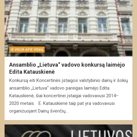
IŠ VISUR APIE VISKĄ
Ansamblio „Lietuva“ vadovo konkursą laimėjo
Edita Katauskienė
Konkursą eiti Koncertinės įstaigos valstybinio dainų ir šokių
ansamblio „Lietuva“ vadovo pareigas laimėjo Edita
Katauskienė, šiai koncertinei įstaigai vadovavusi 2014–
2020 metais. E. Katauskienė taip pat yra vadovavusi
organizuojant Dainų švenčių…