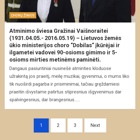
CHORŲ ŽINIOS
Atminimo šviesa Gražinai Vaišnoraitei
(1931.04.05.- 2016.05.19) – Lietuvos žemės
ūkio ministerijos choro “Dobilas“ įkūrėjai ir
ilgametei vadovei 90-osioms gimimo ir 5-
osioms mirties metinėms paminėti.
Dangaus pasiuntiniai nusinešė atminties kloduose
užrakintą jos praeitį, meilę muzikai, gyvenimui, o mums liko
tik nuoširdi pagarba ir prisiminimai, tačiau gręždamiesi
praeitin išvystame patirtus stipresnius išgyvenimus dar
spalvingesnius, dar brangesnius……
Navigacija
1
2
3
Next
tarp