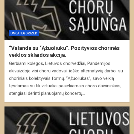
UNCATEGORIZED
“Valanda su “Ąžuoliuku”. Pozityvios chorinės
veiklos sklaidos akcija.
Gerbiami kolegos, Lietuvos chorvedžiai, Pandemijos
akivaizdoje visi chorų vadovai ieško alternatyvių darbo su
choriniais kolektyvais formų. “Ąžuoliukas”, savo veiklą
tęsdamas su tik virtualiai pasiekiamais choro dainininkais,
stengiasi derinti planuojamų koncertų…