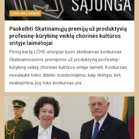
LCHS NAUJIENOS
Paskelbti Skatinamųjų premijų už produktyvią
profesinę-kūrybinę veiklą chorinės kultūros
srityje laimėtojai
Pirmą kartą LCHS istorijoje buvo skelbiamas konkursas
Skatinamosioms premijoms už produktyvią profesinę-
kūrybinę veiklą chorinės kultūros srityje laimėti. Konkursas
nesulaukė tokio didelio susidomėjimo, kaip tikėtąsi, bet,
neabejotina, jog toks konkursas yra…