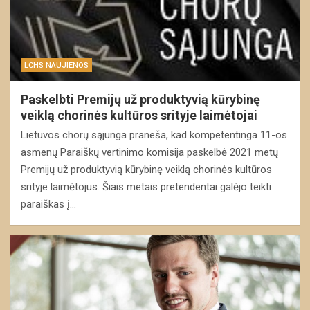
LCHS NAUJIENOS
Paskelbti Premijų už produktyvią kūrybinę
veiklą chorinės kultūros srityje laimėtojai
Lietuvos chorų sąjunga praneša, kad kompetentinga 11-os
asmenų Paraiškų vertinimo komisija paskelbė 2021 metų
Premijų už produktyvią kūrybinę veiklą chorinės kultūros
srityje laimėtojus. Šiais metais pretendentai galėjo teikti
paraiškas į…