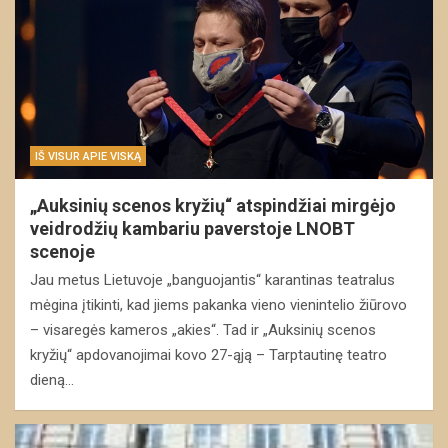
IŠ VISUR APIE VISKĄ
„Auksinių scenos kryžių“ atspindžiai mirgėjo
veidrodžių kambariu paverstoje LNOBT
scenoje
Jau metus Lietuvoje „banguojantis“ karantinas teatralus
mėgina įtikinti, kad jiems pakanka vieno vienintelio žiūrovo
– visaregės kameros „akies“. Tad ir „Auksinių scenos
kryžių“ apdovanojimai kovo 27-ąją – Tarptautinę teatro
dieną…