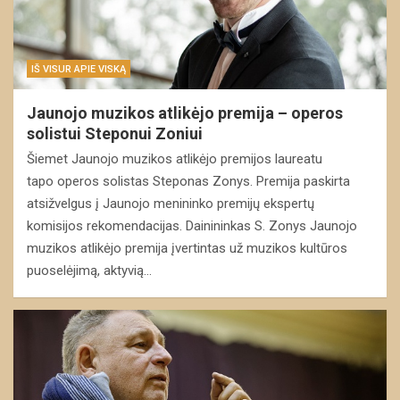
IŠ VISUR APIE VISKĄ
Jaunojo muzikos atlikėjo premija – operos
solistui Steponui Zoniui
Šiemet Jaunojo muzikos atlikėjo premijos laureatu
tapo operos solistas Steponas Zonys. Premija paskirta
atsižvelgus į Jaunojo menininko premijų ekspertų
komisijos rekomendacijas. Dainininkas S. Zonys Jaunojo
muzikos atlikėjo premija įvertintas už muzikos kultūros
puoselėjimą, aktyvią…