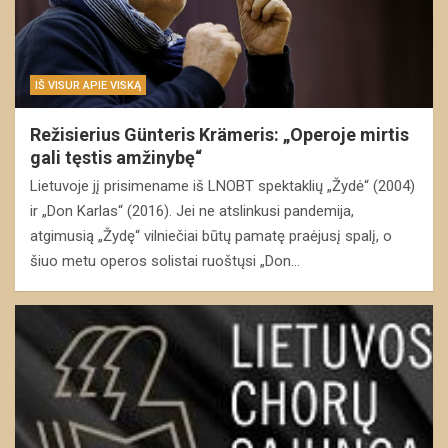
IŠ VISUR APIE VISKĄ
Režisierius Günteris Krämeris: „Operoje mirtis
gali tęstis amžinybę“
Lietuvoje jį prisimename iš LNOBT spektaklių „Žydė“ (2004)
ir „Don Karlas“ (2016). Jei ne atslinkusi pandemija,
atgimusią „Žydę“ vilniečiai būtų pamatę praėjusį spalį, o
šiuo metu operos solistai ruoštųsi „Don…