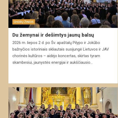
CHORŲ ŽINIOS
Du žemynai ir dešimtys jaunų balsų
2026 m. liepos 2 d. po Šv. apaštalų Pilypo ir Jokūbo
bažnyčios istoriniais skliautais susijungė Lietuvos ir JAV
chorinės kultūros – aidėjo koncertas, skirtas tyram
skambesiui, jaunystės energijai ir aukščiausio…