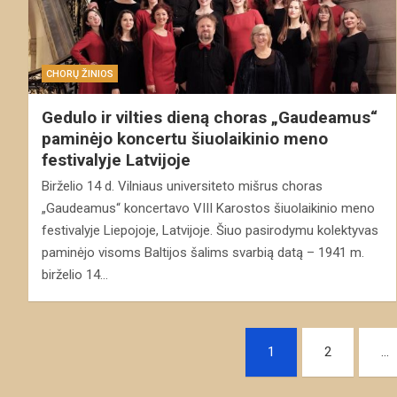
CHORŲ ŽINIOS
Gedulo ir vilties dieną choras „Gaudeamus“
paminėjo koncertu šiuolaikinio meno
festivalyje Latvijoje
Birželio 14 d. Vilniaus universiteto mišrus choras
„Gaudeamus“ koncertavo VIII Karostos šiuolaikinio meno
festivalyje Liepojoje, Latvijoje. Šiuo pasirodymu kolektyvas
paminėjo visoms Baltijos šalims svarbią datą – 1941 m.
birželio 14…
Navigacija
1
2
…
tarp