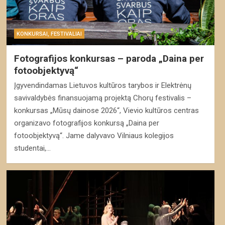
KONKURSAI, FESTIVALIAI
Fotografijos konkursas – paroda „Daina per
fotoobjektyvą“
Įgyvendindamas Lietuvos kultūros tarybos ir Elektrėnų
savivaldybės finansuojamą projektą Chorų festivalis –
konkursas „Mūsų dainose 2026“, Vievio kultūros centras
organizavo fotografijos konkursą „Daina per
fotoobjektyvą“. Jame dalyvavo Vilniaus kolegijos
studentai,…