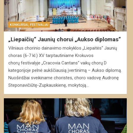
KONKURSAI, FESTIVALIAI
„Liepaičių“ Jaunių chorui „Aukso diplomas“
Vilniaus chorinio dainavimo mokyklos „Liepaitės“ Jaunių
choras (6-7 kl.) XV tarptautiniame Krokuvos
chorų festivalyje „Cracovia Cantans“ vaikų chorų D
kategorijoje pelnė aukščiausią įvertinimą – Aukso diplomą.
Nuoširdžiai sveikiname choristes, choro vadovę Audronę
Steponavičiūtę-Zupkauskienę, mokytoją…