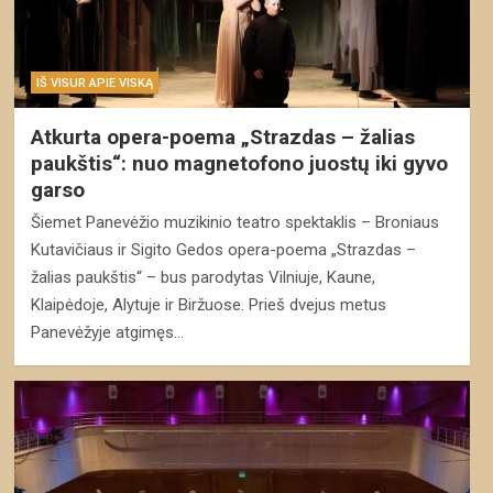
IŠ VISUR APIE VISKĄ
Atkurta opera-poema „Strazdas – žalias
paukštis“: nuo magnetofono juostų iki gyvo
garso
Šiemet Panevėžio muzikinio teatro spektaklis – Broniaus
Kutavičiaus ir Sigito Gedos opera-poema „Strazdas –
žalias paukštis“ – bus parodytas Vilniuje, Kaune,
Klaipėdoje, Alytuje ir Biržuose. Prieš dvejus metus
Panevėžyje atgimęs…