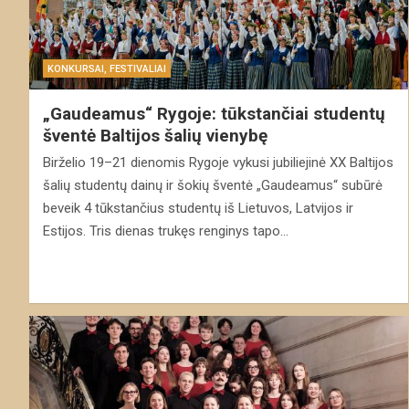
KONKURSAI, FESTIVALIAI
„Gaudeamus“ Rygoje: tūkstančiai studentų
šventė Baltijos šalių vienybę
Birželio 19–21 dienomis Rygoje vykusi jubiliejinė XX Baltijos
šalių studentų dainų ir šokių šventė „Gaudeamus“ subūrė
beveik 4 tūkstančius studentų iš Lietuvos, Latvijos ir
Estijos. Tris dienas trukęs renginys tapo…