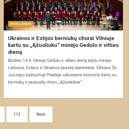
CHORŲ ŽINIOS
Ukrainos ir Estijos berniukų chorai Vilniuje
kartu su „Ąžuoliuku“ minėjo Gedulo ir vilties
dieną
Birželio 14 d. Vilniuje Gedulo ir vilties dieną kartu minėjo
Lietuvos, Estijos ir Ukrainos jaunieji dainininkai. Vilniaus Šv.
Juozapo bažnyčioje Pilaitėje vykusiame koncerte kartu su
berniukų ir jaunuolių choru „Ąžuoliukas“…
112
Next