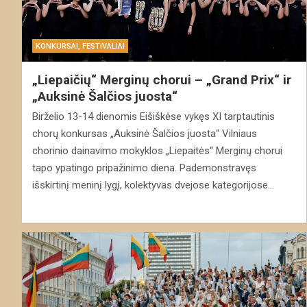
KONKURSAI, FESTIVALIAI
„Liepaičių“ Merginų chorui – „Grand Prix“ ir
„Auksinė Šalčios juosta“
Birželio 13-14 dienomis Eišiškėse vykęs XI tarptautinis
chorų konkursas „Auksinė Šalčios juosta“ Vilniaus
chorinio dainavimo mokyklos „Liepaitės“ Merginų chorui
tapo ypatingo pripažinimo diena. Pademonstravęs
išskirtinį meninį lygį, kolektyvas dvejose kategorijose…