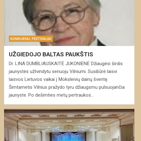
KONKURSAI, FESTIVALIAI
UŽGIEDOJO BALTAS PAUKŠTIS
Dr. LINA DUMBLIAUSKAITĖ JUKONIENĖ Džiaugėsi širdis
jaunystės užtvindytu senuoju Vilniumi. Susibūrė laisvi
laisvos Lietuvos vaikai į Moksleivių dainų šventę.
Šimtametis Vilnius pražydo tyru džiaugsmu pulsuojančia
jaunyste. Po dešimties metų pertraukos…