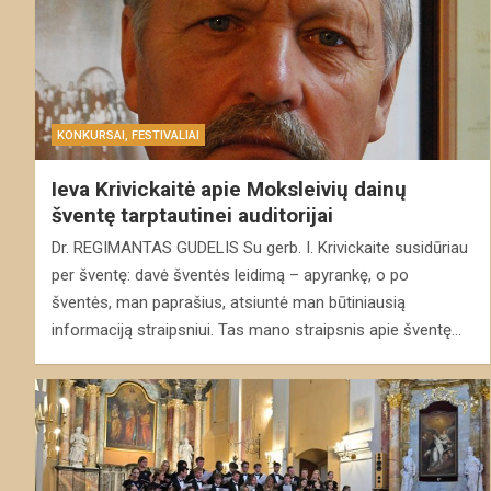
KONKURSAI, FESTIVALIAI
Ieva Krivickaitė apie Moksleivių dainų
šventę tarptautinei auditorijai
Dr. REGIMANTAS GUDELIS Su gerb. I. Krivickaite susidūriau
per šventę: davė šventės leidimą – apyrankę, o po
šventės, man paprašius, atsiuntė man būtiniausią
informaciją straipsniui. Tas mano straipsnis apie šventę…