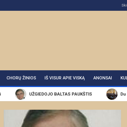
Ski
CHORŲ ŽINIOS
IŠ VISUR APIE VISKĄ
ANONSAI
KU
UŽGIEDOJO BALTAS PAUKŠTIS
Du žemynai ir d