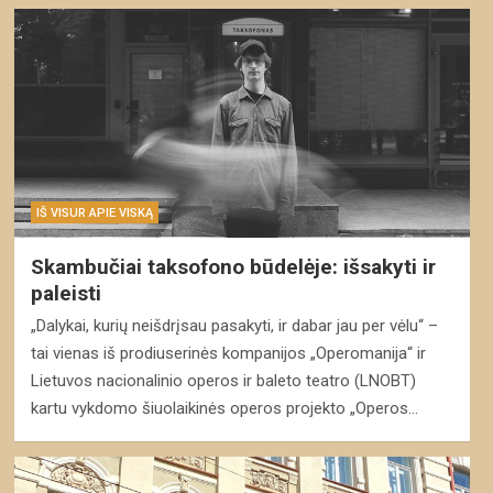
IŠ VISUR APIE VISKĄ
Skambučiai taksofono būdelėje: išsakyti ir
paleisti
„Dalykai, kurių neišdrįsau pasakyti, ir dabar jau per vėlu“ –
tai vienas iš prodiuserinės kompanijos „Operomanija“ ir
Lietuvos nacionalinio operos ir baleto teatro (LNOBT)
kartu vykdomo šiuolaikinės operos projekto „Operos…