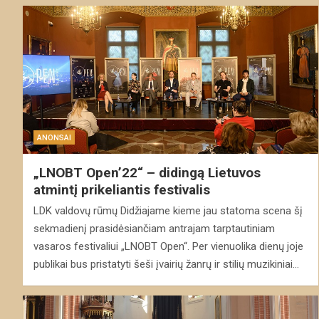
ANONSAI
„LNOBT Open’22“ – didingą Lietuvos
atmintį prikeliantis festivalis
LDK valdovų rūmų Didžiajame kieme jau statoma scena šį
sekmadienį prasidėsiančiam antrajam tarptautiniam
vasaros festivaliui „LNOBT Open“. Per vienuolika dienų joje
publikai bus pristatyti šeši įvairių žanrų ir stilių muzikiniai…