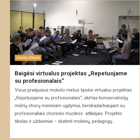
CHORŲ ŽINIOS
Baigėsi virtualus projektas „Repetuojame
su profesionalais“
Visus praėjusius mokslo metus tęsėsi virtualus projektas
„Repetuojame su profesionalais“, skirtas konservatorijų
mišrių chorų meniniam ugdymui, bendradarbiaujant su
profesionaliais chorinės muzikos atlikėjais. Projekto
tikslas ir uždaviniai – skatinti mokinių, pedagogų…