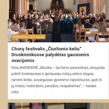
KONKURSAI, FESTIVALIAI
Chorų festivalis „Čiurlionio keliu“
Druskininkuose palydėtas gausiomis
ovacijomis
Rūta AVERKIENĖ „Muzika – tai Dievo pasiuntinys, atsiųstas
judinti švelniausias ir geriausias mūsų sielos stygas,
raminti širdis, suvargusias gyvenimo rūpesčiuose, guiti iš
jų melus, nedorybes, pavydus, neapykantas“, – kadais
rašė…