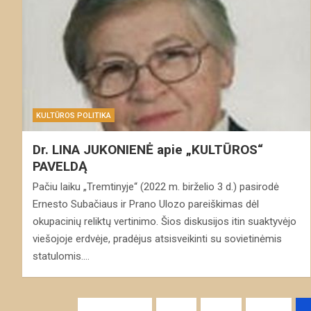
KULTŪROS POLITIKA
Dr. LINA JUKONIENĖ apie „KULTŪROS“
PAVELDĄ
Pačiu laiku „Tremtinyje“ (2022 m. birželio 3 d.) pasirodė
Ernesto Subačiaus ir Prano Ulozo pareiškimas dėl
okupacinių reliktų vertinimo. Šios diskusijos itin suaktyvėjo
viešojoje erdvėje, pradėjus atsisveikinti su sovietinėmis
statulomis.…
Navigacija