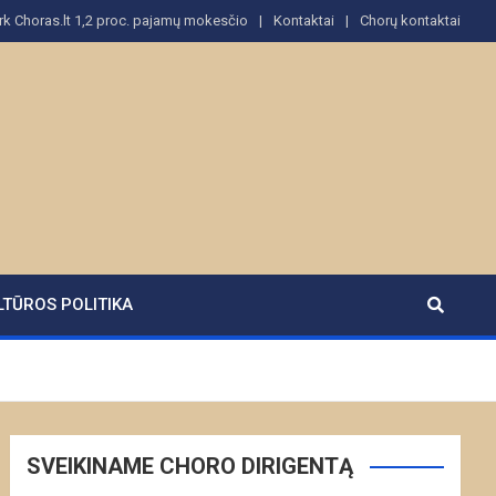
rk Choras.lt 1,2 proc. pajamų mokesčio
Kontaktai
Chorų kontaktai
LTŪROS POLITIKA
SVEIKINAME CHORO DIRIGENTĄ