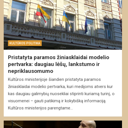
KULTŪROS POLITIKA
Pristatyta paramos žiniasklaidai modelio
pertvarka: daugiau lėšų, lankstumo ir
nepriklausomumo
Kultūros ministerijoje šiandien pristatyta paramos
žiniasklaidai modelio pertvarka, kuri medijoms atvers kur
kas daugiau galimybių nuosekliai stiprinti kuriamą turinį, o
visuomenei – gauti patikimą ir kokybišką informaciją.
Kultūros ministerijos parengtame…