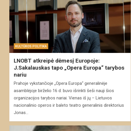
KULTŪROS POLITIKA
LNOBT atkreipė dėmesį Europoje:
J.Sakalauskas tapo „Opera Europa“ tarybos
nariu
Prahoje vykstančioje „Opera Europa“ generalinėje
asamblėjoje birželio 16 d. buvo išrinkti šeši nauji šios
organizacijos tarybos nariai. Vienas iš jų – Lietuvos
nacionalinio operos ir baleto teatro generalinis direktorius
Jonas…