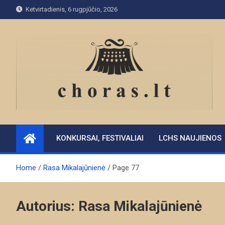
Skip
Ketvirtadienis, 6 rugpjūčio, 2026
to
content
KONKURSAI, FESTIVALIAI
LCHS NAUJIENOS
Home
Rasa Mikalajūnienė
Page 77
Autorius:
Rasa Mikalajūnienė