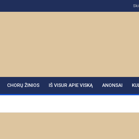
Ski
CHORŲ ŽINIOS
IŠ VISUR APIE VISKĄ
ANONSAI
KU