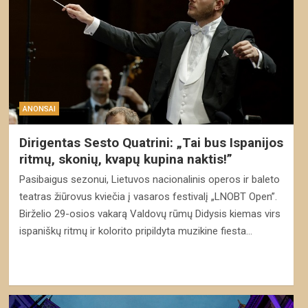
ANONSAI
Dirigentas Sesto Quatrini: „Tai bus Ispanijos
ritmų, skonių, kvapų kupina naktis!”
Pasibaigus sezonui, Lietuvos nacionalinis operos ir baleto
teatras žiūrovus kviečia į vasaros festivalį „LNOBT Open”.
Birželio 29-osios vakarą Valdovų rūmų Didysis kiemas virs
ispaniškų ritmų ir kolorito pripildyta muzikine fiesta…