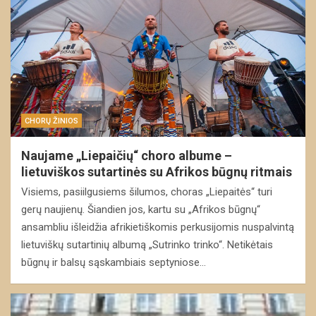
CHORŲ ŽINIOS
Naujame „Liepaičių“ choro albume –
lietuviškos sutartinės su Afrikos būgnų ritmais
Visiems, pasiilgusiems šilumos, choras „Liepaitės“ turi
gerų naujienų. Šiandien jos, kartu su „Afrikos būgnų“
ansambliu išleidžia afrikietiškomis perkusijomis nuspalvintą
lietuviškų sutartinių albumą „Sutrinko trinko“. Netikėtais
būgnų ir balsų sąskambiais septyniose…