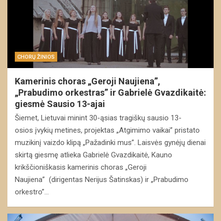
CHORŲ ŽINIOS
Kamerinis choras „Geroji Naujiena”,
„Prabudimo orkestras” ir Gabrielė Gvazdikaitė:
giesmė Sausio 13-ajai
Šiemet, Lietuvai minint 30-ąsias tragiškų sausio 13-
osios įvykių metines, projektas „Atgimimo vaikai” pristato
muzikinį vaizdo klipą „Pažadinki mus”. Laisvės gynėjų dienai
skirtą giesmę atlieka Gabrielė Gvazdikaitė, Kauno
krikščioniškasis kamerinis choras „Geroji
Naujiena” (dirigentas Nerijus Šatinskas) ir „Prabudimo
orkestro”…