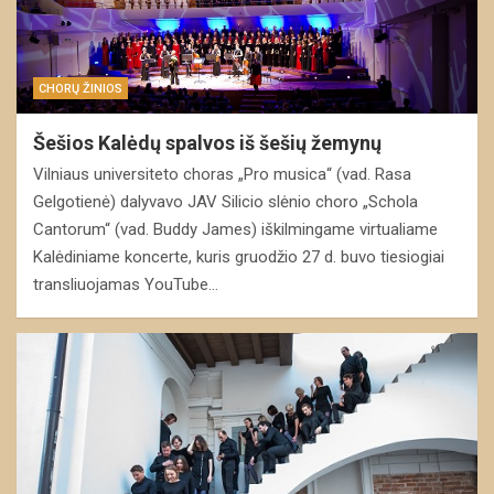
CHORŲ ŽINIOS
Šešios Kalėdų spalvos iš šešių žemynų
Vilniaus universiteto choras „Pro musica“ (vad. Rasa
Gelgotienė) dalyvavo JAV Silicio slėnio choro „Schola
Cantorum“ (vad. Buddy James) iškilmingame virtualiame
Kalėdiniame koncerte, kuris gruodžio 27 d. buvo tiesiogiai
transliuojamas YouTube…