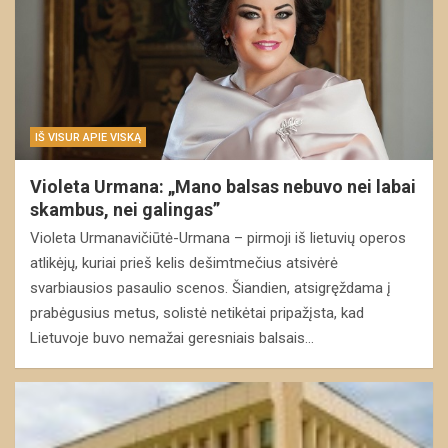
IŠ VISUR APIE VISKĄ
Violeta Urmana: „Mano balsas nebuvo nei labai
skambus, nei galingas”
Violeta Urmanavičiūtė-Urmana – pirmoji iš lietuvių operos
atlikėjų, kuriai prieš kelis dešimtmečius atsivėrė
svarbiausios pasaulio scenos. Šiandien, atsigręždama į
prabėgusius metus, solistė netikėtai pripažįsta, kad
Lietuvoje buvo nemažai geresniais balsais…