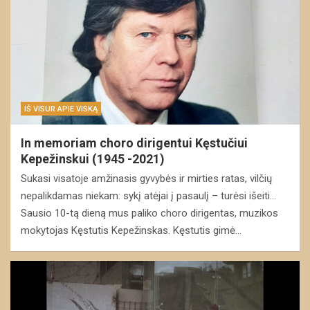
IŠ VISUR APIE VISKĄ
In memoriam choro dirigentui Kęstučiui
Kepežinskui (1945 -2021)
Sukasi visatoje amžinasis gyvybės ir mirties ratas, vilčių
nepalikdamas niekam: sykį atėjai į pasaulį – turėsi išeiti…
Sausio 10-tą dieną mus paliko choro dirigentas, muzikos
mokytojas Kęstutis Kepežinskas. Kęstutis gimė…