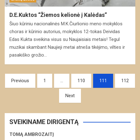
D.E.Kuktos “Žiemos kelionė į Kalėdas”
Šiuo kūriniu nacionalinės M.K.Čiurlionio meno mokyklos
choras ir kūrinio autorius, mokyklos 12-tokas Deividas
Edas Kukta sveikina visus su Naujaisiais metais! Tegul
muzikai skambant Naujieji metai atneša tikėjimo, vilties ir
pasakiško grožio…
Navigacija
Previous
1
…
110
111
112
tarp
Next
įrašų
SVEIKINAME DIRIGENTĄ
TOMĄ AMBROZAITĮ