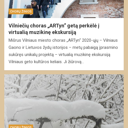
CHORŲ ŽINIOS
Vilniečių choras „ARTyn“ getą perkėlė į
virtualią muzikinę ekskursiją
Mišrus Vilniaus miesto choras „ARTyn“ 2020-ųjų – Vilniaus
Gaono ir Lietuvos žydų istorijos – metų pabaigą įprasmino
sukūręs unikalų projektą – virtualią muzikinę ekskursiją
Vilniaus geto kultūros keliais. Ji žiūrovą…
CHORŲ ŽINIOS