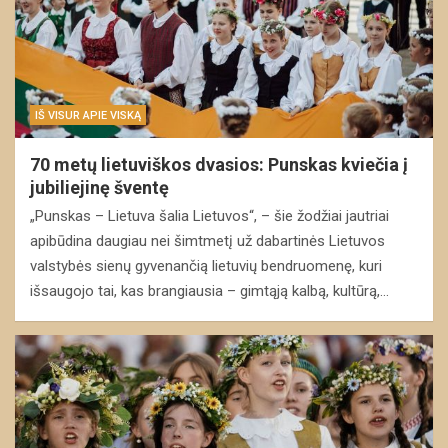
IŠ VISUR APIE VISKĄ
70 metų lietuviškos dvasios: Punskas kviečia į
jubiliejinę šventę
„Punskas – Lietuva šalia Lietuvos“, – šie žodžiai jautriai
apibūdina daugiau nei šimtmetį už dabartinės Lietuvos
valstybės sienų gyvenančią lietuvių bendruomenę, kuri
išsaugojo tai, kas brangiausia – gimtąją kalbą, kultūrą,…