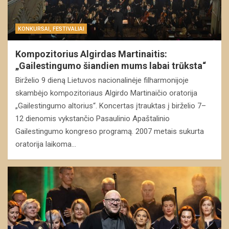
KONKURSAI, FESTIVALIAI
Kompozitorius Algirdas Martinaitis:
„Gailestingumo šiandien mums labai trūksta“
Birželio 9 dieną Lietuvos nacionalinėje filharmonijoje
skambėjo kompozitoriaus Algirdo Martinaičio oratorija
„Gailestingumo altorius“. Koncertas įtrauktas į birželio 7–
12 dienomis vykstančio Pasaulinio Apaštalinio
Gailestingumo kongreso programą. 2007 metais sukurta
oratorija laikoma…