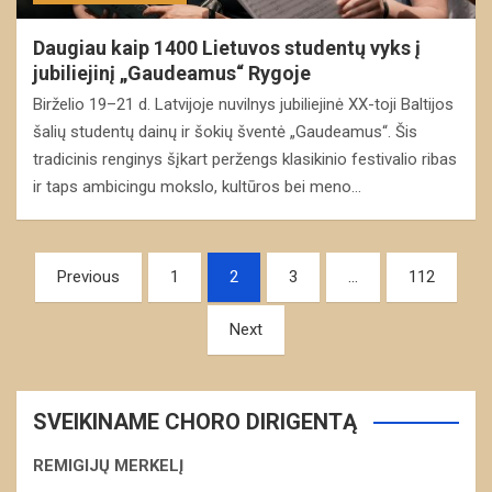
Daugiau kaip 1400 Lietuvos studentų vyks į
jubiliejinį „Gaudeamus“ Rygoje
Birželio 19–21 d. Latvijoje nuvilnys jubiliejinė XX-toji Baltijos
šalių studentų dainų ir šokių šventė „Gaudeamus“. Šis
tradicinis renginys šįkart peržengs klasikinio festivalio ribas
ir taps ambicingu mokslo, kultūros bei meno…
Navigacija
Previous
1
2
3
…
112
tarp
Next
įrašų
SVEIKINAME CHORO DIRIGENTĄ
REMIGIJŲ MERKELĮ