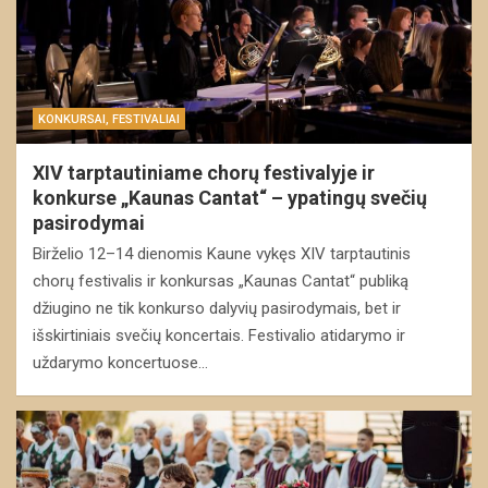
KONKURSAI, FESTIVALIAI
XIV tarptautiniame chorų festivalyje ir
konkurse „Kaunas Cantat“ – ypatingų svečių
pasirodymai
Birželio 12–14 dienomis Kaune vykęs XIV tarptautinis
chorų festivalis ir konkursas „Kaunas Cantat“ publiką
džiugino ne tik konkurso dalyvių pasirodymais, bet ir
išskirtiniais svečių koncertais. Festivalio atidarymo ir
uždarymo koncertuose…