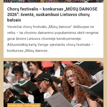
Chorų festivalis – konkursas „MŪSŲ DAINOSE
2026“: šventė, suskambusi Lietuvos chorų
balsais
Vieviečiai chorų festivaliu „Mūsų dainose“ didžiuojasi ne
veltui – tai chorinio dainavimo populiarinimui skirti renginiai
gerai žinomi Lietuvos chorinėje bendruomenėje.
Aštuonioliktą kartą Vievyje vykstantis chorų festivalis –
konkursas „Mūsų dainose…
KONKURSAI, FESTIVALIAI