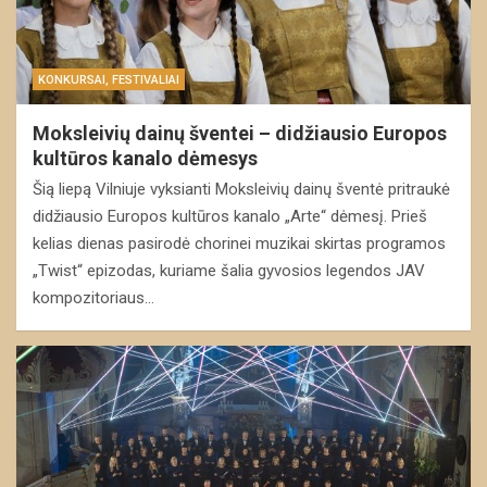
KONKURSAI, FESTIVALIAI
Moksleivių dainų šventei – didžiausio Europos
kultūros kanalo dėmesys
Šią liepą Vilniuje vyksianti Moksleivių dainų šventė pritraukė
didžiausio Europos kultūros kanalo „Arte“ dėmesį. Prieš
kelias dienas pasirodė chorinei muzikai skirtas programos
„Twist“ epizodas, kuriame šalia gyvosios legendos JAV
kompozitoriaus…