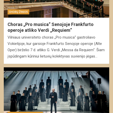
CHORŲ ŽINIOS
Choras „Pro musica“ Senojoje Frankfurto
operoje atliko Verdi „Requiem“
Vilniaus universiteto choras „Pro musica“ gastroliavo
Vokietijoje, kur garsioje Frankfurto Senojoje operoje (Alte
Oper) birželio 7 d. atliko G. Verdi „Messa da Requiem“. Šiam
įspūdingam kūriniui lietuvių kolektyvas suvienijo jėgas…