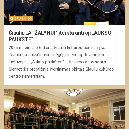
CHORŲ ŽINIOS
Šiaulių „ATŽALYNUI“ įteikta antroji „AUKSO
PAUKŠTĖ“
2026 m. birželio 6 dieną Šiaulių kultūros centre vyko
iškilminga aukščiausio mėgėjų meno apdovanojimo
Lietuvoje – „Aukso paukštės“ – įteikimo ceremonija.
Šiemet šis prestižinis įvertinimas skirtas Šiaulių kultūros
centro kameriniam…