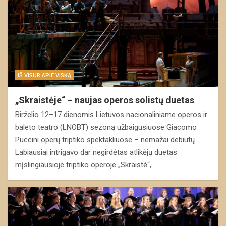
IŠ VISUR APIE VISKĄ
„Skraistėje“ – naujas operos solistų duetas
Birželio 12–17 dienomis Lietuvos nacionaliniame operos ir
baleto teatro (LNOBT) sezoną užbaigusiuose Giacomo
Puccini operų triptiko spektakliuose – nemažai debiutų.
Labiausiai intrigavo dar negirdėtas atlikėjų duetas
mįslingiausioje triptiko operoje „Skraistė“,…