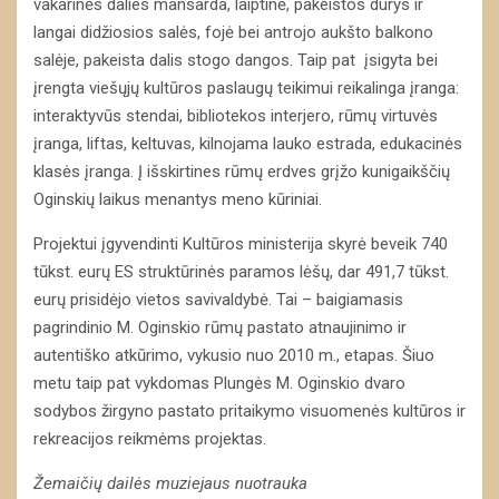
vakarinės dalies mansarda, laiptinė, pakeistos durys ir
langai didžiosios salės, fojė bei antrojo aukšto balkono
salėje, pakeista dalis stogo dangos. Taip pat įsigyta bei
įrengta viešųjų kultūros paslaugų teikimui reikalinga įranga:
interaktyvūs stendai, bibliotekos interjero, rūmų virtuvės
įranga, liftas, keltuvas, kilnojama lauko estrada, edukacinės
klasės įranga. Į išskirtines rūmų erdves grįžo kunigaikščių
Oginskių laikus menantys meno kūriniai.
Projektui įgyvendinti Kultūros ministerija skyrė beveik 740
tūkst. eurų ES struktūrinės paramos lėšų, dar 491,7 tūkst.
eurų prisidėjo vietos savivaldybė. Tai – baigiamasis
pagrindinio M. Oginskio rūmų pastato atnaujinimo ir
autentiško atkūrimo, vykusio nuo 2010 m., etapas. Šiuo
metu taip pat vykdomas Plungės M. Oginskio dvaro
sodybos žirgyno pastato pritaikymo visuomenės kultūros ir
rekreacijos reikmėms projektas.
Žemaičių dailės muziejaus nuotrauka