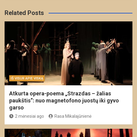
Related Posts
IŠ VISUR APIE VISKĄ
Atkurta opera-poema „Strazdas – žalias
paukštis“: nuo magnetofono juostų iki gyvo
garso
2 mėnesiai ago
Rasa Mikalajūnienė