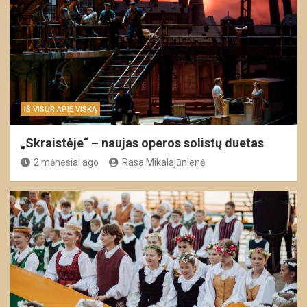
IŠ VISUR APIE VISKĄ
„Skraistėje“ – naujas operos solistų duetas
2 mėnesiai ago
Rasa Mikalajūnienė