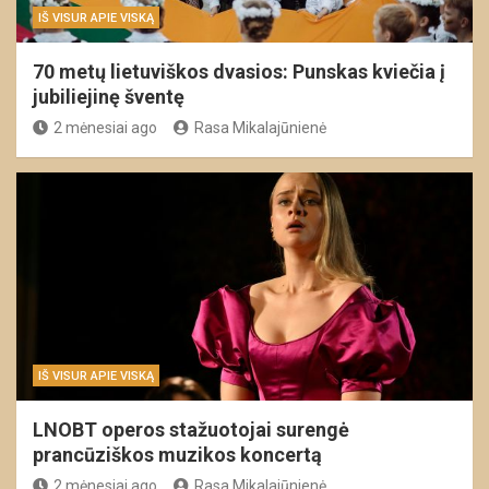
IŠ VISUR APIE VISKĄ
70 metų lietuviškos dvasios: Punskas kviečia į
jubiliejinę šventę
2 mėnesiai ago
Rasa Mikalajūnienė
IŠ VISUR APIE VISKĄ
LNOBT operos stažuotojai surengė
prancūziškos muzikos koncertą
2 mėnesiai ago
Rasa Mikalajūnienė