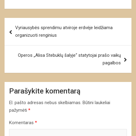
Navigacija
Vyriausybės sprendimu atviroje erdvėje leidžiama
tarp
organizuoti renginius
įrašų
Operos „Alisa Stebuklų šalyje“ statytojai prašo vaikų
pagalbos
Parašykite komentarą
El. pašto adresas nebus skelbiamas.
Būtini laukeliai
pažymėti
*
Komentaras
*