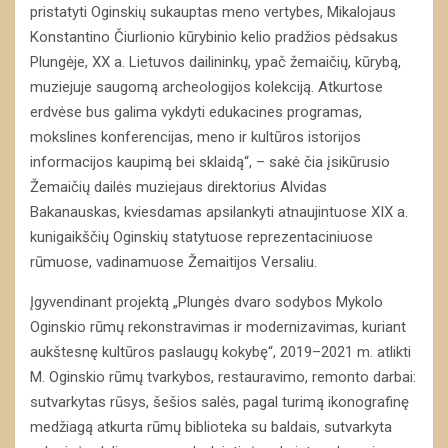
pristatyti Oginskių sukauptas meno vertybes, Mikalojaus
Konstantino Čiurlionio kūrybinio kelio pradžios pėdsakus
Plungėje, XX a. Lietuvos dailininkų, ypač žemaičių, kūrybą,
muziejuje saugomą archeologijos kolekciją. Atkurtose
erdvėse bus galima vykdyti edukacines programas,
mokslines konferencijas, meno ir kultūros istorijos
informacijos kaupimą bei sklaidą“, – sakė čia įsikūrusio
Žemaičių dailės muziejaus direktorius Alvidas
Bakanauskas, kviesdamas apsilankyti atnaujintuose XIX a.
kunigaikščių Oginskių statytuose reprezentaciniuose
rūmuose, vadinamuose Žemaitijos Versaliu.
Įgyvendinant projektą „Plungės dvaro sodybos Mykolo
Oginskio rūmų rekonstravimas ir modernizavimas, kuriant
aukštesnę kultūros paslaugų kokybę“, 2019–2021 m. atlikti
M. Oginskio rūmų tvarkybos, restauravimo, remonto darbai:
sutvarkytas rūsys, šešios salės, pagal turimą ikonografinę
medžiagą atkurta rūmų biblioteka su baldais, sutvarkyta