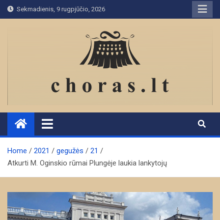
Skip
Sekmadienis, 9 rugpjūčio, 2026
to
content
Home
2021
gegužės
21
Atkurti M. Oginskio rūmai Plungėje laukia lankytojų