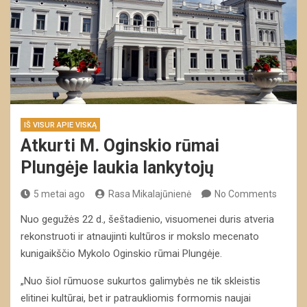
IŠ VISUR APIE VISKĄ
Atkurti M. Oginskio rūmai
Plungėje laukia lankytojų
5 metai ago
Rasa Mikalajūnienė
No Comments
Nuo gegužės 22 d., šeštadienio, visuomenei duris atveria
rekonstruoti ir atnaujinti kultūros ir mokslo mecenato
kunigaikščio Mykolo Oginskio rūmai Plungėje.
„Nuo šiol rūmuose sukurtos galimybės ne tik skleistis
elitinei kultūrai, bet ir patraukliomis formomis naujai