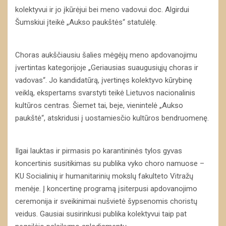
kolektyvui ir jo įkūrėjui bei meno vadovui doc. Algirdui
Šumskiui įteikė „Aukso paukštės“ statulėlę.
Choras aukščiausiu šalies mėgėjų meno apdovanojimu
įvertintas kategorijoje „Geriausias suaugusiųjų choras ir
vadovas“. Jo kandidatūrą, įvertinęs kolektyvo kūrybinę
veiklą, ekspertams svarstyti teikė Lietuvos nacionalinis
kultūros centras. Šiemet tai, beje, vienintelė „Aukso
paukštė“, atskridusi į uostamiesčio kultūros bendruomenę.
Ilgai lauktas ir pirmasis po karantininės tylos gyvas
koncertinis susitikimas su publika vyko choro namuose –
KU Socialinių ir humanitarinių mokslų fakulteto Vitražų
menėje. Į koncertinę programą įsiterpusi apdovanojimo
ceremonija ir sveikinimai nušvietė šypsenomis choristų
veidus. Gausiai susirinkusi publika kolektyvui taip pat