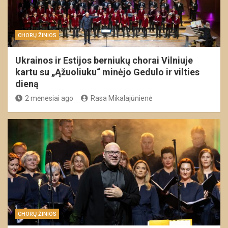
CHORŲ ŽINIOS
Ukrainos ir Estijos berniukų chorai Vilniuje
kartu su „Ąžuoliuku“ minėjo Gedulo ir vilties
dieną
2 mėnesiai ago
Rasa Mikalajūnienė
CHORŲ ŽINIOS