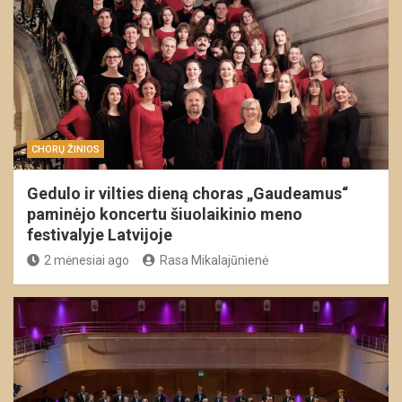
CHORŲ ŽINIOS
Gedulo ir vilties dieną choras „Gaudeamus“
paminėjo koncertu šiuolaikinio meno
festivalyje Latvijoje
2 mėnesiai ago
Rasa Mikalajūnienė