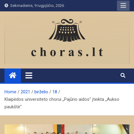
Skip
Sekmadienis, 9 rugpjūčio, 2026
to
content
Home
2021
birželio
18
Klaipėdos universiteto chorui „Pajūrio aidos“ įteikta „Aukso
paukštė“