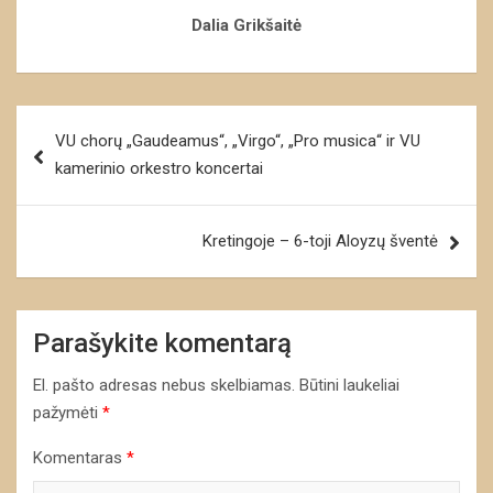
Dalia Grikšaitė
Navigacija
VU chorų „Gaudeamus“, „Virgo“, „Pro musica“ ir VU
tarp
kamerinio orkestro koncertai
įrašų
Kretingoje – 6-toji Aloyzų šventė
Parašykite komentarą
El. pašto adresas nebus skelbiamas.
Būtini laukeliai
pažymėti
*
Komentaras
*