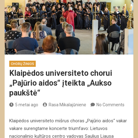
CHORŲ ŽINIOS
Klaipėdos universiteto chorui
„Pajūrio aidos“ įteikta „Aukso
paukštė“
5 metai ago
Rasa Mikalajūnienė
No Comments
Klaipėdos universiteto mišrus choras „Pajūrio aidos“ vakar
vakare surengtame koncerte triumfavo: Lietuvos
nacionalinio kultūros centro vadovas Saulius Liausa