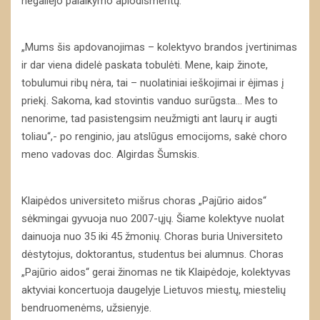
negailėjo palaikymo aplodismentų.
„Mums šis apdovanojimas – kolektyvo brandos įvertinimas
ir dar viena didelė paskata tobulėti. Mene, kaip žinote,
tobulumui ribų nėra, tai – nuolatiniai ieškojimai ir ėjimas į
priekį. Sakoma, kad stovintis vanduo surūgsta… Mes to
nenorime, tad pasistengsim neužmigti ant laurų ir augti
toliau“,- po renginio, jau atslūgus emocijoms, sakė choro
meno vadovas doc. Algirdas Šumskis.
Klaipėdos universiteto mišrus choras „Pajūrio aidos“
sėkmingai gyvuoja nuo 2007-ųjų. Šiame kolektyve nuolat
dainuoja nuo 35 iki 45 žmonių. Choras buria Universiteto
dėstytojus, doktorantus, studentus bei alumnus. Choras
„Pajūrio aidos“ gerai žinomas ne tik Klaipėdoje, kolektyvas
aktyviai koncertuoja daugelyje Lietuvos miestų, miestelių
bendruomenėms, užsienyje.