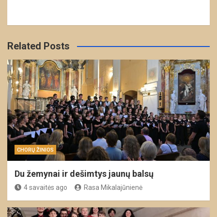
Related Posts
CHORŲ ŽINIOS
Du žemynai ir dešimtys jaunų balsų
4 savaitės ago
Rasa Mikalajūnienė