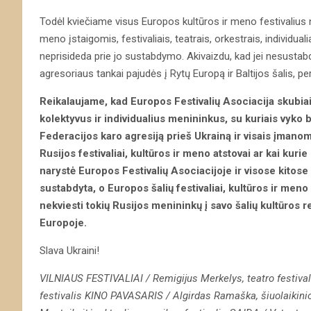
Todėl kviečiame visus Europos kultūros ir meno festivalius n
meno įstaigomis, festivaliais, teatrais, orkestrais, individual
neprisideda prie jo sustabdymo. Akivaizdu, kad jei nesustab
agresoriaus tankai pajudės į Rytų Europą ir Baltijos šalis, per
Reikalaujame, kad Europos Festivalių Asociacija skubiai 
kolektyvus ir individualius menininkus, su kuriais vyko 
Federacijos karo agresiją prieš Ukrainą ir visais įmano
Rusijos festivaliai, kultūros ir meno atstovai ar kai kurie
narystė Europos Festivalių Asociacijoje ir visose kitose
sustabdyta, o Europos šalių festivaliai, kultūros ir meno
nekviesti tokių Rusijos menininkų į savo šalių kultūros re
Europoje.
Slava Ukraini!
VILNIAUS FESTIVALIAI /
Remigijus
Merkelys, teatro festiva
f
estivalis
KINO PAVASARIS / Algirdas Ramaška, šiuolaikinio 