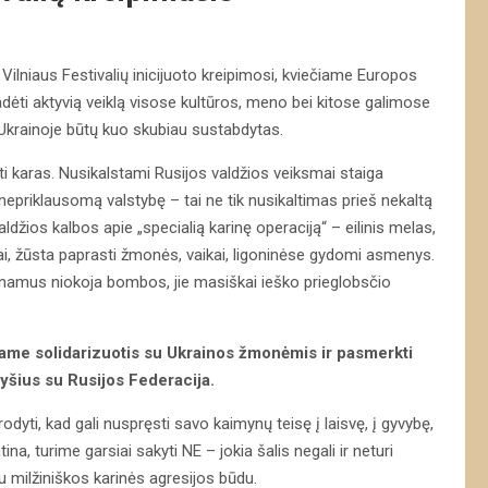
 Vilniaus Festivalių inicijuoto kreipimosi, kviečiame Europos
radėti aktyvią veiklą visose kultūros, meno bei kitose galimose
 Ukrainoje būtų kuo skubiau sustabdytas.
ti karas. Nusikalstami Rusijos valdžios veiksmai staiga
nepriklausomą valstybę – tai ne tik nusikaltimas prieš nekaltą
ldžios kalbos apie „specialią karinę operaciją“ – eilinis melas,
ktai, žūsta paprasti žmonės, vaikai, ligoninėse gydomi asmenys.
ų namus niokoja bombos, jie masiškai ieško prieglobsčio
ečiame solidarizuotis su Ukrainos žmonėmis ir pasmerkti
yšius su Rusijos Federacija.
odyti, kad gali nuspręsti savo kaimynų teisę į laisvę, į gyvybę,
tina, turime garsiai sakyti NE – jokia šalis negali ir neturi
liu milžiniškos karinės agresijos būdu.