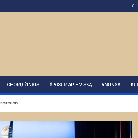
Ski
CHORŲ ŽINIOS
IŠ VISUR APIE VISKĄ
ANONSAI
KU
reipimasis