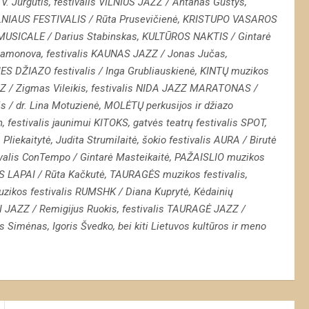
. Jurgutis, f
estivalis VILNIUS JAZZ /
Antanas Gustys,
LNIAUS FESTIVALIS /
Rūta Prusevičienė, KRISTUPO VASAROS
SICALE / Darius Stabinskas, KULTŪROS NAKTIS /
Gintarė
blamonova,
f
estivalis KAUNAS JAZZ / Jonas
Jučas,
ES DŽIAZO festivalis /
Inga Grubliauskienė, KINTŲ muzikos
/ Zigmas Vileikis,
festivalis
NIDA JAZZ MARATONAS
/
is
/
dr. Lina Motuzienė,
MOLĖTŲ perkusijos ir džiazo
n,
festivalis jaunimui KITOKS, gatvės teatrų festivalis SPOT,
 Pliekaitytė, Judita Strumilaitė, šokio festivalis AURA / Birutė
ivalis ConTempo /
Gintarė Masteikaitė, PAŽAISLIO muzikos
IAUS LAPAI / Rūta Kačkutė, TAURAGĖS muzikos festivalis,
muzikos festivalis RUMSHK / Diana
Kuprytė, Kėdainių
 JAZZ / Remigijus Ruokis,
festivalis
TAURAGĖ JAZZ /
Simėnas, Igoris Švedko, bei kiti Lietuvos kultūros ir meno