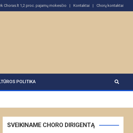
rk Choras.lt 1,2 proc. pajamų mokesčio
Kontaktai
Chorų kontaktai
LTŪROS POLITIKA
SVEIKINAME CHORO DIRIGENTĄ