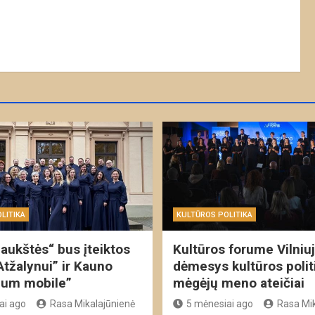
LITIKA
KULTŪROS POLITIKA
aukštės“ bus įteiktos
Kultūros forume Vilniu
Atžalynui” ir Kauno
dėmesys kultūros politi
uum mobile”
mėgėjų meno ateičiai
ai ago
Rasa Mikalajūnienė
5 mėnesiai ago
Rasa Mik