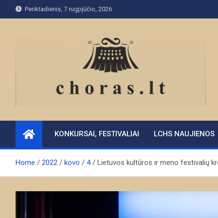
Skip
Penktadienis, 7 rugpjūčio, 2026
to
content
KONKURSAI, FESTIVALIAI
LCHS NAUJIENOS
Home
2022
kovo
4
Lietuvos kultūros ir meno festivalių k