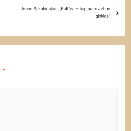
Jonas Sakalauskas: „Kultūra – taip pat svarbus
ginklas”
ti
*