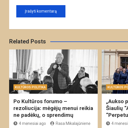
Related Posts
KULTŪROS POLITIKA
KULTŪROS PO
Po Kultūros forumo –
„Aukso p
rezoliucija: mėgėjų menui reikia
Šiaulių “
ne padėkų, o sprendimų
“Perpet
4 mėnesiai ago
Rasa Mikalajūnienė
4 mėnesi