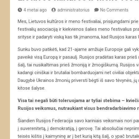
4 metai ago
administratorius
No Comments
Mes, Lietuvos kultūros ir meno festivaliai, prisijungdami prie
festivalių asociaciją ir kiekvienos šalies meno festivalius p
srityse ir padaryti viską kas tik įmanoma, kad Rusijos karas
Sunku buvo patikėti, kad 21-ajame amžiuje Europoje gali vyk
paveikė visą Europą ir pasaulį. Rusijos pradėtas karas prieš 
šalį, tai nusikaltimas prieš žmoniją ir žmogiškumą. Rusijos va
kadangi ciniškai ir brutaliai bombarduojami net civiliai obje
Daugybė Ukrainos žmonių priversti bėgti iš savo tėvynės, j
kitose šalyse.
Visa tai negali būti toleruojama ar tyliai stebima – kvi
Rusijos veiksmus, nutraukiant visus bendradarbiavimo r
Šiandien Rusijos Federacija savo kariniais veiksmais nori par
į suverenitetą, į demokratiją, į gerovę. Tai absoliučiai nepriim
teisės kištis į kaimyninę ar į bet kurią kitą šalį, o ypač bruta