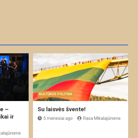
KULTŪROS POLITIKA
je –
Su laisvės švente!
kai ir
5 mėnesiai ago
Rasa Mikalajūnienė
alajūnienė