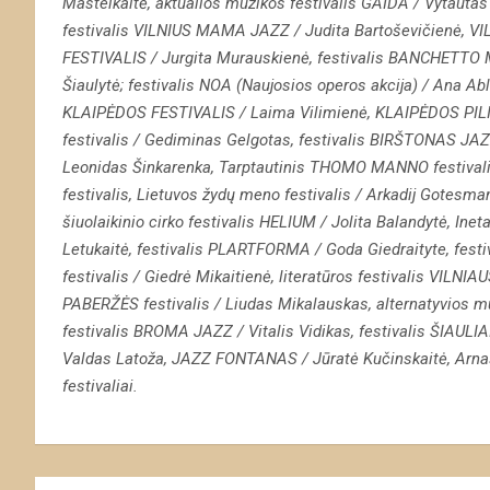
Masteikaitė, aktualios muzikos festivalis GAIDA / Vytautas V
festivalis
VILNIUS MAMA JAZZ /
Judita Bartoševičienė,
VI
FESTIVALIS / Jurgita Murauskienė, festivalis
BANCHETTO MU
Šiaulytė
; festivalis NOA (Naujosios operos akcija) / Ana A
KLAIPĖDOS FESTIVALIS / Laima
Vilimienė,
KLAIPĖDOS PILI
festivalis / Gediminas
Gelgotas, festivalis
BIRŠTONAS JAZZ 
Leonidas
Šinkarenka,
Tarptautinis THOMO MANNO festival
festivalis, Lietuvos žydų meno festivalis / Arkadij Gotesma
šiuolaikinio cirko festivalis HELIUM /
Jolita Balandytė, Ineta
Letukaitė, festivalis PLARTFORMA / Goda Giedraityte,
fest
festivalis / Giedrė Mikaitienė, literatūros festivalis VILN
PABERŽĖS festivalis / Liudas Mikalauskas, a
lternatyvios 
festivalis BROMA JAZZ
/ Vitalis
Vidikas, festivalis
ŠIAULIAI
Valdas Latoža, JAZZ FONTANAS / Jūratė Kučinskaitė, Arnas 
festivaliai.