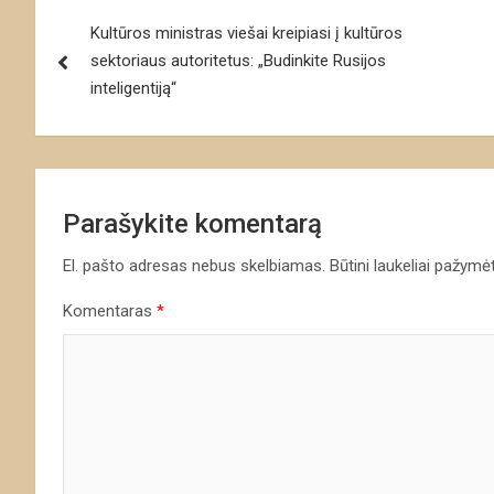
Navigacija
Kultūros ministras viešai kreipiasi į kultūros
tarp
sektoriaus autoritetus: „Budinkite Rusijos
įrašų
inteligentiją“
Parašykite komentarą
El. pašto adresas nebus skelbiamas.
Būtini laukeliai pažymė
Komentaras
*