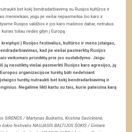
utraukti bet kokį bendradarbiavimą su Rusijos kultūros ir
iais menininkais, jeigu jie viešai nepasmerkia šio karo ir
dysime Rusijos valdžios ir jos karo mašinos dabar, netrukus
 kurias toliau riedės gilyn į Europą.
kreiptųsi į Rusijos festivalius,
kultūros ir meno įstaigas,
bendradarbiavimas, kad jie viešai
pasmerktų Rusijos
mais veiksmais prisidėtų prie jos sustabdymo. Jeigu
 iš jų nesutiktų viešai pasmerkti Rusijos karo agresijos, jų
 Europos organizacijose turėtų būti nedelsiant
 įstaigos turėtų nutraukti bet kokį bendradarbiavimą ir
nginius. Negalime likti kartu su tais, kurie pateisina karą
lis
SIRENOS / Martynas
Budraitis, Kristina
Savickienė,
šokio festivalis
NAUJASIS BALTIJOS ŠOKIS /
Gintarė