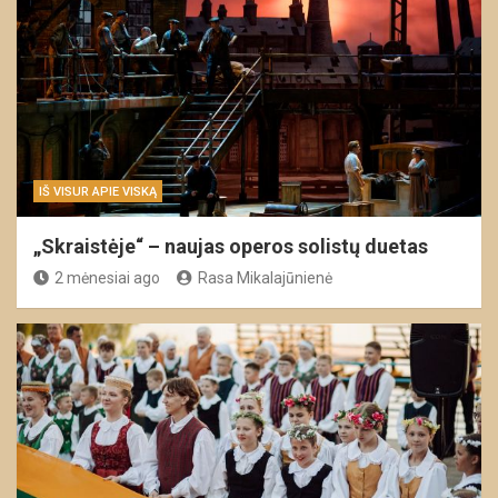
IŠ VISUR APIE VISKĄ
„Skraistėje“ – naujas operos solistų duetas
2 mėnesiai ago
Rasa Mikalajūnienė