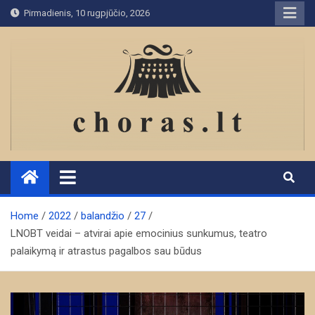
Skip
Pirmadienis, 10 rugpjūčio, 2026
to
content
Home
2022
balandžio
27
LNOBT veidai – atvirai apie emocinius sunkumus, teatro
palaikymą ir atrastus pagalbos sau būdus