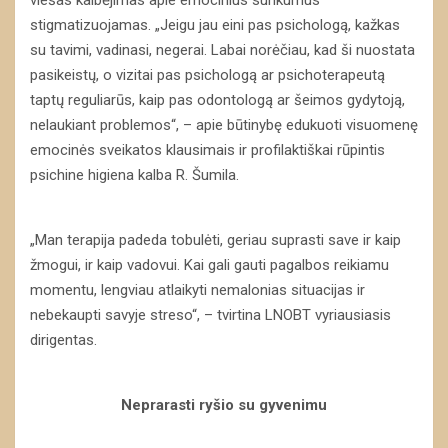
stigmatizuojamas. „Jeigu jau eini pas psichologą, kažkas
su tavimi, vadinasi, negerai. Labai norėčiau, kad ši nuostata
pasikeistų, o vizitai pas psichologą ar psichoterapeutą
taptų reguliarūs, kaip pas odontologą ar šeimos gydytoją,
nelaukiant problemos“, – apie būtinybę edukuoti visuomenę
emocinės sveikatos klausimais ir profilaktiškai rūpintis
psichine higiena kalba R. Šumila.
„Man terapija padeda tobulėti, geriau suprasti save ir kaip
žmogui, ir kaip vadovui. Kai gali gauti pagalbos reikiamu
momentu, lengviau atlaikyti nemalonias situacijas ir
nebekaupti savyje streso“, – tvirtina LNOBT vyriausiasis
dirigentas.
Neprarasti ryšio su gyvenimu