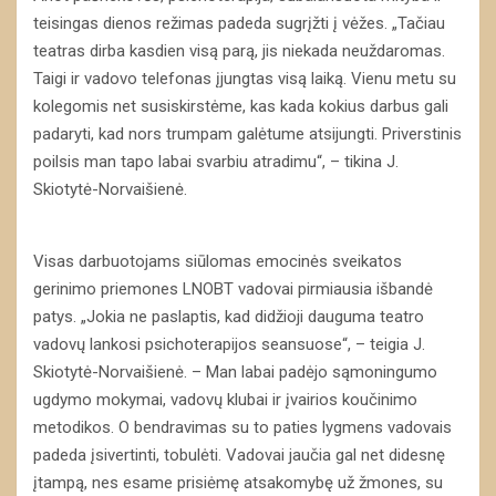
teisingas dienos režimas padeda sugrįžti į vėžes. „Tačiau
teatras dirba kasdien visą parą, jis niekada neuždaromas.
Taigi ir vadovo telefonas įjungtas visą laiką. Vienu metu su
kolegomis net susiskirstėme, kas kada kokius darbus gali
padaryti, kad nors trumpam galėtume atsijungti. Priverstinis
poilsis man tapo labai svarbiu atradimu“, – tikina J.
Skiotytė-Norvaišienė.
Visas darbuotojams siūlomas emocinės sveikatos
gerinimo priemones LNOBT vadovai pirmiausia išbandė
patys. „Jokia ne paslaptis, kad didžioji dauguma teatro
vadovų lankosi psichoterapijos seansuose“, – teigia J.
Skiotytė-Norvaišienė. – Man labai padėjo sąmoningumo
ugdymo mokymai, vadovų klubai ir įvairios koučinimo
metodikos. O bendravimas su to paties lygmens vadovais
padeda įsivertinti, tobulėti. Vadovai jaučia gal net didesnę
įtampą, nes esame prisiėmę atsakomybę už žmones, su