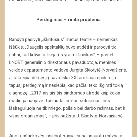
Perdegimas – rimta problema
Bandyti pasivyti „iškritusius“ metus teatre – nemenkas
iššūkis. „Daugelis spektaklių buvo atidėti ir parodyti tik
dabar, tad krūvis atlikėjams yra milžiniškas“, – pastebi
LNOBT generalinio direktoriaus pavaduotoja, meninės
veiklos departamento vadovė Jurgita Skiotytė-Norvaišienė.
Ji atkreipia dėmesį į savotiška XXI amžiaus epidemija
tapusį perdegimą ir neslepia, kad pačiai teko išgirsti tokią
diagnozę. „2017-aisiais šis sindromas atrodė kaip kokia
madinga naujovė. Tačiau tai rimtas sutrikimas, nes
išsireguliuoja ne tik miego, poilsio bei darbo režimas, bet ir
visas organizmas“, – prisipažįsta J. Skiotytė-Norvaišienė.
Anot pašnekovės, psichoterapija, subalansuota mityba ir