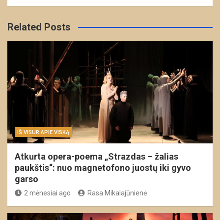
Related Posts
IŠ VISUR APIE VISKĄ
Atkurta opera-poema „Strazdas – žalias
paukštis“: nuo magnetofono juostų iki gyvo
garso
2 mėnesiai ago
Rasa Mikalajūnienė