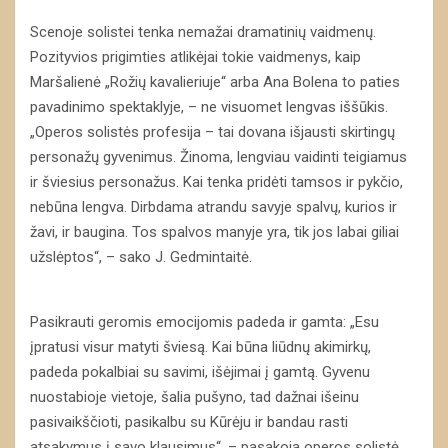
Scenoje solistei tenka nemažai dramatinių vaidmenų.
Pozityvios prigimties atlikėjai tokie vaidmenys, kaip
Maršalienė „Rožių kavalieriuje“ arba Ana Bolena to paties
pavadinimo spektaklyje, – ne visuomet lengvas iššūkis.
„Operos solistės profesija – tai dovana išjausti skirtingų
personažų gyvenimus. Žinoma, lengviau vaidinti teigiamus
ir šviesius personažus. Kai tenka pridėti tamsos ir pykčio,
nebūna lengva. Dirbdama atrandu savyje spalvų, kurios ir
žavi, ir baugina. Tos spalvos manyje yra, tik jos labai giliai
užslėptos“, – sako J. Gedmintaitė.
Pasikrauti geromis emocijomis padeda ir gamta: „Esu
įpratusi visur matyti šviesą. Kai būna liūdnų akimirkų,
padeda pokalbiai su savimi, išėjimai į gamtą. Gyvenu
nuostabioje vietoje, šalia pušyno, tad dažnai išeinu
pasivaikščioti, pasikalbu su Kūrėju ir bandau rasti
atsakymus į savo klausimus“, – pasakoja operos solistė.