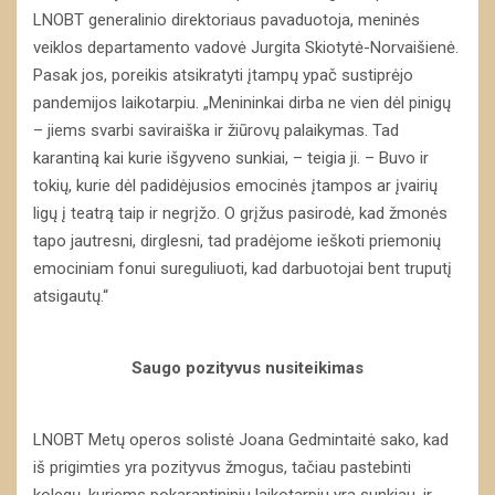
LNOBT generalinio direktoriaus pavaduotoja, meninės
veiklos departamento vadovė Jurgita Skiotytė-Norvaišienė.
Pasak jos, poreikis atsikratyti įtampų ypač sustiprėjo
pandemijos laikotarpiu. „Menininkai dirba ne vien dėl pinigų
– jiems svarbi saviraiška ir žiūrovų palaikymas. Tad
karantiną kai kurie išgyveno sunkiai, – teigia ji. – Buvo ir
tokių, kurie dėl padidėjusios emocinės įtampos ar įvairių
ligų į teatrą taip ir negrįžo. O grįžus pasirodė, kad žmonės
tapo jautresni, dirglesni, tad pradėjome ieškoti priemonių
emociniam fonui sureguliuoti, kad darbuotojai bent truputį
atsigautų.“
Saugo pozityvus nusiteikimas
LNOBT Metų operos solistė Joana Gedmintaitė sako, kad
iš prigimties yra pozityvus žmogus, tačiau pastebinti
kolegų, kuriems pokarantininiu laikotarpiu yra sunkiau, ir