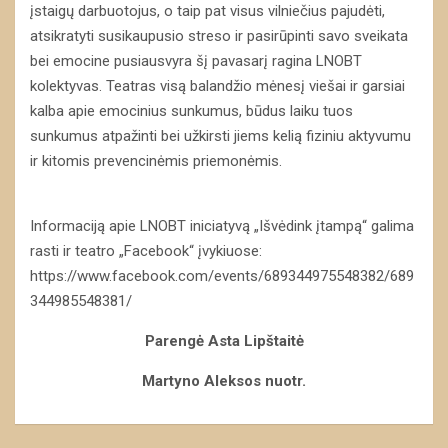
įstaigų darbuotojus, o taip pat visus vilniečius pajudėti,
atsikratyti susikaupusio streso ir pasirūpinti savo sveikata
bei emocine pusiausvyra šį pavasarį ragina LNOBT
kolektyvas. Teatras visą balandžio mėnesį viešai ir garsiai
kalba apie emocinius sunkumus, būdus laiku tuos
sunkumus atpažinti bei užkirsti jiems kelią fiziniu aktyvumu
ir kitomis prevencinėmis priemonėmis.
Informaciją apie LNOBT iniciatyvą „Išvėdink įtampą“ galima
rasti ir teatro „Facebook“ įvykiuose:
https://www.facebook.com/events/689344975548382/689
344985548381/
Parengė Asta Lipštaitė
Martyno Aleksos nuotr.