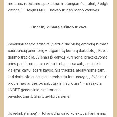
metams, ruošiame spektaklius ir stengiamės į ateitį žvelgti
viltingai“, – teigia LNOBT baleto trupės meno vadovas.
Emocinį klimatą sušildo ir kava
Pakalbinti teatro atstovai įvardijo dar vieną emocinį klimatą
sušildančią priemonę – atgaivintą bendrą darbuotojų kavos
gėrimo tradiciją. „Vienas iš dalykų, kurį noriai praktikavome
prieš pandemiją, buvo vieną kartą per savaitę susirinkti
visiems kartu išgerti kavos. Šią tradiciją atgaivinome tam,
kad darbuotojai daugiau bendrautų tarpusavyje, „išvėdintų“
problemas ar tiesiog pabūtų vieni su kitais“, – pasakoja
LNOBT generalinio direktoriaus
pavaduotoja J. Skiotytė-Norvaišienė.
„Išvėdink įtampą“ – tokiu šūkiu savo kolektyvą, kaimyninių