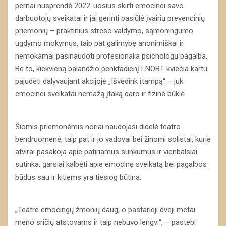
pernai nusprendė 2022-uosius skirti emocinei savo
darbuotojų sveikatai ir jai gerinti pasiūlė įvairių prevencinių
priemonių – praktinius streso valdymo, sąmoningumo
ugdymo mokymus, taip pat galimybę anonimiškai ir
nemokamai pasinaudoti profesionalia psichologų pagalba.
Be to, kiekvieną balandžio penktadienį LNOBT kviečia kartu
pajudėti dalyvaujant akcijoje „Išvėdink įtampą“ – juk
emocinei sveikatai nemažą įtaką daro ir fizinė būklė.
Šiomis priemonėmis noriai naudojasi didelė teatro
bendruomenė, taip pat ir jo vadovai bei žinomi solistai, kurie
atvirai pasakoja apie patiriamus sunkumus ir vienbalsiai
sutinka: garsiai kalbėti apie emocinę sveikatą bei pagalbos
būdus sau ir kitiems yra tiesiog būtina.
„Teatre emocingų žmonių daug, o pastarieji dveji metai
meno sričių atstovams ir taip nebuvo lengvi“, – pastebi