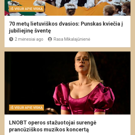
IŠ VISUR APIE VISKĄ
70 metų lietuviškos dvasios: Punskas kviečia į
jubiliejinę šventę
2 mėnesiai ago
Rasa Mikalajūnienė
IŠ VISUR APIE VISKĄ
LNOBT operos stažuotojai surengė
prancūziškos muzikos koncertą