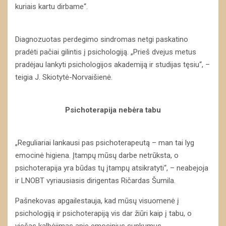
kuriais kartu dirbame“.
Diagnozuotas perdegimo sindromas netgi paskatino
pradėti pačiai gilintis į psichologiją. „Prieš dvejus metus
pradėjau lankyti psichologijos akademiją ir studijas tęsiu“, –
teigia J. Skiotytė-Norvaišienė.
Psichoterapija nebėra tabu
„Reguliariai lankausi pas psichoterapeutą – man tai lyg
emocinė higiena. Įtampų mūsų darbe netrūksta, o
psichoterapija yra būdas tų įtampų atsikratyti“, – neabejoja
ir LNOBT vyriausiasis dirigentas Ričardas Šumila.
Pašnekovas apgailestauja, kad mūsų visuomenė į
psichologiją ir psichoterapiją vis dar žiūri kaip į tabu, o
viešas kalbėjimas apie emocinius sunkumus