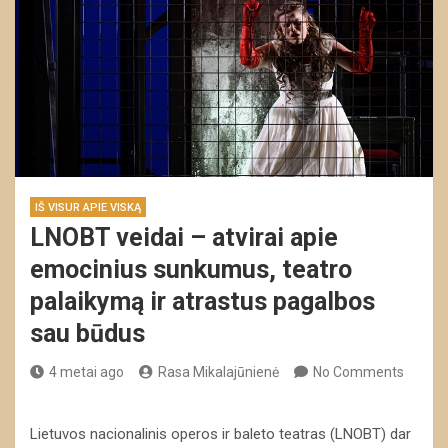
IŠ VISUR APIE VISKĄ
LNOBT veidai – atvirai apie
emocinius sunkumus, teatro
palaikymą ir atrastus pagalbos
sau būdus
4 metai ago
Rasa Mikalajūnienė
No Comments
Lietuvos nacionalinis operos ir baleto teatras (LNOBT) dar