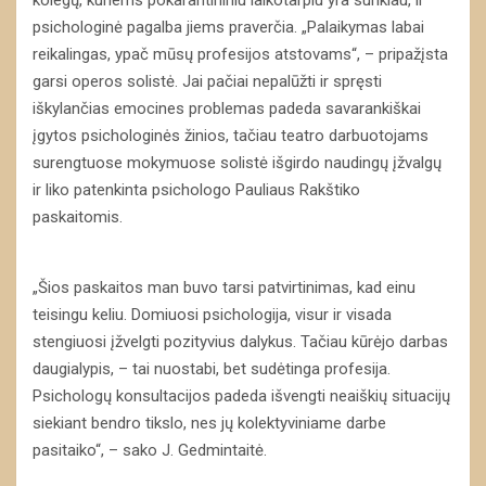
psichologinė pagalba jiems praverčia. „Palaikymas labai
reikalingas, ypač mūsų profesijos atstovams“, – pripažįsta
garsi operos solistė. Jai pačiai nepalūžti ir spręsti
iškylančias emocines problemas padeda savarankiškai
įgytos psichologinės žinios, tačiau teatro darbuotojams
surengtuose mokymuose solistė išgirdo naudingų įžvalgų
ir liko patenkinta psichologo Pauliaus Rakštiko
paskaitomis.
„Šios paskaitos man buvo tarsi patvirtinimas, kad einu
teisingu keliu. Domiuosi psichologija, visur ir visada
stengiuosi įžvelgti pozityvius dalykus. Tačiau kūrėjo darbas
daugialypis, – tai nuostabi, bet sudėtinga profesija.
Psichologų konsultacijos padeda išvengti neaiškių situacijų
siekiant bendro tikslo, nes jų kolektyviniame darbe
pasitaiko“, – sako J. Gedmintaitė.