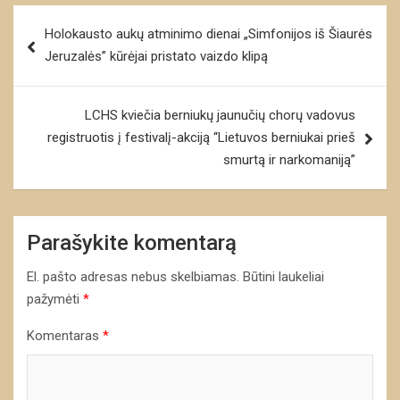
Navigacija
Holokausto aukų atminimo dienai „Simfonijos iš Šiaurės
tarp
Jeruzalės” kūrėjai pristato vaizdo klipą
įrašų
LCHS kviečia berniukų jaunučių chorų vadovus
registruotis į festivalį-akciją “Lietuvos berniukai prieš
smurtą ir narkomaniją”
Parašykite komentarą
El. pašto adresas nebus skelbiamas.
Būtini laukeliai
pažymėti
*
Komentaras
*