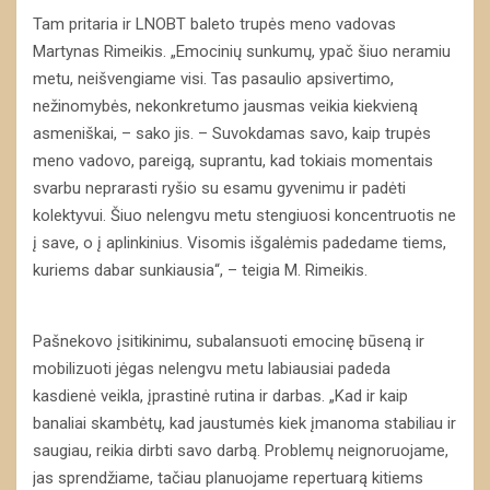
Tam pritaria ir LNOBT baleto trupės meno vadovas
Martynas Rimeikis. „Emocinių sunkumų, ypač šiuo neramiu
metu, neišvengiame visi. Tas pasaulio apsivertimo,
nežinomybės, nekonkretumo jausmas veikia kiekvieną
asmeniškai, – sako jis. – Suvokdamas savo, kaip trupės
meno vadovo, pareigą, suprantu, kad tokiais momentais
svarbu neprarasti ryšio su esamu gyvenimu ir padėti
kolektyvui. Šiuo nelengvu metu stengiuosi koncentruotis ne
į save, o į aplinkinius. Visomis išgalėmis padedame tiems,
kuriems dabar sunkiausia“, – teigia M. Rimeikis.
Pašnekovo įsitikinimu, subalansuoti emocinę būseną ir
mobilizuoti jėgas nelengvu metu labiausiai padeda
kasdienė veikla, įprastinė rutina ir darbas. „Kad ir kaip
banaliai skambėtų, kad jaustumės kiek įmanoma stabiliau ir
saugiau, reikia dirbti savo darbą. Problemų neignoruojame,
jas sprendžiame, tačiau planuojame repertuarą kitiems