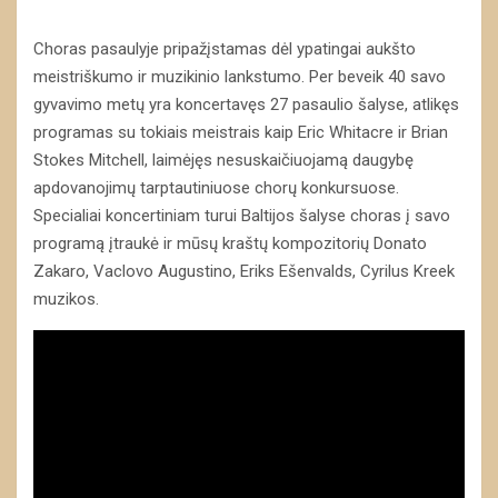
Choras pasaulyje pripažįstamas dėl ypatingai aukšto
meistriškumo ir muzikinio lankstumo. Per beveik 40 savo
gyvavimo metų yra koncertavęs 27 pasaulio šalyse, atlikęs
programas su tokiais meistrais kaip Eric Whitacre ir Brian
Stokes Mitchell, laimėjęs nesuskaičiuojamą daugybę
apdovanojimų tarptautiniuose chorų konkursuose.
Specialiai koncertiniam turui Baltijos šalyse choras į savo
programą įtraukė ir mūsų kraštų kompozitorių Donato
Zakaro, Vaclovo Augustino, Eriks Ešenvalds, Cyrilus Kreek
muzikos.