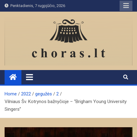
Skip
Penktadienis, 7 rugpjūčio, 2026
to
content
Home
2022
gegužės
2
Vilniaus Šv. Kotrynos bažnyčioje – “Brigham Young University
Singers”