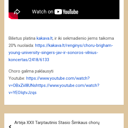
Bilietus platina
kakava.lt
, ir iki sekmadienio jiems taikoma
20% nuolaida:
https://kakava.lt/renginys/choru-brigham-
young-university-singers-jav-ir-sonoros-vilnius-
koncertas/2418/6133
Choro galima paklausyti
Youtube:
https://www.youtube.com/watch?
v=OBxZiiI8UNs
https://www.youtube.com/watch?
v=YEOIqtvJzqs
Navigacija
Artėja XXII Tarptautinis Stasio Šimkaus chorų
tarp