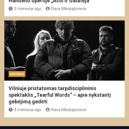
Händelio operoje „Acis ir Galatėja“
3 mėnesiai ago
Rasa Mikalajūnienė
ANONSAI
Vilniuje pristatomas tarpdisciplininis
spektaklis „Tearful Words“ – apie nykstantį
gebėjimą gedėti
4 mėnesiai ago
Rasa Mikalajūnienė