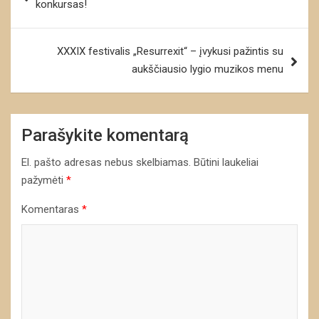
konkursas!
įrašų
XXXIX festivalis „Resurrexit“ – įvykusi pažintis su
aukščiausio lygio muzikos menu
Parašykite komentarą
El. pašto adresas nebus skelbiamas.
Būtini laukeliai
pažymėti
*
Komentaras
*