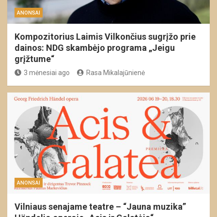
ANONSAI
Kompozitorius Laimis Vilkončius sugrįžo prie
dainos: NDG skambėjo programa „Jeigu
grįžtume“
3 mėnesiai ago
Rasa Mikalajūnienė
ANONSAI
Vilniaus senajame teatre – “Jauna muzika”