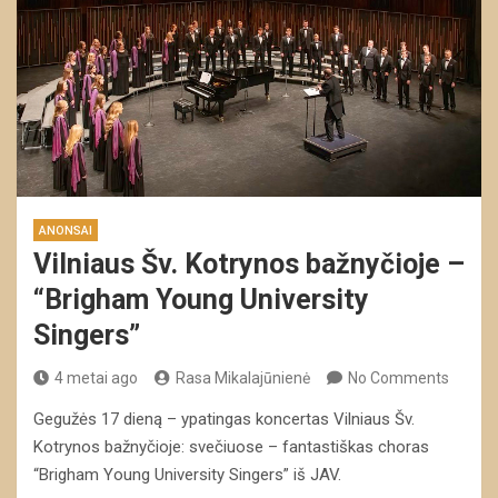
ANONSAI
Vilniaus Šv. Kotrynos bažnyčioje –
“Brigham Young University
Singers”
4 metai ago
Rasa Mikalajūnienė
No Comments
Gegužės 17 dieną – ypatingas koncertas Vilniaus Šv.
Kotrynos bažnyčioje: svečiuose – fantastiškas choras
“Brigham Young University Singers” iš JAV.