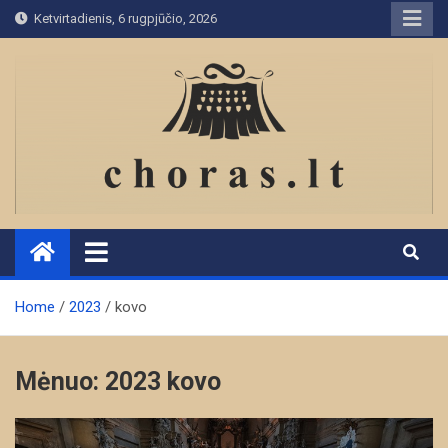
Skip
Ketvirtadienis, 6 rugpjūčio, 2026
to
content
Home
2023
kovo
Mėnuo:
2023 kovo