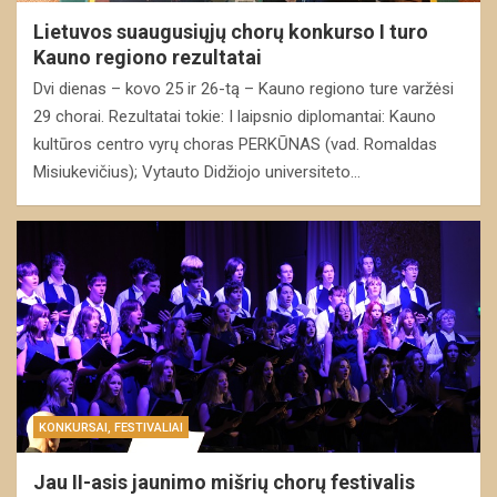
Lietuvos suaugusiųjų chorų konkurso I turo
Kauno regiono rezultatai
Dvi dienas – kovo 25 ir 26-tą – Kauno regiono ture varžėsi
29 chorai. Rezultatai tokie: I laipsnio diplomantai: Kauno
kultūros centro vyrų choras PERKŪNAS (vad. Romaldas
Misiukevičius); Vytauto Didžiojo universiteto…
KONKURSAI, FESTIVALIAI
Jau II-asis jaunimo mišrių chorų festivalis