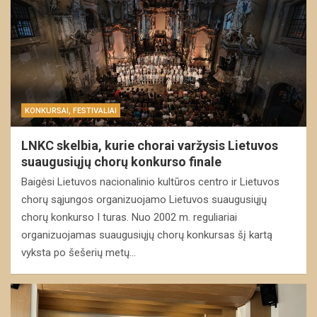
KONKURSAI, FESTIVALIAI
LNKC skelbia, kurie chorai varžysis Lietuvos
suaugusiųjų chorų konkurso finale
Baigėsi Lietuvos nacionalinio kultūros centro ir Lietuvos
chorų sąjungos organizuojamo Lietuvos suaugusiųjų
chorų konkurso I turas. Nuo 2002 m. reguliariai
organizuojamas suaugusiųjų chorų konkursas šį kartą
vyksta po šešerių metų…