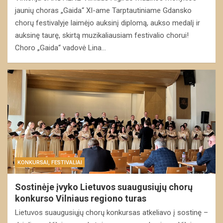
jaunių choras „Gaida“ XI-ame Tarptautiniame Gdansko
chorų festivalyje laimėjo auksinį diplomą, aukso medalį ir
auksinę taurę, skirtą muzikaliausiam festivalio chorui!
Choro „Gaida“ vadovė Lina…
KONKURSAI, FESTIVALIAI
Sostinėje įvyko Lietuvos suaugusiųjų chorų
konkurso Vilniaus regiono turas
Lietuvos suaugusiųjų chorų konkursas atkeliavo į sostinę –