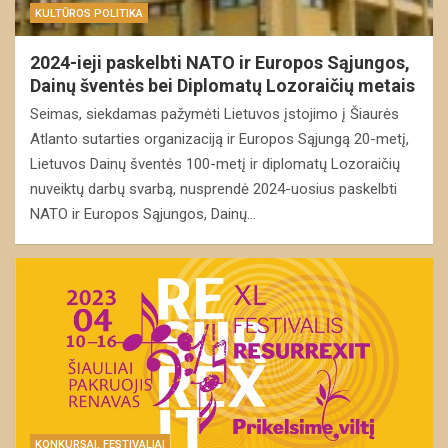
KULTŪROS POLITIKA
2024-ieji paskelbti NATO ir Europos Sąjungos,
Dainų šventės bei Diplomatų Lozoraičių metais
Seimas, siekdamas pažymėti Lietuvos įstojimo į Šiaurės
Atlanto sutarties organizaciją ir Europos Sąjungą 20-metį,
Lietuvos Dainų šventės 100-metį ir diplomatų Lozoraičių
nuveiktų darbų svarbą, nusprendė 2024-uosius paskelbti
NATO ir Europos Sąjungos, Dainų…
KONKURSAI, FESTIVALIAI