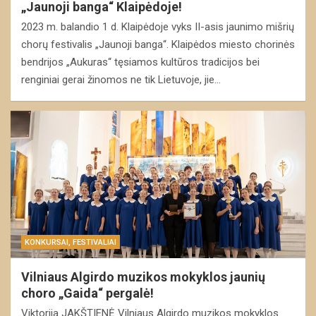
„Jaunoji banga“ Klaipėdoje!
2023 m. balandio 1 d. Klaipėdoje vyks II-asis jaunimo mišrių
chorų festivalis „Jaunoji banga“. Klaipėdos miesto chorinės
bendrijos „Aukuras“ tęsiamos kultūros tradicijos bei
renginiai gerai žinomos ne tik Lietuvoje, jie…
KONKURSAI, FESTIVALIAI
Vilniaus Algirdo muzikos mokyklos jaunių
choro „Gaida“ pergalė!
Viktorija JAKŠTIENĖ Vilniaus Algirdo muzikos mokyklos