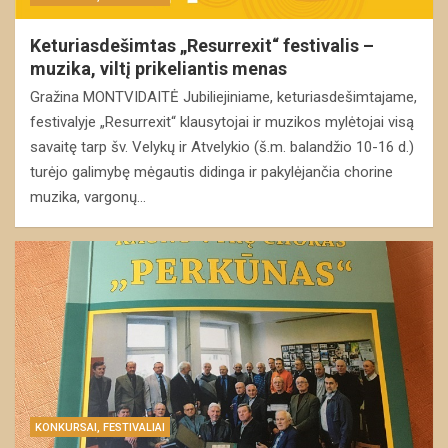
Keturiasdešimtas „Resurrexit“ festivalis –
muzika, viltį prikeliantis menas
Gražina MONTVIDAITĖ Jubiliejiniame, keturiasdešimtajame,
festivalyje „Resurrexit“ klausytojai ir muzikos mylėtojai visą
savaitę tarp šv. Velykų ir Atvelykio (š.m. balandžio 10-16 d.)
turėjo galimybę mėgautis didinga ir pakylėjančia chorine
muzika, vargonų…
KONKURSAI, FESTIVALIAI