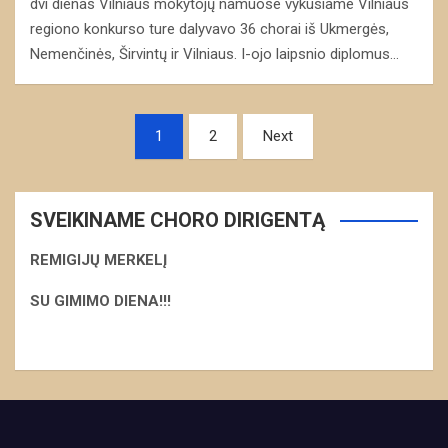
dvi dienas Vilniaus mokytojų namuose vykusiame Vilniaus
regiono konkurso ture dalyvavo 36 chorai iš Ukmergės,
Nemenčinės, Širvintų ir Vilniaus. I-ojo laipsnio diplomus…
Navigacija
1
2
Next
tarp
įrašų
SVEIKINAME CHORO DIRIGENTĄ
REMIGIJŲ MERKELĮ
S
U GIMIMO DIENA!!!