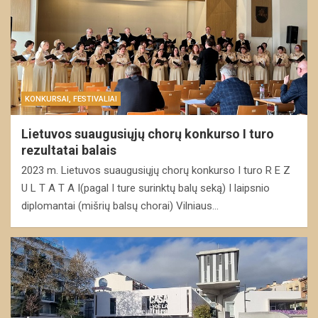
KONKURSAI, FESTIVALIAI
Lietuvos suaugusiųjų chorų konkurso I turo
rezultatai balais
2023 m. Lietuvos suaugusiųjų chorų konkurso I turo R E Z
U L T A T A I(pagal I ture surinktų balų seką) I laipsnio
diplomantai (mišrių balsų chorai) Vilniaus…