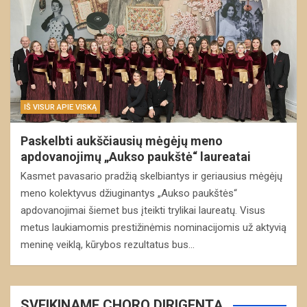
IŠ VISUR APIE VISKĄ
Paskelbti aukščiausių mėgėjų meno
apdovanojimų „Aukso paukštė“ laureatai
Kasmet pavasario pradžią skelbiantys ir geriausius mėgėjų
meno kolektyvus džiuginantys „Aukso paukštės“
apdovanojimai šiemet bus įteikti trylikai laureatų. Visus
metus laukiamomis prestižinėmis nominacijomis už aktyvią
meninę veiklą, kūrybos rezultatus bus…
SVEIKINAME CHORO DIRIGENTĄ