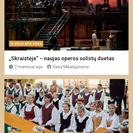
IŠ VISUR APIE VISKĄ
„Skraistėje“ – naujas operos solistų duetas
2 mėnesiai ago
Rasa Mikalajūnienė