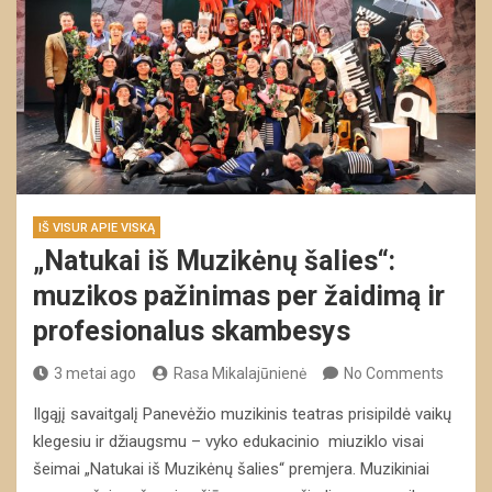
IŠ VISUR APIE VISKĄ
„Natukai iš Muzikėnų šalies“:
muzikos pažinimas per žaidimą ir
profesionalus skambesys
3 metai ago
Rasa Mikalajūnienė
No Comments
Ilgąjį savaitgalį Panevėžio muzikinis teatras prisipildė vaikų
klegesiu ir džiaugsmu – vyko edukacinio miuziklo visai
šeimai „Natukai iš Muzikėnų šalies“ premjera. Muzikiniai