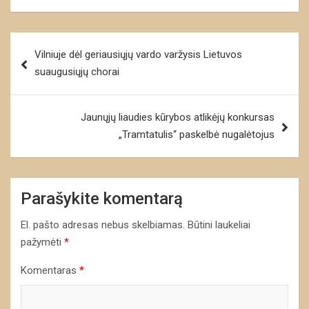
Navigacija
Vilniuje dėl geriausiųjų vardo varžysis Lietuvos
tarp
suaugusiųjų chorai
įrašų
Jaunųjų liaudies kūrybos atlikėjų konkursas
„Tramtatulis“ paskelbė nugalėtojus
Parašykite komentarą
El. pašto adresas nebus skelbiamas.
Būtini laukeliai
pažymėti
*
Komentaras
*