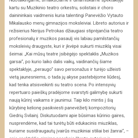
kartu su Muzikinio teatro orkestru, solistais ir choro
dainininkais vaidmenis kuria talentingi Panevėžio Vytauto
Mikalausko menų gimnazijos moksleiviai. Libreto autorius ir
režisierius Nerijus Petrokas džiaugiasi stiprėjančia teatro
profesionalų ir muzikos pasaulį vis labiau pamilstančių
moksleivių draugyste, kuri ir įkvėpė sukurti miuziklą visai
šeimai. „Kai mūsų teatre įsibėgėjo spektaklis „Muzikos
garsai“, po kurio laiko dalis vaikų, vaidinančių šiame
spektaklyje, „peraugo“ savo personažus ir turėjo užleisti
vietą jaunesniems, o tada jų akyse pastebėjome liūdesį,
kad tenka atsisveikinti su teatro scena. Po intensyvių
repertuaro paieškų pradėjome svarstyti galimybę sukurti
naują kūrinį vaikams ir jaunimui. Taip kilo mintis į šią
kūrybinę kelionę pasikviesti panevėžietį kompozitorių
Giedrių Svilainį. Diskutuodami apie būsimas kūrinio gaires,
nusprendėme, kad tai turėtų būti edukacinis miuziklas,
kuriame susidraugautų įvairūs muzikiniai stiliai bei žanrai“, –