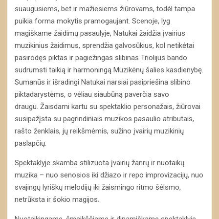
suaugusiems, bet ir mažiesiems žiūrovams, todėl tampa
puikia forma mokytis pramogaujant. Scenoje, lyg
magiškame žaidimų pasaulyje, Natukai žaidžia įvairius
muzikinius žaidimus, sprendžia galvosūkius, kol netikėtai
pasirodęs piktas ir pagiežingas slibinas Triolijus bando
sudrumsti taikią ir harmoningą Muzikėnų šalies kasdienybę.
Sumanūs ir išradingi Natukai narsiai pasipriešina slibino
piktadarystėms, o vėliau siaubūną paverčia savo
draugu. Žaisdami kartu su spektaklio personažais, žiūrovai
susipažįsta su pagrindiniais muzikos pasaulio atributais,
rašto ženklais, jų reikšmėmis, sužino įvairių muzikinių
paslapčių.
Spektaklyje skamba stilizuota įvairių žanrų ir nuotaikų
muzika – nuo senosios iki džiazo ir repo improvizacijų, nuo
svajingų lyriškų melodijų iki žaismingo ritmo šėlsmo,
netrūksta ir šokio magijos.
Nuotaikingame, šmaikščiame ir dinamiškame spektaklyje