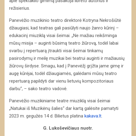
apie spektaklio gimimą pasakoja libreto autorius ir
režisierius.
Panevėžio muzikinio teatro direktorė Kotryna Nekrošiūtė
džiaugiasi, kad teatras gali pasiūlyti naujo žanro kūrinį –
edukacinį miuziklą visai šeimai. „Ne mažiau reikšminga
mūsų misija – auginti būsimą teatro žiūrovą, todėl labai
svarbu į repertuarą įtraukti visai šeimai tinkamų
pasirodymų ir meilę muzikai bei teatrui auginti ir mažiausių
žiūrovų širdyse. Smagu, kad į Panevėžį grįžta jame gimę ir
augę kūrėjai, todėl džiaugiamės, galėdami mūsų teatro
repertuarą papildyti dar vienu lietuvių kompozitoriaus
darbu“, – sako teatro vadovė.
Panevėžio muzikiniame teatre miuziklą visai šeimai
„Natukai iš Muzikėnų šalies“ dar kartą galėsite pamatyti
2023 m. gegužės 14 d. Bilietus platina
kakava.lt
.
G. Lukoševičiaus nuotr.