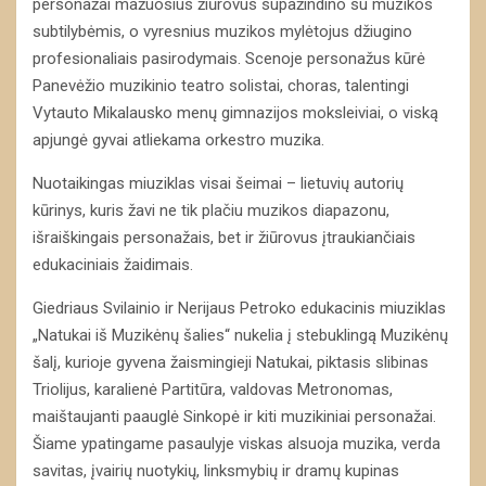
personažai mažuosius žiūrovus supažindino su muzikos
subtilybėmis, o vyresnius muzikos mylėtojus džiugino
profesionaliais pasirodymais. Scenoje personažus kūrė
Panevėžio muzikinio teatro solistai, choras, talentingi
Vytauto Mikalausko menų gimnazijos moksleiviai, o viską
apjungė gyvai atliekama orkestro muzika.
Nuotaikingas miuziklas visai šeimai – lietuvių autorių
kūrinys, kuris žavi ne tik plačiu muzikos diapazonu,
išraiškingais personažais, bet ir žiūrovus įtraukiančiais
edukaciniais žaidimais.
Giedriaus Svilainio ir Nerijaus Petroko edukacinis miuziklas
„Natukai iš Muzikėnų šalies“ nukelia į stebuklingą Muzikėnų
šalį, kurioje gyvena žaismingieji Natukai, piktasis slibinas
Triolijus, karalienė Partitūra, valdovas Metronomas,
maištaujanti paauglė Sinkopė ir kiti muzikiniai personažai.
Šiame ypatingame pasaulyje viskas alsuoja muzika, verda
savitas, įvairių nuotykių, linksmybių ir dramų kupinas