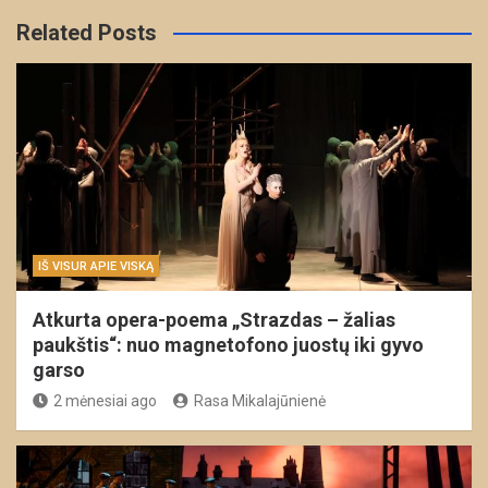
Related Posts
IŠ VISUR APIE VISKĄ
Atkurta opera-poema „Strazdas – žalias
paukštis“: nuo magnetofono juostų iki gyvo
garso
2 mėnesiai ago
Rasa Mikalajūnienė