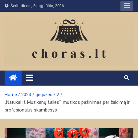
Skip
Šeštadienis, 8 rugpjūčio, 2026
to
content
Home
2023
gegužės
2
„Natukai iš Muzikėnų šalies“: muzikos pažinimas per žaidimą ir
profesionalus skambesys