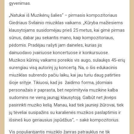
gyvenimas.
„Natukai iš Muzikėnų šalies“ – pirmasis kompozitoriaus
Giedriaus Svilainio miuziklas vaikams. „Kūryba mažiesiems
klausytojams susidomėjau prieš 25 metus, kai gimė pirmas
sūnus, dabar jau sekantis mano, kaip kompozitoriaus,
pėdomis. Pradėjau rašyti jam daineles, kurias jis
dainuodavo įvairiuose koncertuose ir konkursuose.
Muzikos kūrinių vaikams poreikis vis augo, sulaukęs 45-erių
surengiau visą autorinį jų koncertą. Na, o šis edukacinis
miuziklas subrendo pačiu laiku, kai jau turiu daug patirties
šioje srityje. Tikiuosi, kad jis žaidimo forma, įdomiais
personažais ir paprasta, bet neprimityvia muzikine kalba
sudomins ne vieną jaunąjį klausytoją. Galbūt net įkvėps
pasirinkti muziko kelią. Manau, kad tiek jaunieji žiūrovai, tiek
jų tėveliai susipažins su karalienės muzikos paslaptimis ir
išsineš kuo geriausius įspūdžius“, – sakė kompozitorius.
Vis populiarėjantis miuziklo žanras patrauklus ne tik