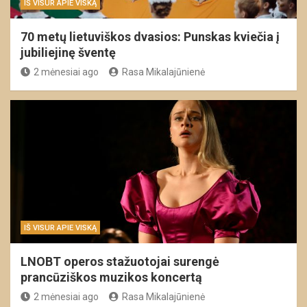
IŠ VISUR APIE VISKĄ
70 metų lietuviškos dvasios: Punskas kviečia į
jubiliejinę šventę
2 mėnesiai ago
Rasa Mikalajūnienė
IŠ VISUR APIE VISKĄ
LNOBT operos stažuotojai surengė
prancūziškos muzikos koncertą
2 mėnesiai ago
Rasa Mikalajūnienė