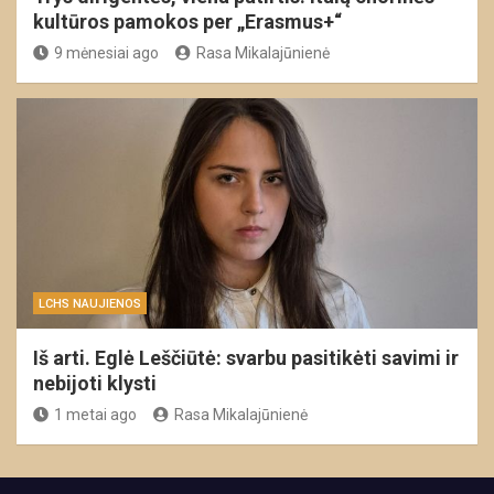
kultūros pamokos per „Erasmus+“
9 mėnesiai ago
Rasa Mikalajūnienė
LCHS NAUJIENOS
Iš arti. Eglė Leščiūtė: svarbu pasitikėti savimi ir
nebijoti klysti
1 metai ago
Rasa Mikalajūnienė