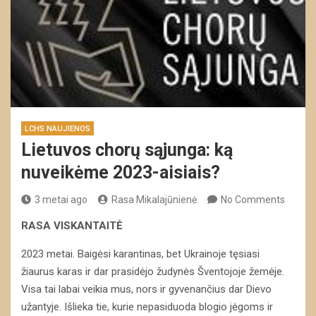
LCHS NAUJIENOS
Lietuvos chorų sąjunga: ką
nuveikėme 2023-aisiais?
3 metai ago
Rasa Mikalajūnienė
No Comments
RASA VISKANTAITĖ
2023 metai. Baigėsi karantinas, bet Ukrainoje tęsiasi
žiaurus karas ir dar prasidėjo žudynės Šventojoje žemėje.
Visa tai labai veikia mus, nors ir gyvenančius dar Dievo
užantyje. Išlieka tie, kurie nepasiduoda blogio jėgoms ir