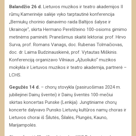
Balandžio 26 d.
Lietuvos muzikos ir teatro akademijos II
rūmų Kamerinėje salėje vyko tarptautinė konferencija
„Berniukų chorinio dainavimo raida Baltijos šalyse ir
Ukrainoje“, skirta Hermano Perelšteino 100-osioms gimimo
metinėms paminėti. Pranešimus skaitė lektoriai: prof. Hirvo
Surva, prof. Romans Vanags, doc. Rubenas Tolmačiovas,
doc. dr. Laima Budzinauskienė, prof. Vytautas Miškinis.
Konferenciją organizavo Vilniaus „Ąžuoliuko“ muzikos
mokykla ir Lietuvos muzikos ir teatro akademija, partnerė –
LCHS.
Gegužės 14 d.
– chorų stovykla (pasiruošimas 2024 m.
jubiliejinei Dainų šventei) ir Dainų šventės 100-mečiui
skirtas koncertas Punske (Lenkija). Jungtiniame chorų
koncerte dalyvavo Punsko Lietuvių kultūros namų choras ir
Lietuvos chorai iš Šilutės, Šilalės, Plungės, Kauno,
Marijampolės.