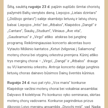
Šiltą, saulėtą
rugsėjo 23 d.
pajūrin suplūdo šimtai choristų
pažymėti Baltų vienybės dieną. Liepojos ,,Lielais dzintars”
(,,Didžiojo gintaro”) salėje skambėjo lietuvių ir latvių chorų
balsai: Liepojos ,,Intis” bei ,,Atbalss”, Klaipėdos ,,Dangė” ir
,,Cantare”, Šiaulių ,,Studium”, Vilniaus ,,Ave vita”,
,,Gaudeamus” ir ,,Virgo” atliko atskiras bei jungtinę
programą. Reikšmingiausias koncerto akcentas buvo
Vytauto Miškinio kantatos ,,Keturi žvilgsniai į Saliamoną”
moterų chorui bei styginių orkestrui premjera. Kūrinį atliko
trys merginų chorai – ,,Virgo’, ,,Dangė” ir ,,Atbalss” drauge
su VU kameriniu orkestru. Antroje koncerto dalyje jungtinis
lietuvių choras dainavo būsimos Dainų šventės kūrinius.
Rugsėjo 24 d.
nuo pat ryto ,,Vox maris” konkurse
Klaipėdoje varžėsi moterų chorai bei vokaliniai ansambliai.
Dalyvavo 8 kolektyvai. Po konkurso vyko seminaras, skirtas
moterų chorų vadovams. Konkurse pagrindinius prizus
iškovojo Lvivo merginų ansamblis ,,Divochi mriji”, vad. Nadja