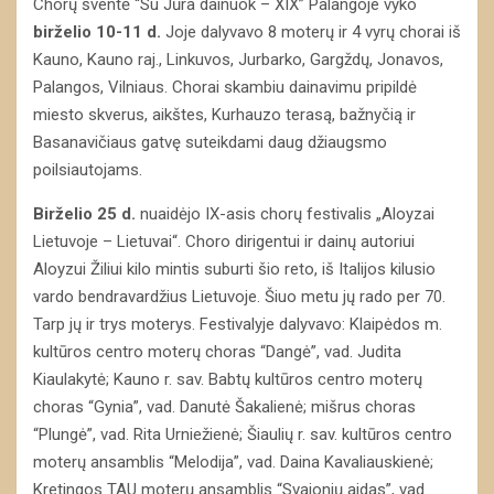
Chorų šventė “Su Jūra dainuok – XIX” Palangoje vyko
birželio 10-11 d.
Joje dalyvavo 8 moterų ir 4 vyrų chorai iš
Kauno, Kauno raj., Linkuvos, Jurbarko, Gargždų, Jonavos,
Palangos, Vilniaus. Chorai skambiu dainavimu pripildė
miesto skverus, aikštes, Kurhauzo terasą, bažnyčią ir
Basanavičiaus gatvę suteikdami daug džiaugsmo
poilsiautojams.
Birželio 25 d.
nuaidėjo IX-asis chorų festivalis „Aloyzai
Lietuvoje – Lietuvai“. Choro dirigentui ir dainų autoriui
Aloyzui Žiliui kilo mintis suburti šio reto, iš Italijos kilusio
vardo bendravardžius Lietuvoje. Šiuo metu jų rado per 70.
Tarp jų ir trys moterys. Festivalyje dalyvavo: Klaipėdos m.
kultūros centro moterų choras “Dangė”, vad. Judita
Kiaulakytė; Kauno r. sav. Babtų kultūros centro moterų
choras “Gynia”, vad. Danutė Šakalienė; mišrus choras
“Plungė”, vad. Rita Urniežienė; Šiaulių r. sav. kultūros centro
moterų ansamblis “Melodija”, vad. Daina Kavaliauskienė;
Kretingos TAU moterų ansamblis “Svajonių aidas”, vad.