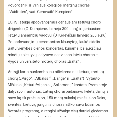
Povoroznik ir Vilniaus kolegijos merginų choras
,,Vaidilutės”, vad. Genovaitė Kumpienė.
LCHS įsteigė apdovanojimus geriausiam lietuvių choro
dirigentui (G. Kumpienė, laimėjo 300 eurų) ir geriausiam
lietuvių ansamblių vadovui (D. Kerevičius laimėjo 200 eurų).
Po apdovanojimų ceremonijos klausytojų laukė didelis
Baltų vienybės dienos koncertas, kuriame, be aukščiau
minėtų kolektyvų, dalyvavo dar vienas latvių choras –
Rygos universiteto moterų choras ,,Balta” .
Antrąjį kartą suskambo jau atliekama net keturių moterų
chorų (,,Virgo“, ,,Atbalss “, ,,Dangė” ir ,,Balta“) Vytauto
Miškinio ,,Keturi žvilgsniai į Saliamoną” kantata. Premjeroje
dalyvavo ir autorius. Latvių chorai padainavo keletą dainų iš
savo ką tik praėjusios, 150 metų sukaktį minėjusios Dainų
šventės. Lietuvių jungtinis choras atliko savo būsimos
šventės programą, o renginį užbaigė visų darniai giedamos