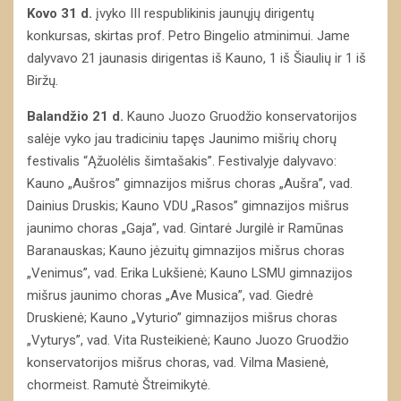
Kovo 31 d.
įvyko III respublikinis jaunųjų dirigentų
konkursas, skirtas prof. Petro Bingelio atminimui. Jame
dalyvavo 21 jaunasis dirigentas iš Kauno, 1 iš Šiaulių ir 1 iš
Biržų.
Balandžio 21 d.
Kauno Juozo Gruodžio konservatorijos
salėje vyko jau tradiciniu tapęs Jaunimo mišrių chorų
festivalis “Ąžuolėlis šimtašakis”. Festivalyje dalyvavo:
Kauno „Aušros” gimnazijos mišrus choras „Aušra”, vad.
Dainius Druskis; Kauno VDU „Rasos” gimnazijos mišrus
jaunimo choras „Gaja”, vad. Gintarė Jurgilė ir Ramūnas
Baranauskas; Kauno jėzuitų gimnazijos mišrus choras
„Venimus”, vad. Erika Lukšienė; Kauno LSMU gimnazijos
mišrus jaunimo choras „Ave Musica”, vad. Giedrė
Druskienė; Kauno „Vyturio” gimnazijos mišrus choras
„Vyturys”, vad. Vita Rusteikienė; Kauno Juozo Gruodžio
konservatorijos mišrus choras, vad. Vilma Masienė,
chormeist. Ramutė Štreimikytė.