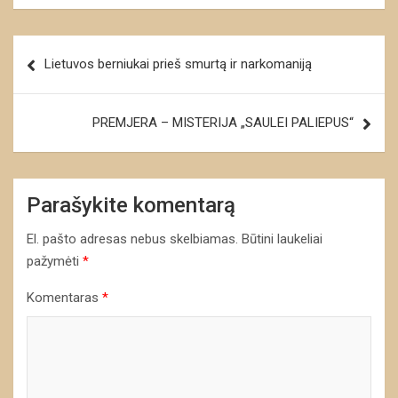
Navigacija
Lietuvos berniukai prieš smurtą ir narkomaniją
tarp
įrašų
PREMJERA – MISTERIJA „SAULEI PALIEPUS“
Parašykite komentarą
El. pašto adresas nebus skelbiamas.
Būtini laukeliai
pažymėti
*
Komentaras
*