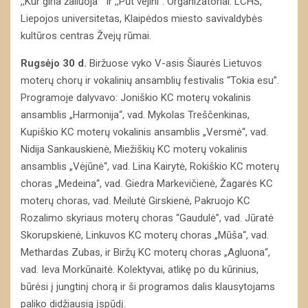
,,Kur giria žaliuoja ” ir ,,Pūt vejini”. Organizatoriai: LCHS,
Liepojos universitetas, Klaipėdos miesto savivaldybės
kultūros centras Žvejų rūmai.
Rugsėjo 30 d.
Biržuose vyko V-asis Šiaurės Lietuvos
moterų chorų ir vokalinių ansamblių festivalis “Tokia esu”.
Programoje dalyvavo: Joniškio KC moterų vokalinis
ansamblis „Harmonija“, vad. Mykolas Treščenkinas,
Kupiškio KC moterų vokalinis ansamblis „Versmė“, vad.
Nidija Sankauskienė, Miežiškių KC moterų vokalinis
ansamblis „Vėjūnė“, vad. Lina Kairytė, Rokiškio KC moterų
choras „Medeina“, vad. Giedra Markevičienė, Žagarės KC
moterų choras, vad. Meilutė Girskienė, Pakruojo KC
Rozalimo skyriaus moterų choras “Gaudulė”, vad. Jūratė
Skorupskienė, Linkuvos KC moterų choras „Mūša“, vad.
Methardas Zubas, ir Biržų KC moterų choras „Agluona“,
vad. Ieva Morkūnaitė. Kolektyvai, atlikę po du kūrinius,
būrėsi į jungtinį chorą ir ši programos dalis klausytojams
paliko didžiausią įspūdį.