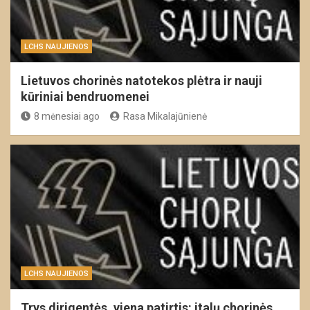
LCHS NAUJIENOS
Lietuvos chorinės natotekos plėtra ir nauji
kūriniai bendruomenei
8 mėnesiai ago
Rasa Mikalajūnienė
LCHS NAUJIENOS
Trys dirigentės, viena patirtis: italų chorinės