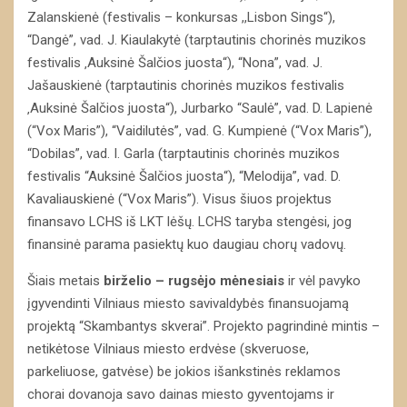
Zalanskienė (festivalis – konkursas ,,Lisbon Sings“),
“Dangė”, vad. J. Kiaulakytė (tarptautinis chorinės muzikos
festivalis ‚Auksinė Šalčios juosta“), “Nona”, vad. J.
Jašauskienė (tarptautinis chorinės muzikos festivalis
‚Auksinė Šalčios juosta“), Jurbarko “Saulė”, vad. D. Lapienė
(“Vox Maris”), “Vaidilutės”, vad. G. Kumpienė (“Vox Maris”),
“Dobilas”, vad. I. Garla (tarptautinis chorinės muzikos
festivalis “Auksinė Šalčios juosta“), “Melodija”, vad. D.
Kavaliauskienė (“Vox Maris”). Visus šiuos projektus
finansavo LCHS iš LKT lėšų. LCHS taryba stengėsi, jog
finansinė parama pasiektų kuo daugiau chorų vadovų.
Šiais metais
birželio – rugsėjo mėnesiais
ir vėl pavyko
įgyvendinti Vilniaus miesto savivaldybės finansuojamą
projektą “Skambantys skverai”. Projekto pagrindinė mintis –
netikėtose Vilniaus miesto erdvėse (skveruose,
parkeliuose, gatvėse) be jokios išankstinės reklamos
chorai dovanoja savo dainas miesto gyventojams ir