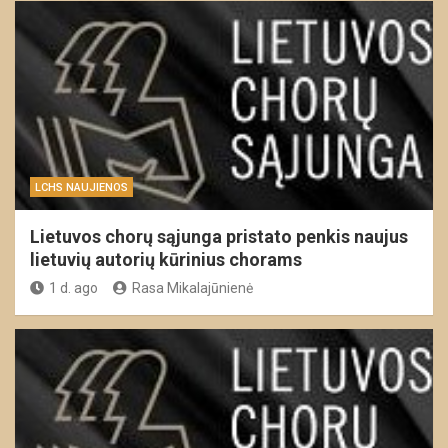
LCHS NAUJIENOS
Lietuvos chorų sąjunga pristato penkis naujus
lietuvių autorių kūrinius chorams
1 d. ago
Rasa Mikalajūnienė