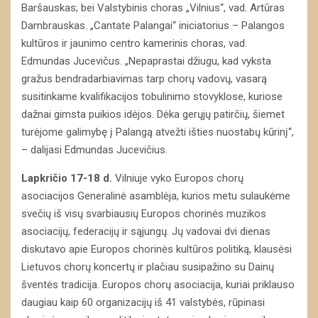
Baršauskas; bei Valstybinis choras „Vilnius“, vad. Artūras
Dambrauskas. „Cantate Palangai“ iniciatorius – Palangos
kultūros ir jaunimo centro kamerinis choras, vad.
Edmundas Jucevičus. „Nepaprastai džiugu, kad vyksta
gražus bendradarbiavimas tarp chorų vadovų, vasarą
susitinkame kvalifikacijos tobulinimo stovyklose, kuriose
dažnai gimsta puikios idėjos. Dėka gerųjų patirčių, šiemet
turėjome galimybę į Palangą atvežti išties nuostabų kūrinį“,
– dalijasi Edmundas Jucevičius.
Lapkričio 17-18 d.
Vilniuje vyko Europos chorų
asociacijos Generalinė asamblėja, kurios metu sulaukėme
svečių iš visų svarbiausių Europos chorinės muzikos
asociacijų, federacijų ir sąjungų. Jų vadovai dvi dienas
diskutavo apie Europos chorinės kultūros politiką, klausėsi
Lietuvos chorų koncertų ir plačiau susipažino su Dainų
šventės tradicija. Europos chorų asociacija, kuriai priklauso
daugiau kaip 60 organizacijų iš 41 valstybės, rūpinasi