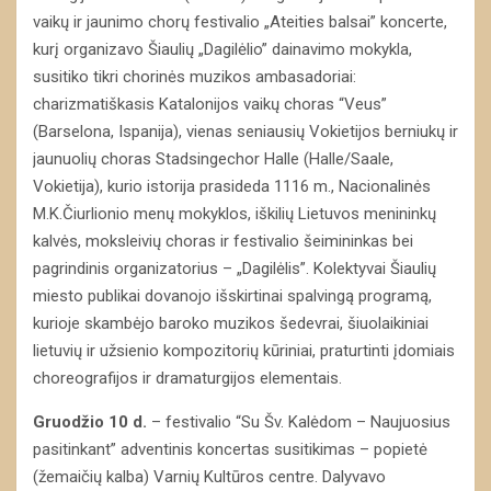
vaikų ir jaunimo chorų festivalio „Ateities balsai” koncerte,
kurį organizavo Šiaulių „Dagilėlio” dainavimo mokykla,
susitiko tikri chorinės muzikos ambasadoriai:
charizmatiškasis Katalonijos vaikų choras “Veus”
(Barselona, Ispanija), vienas seniausių Vokietijos berniukų ir
jaunuolių choras Stadsingechor Halle (Halle/Saale,
Vokietija), kurio istorija prasideda 1116 m., Nacionalinės
M.K.Čiurlionio menų mokyklos, iškilių Lietuvos menininkų
kalvės, moksleivių choras ir festivalio šeimininkas bei
pagrindinis organizatorius – „Dagilėlis”. Kolektyvai Šiaulių
miesto publikai dovanojo išskirtinai spalvingą programą,
kurioje skambėjo baroko muzikos šedevrai, šiuolaikiniai
lietuvių ir užsienio kompozitorių kūriniai, praturtinti įdomiais
choreografijos ir dramaturgijos elementais.
Gruodžio 10 d.
– festivalio “Su Šv. Kalėdom – Naujuosius
pasitinkant” adventinis koncertas susitikimas – popietė
(žemaičių kalba) Varnių Kultūros centre. Dalyvavo