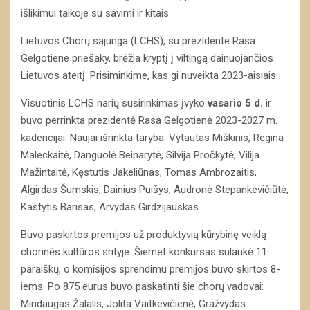
išlikimui taikoje su savimi ir kitais.
Lietuvos Chorų sąjunga (LCHS), su prezidente Rasa
Gelgotiene priešaky, brėžia kryptį į viltingą dainuojančios
Lietuvos ateitį. Prisiminkime, kas gi nuveikta 2023-aisiais.
Visuotinis LCHS narių susirinkimas įvyko
vasario 5 d.
ir
buvo perrinkta prezidentė Rasa Gelgotienė 2023-2027 m.
kadencijai. Naujai išrinkta taryba: Vytautas Miškinis, Regina
Maleckaitė, Danguolė Beinarytė, Silvija Pročkytė, Vilija
Mažintaitė, Kęstutis Jakeliūnas, Tomas Ambrozaitis,
Algirdas Šumskis, Dainius Puišys, Audronė Stepankevičiūtė,
Kastytis Barisas, Arvydas Girdzijauskas.
Buvo paskirtos premijos už produktyvią kūrybinę veiklą
chorinės kultūros srityje. Šiemet konkursas sulaukė 11
paraiškų, o komisijos sprendimu premijos buvo skirtos 8-
iems. Po 875 eurus buvo paskatinti šie chorų vadovai:
Mindaugas Žalalis, Jolita Vaitkevičienė, Gražvydas