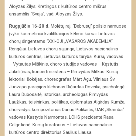
Aloyzas Žilys; Kretingos r. kultūros centro mišrus
ansamblis “Svaja”, vad. Aloyzas Žilys.
Rugpjūčio 16-20 d.
Molėtų raj. “Bebrusų” poilsio namuose
įvyko kasmetiniai kvalifikacijos kėlimo kursai Lietuvos
chorų dirigentams “XXI-OJI „VASAROS AKADEMIJA“.
Rengėjai: Lietuvos chorų sąjunga, Lietuvos nacionalinis
kultūros centras, Lietuvos kultūros taryba. Kursų vadovas
– Vytautas Miškinis, choro studijos vadovas – Kęstutis
Jakeliūnas, koncertmeisteris – Rimvydas Mitkus. Kursų
lektoriai: šokėjas, choreografas Märt Agu, Vilniaus Šv.
Juozapo parapijos klebonas Ričardas Doveika, psichologė
Laura Dubosaitė, istorikas, archeologas Rimvydas
Laužikas, teisininkas, politikas, diplomatas Algirdas Kumža,
chorvedys, kompozitorius Darius Polikaitis, UAB „Skamba“
vadovas Kastytis Narmontas, LCHS prezidentė Rasa
Gelgotienė. Kursų kuratorius – Lietuvos nacionalinio
kultūros centro direktorius Saulius Liausa.