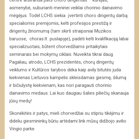
asmenybė, suburianti meninei veiklai chorinio dainavimo
mėgėjus. Todėl LCHS siekia įvertinti choro dirigentų darbą
specialiomis premijomis, kelti profesijos prestižą ir
dirigentų žinomumą (tam skirti straipsniai Muzikos
baruose, choras.lt puslapyje), padėti kelti kvalifikaciją labai
specializuotais, būtent chorvedžiams pritaikytais
seminarais bei mokymų ciklais. Nuveikta tikrai daug.
Pagaliau, atrodo, LCHS prezidentės, chorų dirigentų
veiklumo ir Kultūros tarybos dėka kaip avily bitutės juda
kiekvienas Lietuvos kampelis skleisdamas giesmę, šilumą
ir bičiulystę kiekvienam, kas nori paragauti chorinio
dainavimo medaus. Lai kuo daugiau šalies piliečių skanauja
jūsų medų!
Skonėkitės ir patys, mieli chorvedžiai su stipriu tikėjimu ir
dideliu giesmininkų būriu artėdami link mūsų didžiojo avilio
Vingio parke.