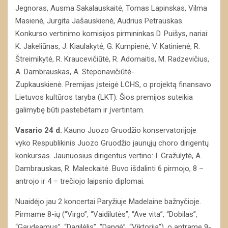
Jegnoras, Ausma Sakalauskaitė, Tomas Lapinskas, Vilma
Masienė, Jurgita Jašauskienė, Audrius Petrauskas.
Konkurso vertinimo komisijos pirmininkas D. Puišys, nariai:
K. Jakeliūnas, J. Kiaulakytė, G. Kumpienė, V. Katinienė, R.
Štreimikytė, R. Kraucevičiūtė, R. Adomaitis, M. Radzevičius,
A. Dambrauskas, A. Steponavičiūtė-
Zupkauskienė. Premijas įsteigė LCHS, o projektą finansavo
Lietuvos kultūros taryba (LKT). Šios premijos suteikia
galimybę būti pastebėtam ir įvertintam.
Vasario 24 d.
Kauno Juozo Gruodžio konservatorijoje
vyko Respublikinis Juozo Gruodžio jaunųjų choro dirigentų
konkursas. Jaunuosius dirigentus vertino: I. Gražulytė, A.
Dambrauskas, R. Maleckaitė. Buvo išdalinti 6 pirmojo, 8 –
antrojo ir 4 – trečiojo laipsnio diplomai.
Nuaidėjo jau 2 koncertai Paryžiuje Madelaine bažnyčioje.
Pirmame 8-ių (“Virgo”, “Vaidilutės”, “Ave vita”, “Dobilas”,
“Gaudeamus”, “Dagilėlis”, “Dangė”, “Viktorija”), o antrame 9-