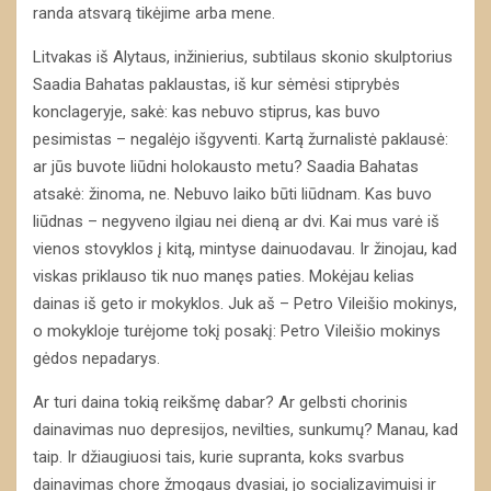
randa atsvarą tikėjime arba mene.
Litvakas iš Alytaus, inžinierius, subtilaus skonio skulptorius
Saadia Bahatas paklaustas, iš kur sėmėsi stiprybės
konclageryje, sakė: kas nebuvo stiprus, kas buvo
pesimistas – negalėjo išgyventi. Kartą žurnalistė paklausė:
ar jūs buvote liūdni holokausto metu? Saadia Bahatas
atsakė: žinoma, ne. Nebuvo laiko būti liūdnam. Kas buvo
liūdnas – negyveno ilgiau nei dieną ar dvi. Kai mus varė iš
vienos stovyklos į kitą, mintyse dainuodavau. Ir žinojau, kad
viskas priklauso tik nuo manęs paties. Mokėjau kelias
dainas iš geto ir mokyklos. Juk aš – Petro Vileišio mokinys,
o mokykloje turėjome tokį posakį: Petro Vileišio mokinys
gėdos nepadarys.
Ar turi daina tokią reikšmę dabar? Ar gelbsti chorinis
dainavimas nuo depresijos, nevilties, sunkumų? Manau, kad
taip. Ir džiaugiuosi tais, kurie supranta, koks svarbus
dainavimas chore žmogaus dvasiai, jo socializavimuisi ir