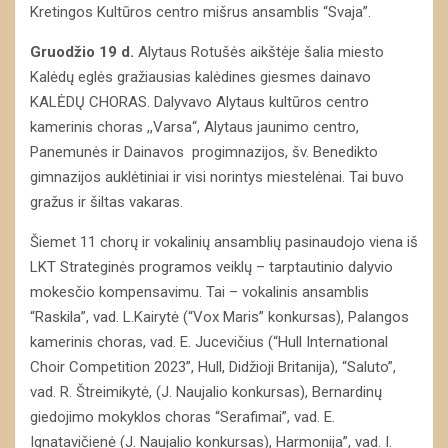
Kretingos Kultūros centro mišrus ansamblis “Svaja”.
Gruodžio 19 d.
Alytaus Rotušės aikštėje šalia miesto
Kalėdų eglės gražiausias kalėdines giesmes dainavo
KALĖDŲ CHORAS. Dalyvavo Alytaus kultūros centro
kamerinis choras ,,Varsa“, Alytaus jaunimo centro,
Panemunės ir Dainavos progimnazijos, šv. Benedikto
gimnazijos auklėtiniai ir visi norintys miestelėnai. Tai buvo
gražus ir šiltas vakaras.
Šiemet 11 chorų ir vokalinių ansamblių pasinaudojo viena iš
LKT Strateginės programos veiklų – tarptautinio dalyvio
mokesčio kompensavimu. Tai – vokalinis ansamblis
“Raskila”, vad. L.Kairytė (“Vox Maris” konkursas), Palangos
kamerinis choras, vad. E. Jucevičius (“Hull International
Choir Competition 2023”, Hull, Didžioji Britanija), “Saluto”,
vad. R. Štreimikytė, (J. Naujalio konkursas), Bernardinų
giedojimo mokyklos choras “Serafimai”, vad. E.
Ignatavičienė (J. Naujalio konkursas), Harmonija”, vad. I.