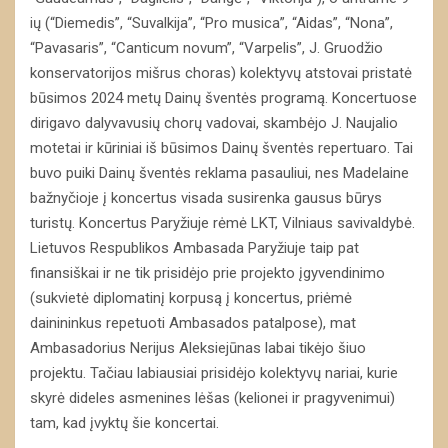
ių (“Diemedis”, “Suvalkija”, “Pro musica”, “Aidas”, “Nona”,
“Pavasaris”, “Canticum novum”, “Varpelis”, J. Gruodžio
konservatorijos mišrus choras) kolektyvų atstovai pristatė
būsimos 2024 metų Dainų šventės programą. Koncertuose
dirigavo dalyvavusių chorų vadovai, skambėjo J. Naujalio
motetai ir kūriniai iš būsimos Dainų šventės repertuaro. Tai
buvo puiki Dainų šventės reklama pasauliui, nes Madelaine
bažnyčioje į koncertus visada susirenka gausus būrys
turistų. Koncertus Paryžiuje rėmė LKT, Vilniaus savivaldybė.
Lietuvos Respublikos Ambasada Paryžiuje taip pat
finansiškai ir ne tik prisidėjo prie projekto įgyvendinimo
(sukvietė diplomatinį korpusą į koncertus, priėmė
dainininkus repetuoti Ambasados patalpose), mat
Ambasadorius Nerijus Aleksiejūnas labai tikėjo šiuo
projektu. Tačiau labiausiai prisidėjo kolektyvų nariai, kurie
skyrė dideles asmenines lėšas (kelionei ir pragyvenimui)
tam, kad įvyktų šie koncertai.