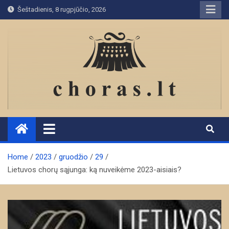
Skip
Šeštadienis, 8 rugpjūčio, 2026
to
content
Home
2023
gruodžio
29
Lietuvos chorų sąjunga: ką nuveikėme 2023-aisiais?