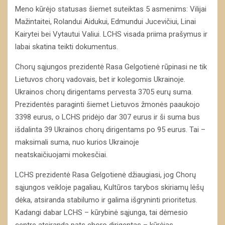
Meno kūrėjo statusas šiemet suteiktas 5 asmenims: Vilijai
Mažintaitei, Rolandui Aidukui, Edmundui Jucevičiui, Linai
Kairytei bei Vytautui Valiui. LCHS visada priima prašymus ir
labai skatina teikti dokumentus.
Chorų sąjungos prezidentė Rasa Gelgotienė rūpinasi ne tik
Lietuvos chorų vadovais, bet ir kolegomis Ukrainoje.
Ukrainos chorų dirigentams pervesta 3705 eurų suma.
Prezidentės paraginti šiemet Lietuvos žmonės paaukojo
3398 eurus, o LCHS pridėjo dar 307 eurus ir ši suma bus
išdalinta 39 Ukrainos chorų dirigentams po 95 eurus. Tai –
maksimali suma, nuo kurios Ukrainoje
neatskaičiuojami mokesčiai.
LCHS prezidentė Rasa Gelgotienė džiaugiasi, jog Chorų
sąjungos veikloje pagaliau, Kultūros tarybos skiriamų lėšų
dėka, atsiranda stabilumo ir galima išgryninti prioritetus.
Kadangi dabar LCHS – kūrybinė sąjunga, tai dėmesio
centre atsiranda pats choro dirigentas – kūrėjas,