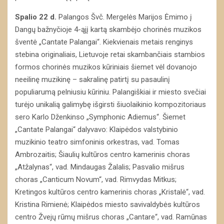
Spalio 22 d.
Palangos Švč. Mergelės Marijos Ėmimo į
Dangų bažnyčioje 4-ąjį kartą skambėjo chorinės muzikos
šventė „Cantate Palangai“. Kiekvienais metais renginys
stebina originaliais, Lietuvoje retai skambančiais stambios
formos chorinės muzikos kūriniais šiemet vėl dovanojo
neeilinę muzikinę – sakralinę patirtį su pasaulinį
populiarumą pelniusiu kūriniu. Palangiškiai ir miesto svečiai
turėjo unikalią galimybę išgirsti šiuolaikinio kompozitoriaus
sero Karlo Dženkinso „Symphonic Adiemus“. Šiemet
„Cantate Palangai“ dalyvavo: Klaipėdos valstybinio
muzikinio teatro simfoninis orkestras, vad. Tomas
Ambrozaitis; Šiaulių kultūros centro kamerinis choras
„Atžalynas“, vad. Mindaugas Žalalis; Pasvalio mišrus
choras „Canticum Novum“, vad. Rimvydas Mitkus;
Kretingos kultūros centro kamerinis choras „Kristalė“, vad.
Kristina Rimienė; Klaipėdos miesto savivaldybės kultūros
centro Žvejų rūmų mišrus choras „Cantare“, vad. Ramūnas