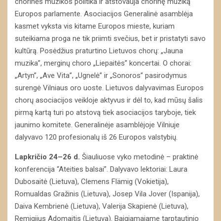
chorinės muzikos politika ir atstovauja chorinę muziką
Europos parlamente. Asociacijos Generalinė asamblėja
kasmet vyksta vis kitame Europos mieste, kuriam
suteikiama proga ne tik priimti svečius, bet ir pristatyti savo
kultūrą. Posėdžius praturtino Lietuvos chorų: „Jauna
muzika”, merginų choro „Liepaitės” koncertai. O chorai:
„Artyn”, „Ave Vita”, „Ugnelė” ir „Sonoros” pasirodymus
surengė Vilniaus oro uoste. Lietuvos dalyvavimas Europos
chorų asociacijos veikloje aktyvus ir dėl to, kad mūsų šalis
pirmą kartą turi po atstovą tiek asociacijos taryboje, tiek
jaunimo komitete. Generalinėje asamblėjoje Vilniuje
dalyvavo 120 profesionalų iš 26 Europos valstybių.
Lapkričio 24–26 d.
Šiauliuose vyko metodinė – praktinė
konferencija “Ateities balsai”. Dalyvavo lektoriai: Laura
Dubosaitė (Lietuva), Clemens Flämig (Vokietija),
Romualdas Gražinis (Lietuva), Josep Vila Jover (Ispanija),
Daiva Kembrienė (Lietuva), Valerija Skapienė (Lietuva),
Remigijus Adomaitis (Lietuva). Baigiamajame tarptautinio