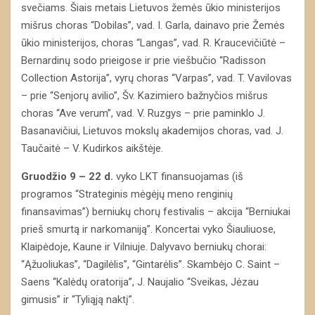
svečiams. Šiais metais Lietuvos žemės ūkio ministerijos
mišrus choras “Dobilas”, vad. I. Garla, dainavo prie Žemės
ūkio ministerijos, choras “Langas”, vad. R. Kraucevičiūtė –
Bernardinų sodo prieigose ir prie viešbučio “Radisson
Collection Astorija”, vyrų choras “Varpas”, vad. T. Vavilovas
– prie “Senjorų avilio”, Šv. Kazimiero bažnyčios mišrus
choras “Ave verum”, vad. V. Ruzgys – prie paminklo J.
Basanavičiui, Lietuvos mokslų akademijos choras, vad. J.
Taučaitė – V. Kudirkos aikštėje.
Gruodžio 9 – 22 d.
vyko LKT finansuojamas (iš
programos “Strateginis mėgėjų meno renginių
finansavimas”) berniukų chorų festivalis – akcija “Berniukai
prieš smurtą ir narkomaniją”. Koncertai vyko Šiauliuose,
Klaipėdoje, Kaune ir Vilniuje. Dalyvavo berniukų chorai:
“Ąžuoliukas”, “Dagilėlis”, “Gintarėlis”. Skambėjo C. Saint –
Saens “Kalėdų oratorija”, J. Naujalio “Sveikas, Jėzau
gimusis” ir “Tyliąją naktį”.