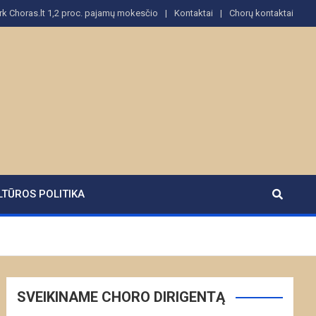
rk Choras.lt 1,2 proc. pajamų mokesčio
Kontaktai
Chorų kontaktai
LTŪROS POLITIKA
SVEIKINAME CHORO DIRIGENTĄ