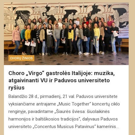
CHORŲ ŽINIOS
Choro „Virgo“ gastrolės Italijoje: muzika,
atgaivinanti VU ir Paduvos universiteto
ryšius
Balandžio 28 d., pirmadienį, 21 val. Paduvos universitete
vyksiančiame antrajame „Music Together“ koncertų ciklo
renginyje, pavadintame „Šiaurės šviesa: šiuolaikinės
harmonijos ir baltiškosios tradicijos“, dalyvaus Paduvos
universiteto „Concentus Musicus Patavinus“ kamerinis…