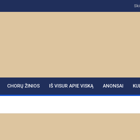
Ski
CHORŲ ŽINIOS
IŠ VISUR APIE VISKĄ
ANONSAI
KU