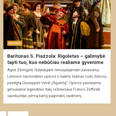
ANONSAI
Baritonas S. Piazzola: Rigoletas – galimybė
tapti tuo, kuo nebūčiau realiame gyvenime
Agnė Zėringytė Išdykaujant nenuspėjamam pavasariui,
Lietuvos nacionalinio operos ir baleto teatras rodo žiūrovų
pasiilgtą Giuseppe’s Verdi „Rigoletą“. Operos pastatyme,
gimusiame legendinio italų režisieriaus Franco Zeffirelli
vaizduotėje, pirmą kartą pagrindinį vaidmenį…