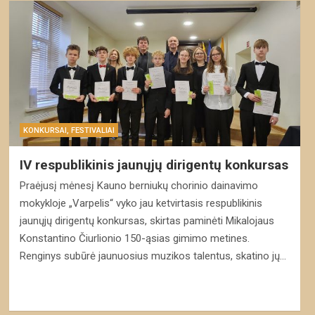
KONKURSAI, FESTIVALIAI
IV respublikinis jaunųjų dirigentų konkursas
Praėjusį mėnesį Kauno berniukų chorinio dainavimo
mokykloje „Varpelis“ vyko jau ketvirtasis respublikinis
jaunųjų dirigentų konkursas, skirtas paminėti Mikalojaus
Konstantino Čiurlionio 150-ąsias gimimo metines.
Renginys subūrė jaunuosius muzikos talentus, skatino jų…