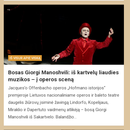
IŠ VISUR APIE VISKĄ
Bosas Giorgi Manoshvili: iš kartvelų liaudies
muzikos – į operos sceną
Jacques’o Offenbacho operos „Hofmano istorijos“
premjeroje Lietuvos nacionaliniame operos ir baleto teatre
daugelis žiūrovų įsiminė žavingą Lindorfo, Kopelijaus,
Miraklio ir Dapertuto vaidmenų atlikėją – bosą Giorgi
Manoshvili iš Sakartvelo. Balandžio…