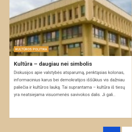
KULTŪROS POLITIKA
Kultūra – daugiau nei simbolis
Diskusijos apie valstybės atsparumą, penktąsias kolonas,
informacinius karus bei demokratijos iššūkius vis dažniau
paliečia ir kultūros lauką. Tai suprantama – kultūra iš tiesų
yra neatsiejama visuomenės savivokos dalis. Ji gali…