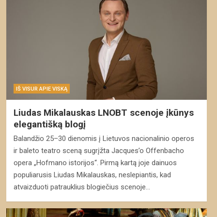
IŠ VISUR APIE VISKĄ
Liudas Mikalauskas LNOBT scenoje įkūnys
elegantišką blogį
Balandžio 25–30 dienomis į Lietuvos nacionalinio operos
ir baleto teatro sceną sugrįžta Jacques’o Offenbacho
opera „Hofmano istorijos“. Pirmą kartą joje dainuos
populiarusis Liudas Mikalauskas, neslepiantis, kad
atvaizduoti patrauklius blogiečius scenoje…