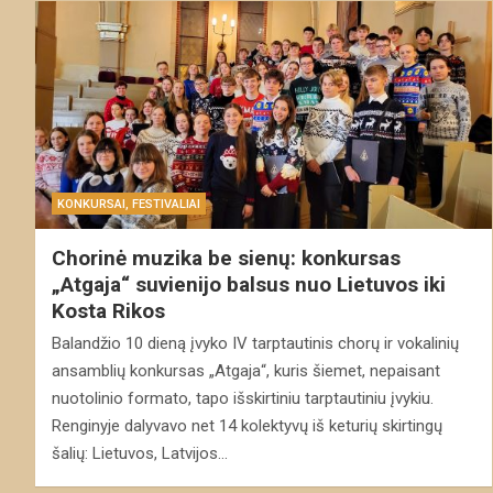
KONKURSAI, FESTIVALIAI
Chorinė muzika be sienų: konkursas
„Atgaja“ suvienijo balsus nuo Lietuvos iki
Kosta Rikos
Balandžio 10 dieną įvyko IV tarptautinis chorų ir vokalinių
ansamblių konkursas „Atgaja“, kuris šiemet, nepaisant
nuotolinio formato, tapo išskirtiniu tarptautiniu įvykiu.
Renginyje dalyvavo net 14 kolektyvų iš keturių skirtingų
šalių: Lietuvos, Latvijos…