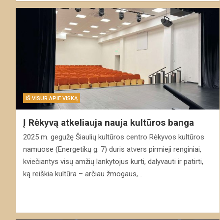
IŠ VISUR APIE VISKĄ
Į Rėkyvą atkeliauja nauja kultūros banga
2025 m. gegužę Šiaulių kultūros centro Rėkyvos kultūros
namuose (Energetikų g. 7) duris atvers pirmieji renginiai,
kviečiantys visų amžių lankytojus kurti, dalyvauti ir patirti,
ką reiškia kultūra – arčiau žmogaus,…