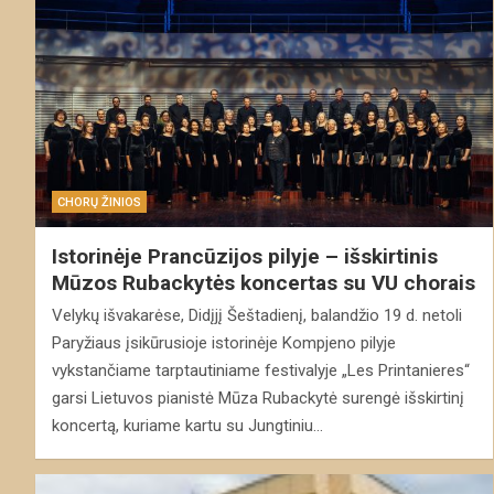
CHORŲ ŽINIOS
Istorinėje Prancūzijos pilyje – išskirtinis
Mūzos Rubackytės koncertas su VU chorais
Velykų išvakarėse, Didįjį Šeštadienį, balandžio 19 d. netoli
Paryžiaus įsikūrusioje istorinėje Kompjeno pilyje
vykstančiame tarptautiniame festivalyje „Les Printanieres“
garsi Lietuvos pianistė Mūza Rubackytė surengė išskirtinį
koncertą, kuriame kartu su Jungtiniu…