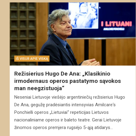
IŠ VISUR APIE VISKĄ
Režisierius Hugo De Ana: „Klasikinio
irmodernaus operos pastatymo sąvokos
man neegzistuoja“
Neseniai Lietuvoje viešėjo argentiniečių režisierius Hugo
De Ana, gegužę pradėsiantis intensyvias Amilcare‘s
Ponchielli operos „Lietuviai“ repeticijas Lietuvos
nacionaliniame operos ir baleto teatre. Gerai Lietuvoje
žinomos operos premjera rugsėjo 5-ąją atidarys…