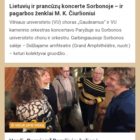
Lietuvių ir prancūzų koncerte Sorbonoje – ir
pagarbos ženklai M. K. Čiurlioniui
Vilniaus universiteto (VU) choras „Gaudeamus“ ir VU
kamerinis orkestras koncertavo Paryžiuje su Sorbonos
universiteto choru ir orkestru. Garbingiausioje Sorbonos
salėje – Didžiajame amfiteatre (Grand Amphithéâtre, nuotr.)
– keturi kolektyvai gruodžio…
IŠ VISUR APIE VISKĄ