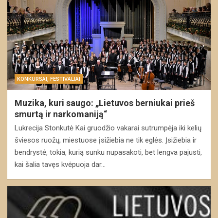
KONKURSAI, FESTIVALIAI
Muzika, kuri saugo: „Lietuvos berniukai prieš
smurtą ir narkomaniją“
Lukrecija Stonkutė Kai gruodžio vakarai sutrumpėja iki kelių
šviesos ruožų, miestuose įsižiebia ne tik eglės. Įsižiebia ir
bendrystė, tokia, kurią sunku nupasakoti, bet lengva pajusti,
kai šalia tavęs kvėpuoja dar…