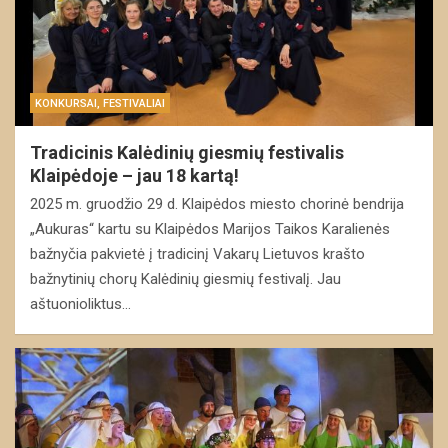
KONKURSAI, FESTIVALIAI
Tradicinis Kalėdinių giesmių festivalis
Klaipėdoje – jau 18 kartą!
2025 m. gruodžio 29 d. Klaipėdos miesto chorinė bendrija
„Aukuras“ kartu su Klaipėdos Marijos Taikos Karalienės
bažnyčia pakvietė į tradicinį Vakarų Lietuvos krašto
bažnytinių chorų Kalėdinių giesmių festivalį. Jau
aštuonioliktus…