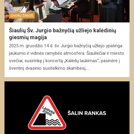
CHORŲ ŽINIOS
Šiaulių Šv. Jurgio bažnyčią užliejo kalėdinių
giesmių magija
2025 m. gruodžio 14 d. šv. Jurgio bažnyčią užliejo ypatinga
jaukumo ir vidinės ramybės atmosfera. Šiauliečiai ir miesto
svečiai, susirinkę į koncertą „Kalėdų laukimas“, pasinėrė į
šventinį dvasinio susitelkimo skambesį,…