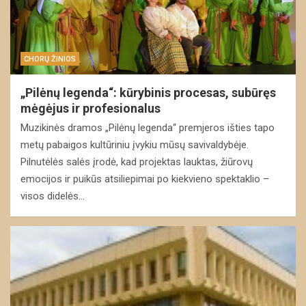
CHORŲ ŽINIOS
„Pilėnų legenda“: kūrybinis procesas, subūręs
mėgėjus ir profesionalus
Muzikinės dramos „Pilėnų legenda“ premjeros išties tapo
metų pabaigos kultūriniu įvykiu mūsų savivaldybėje.
Pilnutėlės salės įrodė, kad projektas lauktas, žiūrovų
emocijos ir puikūs atsiliepimai po kiekvieno spektaklio –
visos didelės…