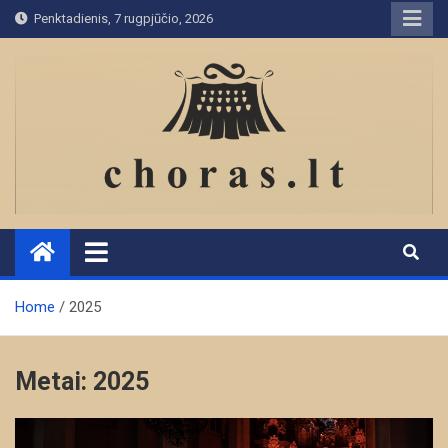
Skip
Penktadienis, 7 rugpjūčio, 2026
to
content
Home
2025
Metai:
2025