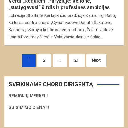
Verdi „Requiem“ Paryžiuje: kelionė,
„sustygavusi“ širdis ir profesines ambicijas
Lukrecija Stonkutė Kai lapkričio pradžioje Kauno raj. Babtų
kultūros centro choro „Gynia“ vadovė Danutė Šakalienė,
Kauno raj. Samylų kultūros centro choro „Žaisa“ vadovė
Laima Dzedaravičienė ir Valstybinio dainų ir šokio…
Navigacija
1
2
…
21
Next
tarp
įrašų
SVEIKINAME CHORO DIRIGENTĄ
REMIGIJŲ MERKELĮ
S
U GIMIMO DIENA!!!