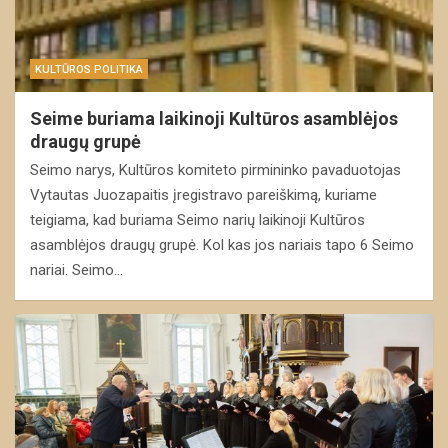
KULTŪROS POLITIKA
Seime buriama laikinoji Kultūros asamblėjos
draugų grupė
Seimo narys, Kultūros komiteto pirmininko pavaduotojas
Vytautas Juozapaitis įregistravo pareiškimą, kuriame
teigiama, kad buriama Seimo narių laikinoji Kultūros
asamblėjos draugų grupė. Kol kas jos nariais tapo 6 Seimo
nariai. Seimo…