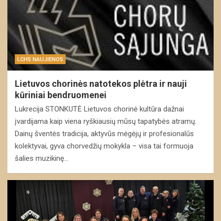
LCHS NAUJIENOS
Lietuvos chorinės natotekos plėtra ir nauji
kūriniai bendruomenei
Lukrecija STONKUTĖ Lietuvos chorinė kultūra dažnai
įvardijama kaip viena ryškiausių mūsų tapatybės atramų.
Dainų šventės tradicija, aktyvūs mėgėjų ir profesionalūs
kolektyvai, gyva chorvedžių mokykla – visa tai formuoja
šalies muzikinę…