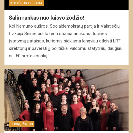
KULTŪROS POLITIKA
Šalin rankas nuo laisvo žodžio!
Kol Nemuno aušros, Socialdemokratų partija ir Valstiečių
frakcija Seime buldozeriu stumia antikonstitucines
įstatymų pataisas, kuriomis siekiama lengviau atleisti LRT
direktorių ir paversti jį politiškai valdomu statytiniu, daugiau
nei 50 profesionalių…
CHORŲ ŽINIOS