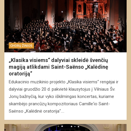
CHORŲ ŽINIOS
„Klasika visiems“ dalyviai skleidė švenčių
magiją atlikdami Saint-Saënso „Kalėdinę
oratoriją“
Edukacinio muzikinio projekto „Klasika visiems“ rengėjai ir
dalyviai gruodžio 20 d. pakvietė klausytojus į Vilniaus Šv.
Jonų bažnyčią, kur vyko iškilmingas koncertas, kuriame
skambėjo prancūzų kompozitoriaus Camille‘io Saint-
Saënso „Kalėdinė oratorija“.…