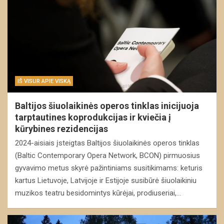
IŠ VISUR APIE VISKĄ
Baltijos šiuolaikinės operos tinklas inicijuoja
tarptautines koprodukcijas ir kviečia į
kūrybines rezidencijas
2024-aisiais įsteigtas Baltijos šiuolaikinės operos tinklas
(Baltic Contemporary Opera Network, BCON) pirmuosius
gyvavimo metus skyrė pažintiniams susitikimams: keturis
kartus Lietuvoje, Latvijoje ir Estijoje susibūrė šiuolaikiniu
muzikos teatru besidomintys kūrėjai, prodiuseriai,…