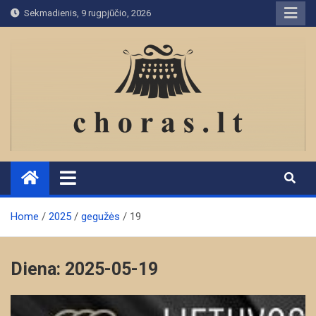
Skip
Sekmadienis, 9 rugpjūčio, 2026
to
content
Home
2025
gegužės
19
Diena:
2025-05-19