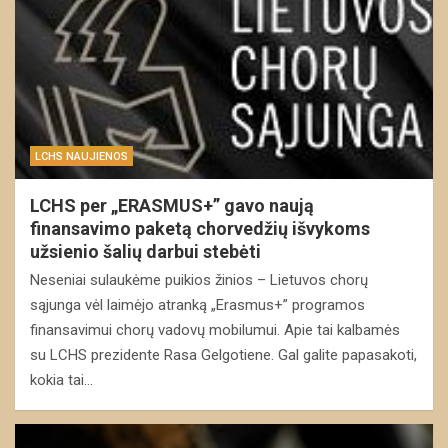
LCHS NAUJIENOS
LCHS per „ERASMUS+” gavo naują
finansavimo paketą chorvedžių išvykoms
užsienio šalių darbui stebėti
Neseniai sulaukėme puikios žinios – Lietuvos chorų
sąjunga vėl laimėjo atranką „Erasmus+” programos
finansavimui chorų vadovų mobilumui. Apie tai kalbamės
su LCHS prezidente Rasa Gelgotiene. Gal galite papasakoti,
kokia tai…