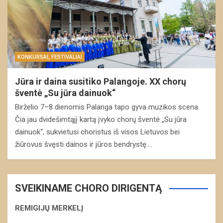
KONKURSAI, FESTIVALIAI
Jūra ir daina susitiko Palangoje. XX chorų
šventė „Su jūra dainuok“
Birželio 7–8 dienomis Palanga tapo gyva muzikos scena.
Čia jau dvidešimtąjį kartą įvyko chorų šventė „Su jūra
dainuok“, sukvietusi choristus iš visos Lietuvos bei
žiūrovus švęsti dainos ir jūros bendrystę.…
SVEIKINAME CHORO DIRIGENTĄ
REMIGIJŲ MERKELĮ