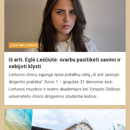
LCHS NAUJIENOS
Iš arti. Eglė Leščiūtė: svarbu pasitikėti savimi ir
nebijoti klysti
Lietuvos chorų sąjunga tęsia pokalbių ciklą „Iš arti: jaunojo
dirigento praktika“. Kovo 1 – gegužės 31 dienomis šeši
Lietuvos muzikos ir teatro akademijos bei Vytauto Didžiojo
universiteto choro dirigavimo studentai leidosi…