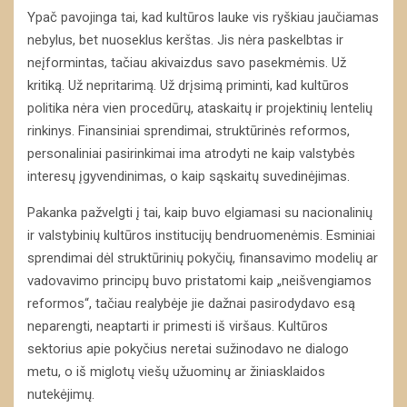
Ypač pavojinga tai, kad kultūros lauke vis ryškiau jaučiamas
nebylus, bet nuoseklus kerštas. Jis nėra paskelbtas ir
neįformintas, tačiau akivaizdus savo pasekmėmis. Už
kritiką. Už nepritarimą. Už drįsimą priminti, kad kultūros
politika nėra vien procedūrų, ataskaitų ir projektinių lentelių
rinkinys. Finansiniai sprendimai, struktūrinės reformos,
personaliniai pasirinkimai ima atrodyti ne kaip valstybės
interesų įgyvendinimas, o kaip sąskaitų suvedinėjimas.
Pakanka pažvelgti į tai, kaip buvo elgiamasi su nacionalinių
ir valstybinių kultūros institucijų bendruomenėmis. Esminiai
sprendimai dėl struktūrinių pokyčių, finansavimo modelių ar
vadovavimo principų buvo pristatomi kaip „neišvengiamos
reformos“, tačiau realybėje jie dažnai pasirodydavo esą
neparengti, neaptarti ir primesti iš viršaus. Kultūros
sektorius apie pokyčius neretai sužinodavo ne dialogo
metu, o iš miglotų viešų užuominų ar žiniasklaidos
nutekėjimų.