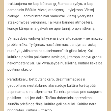
traktuojama ne kaip būtinas grįžtamasis ryšys, o kaip
asmeninis iššūkis. Vietoj atsakymų – tylėjimas. Vietoj
dialogo – administraciniai manevrai. Vietoj lyderystės –
atsakomybės vengimas. Tai kuria baimės atmosferą,
kurioje kūrėjai ima galvoti ne apie turinį, o apie išlikimą.
Vyriausybės vadovų laikysena šioje situacijoje – ne mažiau
problemiška. Tylėjimas, nusišalinimas, bandymas viską
nurašyti „vidiniams nesutarimams“ tik gilina krizę. Kai
kultūros politika paliekama savieigai, ji tampa lengvu grobiu
nekompetencijai. Kai Vyriausybė nusišalina, kultūra lieka be
politinio skėčio.
Paradoksalu, bet būtent karo, dezinformacijos ir
geopolitinio nestabilumo akivaizdoje kultūra turėtų būti
stiprinama, o ne silpninama. Tai nėra priedas prie saugumo
politikos – tai jos dalis. Tačiau dabartiniai sprendimai
siunčia priešingą žinią: kultūra gali palaukti. Kultūra nėra
prioritetas. Kultūra – trukdo.