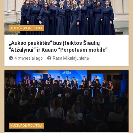
KULTŪROS POLITIKA
„Aukso paukštės“ bus įteiktos Šiaulių
“Atžalynui” ir Kauno “Perpetuum mobile”
4 mėnesiai ago
Rasa Mikalajūnienė
KULTŪROS POLITIKA