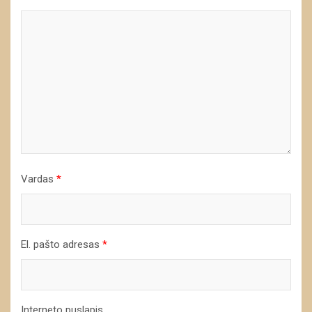
Vardas
*
El. pašto adresas
*
Interneto puslapis