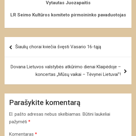
Vytautas Juozapaitis
LR Seimo Kultūros komiteto pirmoininko pavaduotojas
Navigacija
Šiaulių chorai kviečia švęsti Vasario 16-tąją
tarp
įrašų
Dovana Lietuvos valstybės atkūrimo dienai Klaipėdoje –
koncertas „Mūsų vaikai – Tėvynei Lietuvai”!
Parašykite komentarą
El. pašto adresas nebus skelbiamas.
Būtini laukeliai
pažymėti
*
Komentaras
*