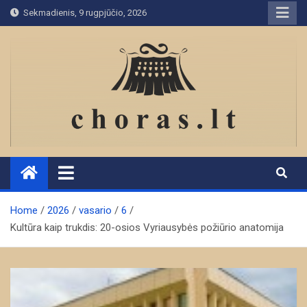
Skip
Sekmadienis, 9 rugpjūčio, 2026
to
content
Home
2026
vasario
6
Kultūra kaip trukdis: 20-osios Vyriausybės požiūrio anatomija