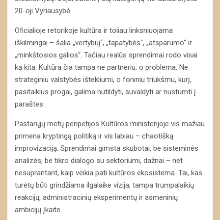
20-oji Vyriausybė.
Oficialioje retorikoje kultūra ir toliau linksniuojama
iškilmingai – šalia „vertybių“, „tapatybės“, „atsparumo“ ir
„minkštosios galios“. Tačiau realūs sprendimai rodo visai
ką kita. Kultūra čia tampa ne partneriu, o problema. Ne
strateginiu valstybės ištekliumi, o foniniu triukšmu, kurį,
pasitaikius progai, galima nutildyti, suvaldyti ar nustumti į
paraštes.
Pastarųjų metų peripetijos Kultūros ministerijoje vis mažiau
primena kryptingą politiką ir vis labiau – chaotišką
improvizaciją. Sprendimai gimsta skubotai, be sisteminės
analizės, be tikro dialogo su sektoriumi, dažnai – net
nesuprantant, kaip veikia pati kultūros ekosistema. Tai, kas
turėtų būti grindžiama ilgalaike vizija, tampa trumpalaikių
reakcijų, administracinių eksperimentų ir asmeninių
ambicijų įkaite.