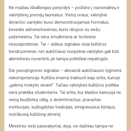
Ne mažiau iškalbingas pavyzdys – požiūris į nacionalinių ir
valstybinių premijų laureatus. Vietoj oraus, valstybei
derančio santykio buvo demonstruojamas formalus,
beveidis administravimas, kuris ribojosi su viešu
pažeminimu. Tai nėra smulkmena ar techninis
nesusipratimas. Tai – aiškus signalas visai kultūros
bendruomenei: net aukščiausi nuopelnai valstybei gali būti
akimirksniu nuvertinti, jei tampa politiškai nepatogūs.
Dar pavojingesnis signalas – akivaizdi aukščiausio lygmens
nekompetencija. Kultūra imama traktuoti kaip sritis, kurioje
„galima mokytis einant“. Tačiau valstybės kultūros politika
nėra praktika studentams. Tai sritis, kur klaidos kainuoja ne
vieną biudžetinį ciklą, o dešimtmečius: prarastas
institucijas, sužlugdytas tradicijas, emigravusius kūrėjus,
nutrūkusią kultūrinę atmintį.
Ministrės vieši pasisakymai, deja, vis dažniau tampa ne