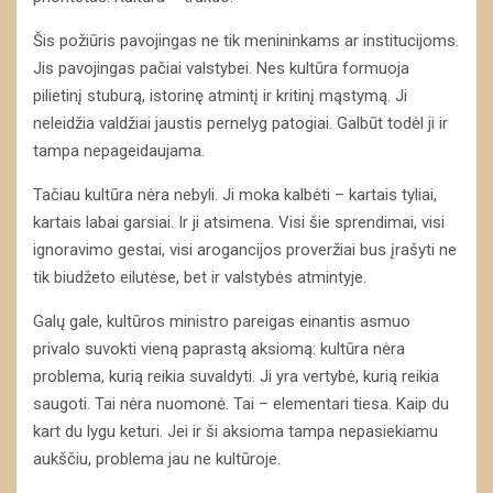
Šis požiūris pavojingas ne tik menininkams ar institucijoms.
Jis pavojingas pačiai valstybei. Nes kultūra formuoja
pilietinį stuburą, istorinę atmintį ir kritinį mąstymą. Ji
neleidžia valdžiai jaustis pernelyg patogiai. Galbūt todėl ji ir
tampa nepageidaujama.
Tačiau kultūra nėra nebyli. Ji moka kalbėti – kartais tyliai,
kartais labai garsiai. Ir ji atsimena. Visi šie sprendimai, visi
ignoravimo gestai, visi arogancijos proveržiai bus įrašyti ne
tik biudžeto eilutėse, bet ir valstybės atmintyje.
Galų gale, kultūros ministro pareigas einantis asmuo
privalo suvokti vieną paprastą aksiomą: kultūra nėra
problema, kurią reikia suvaldyti. Ji yra vertybė, kurią reikia
saugoti. Tai nėra nuomonė. Tai – elementari tiesa. Kaip du
kart du lygu keturi. Jei ir ši aksioma tampa nepasiekiamu
aukščiu, problema jau ne kultūroje.