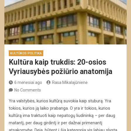
KULTŪROS POLITIKA
Kultūra kaip trukdis: 20-osios
Vyriausybės požiūrio anatomija
6 mėnesiai ago
Rasa Mikalajūnienė
No Comments
Yra valstybės, kurios kultūrą suvokia kaip stuburą. Yra
tokios, kurios ją laiko prabanga. O yra ir tokios, kurios
kultūrą ima traktuoti kaip nepatogų liudininką – per daug
matantį, per daug girdintį ir per dažnai primenantį
atsakomybę. Deja, būtent į šią kategoriją vis labiau slysta