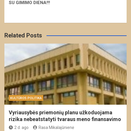
S
U GIMIMO DIENA!!!
Related Posts
KULTŪROS POLITIKA
Vyriausybės priemonių planu užkoduojama
rizika nebeatstatyti tvaraus meno finansavimo
2 d. ago
Rasa Mikalajūnienė