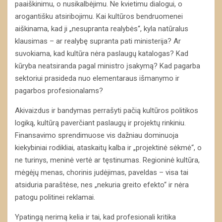
paaiškinimu, o nusikalbėjimu. Ne kvietimu dialogui, o
arogantišku atsiribojimu. Kai kultūros bendruomenei
aiškinama, kad ji „nesupranta realybės“, kyla natūralus
klausimas – ar realybę supranta pati ministerija? Ar
suvokiama, kad kultūra nėra paslaugų katalogas? Kad
kūryba neatsiranda pagal ministro įsakymą? Kad pagarba
sektoriui prasideda nuo elementaraus išmanymo ir
pagarbos profesionalams?
Akivaizdus ir bandymas perrašyti pačią kultūros politikos
logiką, kultūrą paverčiant paslaugų ir projektų rinkiniu.
Finansavimo sprendimuose vis dažniau dominuoja
kiekybiniai rodikliai, ataskaitų kalba ir „projektinė sėkmė“, o
ne turinys, meninė vertė ar tęstinumas. Regioninė kultūra,
mėgėjų menas, chorinis judėjimas, paveldas – visa tai
atsiduria paraštėse, nes „nekuria greito efekto“ ir nėra
patogu politinei reklamai.
Ypatingą nerimą kelia ir tai, kad profesionali kritika