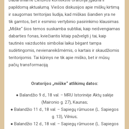
papildomą aktualumą. Viešos diskusijos apie miškų kirtimą
ir saugomas teritorijas liudija, kad miškas šiandien yra ne
tik gamtos, bet ir esminio vertybinio pasirinkimo klausimas.
„Miške“ šios temos suskamba subtiliai, kaip neišvengiamas
dabarties fonas, kviečiantis kitaip pažvelgti į tai, kaip
tautinės vaizduotės simboliai laikui bėgant tampa
sudėtingomis, nevienareikšmėmis, o kartais ir skaudžiomis
teritorijomis. Tai kūrinys ne tik apie miško, bet ir mūsų
pačių transformaciją.
Oratorijos „miške“ atlikimų datos:
● Balandžio 9 d., 18 val. – MRU Istorinėje Aktų salėje
(Maironio g. 27), Kaunas;
● Balandžio 11 d., 18 val. – Sapiegų rūmuose (L. Sapiegos
g. 13), Vilnius;
● Balandžio 12 d., 18 val. – Sapiegų rūmuose (L. Sapiegos