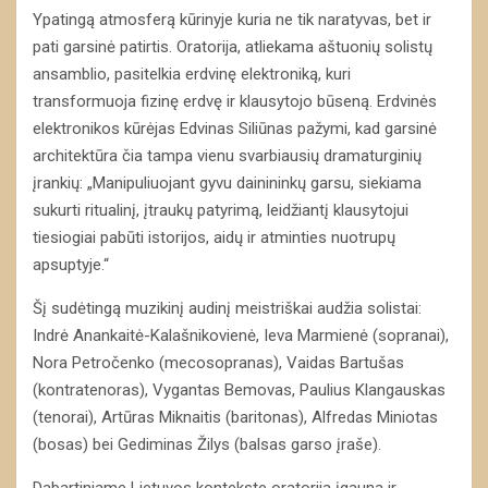
Ypatingą atmosferą kūrinyje kuria ne tik naratyvas, bet ir
pati garsinė patirtis. Oratorija, atliekama aštuonių solistų
ansamblio, pasitelkia erdvinę elektroniką, kuri
transformuoja fizinę erdvę ir klausytojo būseną. Erdvinės
elektronikos kūrėjas Edvinas Siliūnas pažymi, kad garsinė
architektūra čia tampa vienu svarbiausių dramaturginių
įrankių: „Manipuliuojant gyvu dainininkų garsu, siekiama
sukurti ritualinį, įtraukų patyrimą, leidžiantį klausytojui
tiesiogiai pabūti istorijos, aidų ir atminties nuotrupų
apsuptyje.“
Šį sudėtingą muzikinį audinį meistriškai audžia solistai:
Indrė Anankaitė-Kalašnikovienė, Ieva Marmienė (sopranai),
Nora Petročenko (mecosopranas), Vaidas Bartušas
(kontratenoras), Vygantas Bemovas, Paulius Klangauskas
(tenorai), Artūras Miknaitis (baritonas), Alfredas Miniotas
(bosas) bei Gediminas Žilys (balsas garso įraše).
Dabartiniame Lietuvos kontekste oratorija įgauna ir