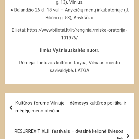
g. 13), Vilnius;
● Balandžio 26 d., 18 val. – Anykščių menų inkubatoriuje (J.
Biliūno g. 53), Anykščiai.
Bilietai: https://www.bilietai.lt/lit/renginiai/miske-oratorija-
101976/
Ilmės Vyšniauskaitės nuotr.
Rėmėjai: Lietuvos kultūros taryba, Vilniaus miesto
savivaldybė, LATGA
Navigacija
Kultūros forume Vilniuje – dėmesys kultūros politikai ir
tarp
mėgėjų meno ateičiai
įrašų
RESURREXIT XLIII festivalis – dvasinė kelionė šviesos
link