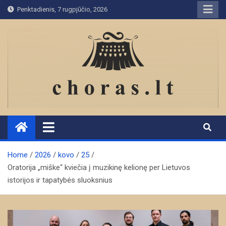
Skip
Penktadienis, 7 rugpjūčio, 2026
to
content
Home
2026
kovo
25
Oratorija „miške“ kviečia į muzikinę kelionę per Lietuvos
istorijos ir tapatybės sluoksnius