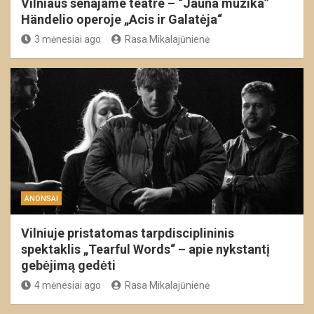
Vilniaus senajame teatre – “Jauna muzika”
Händelio operoje „Acis ir Galatėja“
3 mėnesiai ago
Rasa Mikalajūnienė
ANONSAI
Vilniuje pristatomas tarpdisciplininis
spektaklis „Tearful Words“ – apie nykstantį
gebėjimą gedėti
4 mėnesiai ago
Rasa Mikalajūnienė