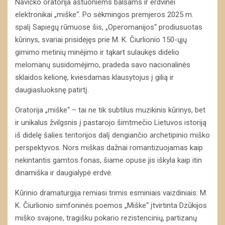
Navicko oratorija aštuoniems balsams ir erdvinei
elektronikai „miške“. Po sėkmingos premjeros 2025 m.
spalį Sapiegų rūmuose šis, „Operomanijos“ prodiusuotas
kūrinys, svariai prisidėjęs prie M. K. Čiurlionio 150-ųjų
gimimo metinių minėjimo ir tąkart sulaukęs didelio
melomanų susidomėjimo, pradeda savo nacionalinės
sklaidos kelionę, kviesdamas klausytojus į gilią ir
daugiasluoksnę patirtį.
Oratorija „miške“ – tai ne tik subtilus muzikinis kūrinys, bet
ir unikalus žvilgsnis į pastarojo šimtmečio Lietuvos istoriją
iš didelę šalies teritorijos dalį dengiančio archetipinio miško
perspektyvos. Nors miškas dažnai romantizuojamas kaip
nekintantis gamtos fonas, šiame opuse jis iškyla kaip itin
dinamiška ir daugialypė erdvė.
Kūrinio dramaturgija remiasi trimis esminiais vaizdiniais: M.
K. Čiurlionio simfoninės poemos „Miške“ įtvirtinta Dzūkijos
miško svajone, tragišku pokario rezistencinių, partizanų