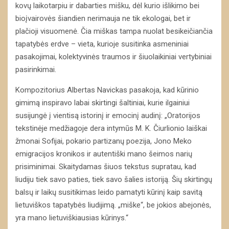
kovų laikotarpiu ir dabarties mišku, dėl kurio išlikimo bei
bioįvairovės šiandien nerimauja ne tik ekologai, bet ir
plačioji visuomenė. Čia miškas tampa nuolat besikeičiančia
tapatybės erdve – vieta, kurioje susitinka asmeniniai
pasakojimai, kolektyvinės traumos ir šiuolaikiniai vertybiniai
pasirinkimai.
Kompozitorius Albertas Navickas pasakoja, kad kūrinio
gimimą inspiravo labai skirtingi šaltiniai, kurie ilgainiui
susijungė į vientisą istorinį ir emocinį audinį: „Oratorijos
tekstinėje medžiagoje dera intymūs M. K. Čiurlionio laiškai
žmonai Sofijai, pokario partizanų poezija, Jono Meko
emigracijos kronikos ir autentiški mano šeimos narių
prisiminimai. Skaitydamas šiuos tekstus supratau, kad
liudiju tiek savo paties, tiek savo šalies istoriją. Šių skirtingų
balsų ir laikų susitikimas leido pamatyti kūrinį kaip savitą
lietuviškos tapatybės liudijimą. „miške“, be jokios abejonės,
yra mano lietuviškiausias kūrinys.“