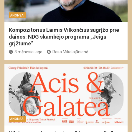
ANONSAI
Kompozitorius Laimis Vilkončius sugrįžo prie
dainos: NDG skambėjo programa „Jeigu
grįžtume“
3 mėnesiai ago
Rasa Mikalajūnienė
ANONSAI