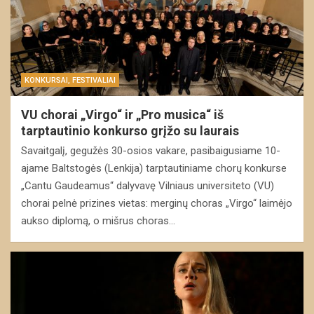
KONKURSAI, FESTIVALIAI
VU chorai „Virgo“ ir „Pro musica“ iš
tarptautinio konkurso grįžo su laurais
Savaitgalį, gegužės 30-osios vakare, pasibaigusiame 10-
ajame Baltstogės (Lenkija) tarptautiniame chorų konkurse
„Cantu Gaudeamus“ dalyvavę Vilniaus universiteto (VU)
chorai pelnė prizines vietas: merginų choras „Virgo“ laimėjo
aukso diplomą, o mišrus choras…