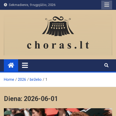
Skip
Sekmadienis, 9 rugpjūčio, 2026
to
content
Home
2026
birželio
1
Diena:
2026-06-01