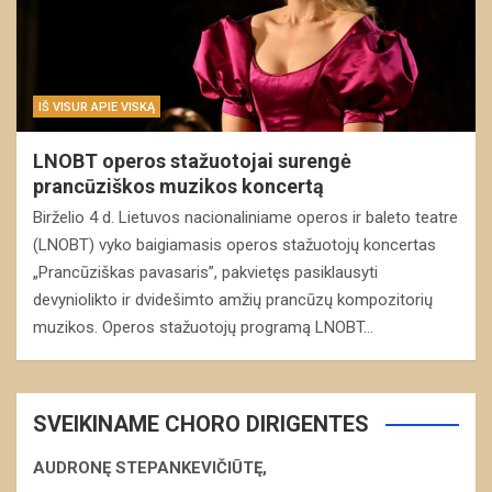
IŠ VISUR APIE VISKĄ
LNOBT operos stažuotojai surengė
prancūziškos muzikos koncertą
Birželio 4 d. Lietuvos nacionaliniame operos ir baleto teatre
(LNOBT) vyko baigiamasis operos stažuotojų koncertas
„Prancūziškas pavasaris”, pakvietęs pasiklausyti
devyniolikto ir dvidešimto amžių prancūzų kompozitorių
muzikos. Operos stažuotojų programą LNOBT…
SVEIKINAME CHORO DIRIGENTES
AUDRONĘ STEPANKEVIČIŪTĘ,