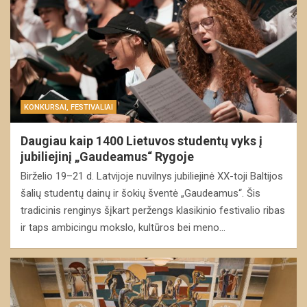
KONKURSAI, FESTIVALIAI
Daugiau kaip 1400 Lietuvos studentų vyks į
jubiliejinį „Gaudeamus“ Rygoje
Birželio 19–21 d. Latvijoje nuvilnys jubiliejinė XX-toji Baltijos
šalių studentų dainų ir šokių šventė „Gaudeamus“. Šis
tradicinis renginys šįkart peržengs klasikinio festivalio ribas
ir taps ambicingu mokslo, kultūros bei meno…