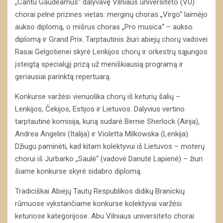
„Cantu Gaudeamus“ dalyvavę Vilniaus universiteto (VU)
chorai pelnė prizines vietas: merginų choras „Virgo“ laimėjo
aukso diplomą, o mišrus choras „Pro musica“ – aukso
diplomą ir Grand Prix. Tarptautinis žiuri abiejų chorų vadovei
Rasai Gelgotienei skyrė Lenkijos chorų ir orkestrų sąjungos
įsteigtą specialųjį prizą už meniškiausią programą ir
geriausiai parinktą repertuarą.
Konkurse varžėsi vienuolika chorų iš keturių šalių –
Lenkijos, Čekijos, Estijos ir Lietuvos. Dalyvius vertino
tarptautinė komisija, kurią sudarė Bernie Sherlock (Airija),
Andrea Angelini (Italija) ir Violetta Milkowska (Lenkija).
Džiugu paminėti, kad kitam kolektyvui iš Lietuvos – moterų
chorui iš Jurbarko „Saulė“ (vadovė Danutė Lapienė) – žiuri
šiame konkurse skyrė sidabro diplomą.
Tradiciškai Abiejų Tautų Respublikos didikų Branickių
rūmuose vykstančiame konkurse kolektyvai varžėsi
keturiose kategorijose. Abu Vilniaus universiteto chorai