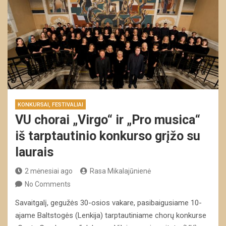
KONKURSAI, FESTIVALIAI
VU chorai „Virgo“ ir „Pro musica“
iš tarptautinio konkurso grįžo su
laurais
2 mėnesiai ago
Rasa Mikalajūnienė
No Comments
Savaitgalį, gegužės 30-osios vakare, pasibaigusiame 10-
ajame Baltstogės (Lenkija) tarptautiniame chorų konkurse