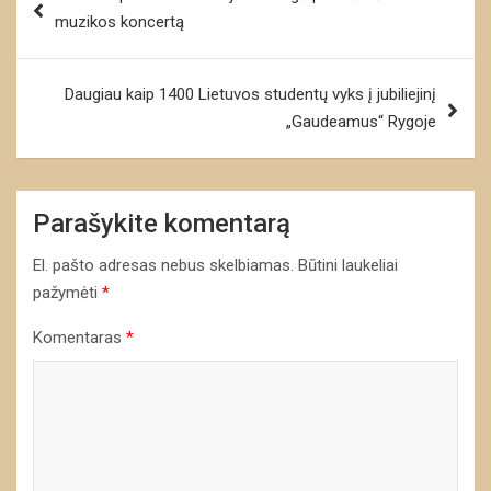
tarp
muzikos koncertą
įrašų
Daugiau kaip 1400 Lietuvos studentų vyks į jubiliejinį
„Gaudeamus“ Rygoje
Parašykite komentarą
El. pašto adresas nebus skelbiamas.
Būtini laukeliai
pažymėti
*
Komentaras
*