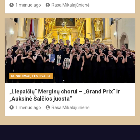
1 mėnuo ago
Rasa Mikalajūnienė
KONKURSAI, FESTIVALIAI
„Liepaičių“ Merginų chorui – „Grand Prix“ ir
„Auksinė Šalčios juosta“
1 mėnuo ago
Rasa Mikalajūnienė