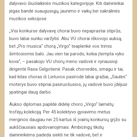
dalyvavo šiuolaikinės muzikos kategorijoje. Kiti dainininkai
jėgas bandė suaugusiųjų, jaunimo ir vaikų bei sakralinės
muzikos sekcijose.
„Visi konkurse dalyvavę chorai buvo nepaprastai stiprūs,
buvo labai sunku varžytis. Abu VU chorai iškovojo auksą,
bet „Pro musica“ chorą „Virgo“ teaplenkė vos trimis
šimtosiomis balo. Jau vien tai parodo, kokia įtempta vyko
kova“, – pasakojo VU chorų meno vadovė ir vyriausioji
dirigentė Rasa Gelgotienė. Pasak chorvedės, smagu ir tai,
kad kitas choras iš Lietuvos pasirodė labai gražiai, „Saulės“
moterys buvo stipriai pasiruošusios, jų vadovė buvo įdėjusi
ypatingai daug darbo.
Aukso diplomas papildė didelę choro „Virgo“ laimėtų
trofėjų kolekciją. Per 45 kolektyvo gyvavimo metus
merginos daugiau nei 25 kartus iš įvairių konkursų grįžo su
aukščiausiais apdovanojimais. Ambicingų tikslų
dainininkėms padeda siekti ne tik vadovė, bet ir