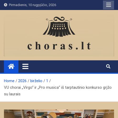
Skip
Pirmadienis, 10 rugpjūčio, 2026
to
content
Home
2026
birželio
1
VU chorai „Virgo“ ir „Pro musica“ iš tarptautinio konkurso grįžo
su laurais