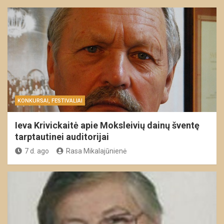
KONKURSAI, FESTIVALIAI
Ieva Krivickaitė apie Moksleivių dainų šventę
tarptautinei auditorijai
7 d. ago
Rasa Mikalajūnienė