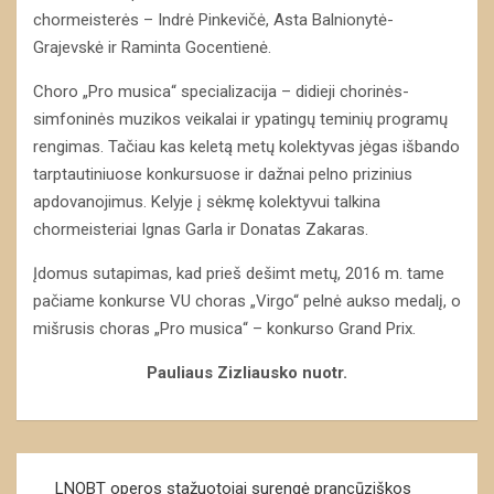
chormeisterės – Indrė Pinkevičė, Asta Balnionytė-
Grajevskė ir Raminta Gocentienė.
Choro „Pro musica“ specializacija – didieji chorinės-
simfoninės muzikos veikalai ir ypatingų teminių programų
rengimas. Tačiau kas keletą metų kolektyvas jėgas išbando
tarptautiniuose konkursuose ir dažnai pelno prizinius
apdovanojimus. Kelyje į sėkmę kolektyvui talkina
chormeisteriai Ignas Garla ir Donatas Zakaras.
Įdomus sutapimas, kad prieš dešimt metų, 2016 m. tame
pačiame konkurse VU choras „Virgo“ pelnė aukso medalį, o
mišrusis choras „Pro musica“ – konkurso Grand Prix.
Pauliaus Zizliausko nuotr.
Navigacija
LNOBT operos stažuotojai surengė prancūziškos