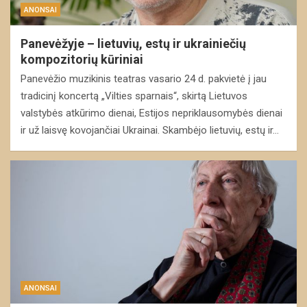
ANONSAI
Panevėžyje – lietuvių, estų ir ukrainiečių
kompozitorių kūriniai
Panevėžio muzikinis teatras vasario 24 d. pakvietė į jau
tradicinį koncertą „Vilties sparnais“, skirtą Lietuvos
valstybės atkūrimo dienai, Estijos nepriklausomybės dienai
ir už laisvę kovojančiai Ukrainai. Skambėjo lietuvių, estų ir…
ANONSAI