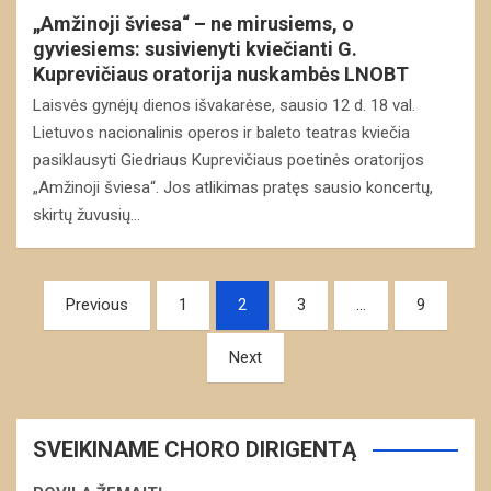
„Amžinoji šviesa“ – ne mirusiems, o
gyviesiems: susivienyti kviečianti G.
Kuprevičiaus oratorija nuskambės LNOBT
Laisvės gynėjų dienos išvakarėse, sausio 12 d. 18 val.
Lietuvos nacionalinis operos ir baleto teatras kviečia
pasiklausyti Giedriaus Kuprevičiaus poetinės oratorijos
„Amžinoji šviesa“. Jos atlikimas pratęs sausio koncertų,
skirtų žuvusių…
Navigacija
Previous
1
2
3
…
9
tarp
Next
įrašų
SVEIKINAME CHORO DIRIGENTĄ