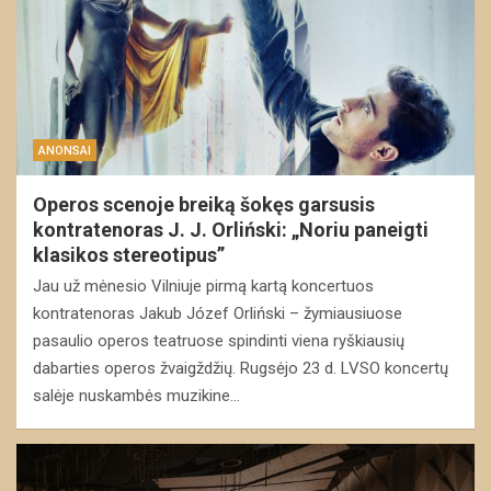
ANONSAI
Operos scenoje breiką šokęs garsusis
kontratenoras J. J. Orliński: „Noriu paneigti
klasikos stereotipus”
Jau už mėnesio Vilniuje pirmą kartą koncertuos
kontratenoras Jakub Józef Orliński – žymiausiuose
pasaulio operos teatruose spindinti viena ryškiausių
dabarties operos žvaigždžių. Rugsėjo 23 d. LVSO koncertų
salėje nuskambės muzikine…