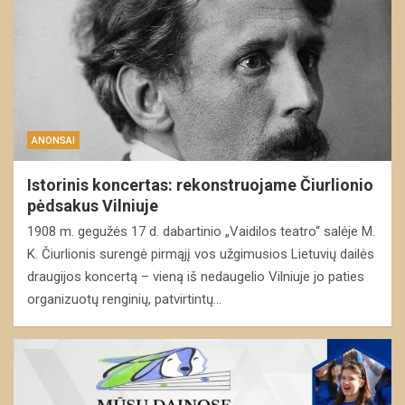
ANONSAI
Istorinis koncertas: rekonstruojame Čiurlionio
pėdsakus Vilniuje
1908 m. gegužės 17 d. dabartinio „Vaidilos teatro“ salėje M.
K. Čiurlionis surengė pirmąjį vos užgimusios Lietuvių dailės
draugijos koncertą – vieną iš nedaugelio Vilniuje jo paties
organizuotų renginių, patvirtintų…