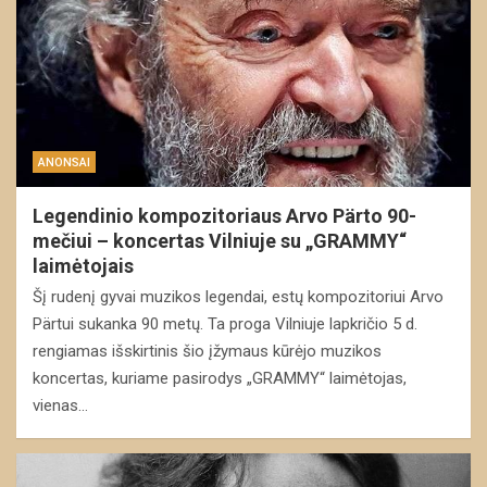
ANONSAI
Legendinio kompozitoriaus Arvo Pärto 90-
mečiui – koncertas Vilniuje su „GRAMMY“
laimėtojais
Šį rudenį gyvai muzikos legendai, estų kompozitoriui Arvo
Pärtui sukanka 90 metų. Ta proga Vilniuje lapkričio 5 d.
rengiamas išskirtinis šio įžymaus kūrėjo muzikos
koncertas, kuriame pasirodys „GRAMMY“ laimėtojas,
vienas…