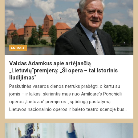
ANONSAI
Valdas Adamkus apie artėjančią
„Lietuvių“premjerą: „Ši opera – tai istorinis
liudijimas“
Paskutinės vasaros dienos netruks prabėgti, o kartu su
jomis – ir laikas, skiriantis mus nuo Amilcare‘s Ponchielli
operos „Lietuviai“ premjeros. Įspūdingą pastatymą
Lietuvos nacionalinio operos ir baleto teatro scenoje bus…