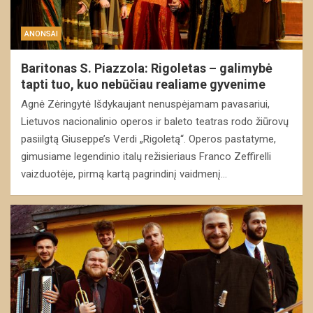
ANONSAI
Baritonas S. Piazzola: Rigoletas – galimybė
tapti tuo, kuo nebūčiau realiame gyvenime
Agnė Zėringytė Išdykaujant nenuspėjamam pavasariui,
Lietuvos nacionalinio operos ir baleto teatras rodo žiūrovų
pasiilgtą Giuseppe’s Verdi „Rigoletą“. Operos pastatyme,
gimusiame legendinio italų režisieriaus Franco Zeffirelli
vaizduotėje, pirmą kartą pagrindinį vaidmenį…