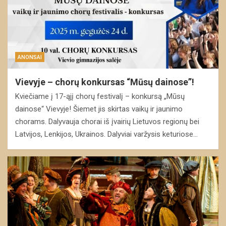
ANONSAI
Vievyje – chorų konkursas “Mūsų dainose”!
Kviečiame į 17-ąjį chorų festivalį – konkursą „Mūsų
dainose“ Vievyje! Šiemet jis skirtas vaikų ir jaunimo
chorams. Dalyvauja chorai iš įvairių Lietuvos regionų bei
Latvijos, Lenkijos, Ukrainos. Dalyviai varžysis keturiose…