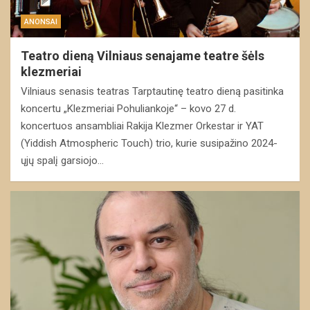
ANONSAI
Teatro dieną Vilniaus senajame teatre šėls
klezmeriai
Vilniaus senasis teatras Tarptautinę teatro dieną pasitinka
koncertu „Klezmeriai Pohuliankoje“ – kovo 27 d.
koncertuos ansambliai Rakija Klezmer Orkestar ir YAT
(Yiddish Atmospheric Touch) trio, kurie susipažino 2024-
ųjų spalį garsiojo…