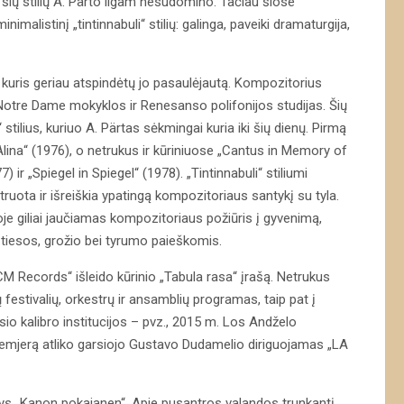
š šių stilių A. Pärto ilgam nesudomino. Tačiau šiose
nimalistinį „tintinnabuli“ stilių: galinga, paveiki dramaturgija,
o, kuris geriau atspindėtų jo pasaulėjautą. Kompozitorius
, Notre Dame mokyklos ir Renesanso polifonijos studijas. Šių
 stilius, kuriuo A. Pärtas sėkmingai kuria iki šių dienų. Pirmą
 Alina“ (1976), o netrukus ir kūriniuose „Cantus in Memory of
 ir „Spiegel in Spiegel“ (1978). „Tintinnabuli“ stiliumi
ota ir išreiškia ypatingą kompozitoriaus santykį su tyla.
ikoje giliai jaučiamas kompozitoriaus požiūris į gyvenimą,
r tiesos, grožio bei tyrumo paieškomis.
CM Records“ išleido kūrinio „Tabula rasa“ įrašą. Netrukus
festivalių, orkestrų ir ansamblių programas, taip pat į
ausio kalibro institucijos – pvz., 2015 m. Los Andželo
remjerą atliko garsiojo Gustavo Dudamelio diriguojamas „LA
s „Kanon pokajanen“. Apie pusantros valandos trunkantį