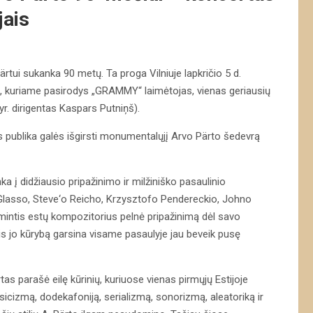
jais
rtui sukanka 90 metų. Ta proga Vilniuje lapkričio 5 d.
s, kuriame pasirodys „GRAMMY“ laimėtojas, vienas geriausių
r. dirigentas Kaspars Putniņš).
 publika galės išgirsti monumentalųjį Arvo Pärto šedevrą
 į didžiausio pripažinimo ir milžiniško pasaulinio
o Glasso, Steve‘o Reicho, Krzysztofo Pendereckio, Johno
mintis estų kompozitorius pelnė pripažinimą dėl savo
 kuris jo kūrybą garsina visame pasaulyje jau beveik pusę
tas parašė eilę kūrinių, kuriuose vienas pirmųjų Estijoje
cizmą, dodekafoniją, serializmą, sonorizmą, aleatoriką ir