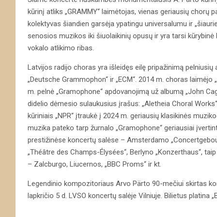
kūrinį atliks „GRAMMY“ laimėtojas, vienas geriausių chorų pa
kolektyvas šiandien garsėja ypatingu universalumu ir „šiaur
senosios muzikos iki šiuolaikinių opusų ir yra tarsi kūrybinė 
vokalo atlikimo ribas.
Latvijos radijo choras yra išleidęs eilę pripažinimą pelniusi
„Deutsche Grammophon“ ir „ECM“. 2014 m. choras laimėjo „
m. pelnė „Gramophone“ apdovanojimą už albumą „John Cage: 
didelio dėmesio sulaukusius įrašus: „Aletheia Choral Works“
kūriniais „NPR“ įtraukė į 2024 m. geriausių klasikinės muzik
muzika pateko tarp žurnalo „Gramophone“ geriausiai įverti
prestižinėse koncertų salėse – Amsterdamo „Concertgebouw“
„Théâtre des Champs-Élysées“, Berlyno „Konzerthaus“, taip 
– Zalcburgo, Liucernos, „BBC Proms“ ir kt.
Legendinio kompozitoriaus Arvo Pärto 90-mečiui skirtas ko
lapkričio 5 d. LVSO koncertų salėje Vilniuje. Bilietus platina „Bil