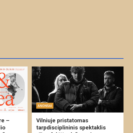
ANONSAI
re –
Vilniuje pristatomas
io
tarpdisciplininis spektaklis