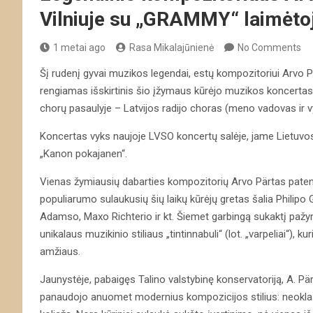
Vilniuje su „GRAMMY“ laimėto
1 metai ago
Rasa Mikalajūnienė
No Comments
Šį rudenį gyvai muzikos legendai, estų kompozitoriui Arvo Pä
rengiamas išskirtinis šio įžymaus kūrėjo muzikos koncerta
chorų pasaulyje – Latvijos radijo choras (meno vadovas ir vy
Koncertas vyks naujoje LVSO koncertų salėje, jame Lietuvos
„Kanon pokajanen“.
Vienas žymiausių dabarties kompozitorių Arvo Pärtas patenka
populiarumo sulaukusių šių laikų kūrėjų gretas šalia Philip
Adamso, Maxo Richterio ir kt. Šiemet garbingą sukaktį pažy
unikalaus muzikinio stiliaus „tintinnabuli“ (lot. „varpeliai“),
amžiaus.
Jaunystėje, pabaigęs Talino valstybinę konservatoriją, A. Pär
panaudojo anuomet modernius kompozicijos stilius: neoklasi