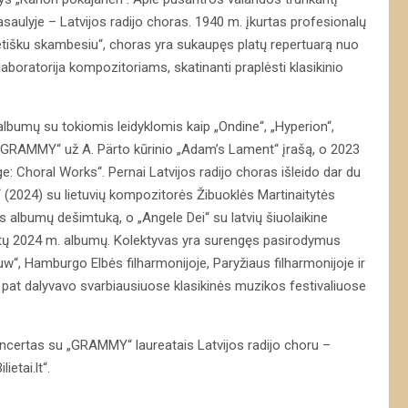
saulyje – Latvijos radijo choras. 1940 m. įkurtas profesionalų
ietišku skambesiu“, choras yra sukaupęs platų repertuarą nuo
laboratorija kompozitoriams, skatinanti praplėsti klasikinio
ų albumų su tokiomis leidyklomis kaip „Ondine“, „Hyperion“,
GRAMMY“ už A. Pärto kūrinio „Adam’s Lament“ įrašą, o 2023
Choral Works“. Pernai Latvijos radijo choras išleido dar du
 (2024) su lietuvių kompozitorės Žibuoklės Martinaitytės
os albumų dešimtuką, o „Angele Dei“ su latvių šiuolaikine
ntų 2024 m. albumų. Kolektyvas yra surengęs pasirodymus
, Hamburgo Elbės filharmonijoje, Paryžiaus filharmonijoje ir
pat dalyvavo svarbiausiuose klasikinės muzikos festivaliuose
ncertas su „GRAMMY“ laureatais Latvijos radijo choru –
ietai.lt“.