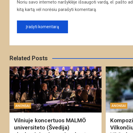
Noriu savo interneto naršyklėje išsaugoti vardą, el. pašto adre
kitą kartą vėl norėsiu parašyti komentarą.
Related Posts
ANONSAI
ANONSAI
Vilniuje koncertuos MALMÖ
Kompozit
universiteto (Švedija)
Vilkonči