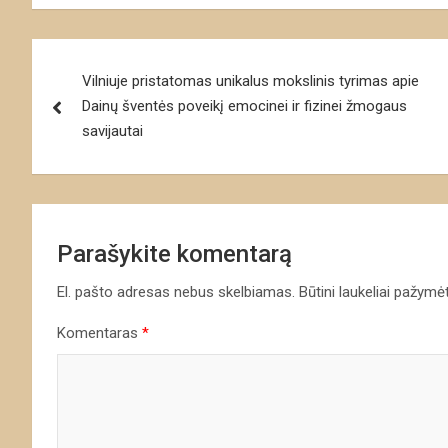
Navigacija
Vilniuje pristatomas unikalus mokslinis tyrimas apie
tarp
Dainų šventės poveikį emocinei ir fizinei žmogaus
įrašų
savijautai
Parašykite komentarą
El. pašto adresas nebus skelbiamas.
Būtini laukeliai pažymė
Komentaras
*