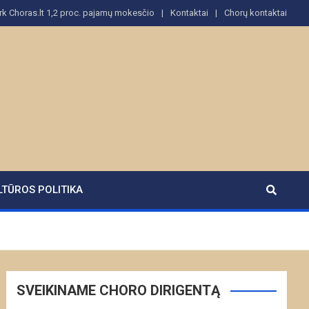
rk Choras.lt 1,2 proc. pajamų mokesčio
Kontaktai
Chorų kontaktai
LTŪROS POLITIKA
SVEIKINAME CHORO DIRIGENTĄ