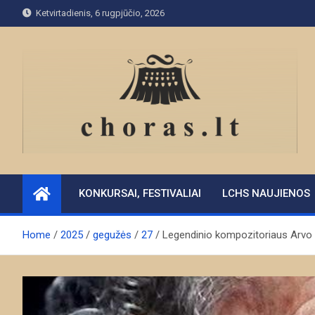
Skip
Ketvirtadienis, 6 rugpjūčio, 2026
to
content
KONKURSAI, FESTIVALIAI
LCHS NAUJIENOS
Home
2025
gegužės
27
Legendinio kompozitoriaus Arvo 