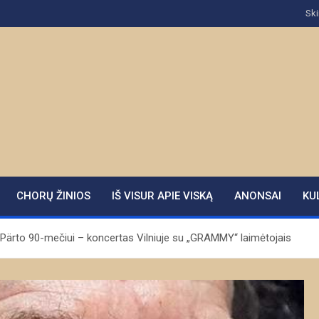
Ski
CHORŲ ŽINIOS
IŠ VISUR APIE VISKĄ
ANONSAI
KU
Pärto 90-mečiui – koncertas Vilniuje su „GRAMMY“ laimėtojais