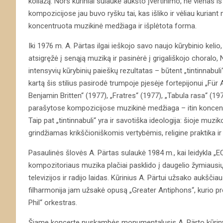
koliažą. Nors kūriniai sulaukė aukšto įvertinimo, nė vienas i
kompozicijose jau buvo ryšku tai, kas išliko ir vėliau kuriant mi
koncentruota muzikinė medžiaga ir išplėtota forma.
Iki 1976 m. A. Pärtas ilgai ieškojo savo naujo kūrybinio keli
atsigręžė į senąją muziką ir pasinėrė į grigališkojo choralo
intensyvių kūrybinių paieškų rezultatas – būtent „tintinnabuli“
kartą šis stilius pasirodė trumpoje pjesėje fortepijonui „Für
Benjamin Britten“ (1977), „Fratres“ (1977), „Tabula rasa“ (1977)
parašytose kompozicijose muzikinė medžiaga – itin koncentru
Taip pat „tintinnabuli“ yra ir savotiška ideologija: šioje muz
grindžiamas krikščioniškomis vertybėmis, religine praktika i
Pasaulinės šlovės A. Pärtas sulaukė 1984 m., kai leidykla „E
kompozitoriaus muzika plačiai pasklido į daugelio žymiausių 
televizijos ir radijo laidas. Kūrinius A. Pärtui užsako aukšči
filharmonija jam užsakė opusą „Greater Antiphons“, kurio p
Phil“ orkestras.
Šiame koncerte nuskambės monumentalusis A. Pärto kūriny