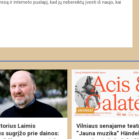
są ir interneto puslapį, kad jų nebereiktų įvesti iš naujo, kai
ANONSAI
orius Laimis
Vilniaus senajame teat
us sugrįžo prie dainos:
“Jauna muzika” Händel