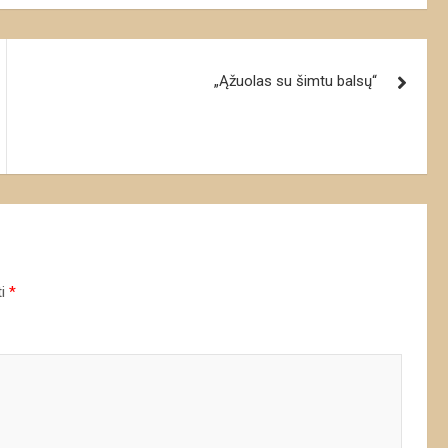
„Ąžuolas su šimtu balsų“
ti
*