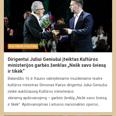
KULTŪROS POLITIKA
Dirigentui Juliui Geniušui įteiktas Kultūros
ministerijos garbės ženklas „Nešk savo šviesą
ir tikėk“
Balandžio 16 d. Kauno valstybiniame muzikiniame teatre
kultūros ministras Simonas Kairys dirigentui Juliui Geniušui
įteikė aukščiausią Kultūros ministerijos
skiriamą apdovanojimą – garbės ženklą „Nešk savo šviesą
ir tikėk“. Apdovanojimas Lietuvos nacionalinio operos…