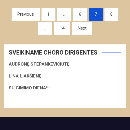
Navigacija
Previous
1
…
6
7
8
tarp
…
14
Next
įrašų
SVEIKINAME CHORO DIRIGENTES
AUDRONĘ STEPANKEVIČIŪTĘ,
LINĄ LIAKŠIENĘ
S
U GIMIMO DIENA!!!