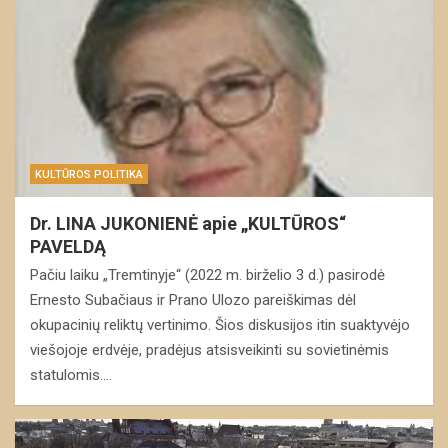
KULTŪROS POLITIKA
Dr. LINA JUKONIENĖ apie „KULTŪROS“
PAVELDĄ
Pačiu laiku „Tremtinyje“ (2022 m. birželio 3 d.) pasirodė
Ernesto Subačiaus ir Prano Ulozo pareiškimas dėl
okupacinių reliktų vertinimo. Šios diskusijos itin suaktyvėjo
viešojoje erdvėje, pradėjus atsisveikinti su sovietinėmis
statulomis.…