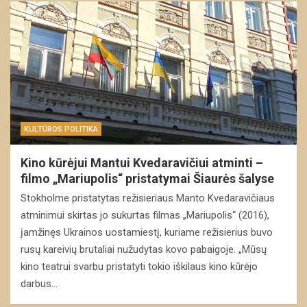
KULTŪROS POLITIKA
Kino kūrėjui Mantui Kvedaravičiui atminti –
filmo „Mariupolis“ pristatymai Šiaurės šalyse
Stokholme pristatytas režisieriaus Manto Kvedaravičiaus
atminimui skirtas jo sukurtas filmas „Mariupolis“ (2016),
įamžinęs Ukrainos uostamiestį, kuriame režisierius buvo
rusų kareivių brutaliai nužudytas kovo pabaigoje. „Mūsų
kino teatrui svarbu pristatyti tokio iškilaus kino kūrėjo
darbus…