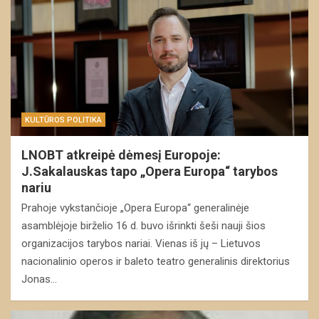
KULTŪROS POLITIKA
LNOBT atkreipė dėmesį Europoje:
J.Sakalauskas tapo „Opera Europa“ tarybos
nariu
Prahoje vykstančioje „Opera Europa“ generalinėje
asamblėjoje birželio 16 d. buvo išrinkti šeši nauji šios
organizacijos tarybos nariai. Vienas iš jų – Lietuvos
nacionalinio operos ir baleto teatro generalinis direktorius
Jonas…