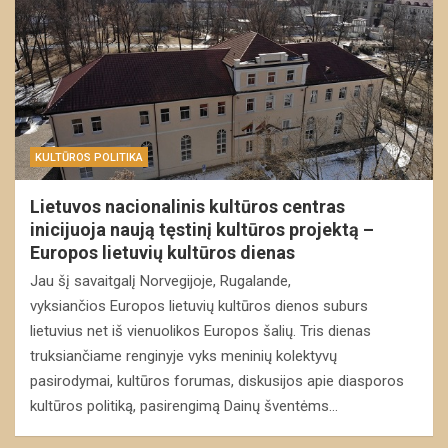
KULTŪROS POLITIKA
Lietuvos nacionalinis kultūros centras
inicijuoja naują tęstinį kultūros projektą –
Europos lietuvių kultūros dienas
Jau šį savaitgalį Norvegijoje, Rugalande,
vyksiančios Europos lietuvių kultūros dienos suburs
lietuvius net iš vienuolikos Europos šalių. Tris dienas
truksiančiame renginyje vyks meninių kolektyvų
pasirodymai, kultūros forumas, diskusijos apie diasporos
kultūros politiką, pasirengimą Dainų šventėms…