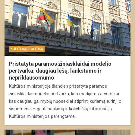
KULTŪROS POLITIKA
Pristatyta paramos žiniasklaidai modelio
pertvarka: daugiau lėšų, lankstumo ir
nepriklausomumo
Kultūros ministerijoje šiandien pristatyta paramos
žiniasklaidai modelio pertvarka, kuri medijoms atvers kur
kas daugiau galimybių nuosekliai stiprinti kuriamą turinį, o
visuomenei – gauti patikimą ir kokybišką informaciją.
Kultūros ministerijos parengtame…