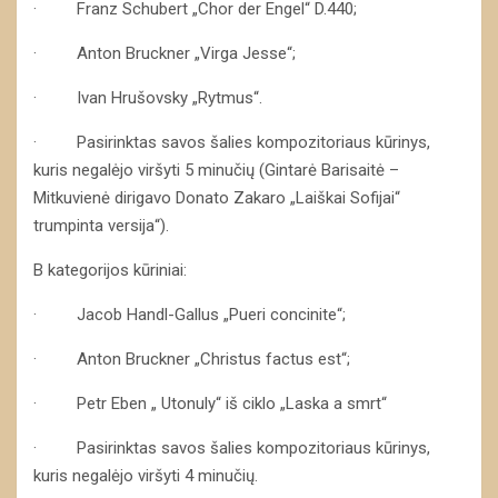
· Franz Schubert „Chor der Engel“ D.440;
· Anton Bruckner „Virga Jesse“;
· Ivan Hrušovsky „Rytmus“.
· Pasirinktas savos šalies kompozitoriaus kūrinys,
kuris negalėjo viršyti 5 minučių (Gintarė Barisaitė –
Mitkuvienė dirigavo Donato Zakaro „Laiškai Sofijai“
trumpinta versija“).
B kategorijos kūriniai:
· Jacob Handl-Gallus „Pueri concinite“;
· Anton Bruckner „Christus factus est“;
· Petr Eben „ Utonuly“ iš ciklo „Laska a smrt“
· Pasirinktas savos šalies kompozitoriaus kūrinys,
kuris negalėjo viršyti 4 minučių.