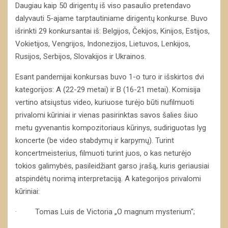
Daugiau kaip 50 dirigentų iš viso pasaulio pretendavo
dalyvauti 5-ajame tarptautiniame dirigentų konkurse. Buvo
išrinkti 29 konkursantai iš: Belgijos, Čekijos, Kinijos, Estijos,
Vokietijos, Vengrijos, Indonezijos, Lietuvos, Lenkijos,
Rusijos, Serbijos, Slovakijos ir Ukrainos.
Esant pandemijai konkursas buvo 1-o turo ir išskirtos dvi
kategorijos: A (22-29 metai) ir B (16-21 metai). Komisija
vertino atsiųstus video, kuriuose turėjo būti nufilmuoti
privalomi kūriniai ir vienas pasirinktas savos šalies šiuo
metu gyvenantis kompozitoriaus kūrinys, sudiriguotas lyg
koncerte (be video stabdymų ir karpymų). Turint
koncertmeisterius, filmuoti turint juos, o kas neturėjo
tokios galimybės, pasileidžiant garso įrašą, kuris geriausiai
atspindėtų norimą interpretaciją. A kategorijos privalomi
kūriniai:
· Tomas Luis de Victoria „O magnum mysterium“;