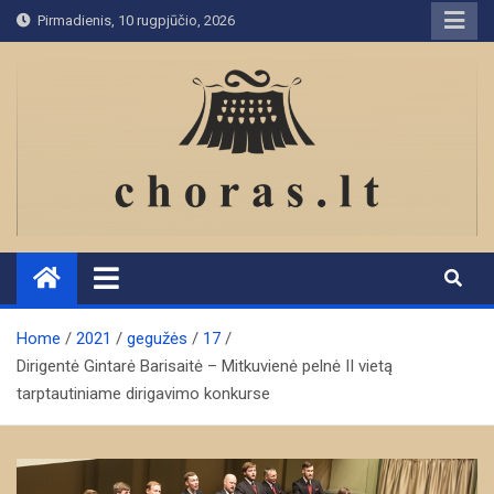
Skip
Pirmadienis, 10 rugpjūčio, 2026
to
content
Home
2021
gegužės
17
Dirigentė Gintarė Barisaitė – Mitkuvienė pelnė II vietą
tarptautiniame dirigavimo konkurse