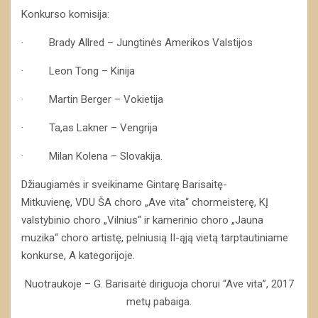
Konkurso komisija:
· Brady Allred – Jungtinės Amerikos Valstijos
· Leon Tong – Kinija
· Martin Berger – Vokietija
· Ta,as Lakner – Vengrija
· Milan Kolena – Slovakija.
Džiaugiamės ir sveikiname Gintarę Barisaitę-
Mitkuvienę, VDU ŠA choro „Ave vita“ chormeisterę, KĮ
valstybinio choro „Vilnius“ ir kamerinio choro „Jauna
muzika“ choro artistę, pelniusią II-ąją vietą tarptautiniame
konkurse, A kategorijoje.
Nuotraukoje – G. Barisaitė diriguoja chorui “Ave vita”, 2017
metų pabaiga.