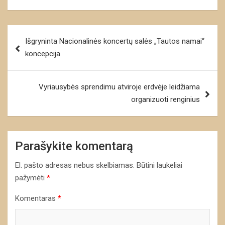
Navigacija
Išgryninta Nacionalinės koncertų salės „Tautos namai“
tarp
koncepcija
įrašų
Vyriausybės sprendimu atviroje erdvėje leidžiama
organizuoti renginius
Parašykite komentarą
El. pašto adresas nebus skelbiamas.
Būtini laukeliai
pažymėti
*
Komentaras
*