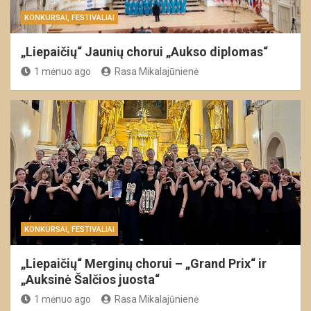
KONKURSAI, FESTIVALIAI
„Liepaičių“ Jaunių chorui „Aukso diplomas“
1 mėnuo ago
Rasa Mikalajūnienė
KONKURSAI, FESTIVALIAI
„Liepaičių“ Merginų chorui – „Grand Prix“ ir
„Auksinė Šalčios juosta“
1 mėnuo ago
Rasa Mikalajūnienė