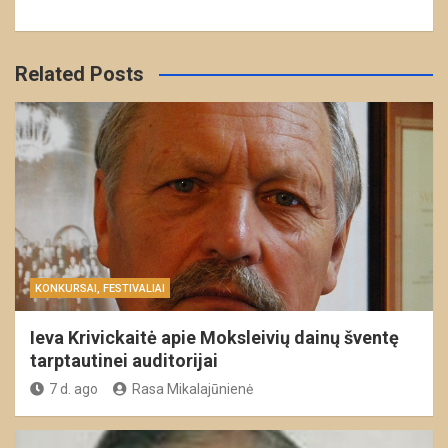
Related Posts
KONKURSAI, FESTIVALIAI
Ieva Krivickaitė apie Moksleivių dainų šventę
tarptautinei auditorijai
7 d. ago
Rasa Mikalajūnienė