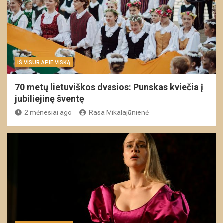
IŠ VISUR APIE VISKĄ
70 metų lietuviškos dvasios: Punskas kviečia į
jubiliejinę šventę
2 mėnesiai ago
Rasa Mikalajūnienė