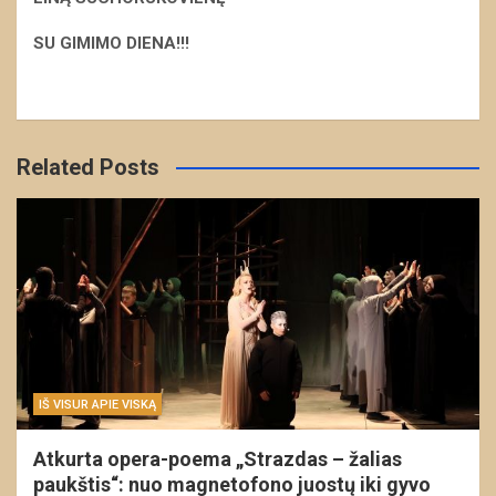
S
U GIMIMO DIENA!!!
Related Posts
IŠ VISUR APIE VISKĄ
Atkurta opera-poema „Strazdas – žalias
paukštis“: nuo magnetofono juostų iki gyvo