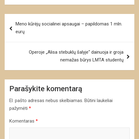
Navigacija
Meno kūrėjų socialinei apsaugai – papildomas 1 mln.
tarp
eurų
įrašų
Operoje „Alisa stebuklų šalyje“ dainuoja ir groja
nemažas būrys LMTA studentų
Parašykite komentarą
El. pašto adresas nebus skelbiamas.
Būtini laukeliai
pažymėti
*
Komentaras
*