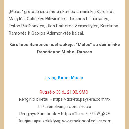
„Melos“ gretose šiuo metu skamba dainininkių Karolinos
Macytės, Gabrielės Bilevičiūtės, Justinos Leinartaitės,
Evitos Rudžionytės, Ūlos Barboros Zemeckytės, Karolinos
Ramonės ir Gabijos Adamonytės balsai.
Karolinos Ramonės nuotraukoje: “Melos” su dainininke
Donatienne Michel-Dansac
Living Room Music
Rugsėjo 30 d., 21:00, ŠMC
Renginio bilietai – https://tickets.paysera.com/lt-
LT/event/living-room-music
Renginys Facebook – https://fb.me/e/2IisSgX2E
Daugiau apie kolektyvą: www.meloscollective.com