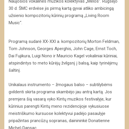
Naujosios vokalinės muzikos kolektyvas „Melos“. Rugsėjo
30 d. ŠMC erdvėse jis pirmą kartą gyvai atliko ambicingą
užsienio kompozitorių kūrinių programą „Living Room
Music“.
Programą sudarė XX-XXI a. kompozitorių Morton Feldman,
Tom Johnson, Georges Aperghis, John Cage, Ernst Toch,
Dai Fujikura, Luigi Nono ir Mauricio Kagel vokaliniai kūriniai,
atspindintys to meto kūrėjų žvilgsnį į balsą, kaip tyrinėjimų
šaltinį.
Unikalaus instrumento – žmogaus balso – subtilybėms
gvildenti skirta programa skambėjo jau antrą kartą. Jos
premjera šią vasarą vyko Kintų muzikos festivalyje, kur
kūrinius parengti Kintų meno rezidencijoje vykusiuose
meistriškumo kursuose kolektyvui padėjo pasaulyje
pripažintas prancūzų sopranas, dainininkė Donatienne
Michel-Dansac.