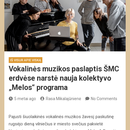
IŠ VISUR APIE VISKĄ
Vokalinės muzikos paslaptis ŠMC
erdvėse narstė nauja kolektyvo
„Melos“ programa
5 metai ago
Rasa Mikalajūnienė
No Comments
Pajusti šiuolaikinės vokalinės muzikos žavesį paskutinę
rugsėjo dieną vilniečius ir miesto svečius pakvietė