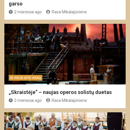
garso
2 mėnesiai ago
Rasa Mikalajūnienė
IŠ VISUR APIE VISKĄ
„Skraistėje“ – naujas operos solistų duetas
2 mėnesiai ago
Rasa Mikalajūnienė