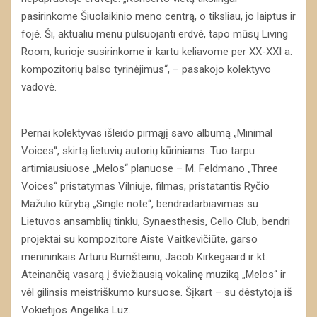
pasirinkome Šiuolaikinio meno centrą, o tiksliau, jo laiptus ir
fojė. Ši, aktualiu menu pulsuojanti erdvė, tapo mūsų Living
Room, kurioje susirinkome ir kartu keliavome per XX-XXI a.
kompozitorių balso tyrinėjimus“, – pasakojo kolektyvo
vadovė.
Pernai kolektyvas išleido pirmąjį savo albumą „Minimal
Voices“, skirtą lietuvių autorių kūriniams. Tuo tarpu
artimiausiuose „Melos“ planuose – M. Feldmano „Three
Voices“ pristatymas Vilniuje, filmas, pristatantis Ryčio
Mažulio kūrybą „Single note“, bendradarbiavimas su
Lietuvos ansamblių tinklu, Synaesthesis, Cello Club, bendri
projektai su kompozitore Aiste Vaitkevičiūte, garso
menininkais Arturu Bumšteinu, Jacob Kirkegaard ir kt.
Ateinančią vasarą į šviežiausią vokalinę muziką „Melos“ ir
vėl gilinsis meistriškumo kursuose. Šįkart – su dėstytoja iš
Vokietijos Angelika Luz.