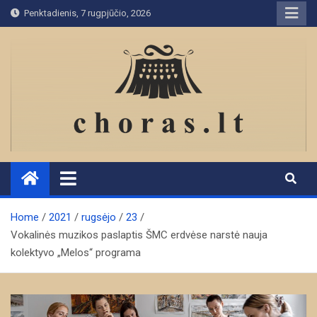
Skip
Penktadienis, 7 rugpjūčio, 2026
to
content
Home
2021
rugsėjo
23
Vokalinės muzikos paslaptis ŠMC erdvėse narstė nauja
kolektyvo „Melos“ programa