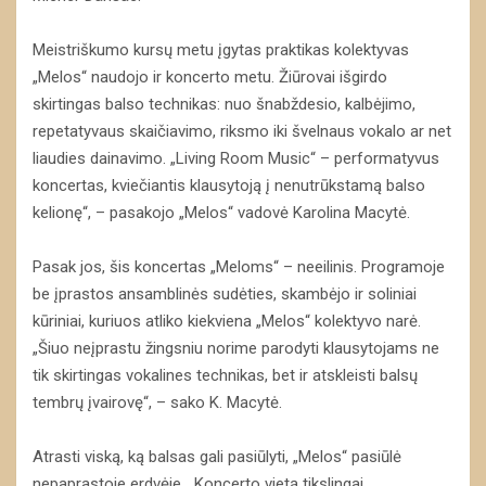
Meistriškumo kursų metu įgytas praktikas kolektyvas
„Melos“ naudojo ir koncerto metu. Žiūrovai išgirdo
skirtingas balso technikas: nuo šnabždesio, kalbėjimo,
repetatyvaus skaičiavimo, riksmo iki švelnaus vokalo ar net
liaudies dainavimo. „Living Room Music“ – performatyvus
koncertas, kviečiantis klausytoją į nenutrūkstamą balso
kelionę“, – pasakojo „Melos“ vadovė Karolina Macytė.
Pasak jos, šis koncertas „Meloms“ – neeilinis. Programoje
be įprastos ansamblinės sudėties, skambėjo ir soliniai
kūriniai, kuriuos atliko kiekviena „Melos“ kolektyvo narė.
„Šiuo neįprastu žingsniu norime parodyti klausytojams ne
tik skirtingas vokalines technikas, bet ir atskleisti balsų
tembrų įvairovę“, – sako K. Macytė.
Atrasti viską, ką balsas gali pasiūlyti, „Melos“ pasiūlė
nepaprastoje erdvėje. „Koncerto vietą tikslingai