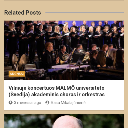
Related Posts
ANONSAI
Vilniuje koncertuos MALMÖ universiteto
(Švedija) akademinis choras ir orkestras
3 mėnesiai ago
Rasa Mikalajūnienė