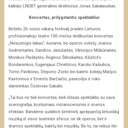
kalbėjo LNOBT generalinis direktorius Jonas Sakalauskas.
Koncertas, prilygstantis spektakliui
Birželio 26-osios vakarą festivalį pradės Lietuvos
profesionaliojo teatro 100-mečiui dedikuotas koncertas
„Nesustojęs laikas“, kuriame, be operos solistų Joanos
Gedmintaitės, Sandros Janušaitės, Viktorijos Miškūnaitės,
Monikos Pleškytės, Reginos Šilinskaitės, Kšištofo
Bondarenkos, Eugenijaus Chrebtovo, Karolio Kašiubos,
Tomo Pavilionio, Stepono Zonio bei baleto šokėjų Marijos
Kastorinos ir Ernesto Barčaičio, pasirodys ir roko
dainininkas Česlovas Gabalis.
„Tai bus ne tiek koncertas, kiek ištisas spektaklis su sava
scenografija, kostiumais, mizanscenomis ir scenos
efektais. Bandėme sudėlioti šimtmetį aprėpiančią lietuvišką
muziką iš visos teatrinės sferos: ne tik operos, bet ir
dramos spektaklių, baletų bei miuziklų. Be to, tai nebus itin