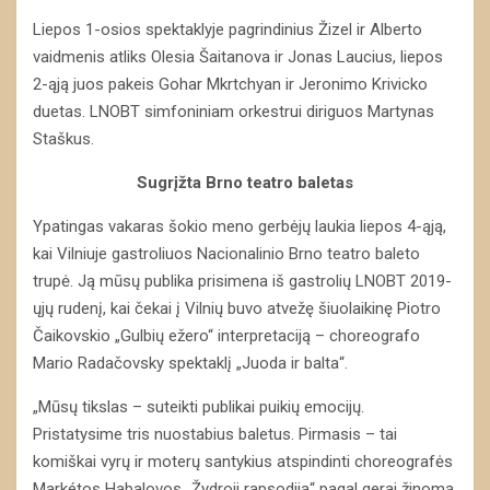
Liepos 1-osios spektaklyje pagrindinius Žizel ir Alberto
vaidmenis atliks Olesia Šaitanova ir Jonas Laucius, liepos
2-ąją juos pakeis Gohar Mkrtchyan ir Jeronimo Krivicko
duetas. LNOBT simfoniniam orkestrui diriguos Martynas
Staškus.
Sugrįžta Brno teatro baletas
Ypatingas vakaras šokio meno gerbėjų laukia liepos 4-ąją,
kai Vilniuje gastroliuos Nacionalinio Brno teatro baleto
trupė. Ją mūsų publika prisimena iš gastrolių LNOBT 2019-
ųjų rudenį, kai čekai į Vilnių buvo atvežę šiuolaikinę Piotro
Čaikovskio „Gulbių ežero“ interpretaciją – choreografo
Mario Radačovsky spektaklį „Juoda ir balta“.
„Mūsų tikslas – suteikti publikai puikių emocijų.
Pristatysime tris nuostabius baletus. Pirmasis – tai
komiškai vyrų ir moterų santykius atspindinti choreografės
Markétos Habalovos „Žydroji rapsodija“ pagal gerai žinomą