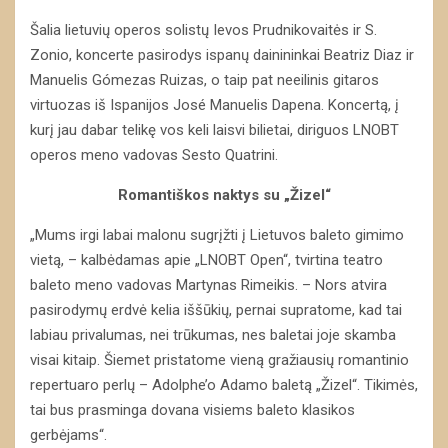
Šalia lietuvių operos solistų Ievos Prudnikovaitės ir S.
Zonio, koncerte pasirodys ispanų dainininkai Beatriz Diaz ir
Manuelis Gómezas Ruizas, o taip pat neeilinis gitaros
virtuozas iš Ispanijos José Manuelis Dapena. Koncertą, į
kurį jau dabar telikę vos keli laisvi bilietai, diriguos LNOBT
operos meno vadovas Sesto Quatrini.
Romantiškos naktys su „Žizel“
„Mums irgi labai malonu sugrįžti į Lietuvos baleto gimimo
vietą, – kalbėdamas apie „LNOBT Open“, tvirtina teatro
baleto meno vadovas Martynas Rimeikis. – Nors atvira
pasirodymų erdvė kelia iššūkių, pernai supratome, kad tai
labiau privalumas, nei trūkumas, nes baletai joje skamba
visai kitaip. Šiemet pristatome vieną gražiausių romantinio
repertuaro perlų – Adolphe’o Adamo baletą „Žizel“. Tikimės,
tai bus prasminga dovana visiems baleto klasikos
gerbėjams“.