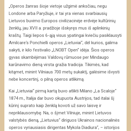
„Operos žanras šioje vietoje užgimė anksčiau, negu
Londone arba Paryžiuje, ir tai yra vienas svarbiausių
Lietuvos buvimo Europos civilizacinėje erdvėje kultūrinių
ženklų, jau XVII a. pradžioje išskyręs mus iš aplinkinių
kraštų. Taigi liepos 6-ąją visus ypatingai kviečiu pasiklausyti
Amilcare‘s Ponchielli operos „Lietuviai“, dėl kurios, galima
sakyti, ir kilo festivalio „LNOBT Open“ idėja. Šios operos
gyvas skambėjimas Valdovų rūmuose per Mindaugo
karūnavimo dieną virsta gražia tradicija. Tikimės, kad
kitąmet, minint Vilniaus 700 metų sukaktį, galėsime išvysti
nebe koncertinį, o pilną operos atlikimą.
Kai „Lietuviai“ pirmą kartą buvo atlikti Milano „La Scaloje“
1874 m., Italija dar buvo okupuota Austrijos, tad italai šį
kūrinį suprato kaip ženklą kovoti už savo laisvę ir
nepriklausomybę. Na, o šįmet Vilniuje, minint Lietuvos
valstybės dieną, „Lietuvius“ diriguos Ukrainos nacionalinės
operos vyriausiasis dirigentas Mykola Diadiura“, – istorijos