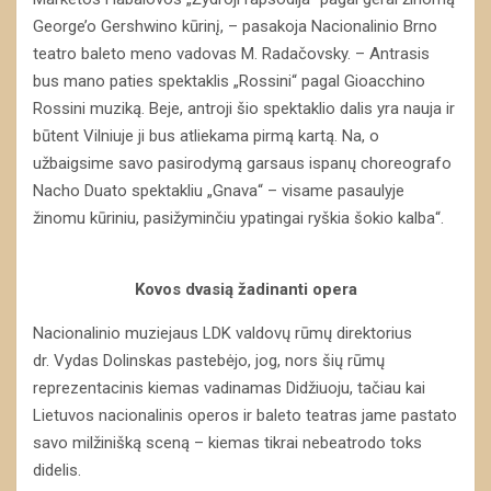
George’o Gershwino kūrinį, – pasakoja Nacionalinio Brno
teatro baleto meno vadovas M. Radačovsky. – Antrasis
bus mano paties spektaklis „Rossini“ pagal Gioacchino
Rossini muziką. Beje, antroji šio spektaklio dalis yra nauja ir
būtent Vilniuje ji bus atliekama pirmą kartą. Na, o
užbaigsime savo pasirodymą garsaus ispanų choreografo
Nacho Duato spektakliu „Gnava“ – visame pasaulyje
žinomu kūriniu, pasižyminčiu ypatingai ryškia šokio kalba“.
Kovos dvasią žadinanti opera
Nacionalinio muziejaus LDK valdovų rūmų direktorius
dr. Vydas Dolinskas pastebėjo, jog, nors šių rūmų
reprezentacinis kiemas vadinamas Didžiuoju, tačiau kai
Lietuvos nacionalinis operos ir baleto teatras jame pastato
savo milžinišką sceną – kiemas tikrai nebeatrodo toks
didelis.