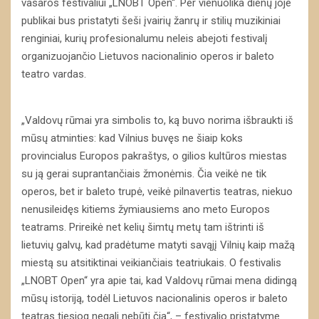
vasaros festivaliui „LNOBT Open“. Per vienuolika dienų joje
publikai bus pristatyti šeši įvairių žanrų ir stilių muzikiniai
renginiai, kurių profesionalumu neleis abejoti festivalį
organizuojančio Lietuvos nacionalinio operos ir baleto
teatro vardas.
„Valdovų rūmai yra simbolis to, ką buvo norima išbraukti iš
mūsų atminties: kad Vilnius buvęs ne šiaip koks
provincialus Europos pakraštys, o gilios kultūros miestas
su ją gerai suprantančiais žmonėmis. Čia veikė ne tik
operos, bet ir baleto trupė, veikė pilnavertis teatras, niekuo
nenusileidęs kitiems žymiausiems ano meto Europos
teatrams. Prireikė net kelių šimtų metų tam ištrinti iš
lietuvių galvų, kad pradėtume matyti savąjį Vilnių kaip mažą
miestą su atsitiktinai veikiančiais teatriukais. O festivalis
„LNOBT Open“ yra apie tai, kad Valdovų rūmai mena didingą
mūsų istoriją, todėl Lietuvos nacionalinis operos ir baleto
teatras tiesiog negali nebūti čia“, – festivalio pristatyme