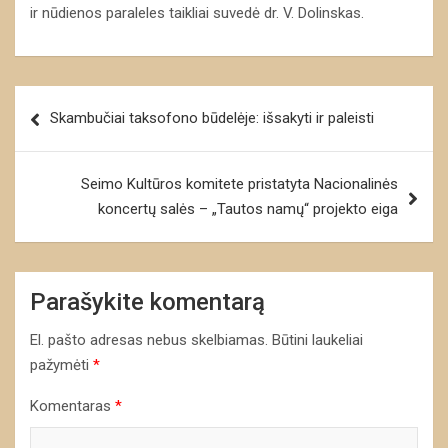
ir nūdienos paraleles taikliai suvedė dr. V. Dolinskas.
Navigacija
Skambučiai taksofono būdelėje: išsakyti ir paleisti
tarp
įrašų
Seimo Kultūros komitete pristatyta Nacionalinės
koncertų salės – „Tautos namų“ projekto eiga
Parašykite komentarą
El. pašto adresas nebus skelbiamas.
Būtini laukeliai
pažymėti
*
Komentaras
*