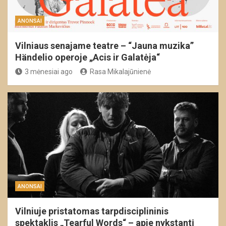
ANONSAI
Vilniaus senajame teatre – “Jauna muzika”
Händelio operoje „Acis ir Galatėja“
3 mėnesiai ago
Rasa Mikalajūnienė
ANONSAI
Vilniuje pristatomas tarpdisciplininis
spektaklis „Tearful Words“ – apie nykstantį