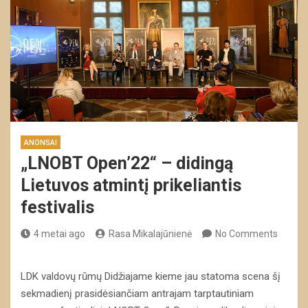
ANONSAI
„LNOBT Open’22“ – didingą
Lietuvos atmintį prikeliantis
festivalis
4 metai ago
Rasa Mikalajūnienė
No Comments
LDK valdovų rūmų Didžiajame kieme jau statoma scena šį
sekmadienį prasidėsiančiam antrajam tarptautiniam