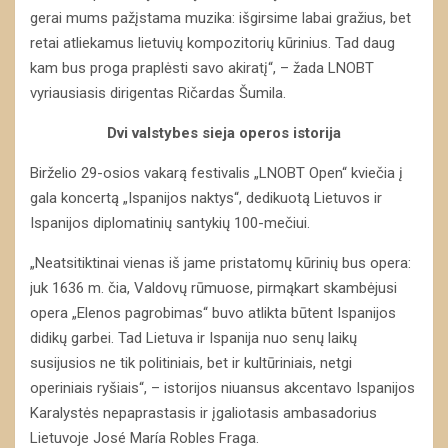
gerai mums pažįstama muzika: išgirsime labai gražius, bet
retai atliekamus lietuvių kompozitorių kūrinius. Tad daug
kam bus proga praplėsti savo akiratį“, – žada LNOBT
vyriausiasis dirigentas Ričardas Šumila.
Dvi valstybes sieja operos istorija
Birželio 29-osios vakarą festivalis „LNOBT Open“ kviečia į
gala koncertą „Ispanijos naktys“, dedikuotą Lietuvos ir
Ispanijos diplomatinių santykių 100-mečiui.
„Neatsitiktinai vienas iš jame pristatomų kūrinių bus opera:
juk 1636 m. čia, Valdovų rūmuose, pirmąkart skambėjusi
opera „Elenos pagrobimas“ buvo atlikta būtent Ispanijos
didikų garbei. Tad Lietuva ir Ispanija nuo senų laikų
susijusios ne tik politiniais, bet ir kultūriniais, netgi
operiniais ryšiais“, – istorijos niuansus akcentavo Ispanijos
Karalystės nepaprastasis ir įgaliotasis ambasadorius
Lietuvoje José María Robles Fraga.