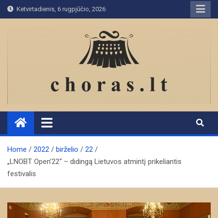
Skip
Ketvirtadienis, 6 rugpjūčio, 2026
to
content
Home
2022
birželio
22
„LNOBT Open’22“ – didingą Lietuvos atmintį prikeliantis
festivalis