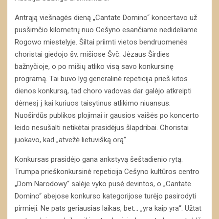
Antrąją viešnagės dieną „Cantate Domino“ koncertavo už
pusšimčio kilometrų nuo Cešyno esančiame nedideliame
Rogowo miestelyje. Šiltai priimti vietos bendruomenės
choristai giedojo šv. mišiose Švč. Jėzaus Širdies
bažnyčioje, o po mišių atliko visą savo konkursinę
programą. Tai buvo lyg generalinė repeticija prieš kitos
dienos konkursą, tad choro vadovas dar galėjo atkreipti
dėmesį į kai kuriuos taisytinus atlikimo niuansus.
Nuoširdūs publikos plojimai ir gausios vaišės po koncerto
leido nesušalti netikėtai prasidėjus šlapdribai. Choristai
juokavo, kad „atvežė lietuvišką orą“.
Konkursas prasidėjo gana ankstyvą šeštadienio rytą.
Trumpa prieškonkursinė repeticija Cešyno kultūros centro
„Dom Narodowy“ salėje vyko pusė devintos, o „Cantate
Domino“ abejose konkurso kategorijose turėjo pasirodyti
pirmieji. Ne pats geriausias laikas, bet… „yra kaip yra“. Užtat