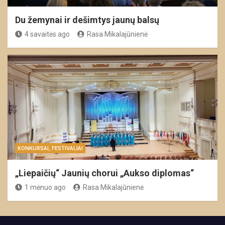
Du žemynai ir dešimtys jaunų balsų
4 savaitės ago
Rasa Mikalajūnienė
KONKURSAI, FESTIVALIAI
„Liepaičių“ Jaunių chorui „Aukso diplomas“
1 mėnuo ago
Rasa Mikalajūnienė