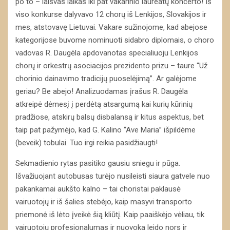
po to – laisvas laikas iki pat vakarinio laureatų koncerto! Iš
viso konkurse dalyvavo 12 chorų iš Lenkijos, Slovakijos ir
mes, atstovavę Lietuvai. Vakare sužinojome, kad abejose
kategorijose buvome nominuoti sidabro diplomais, o choro
vadovas R. Daugėla apdovanotas specialiuoju Lenkijos
chorų ir orkestrų asociacijos prezidento prizu – taure “Už
chorinio dainavimo tradicijų puoselėjimą”. Ar galėjome
geriau? Be abejo! Analizuodamas įrašus R. Daugėla
atkreipė dėmesį į perdėtą atsargumą kai kurių kūrinių
pradžiose, atskirų balsų disbalansą ir kitus aspektus, bet
taip pat pažymėjo, kad G. Kalino “Ave Maria” išpildėme
(beveik) tobulai. Tuo irgi reikia pasidžiaugti!
Sekmadienio rytas pasitiko gausiu sniegu ir pūga.
Išvažiuojant autobusas turėjo nusileisti siaura gatvele nuo
pakankamai aukšto kalno – tai choristai paklausė
vairuotojų ir iš šalies stebėjo, kaip masyvi transporto
priemonė iš lėto įveikė šią kliūtį. Kaip paaiškėjo vėliau, tik
vairuotojų profesionalumas ir nuovoka leido nors ir