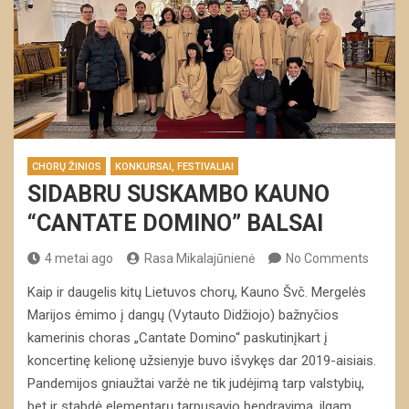
CHORŲ ŽINIOS
KONKURSAI, FESTIVALIAI
SIDABRU SUSKAMBO KAUNO
“CANTATE DOMINO” BALSAI
4 metai ago
Rasa Mikalajūnienė
No Comments
Kaip ir daugelis kitų Lietuvos chorų, Kauno Švč. Mergelės
Marijos ėmimo į dangų (Vytauto Didžiojo) bažnyčios
kamerinis choras „Cantate Domino“ paskutinįkart į
koncertinę kelionę užsienyje buvo išvykęs dar 2019-aisiais.
Pandemijos gniaužtai varžė ne tik judėjimą tarp valstybių,
bet ir stabdė elementarų tarpusavio bendravimą, ilgam