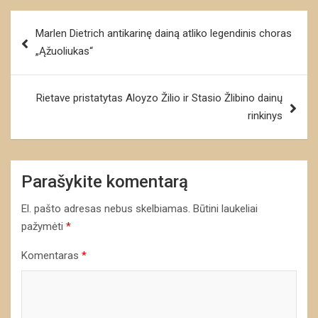
Navigacija
Marlen Dietrich antikarinę dainą atliko legendinis choras
tarp
„Ąžuoliukas“
įrašų
Rietave pristatytas Aloyzo Žilio ir Stasio Žlibino dainų
rinkinys
Parašykite komentarą
El. pašto adresas nebus skelbiamas.
Būtini laukeliai
pažymėti
*
Komentaras
*