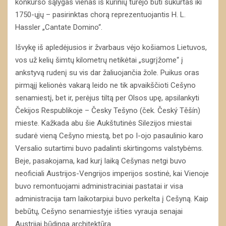
konkurso sąlygas vienas iš kūrinių turėjo būti sukurtas iki
1750-ųjų – pasirinktas chorą reprezentuojantis H. L.
Hassler „Cantate Domino“.
Išvykę iš apledėjusios ir žvarbaus vėjo košiamos Lietuvos,
vos už kelių šimtų kilometrų netikėtai „sugrįžome“ į
ankstyvą rudenį su vis dar žaliuojančia žole. Puikus oras
pirmąjį kelionės vakarą leido ne tik apvaikščioti Cešyno
senamiestį, bet ir, perėjus tiltą per Olsos upę, apsilankyti
Čekijos Respublikoje – Česky Tešyno (ček. Český Těšín)
mieste. Kažkada abu šie Aukštutinės Silezijos miestai
sudarė vieną Cešyno miestą, bet po I-ojo pasaulinio karo
Versalio sutartimi buvo padalinti skirtingoms valstybėms.
Beje, pasakojama, kad kurį laiką Cešynas netgi buvo
neoficiali Austrijos-Vengrijos imperijos sostinė, kai Vienoje
buvo remontuojami administraciniai pastatai ir visa
administracija tam laikotarpiui buvo perkelta į Cešyną. Kaip
bebūtų, Cešyno senamiestyje išties vyrauja senajai
Austrijai būdinga architektūra.