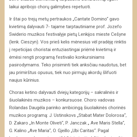
laikui apribojo chorų galimybes repetuoti.
Ir štai po trejų metų pertraukos „Cantate Domino“ gavo
kvietimą dalyvauti 7- tajame tarptautiniame prof. Jozefo
Swiderio muzikos festivalyje pietų Lenkijos mieste Cešyne
(lenk. Cieszyn). Vos prieš kelis mėnesius vėl pradėję rinktis
į repeticijas choristai entuziastingai priėmė kvietimą ir
ėmėsi rengti programą festivalio konkursiniams
pasirodymams. Teko prisiminti tiek anksčiau naudotus, bet
jau primirštus opusus, tiek nuo pirmųjų akordų šlifuoti
naujus kūrinius.
Choras ketino dalyvauti dviejų kategorijų – sakralinės ir
šiuolaikinės muzikos – konkursuose. Choro vadovas
Rolandas Daugėla parinko ambicingą šiuolaikinės chorinės
muzikos programą: J. Ustinskovs „Stabat Mater Dolorosa“,
D. Zakaro „In Monte Oliveti“, P. Janczak „ Ave Maris Stella“,
G. Kalino „Ave Maria“, O. Gjeillo „Ubi Caritas“. Pagal