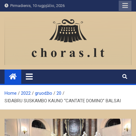
Skip
Pirmadienis, 10 rugpjūčio, 2026
to
content
Home
2022
gruodžio
20
SIDABRU SUSKAMBO KAUNO “CANTATE DOMINO” BALSAI