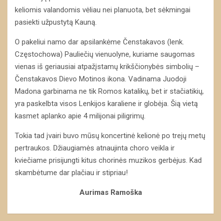
keliomis valandomis vėliau nei planuota, bet sėkmingai
pasiekti užpustytą Kauną.
O pakeliui namo dar apsilankėme Čenstakavos (lenk.
Częstochowa) Pauliečių vienuolyne, kuriame saugomas
vienas iš geriausiai atpažįstamų krikščionybės simbolių –
Čenstakavos Dievo Motinos ikona. Vadinama Juodoji
Madona garbinama ne tik Romos katalikų, bet ir stačiatikių,
yra paskelbta visos Lenkijos karaliene ir globėja. Šią vietą
kasmet aplanko apie 4 milijonai piligrimų.
Tokia tad įvairi buvo mūsų koncertinė kelionė po trejų metų
pertraukos. Džiaugiamės atnaujinta choro veikla ir
kviečiame prisijungti kitus chorinės muzikos gerbėjus. Kad
skambėtume dar plačiau ir stipriau!
Aurimas Ramoška