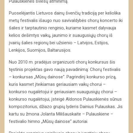
Pulauskienės šviesų atminimą.
Puoselėjantis Lietuvos dainų švenčių tradiciją per keliolika
metų festivalis išaugo nuo savivaldybės chorų koncerto iki
šalies ir tarptautinio renginio, kuriame kasmet dalyvauja
kelios dešimtys vaikų, jaunimo ir suaugusiųjų chorų iš
įvairių šalies regionų bei užsienio – Latvijos, Estijos,
Lenkijos, Suomijos, Baltarusijos.
Nuo 2010 m. pradėjus organizuoti chorų konkursus šis
tęstinis projektas gavo naują pavadinimą: Chorų festivalis
– konkursas „Mūsų dainose“. Pagrindinį konkurso prizą,
kuris kasmet įteikiamas geriausiam vaikų chorui –
konkurso nugalėtojui ir geriausiam suaugusiųjų chorui –
konkurso nugalėtojui, įsteigė Aldonos Pulauskienės sūnus
kompozitorius, džiazo grupių lyderis Dainius Pulauskas. Jis
kartu su žmona Jolanta Milišauskaite – Pulauskiene –
festivalio himno „Mūsų dainose“ autoriai.