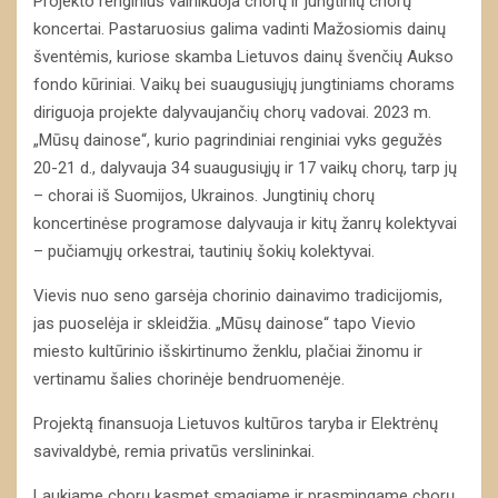
Projekto renginius vainikuoja chorų ir jungtinių chorų
koncertai. Pastaruosius galima vadinti Mažosiomis dainų
šventėmis, kuriose skamba Lietuvos dainų švenčių Aukso
fondo kūriniai. Vaikų bei suaugusiųjų jungtiniams chorams
diriguoja projekte dalyvaujančių chorų vadovai. 2023 m.
„Mūsų dainose“, kurio pagrindiniai renginiai vyks gegužės
20-21 d., dalyvauja 34 suaugusiųjų ir 17 vaikų chorų, tarp jų
– chorai iš Suomijos, Ukrainos. Jungtinių chorų
koncertinėse programose dalyvauja ir kitų žanrų kolektyvai
– pučiamųjų orkestrai, tautinių šokių kolektyvai.
Vievis nuo seno garsėja chorinio dainavimo tradicijomis,
jas puoselėja ir skleidžia. „Mūsų dainose“ tapo Vievio
miesto kultūrinio išskirtinumo ženklu, plačiai žinomu ir
vertinamu šalies chorinėje bendruomenėje.
Projektą finansuoja Lietuvos kultūros taryba ir Elektrėnų
savivaldybė, remia privatūs verslininkai.
Laukiame chorų kasmet smagiame ir prasmingame chorų