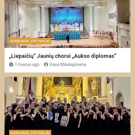
KONKURSAI, FESTIVALIAI
„Liepaičių“ Jaunių chorui „Aukso diplomas“
1 mėnuo ago
Rasa Mikalajūnienė
KONKURSAI, FESTIVALIAI