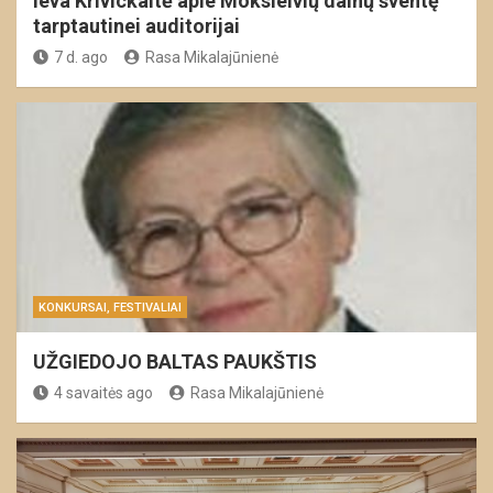
Ieva Krivickaitė apie Moksleivių dainų šventę
tarptautinei auditorijai
7 d. ago
Rasa Mikalajūnienė
KONKURSAI, FESTIVALIAI
UŽGIEDOJO BALTAS PAUKŠTIS
4 savaitės ago
Rasa Mikalajūnienė