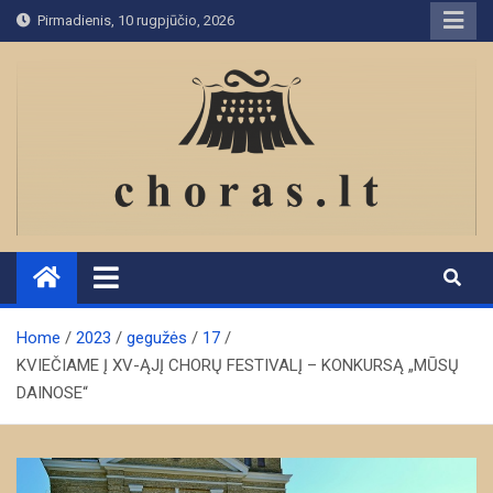
Skip
Pirmadienis, 10 rugpjūčio, 2026
to
content
Home
2023
gegužės
17
KVIEČIAME Į XV-ĄJĮ CHORŲ FESTIVALĮ – KONKURSĄ „MŪSŲ
DAINOSE“