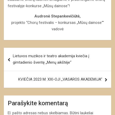
festivalyje-konkurse „Mūsų dainose“!
Audronė Stepankevičiūtė,
projekto “Chorų festivalis – konkursas „Mūsų dainose“”
vadovė
Navigacija
Lietuvos muzikos ir teatro akademija kviečia į
tarp
gimtadienio šventę „Menų aikštėje“
įrašų
KVIEČIA 2023 M. XXI-OJI „VASAROS AKADEMIJA“
Parašykite komentarą
El. pašto adresas nebus skelbiamas.
Būtini laukeliai