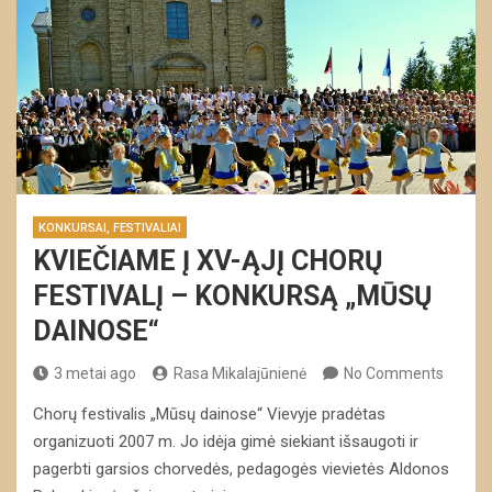
KONKURSAI, FESTIVALIAI
KVIEČIAME Į XV-ĄJĮ CHORŲ
FESTIVALĮ – KONKURSĄ „MŪSŲ
DAINOSE“
3 metai ago
Rasa Mikalajūnienė
No Comments
Chorų festivalis „Mūsų dainose“ Vievyje pradėtas
organizuoti 2007 m. Jo idėja gimė siekiant išsaugoti ir
pagerbti garsios chorvedės, pedagogės vievietės Aldonos