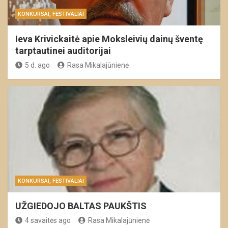
KONKURSAI, FESTIVALIAI
Ieva Krivickaitė apie Moksleivių dainų šventę
tarptautinei auditorijai
5 d. ago
Rasa Mikalajūnienė
KONKURSAI, FESTIVALIAI
UŽGIEDOJO BALTAS PAUKŠTIS
4 savaitės ago
Rasa Mikalajūnienė