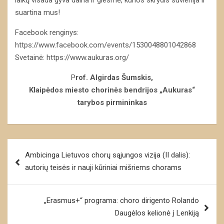
suartina mus!
Facebook renginys:
https://www.facebook.com/events/1530048801042868
Svetainė: https://www.aukuras.org/
P
rof. Algirdas Šumskis,
Klaipėdos miesto chorinės bendrijos „Aukuras“
tarybos pirmininkas
Navigacija
Ambicinga Lietuvos chorų sąjungos vizija (II dalis):
tarp
autorių teisės ir nauji kūriniai mišriems chorams
įrašų
„Erasmus+“ programa: choro dirigento Rolando
Daugėlos kelionė į Lenkiją