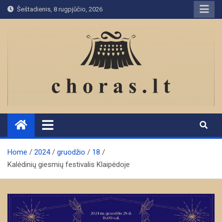
Skip
Šeštadienis, 8 rugpjūčio, 2026
to
content
Home
2024
gruodžio
18
Kalėdinių giesmių festivalis Klaipėdoje