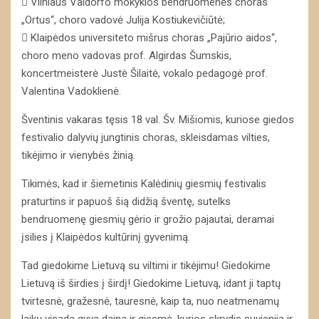
 Vilniaus Valdorfo mokyklos bendruomenės choras
„Ortus“, choro vadovė Julija Kostiukevičiūtė;
 Klaipėdos universiteto mišrus choras „Pajūrio aidos“,
choro meno vadovas prof. Algirdas Šumskis,
koncertmeisterė Justė Šilaitė, vokalo pedagogė prof.
Valentina Vadoklienė.
Šventinis vakaras tęsis 18 val. Šv. Mišiomis, kuriose giedos
festivalio dalyvių jungtinis choras, skleisdamas vilties,
tikėjimo ir vienybės žinią.
Tikimės, kad ir šiemetinis Kalėdinių giesmių festivalis
praturtins ir papuoš šią didžią šventę, sutelks
bendruomenę giesmių gėrio ir grožio pajautai, deramai
įsilies į Klaipėdos kultūrinį gyvenimą.
Tad giedokime Lietuvą su viltimi ir tikėjimu! Giedokime
Lietuvą iš širdies į širdį! Giedokime Lietuvą, idant ji taptų
tvirtesnė, gražesnė, tauresnė, kaip ta, nuo neatmenamų
laikų visada gyva daina ir giesmė, kurios skrydis suvienija ir