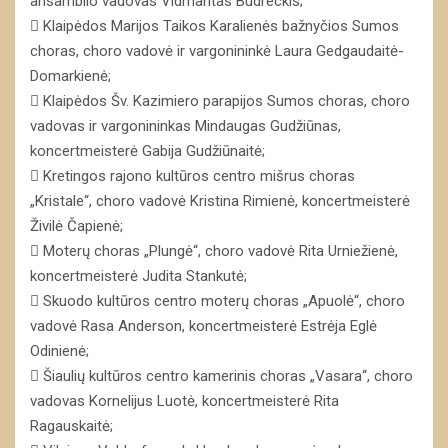
ansamblio vadovas Vidmantas Budreckis;
 Klaipėdos Marijos Taikos Karalienės bažnyčios Sumos
choras, choro vadovė ir vargonininkė Laura Gedgaudaitė-
Domarkienė;
 Klaipėdos Šv. Kazimiero parapijos Sumos choras, choro
vadovas ir vargonininkas Mindaugas Gudžiūnas,
koncertmeisterė Gabija Gudžiūnaitė;
 Kretingos rajono kultūros centro mišrus choras
„Kristale“, choro vadovė Kristina Rimienė, koncertmeisterė
Živilė Čapienė;
 Moterų choras „Plungė“, choro vadovė Rita Urniežienė,
koncertmeisterė Judita Stankutė;
 Skuodo kultūros centro moterų choras „Apuolė“, choro
vadovė Rasa Anderson, koncertmeisterė Estrėja Eglė
Odinienė;
 Šiaulių kultūros centro kamerinis choras „Vasara“, choro
vadovas Kornelijus Luotė, koncertmeisterė Rita
Ragauskaitė;