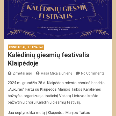
KONKURSAI, FESTIVALIAI
Kalėdinių giesmių festivalis
Klaipėdoje
2 metai ago
Rasa Mikalajūnienė
No Comments
2024 m. gruodžio 28 d. Klaipėdos miesto chorinė bendrija
„Aukuras“ kartu su Klaipėdos Marijos Taikos Karalienės
bažnyčia organizuoja tradicinį Vakarų Lietuvos krašto
bažnytinių chorų Kalėdinių giesmių festivalį.
Jau septyniolika metų į Klaipėdos Marijos Taikos