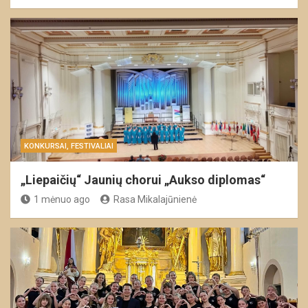
KONKURSAI, FESTIVALIAI
„Liepaičių“ Jaunių chorui „Aukso diplomas“
1 mėnuo ago
Rasa Mikalajūnienė