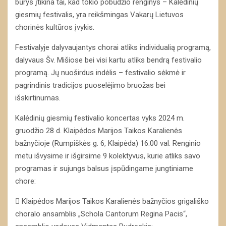
būrys įtikina tai, kad tokio pobūdžio renginys – Kalėdinių
giesmių festivalis, yra reikšmingas Vakarų Lietuvos
chorinės kultūros įvykis.
Festivalyje dalyvaujantys chorai atliks individualią programą,
dalyvaus Šv. Mišiose bei visi kartu atliks bendrą festivalio
programą. Jų nuoširdus indėlis – festivalio sėkmė ir
pagrindinis tradicijos puoselėjimo bruožas bei
išskirtinumas.
Kalėdinių giesmių festivalio koncertas vyks 2024 m.
gruodžio 28 d. Klaipėdos Marijos Taikos Karalienės
bažnyčioje (Rumpiškės g. 6, Klaipėda) 16.00 val. Renginio
metu išvysime ir išgirsime 9 kolektyvus, kurie atliks savo
programas ir sujungs balsus įspūdingame jungtiniame
chore:
 Klaipėdos Marijos Taikos Karalienės bažnyčios grigališko
choralo ansamblis „Schola Cantorum Regina Pacis“,