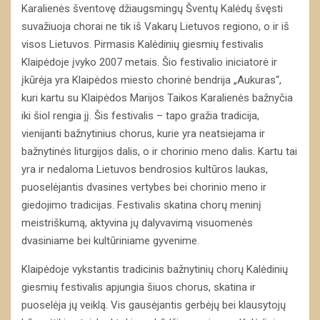
Karalienės šventovę džiaugsmingų Šventų Kalėdų švęsti
suvažiuoja chorai ne tik iš Vakarų Lietuvos regiono, o ir iš
visos Lietuvos. Pirmasis Kalėdinių giesmių festivalis
Klaipėdoje įvyko 2007 metais. Šio festivalio iniciatorė ir
įkūrėja yra Klaipėdos miesto chorinė bendrija „Aukuras“,
kuri kartu su Klaipėdos Marijos Taikos Karalienės bažnyčia
iki šiol rengia jį. Šis festivalis – tapo gražia tradicija,
vienijanti bažnytinius chorus, kurie yra neatsiejama ir
bažnytinės liturgijos dalis, o ir chorinio meno dalis. Kartu tai
yra ir nedaloma Lietuvos bendrosios kultūros laukas,
puoselėjantis dvasines vertybes bei chorinio meno ir
giedojimo tradicijas. Festivalis skatina chorų meninį
meistriškumą, aktyvina jų dalyvavimą visuomenės
dvasiniame bei kultūriniame gyvenime.
Klaipėdoje vykstantis tradicinis bažnytinių chorų Kalėdinių
giesmių festivalis apjungia šiuos chorus, skatina ir
puoselėja jų veiklą. Vis gausėjantis gerbėjų bei klausytojų