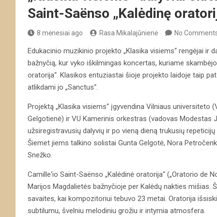
Saint-Saënso „Kalėdinę oratori
8 mėnesiai ago
Rasa Mikalajūnienė
No Comment
Edukacinio muzikinio projekto „Klasika visiems“ rengėjai ir da
bažnyčią, kur vyko iškilmingas koncertas, kuriame skambėj
oratorija“. Klasikos entuziastai šioje projekto laidoje taip p
atlikdami jo „Sanctus“.
Projektą „Klasika visiems“ įgyvendina Vilniaus universiteto
Gelgotienė) ir VU Kamerinis orkestras (vadovas Modestas Jan
užsiregistravusių dalyvių ir po vieną dieną trukusių repeticij
Šiemet jiems talkino solistai Gunta Gelgotė, Nora Petročenk
Snežko.
Camille‘io Saint-Saënso „Kalėdinė oratorija“ („Oratorio de No
Marijos Magdalietės bažnyčioje per Kalėdų nakties mišias. Š
savaites, kai kompozitoriui tebuvo 23 metai. Oratorija išsiski
subtilumu, švelniu melodiniu grožiu ir intymia atmosfera.