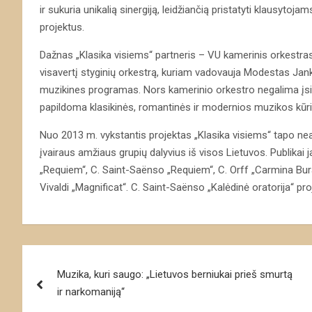
ir sukuria unikalią sinergiją, leidžiančią pristatyti klausyto
projektus.
Dažnas „Klasika visiems“ partneris – VU kamerinis orkestras
visavertį styginių orkestrą, kuriam vadovauja Modestas Jankū
muzikines programas. Nors kamerinio orkestro negalima įsi
papildoma klasikinės, romantinės ir modernios muzikos kūrin
Nuo 2013 m. vykstantis projektas „Klasika visiems“ tapo neat
įvairaus amžiaus grupių dalyvius iš visos Lietuvos. Publikai j
„Requiem“, C. Saint-Saënso „Requiem“, C. Orff „Carmina Bura
Vivaldi „Magnificat“. C. Saint-Saënso „Kalėdinė oratorija“ p
Navigacija
Muzika, kuri saugo: „Lietuvos berniukai prieš smurtą
tarp
ir narkomaniją“