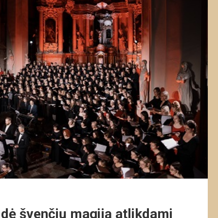
eidė švenčių magiją atlikdami