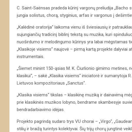
C. Saint-Saënsas pradeda kūrinį vargonų preliudija „Bacho st
jungia solistus, chorą, styginius, arfas ir vargonus į dešimties
„Kalėdinė oratorija“ laikoma vienu iš šviesiausių ir patrauk
sujungiančių tradicinį biblinį tekstą su muzika, kuri spindul
nuoširdumo ir melodingumo kūrinys yra labai mėgstamas tiek 
„Klasikoje visiems“ naujovė – pirmą kartą projekte dalyviai atl
instrumentais.
„Šiemet minint 150-ąsias M. K. Čiurlionio gimimo metines, n
klasikui“, – sakė „Klasika visiems“ iniciatorė ir sumanytoja 
Lietuvos kompozitoriaus „Sanctus“.
„Klasika visiems“ tikslas – klasikinę muziką ir dainavimą mė
prie klasikinės muzikos lobyno, bendrame skambesyje suvien
bendradarbiavimo idėjas.
Projekto pagrindą sudaro trys VU chorai – „Virgo“, „Gaudeamu
stilių ir braižą turintys kolektyvai. Šių trijų chorų jungtinė ve