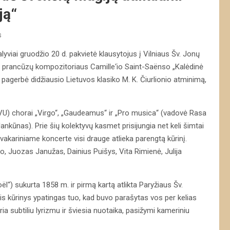
ją“
s
lyviai gruodžio 20 d. pakvietė klausytojus į Vilniaus Šv. Jonų
o prancūzų kompozitoriaus Camille‘io Saint-Saënso „Kalėdinė
at pagerbė didžiausio Lietuvos klasiko M. K. Čiurlionio atminimą,
 (VU) chorai „Virgo“, „Gaudeamus“ ir „Pro musica“ (vadovė Rasa
kūnas). Prie šių kolektyvų kasmet prisijungia net keli šimtai
ų vakariniame koncerte visi drauge atlieka parengtą kūrinį.
o, Juozas Janužas, Dainius Puišys, Vita Rimienė, Julija
ël“) sukurta 1858 m. ir pirmą kartą atlikta Paryžiaus Šv.
is kūrinys ypatingas tuo, kad buvo parašytas vos per kelias
ria subtiliu lyrizmu ir šviesia nuotaika, pasižymi kameriniu