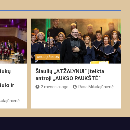
CHORŲ ŽINIOS
niukų
Šiaulių „ATŽALYNUI“ įteikta
antroji „AUKSO PAUKŠTĖ“
ulo ir
2 mėnesiai ago
Rasa Mikalajūnienė
alajūnienė