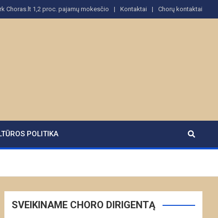
rk Choras.lt 1,2 proc. pajamų mokesčio
Kontaktai
Chorų kontaktai
LTŪROS POLITIKA
SVEIKINAME CHORO DIRIGENTĄ