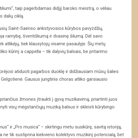
iliumi“, taip pagerbdamas didįjį baroko meistrą, o vėliau
 dalių ciklą.
liausių Saint-Saënso ankstyvosios kūrybos pavyzdžių,
iuoja ramybę, šventiškumą ir dvasinę šilumą. Dėl savo
atlikėjų, tiek klausytojų visame pasaulyje. Šių metų
iko kūrinį a cappella – tik dalyvių balsais, be pritarimo
orėjosi atiduoti pagarbos duoklę ir didžiausiam mūsų šalies
R. Gelgotienė. Gausus jungtinis choras atliko garsiausio
gstančius žmones įtraukti į gyvą muzikavimą, priartinti juos
yti visų mėgstančiųjų muziką balsus ir skleisti kūrybingo
s“ ir „Pro musica“ – skirtingu metu susikūrę, savitą istoriją,
ikla ne tik sustiprina kiekvieno kolektyvo muzikinį potencialą, bet