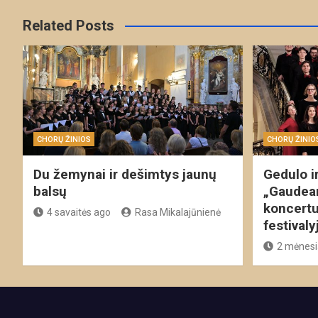
Related Posts
CHORŲ ŽINIOS
CHORŲ ŽINIO
Du žemynai ir dešimtys jaunų
Gedulo ir
balsų
„Gaudea
koncertu
4 savaitės ago
Rasa Mikalajūnienė
festivaly
2 mėnesi