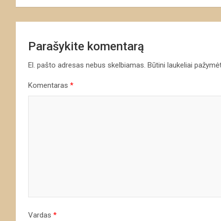
įrašų
Parašykite komentarą
El. pašto adresas nebus skelbiamas.
Būtini laukeliai pažymė
Komentaras
*
Vardas
*