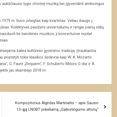
jams aukščiausio lygio chorinę muziką bei įgyvendinti ambicingus
 1979 m. buvo įsteigtas kaip kvartetas. Vėliau išaugo į
nas. Kolektyvas pasižymi universalumu ir rengia įvairių stilių
vaizduoti be barokinės muzikos, ji koncertuose nuolat
iais.
siejama šalies kultūrinio gyvenimo tradicija, įtraukiančia
au pristatyti tokie klasikos šedevrai kaip W. A. Mozarto
na“, G. Fauré „Requiem“, F. Schuberto Mišios G-dur ir A.
rojekte jau skambėjo 2018 m.
Kompozitorius Algirdas Martinaitis – apie Sausio
13-ąją LNOBT prikeliamą „Gailestingumo altorių“