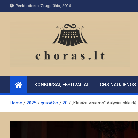
Skip
Penktadienis, 7 rugpjūčio, 2026
to
content
KONKURSAI, FESTIVALIAI
LCHS NAUJIENOS
Home
2025
gruodžio
20
„Klasika visiems“ dalyviai skleid