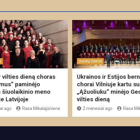
S
CHORŲ ŽINIOS
 vilties dieną choras
Ukrainos ir Estijos ber
mus“ paminėjo
chorai Vilniuje kartu su
 šiuolaikinio meno
„Ąžuoliuku“ minėjo Ged
je Latvijoje
vilties dieną
ai ago
Rasa Mikalajūnienė
2 mėnesiai ago
Rasa Mik