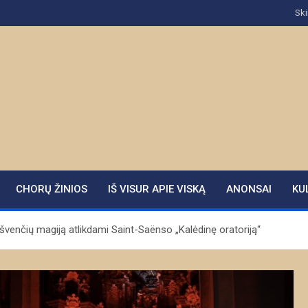
Ski
CHORŲ ŽINIOS
IŠ VISUR APIE VISKĄ
ANONSAI
KU
ė švenčių magiją atlikdami Saint-Saënso „Kalėdinę oratoriją“