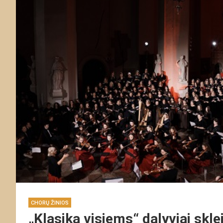
CHORŲ ŽINIOS
„Klasika visiems“ dalyviai skl