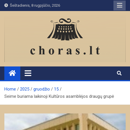
Skip
Šeštadienis, 8 rugpjūčio, 2026
to
content
Home
2025
gruodžio
15
Seime buriama laikinoji Kultūros asamblėjos draugų grupė