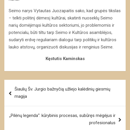
Seimo narys Vytautas Juozapaitis sako, kad grupės tikslas
– telkti politinį dėmesį kultūrai, skatinti nuoseklų Seimo
narių domėjimąsi kultūros sektoriumi, jo problemomis ir
potencialu, būti tiltu tarp Seimo ir Kultūros asamblėjos,
sudaryti erdvę reguliariam dialogui tarp politikų ir kultūros
lauko atstovų, organizuoti diskusijas ir renginius Seime.
Kęstutis Kaminskas
Navigacija
Šiaulių Šv. Jurgio bažnyčią užliejo kalėdinių giesmių
tarp
magija
įrašų
„Pilėnų legenda“: kūrybinis procesas, subūręs mėgėjus ir
profesionalus