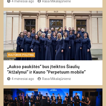
4 mėnesiai ago
Rasa Mikalajūnienė
KULTŪROS POLITIKA
„Aukso paukštės“ bus įteiktos Šiaulių
“Atžalynui” ir Kauno “Perpetuum mobile”
4 mėnesiai ago
Rasa Mikalajūnienė