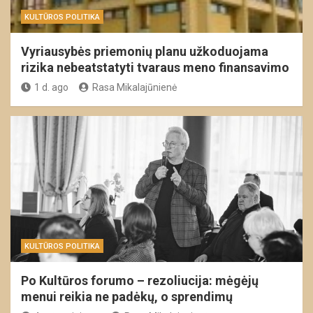
KULTŪROS POLITIKA
Vyriausybės priemonių planu užkoduojama
rizika nebeatstatyti tvaraus meno finansavimo
1 d. ago
Rasa Mikalajūnienė
KULTŪROS POLITIKA
Po Kultūros forumo – rezoliucija: mėgėjų
menui reikia ne padėkų, o sprendimų