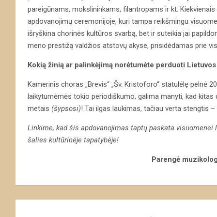
pareigūnams, mokslininkams, filantropams ir kt. Kiekvienais me
apdovanojimų ceremonijoje, kuri tampa reikšmingu visuomenin
išryškina chorinės kultūros svarbą, bet ir suteikia jai papi
meno prestižą valdžios atstovų akyse, prisidėdamas prie vis
Kokią žinią ar palinkėjimą norėtumėte perduoti Lietuv
Kamerinis choras „Brevis“ „Šv. Kristoforo“ statulėlę pelnė 2
laikytumėmės tokio periodiškumo, galima manyti, kad kit
metais
(šypsosi)
! Tai ilgas laukimas, tačiau verta stengtis 
Linkime, kad šis apdovanojimas taptų paskata visuomenei l
šalies kultūrinėje tapatybėje
!
Parengė muzikolog
Navigacija