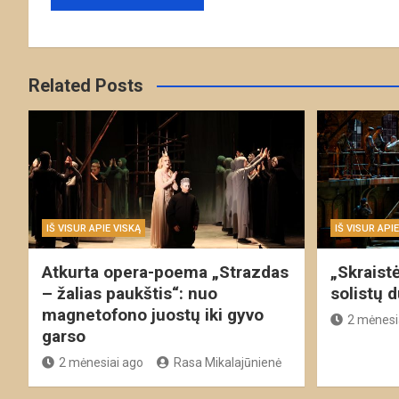
Related Posts
IŠ VISUR APIE VISKĄ
IŠ VISUR API
Atkurta opera-poema „Strazdas
„Skraist
– žalias paukštis“: nuo
solistų 
magnetofono juostų iki gyvo
2 mėnesi
garso
2 mėnesiai ago
Rasa Mikalajūnienė