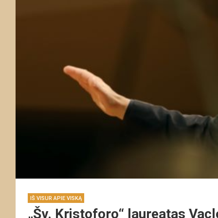
IŠ VISUR APIE VISKĄ
„Šv. Kristoforo“ laureatas Vac