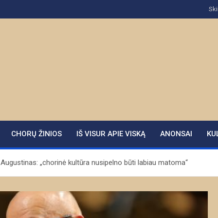
Ski
CHORŲ ŽINIOS
IŠ VISUR APIE VISKĄ
ANONSAI
KU
 Augustinas: „chorinė kultūra nusipelno būti labiau matoma“