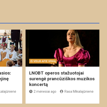
IŠ VISUR APIE VISKĄ
asios:
LNOBT operos stažuotojai
ejinę
surengė prancūziškos muzikos
koncertą
alajūnienė
2 mėnesiai ago
Rasa Mikalajūnienė