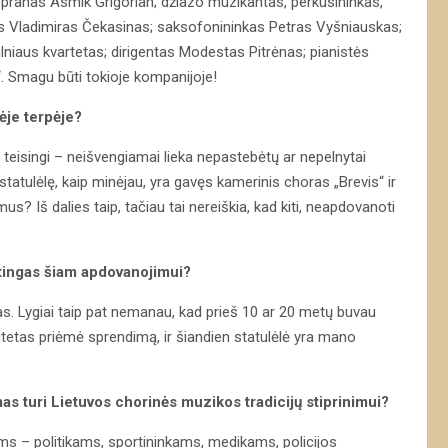
opranas Asmik Grigorian; džiazo muzikantas, perkusininkas,
s Vladimiras Čekasinas; saksofonininkas Petras Vyšniauskas;
lniaus kvartetas; dirigentas Modestas Pitrėnas; pianistės
 Smagu būti tokioje kompanijoje!
ėje terpėje?
 teisingi – neišvengiamai lieka nepastebėtų ar nepelnytai
tatulėlę, kaip minėjau, yra gavęs kamerinis choras „Brevis“ ir
mus? Iš dalies taip, tačiau tai nereiškia, kad kiti, neapdovanoti
ingas šiam apdovanojimui?
Lygiai taip pat nemanau, kad prieš 10 ar 20 metų buvau
itetas priėmė sprendimą, ir šiandien statulėlė yra mano
as turi Lietuvos chorinės muzikos tradicijų stiprinimui?
vams – politikams, sportininkams, medikams, policijos