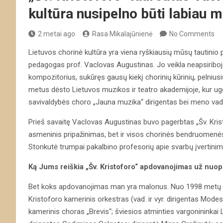
kultūra nusipelno būti labiau
2 metai ago
Rasa Mikalajūnienė
No Comments
Lietuvos chorinė kultūra yra viena ryškiausių mūsų tautinio p
pedagogas prof. Vaclovas Augustinas. Jo veikla neapsiriboja 
kompozitorius, sukūręs gausų kiekį chorinių kūrinių, pelniusių p
metus dėsto Lietuvos muzikos ir teatro akademijoje, kur ug
savivaldybės choro „Jauna muzika“ dirigentas bei meno va
Prieš savaitę Vaclovas Augustinas buvo pagerbtas „Šv. Kris
asmeninis pripažinimas, bet ir visos chorinės bendruomenės
Stonkutė trumpai pakalbino profesorių apie svarbų įvertini
Ką Jums reiškia „Šv. Kristoforo“ apdovanojimas už nuo
Bet koks apdovanojimas man yra malonus. Nuo 1998 metų apd
Kristoforo kamerinis orkestras (vad. ir vyr. dirigentas Mod
kamerinis choras „Brevis“; šviesios atminties vargonininkai