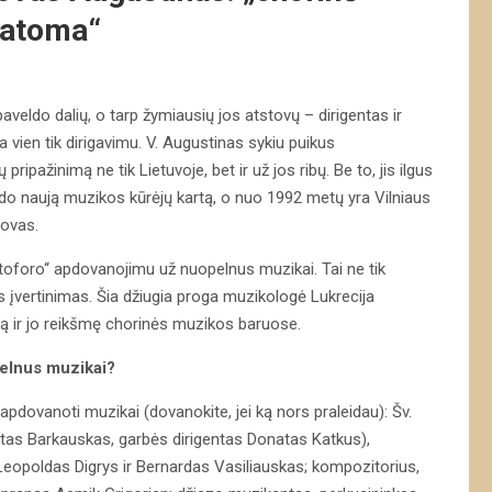
 matoma“
aveldo dalių, o tarp žymiausių jos atstovų – dirigentas ir
vien tik dirigavimu. V. Augustinas sykiu puikus
ripažinimą ne tik Lietuvoje, bet ir už jos ribų. Be to, jis ilgus
do naują muzikos kūrėjų kartą, o nuo 1992 metų yra Vilniaus
dovas.
toforo“ apdovanojimu už nuopelnus muzikai. Tai ne tik
 įvertinimas. Šia džiugia proga muzikologė Lukrecija
mą ir jo reikšmę chorinės muzikos baruose.
pelnus muzikai?
ovanoti muzikai (dovanokite, jei ką nors praleidau): Šv.
estas Barkauskas, garbės dirigentas Donatas Katkus),
 Leopoldas Digrys ir Bernardas Vasiliauskas; kompozitorius,