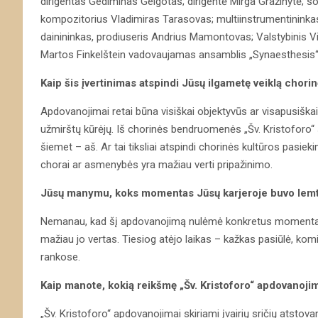
dirigentas Gediminas Gelgotas; dirigentė Mirga Gražinytė; s
kompozitorius Vladimiras Tarasovas; multiinstrumentininka
dainininkas, prodiuseris Andrius Mamontovas; Valstybinis Vi
Martos Finkelštein vadovaujamas ansamblis „Synaesthesis“.
Kaip šis įvertinimas atspindi Jūsų ilgametę veiklą chorin
Apdovanojimai retai būna visiškai objektyvūs ar visapusiškai
užmirštų kūrėjų. Iš chorinės bendruomenės „Šv. Kristoforo“ s
šiemet – aš. Ar tai tiksliai atspindi chorinės kultūros pasieki
chorai ar asmenybės yra mažiau verti pripažinimo.
Jūsų manymu, koks momentas Jūsų karjeroje buvo lemt
Nemanau, kad šį apdovanojimą nulėmė konkretus momentas. 
mažiau jo vertas. Tiesiog atėjo laikas – kažkas pasiūlė, kom
rankose.
Kaip manote, kokią reikšmę „Šv. Kristoforo“ apdovanojim
„Šv. Kristoforo“ apdovanojimai skiriami įvairių sričių atsto