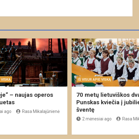
E VISKĄ
IŠ VISUR APIE VISKĄ
ėje“ – naujas operos
70 metų lietuviškos dv
duetas
Punskas kviečia į jubili
šventę
ai ago
Rasa Mikalajūnienė
2 mėnesiai ago
Rasa Mik