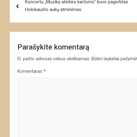
Koncertu „Muzika ateities kartoms“ buvo pagerbtas
tarp
Holokausto aukų atminimas
įrašų
Parašykite komentarą
El. pašto adresas nebus skelbiamas.
Būtini laukeliai pažymė
Komentaras
*