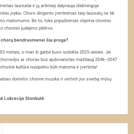
tais laureatai ir jų artimieji dalyvauja iškilmingoje
iu įvykiu. Choro dirigento įvertinimas tarp laureatų ne tik
ldomo matomumo. Be to, toks pripažinimas stiprina chorinio
o chorinio judėjimo plėtros.
os chorų bendruomenei šia proga?
003 metais, o man ši garbė buvo suteikta 2025-aisiais. Jei
as chorvedys ar choras bus apdovanotas maždaug 2046–2047
– chorinė kultūra nusipelno būti matoma ir įvertinta!
abiau domėtis chorine muzika ir vertinti jos svarbą mūsų
ė Lukrecija Stonkutė