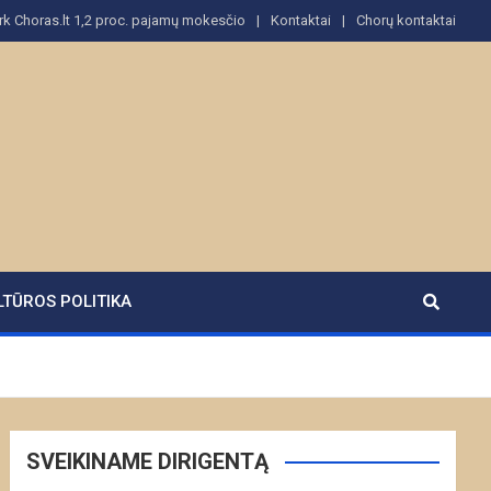
rk Choras.lt 1,2 proc. pajamų mokesčio
Kontaktai
Chorų kontaktai
LTŪROS POLITIKA
SVEIKINAME DIRIGENTĄ