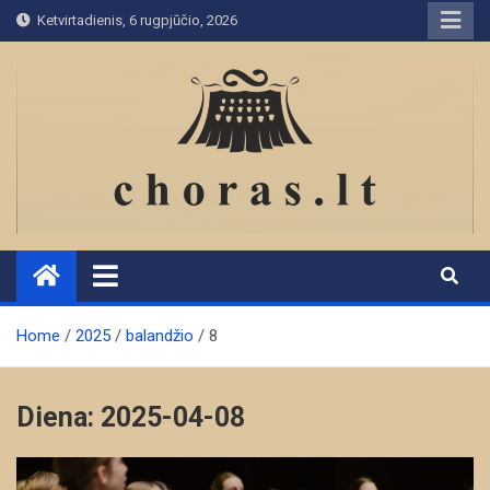
Skip
Ketvirtadienis, 6 rugpjūčio, 2026
to
content
Home
2025
balandžio
8
Diena:
2025-04-08