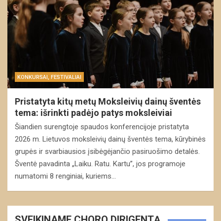
KONKURSAI, FESTIVALIAI
Pristatyta kitų metų Moksleivių dainų šventės
tema: išrinkti padėjo patys moksleiviai
Šiandien surengtoje spaudos konferencijoje pristatyta
2026 m. Lietuvos moksleivių dainų šventės tema, kūrybinės
grupės ir svarbiausios įsibėgėjančio pasiruošimo detalės.
Šventė pavadinta „Laiku. Ratu. Kartu”, jos programoje
numatomi 8 renginiai, kuriems…
SVEIKINAME CHORO DIRIGENTĄ