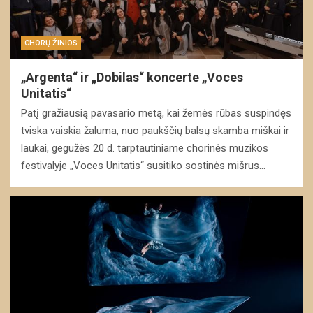
CHORŲ ŽINIOS
„Argenta“ ir „Dobilas“ koncerte „Voces
Unitatis“
Patį gražiausią pavasario metą, kai žemės rūbas suspindęs
tviska vaiskia žaluma, nuo paukščių balsų skamba miškai ir
laukai, gegužės 20 d. tarptautiniame chorinės muzikos
festivalyje „Voces Unitatis“ susitiko sostinės mišrus…