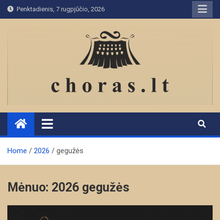
Skip
Penktadienis, 7 rugpjūčio, 2026
to
content
Home
2026
gegužės
Mėnuo:
2026 gegužės