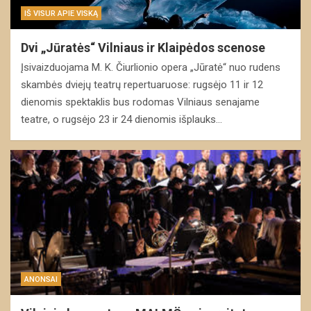
IŠ VISUR APIE VISKĄ
Dvi „Jūratės“ Vilniaus ir Klaipėdos scenose
Įsivaizduojama M. K. Čiurlionio opera „Jūratė“ nuo rudens
skambės dviejų teatrų repertuaruose: rugsėjo 11 ir 12
dienomis spektaklis bus rodomas Vilniaus senajame
teatre, o rugsėjo 23 ir 24 dienomis išplauks…
ANONSAI