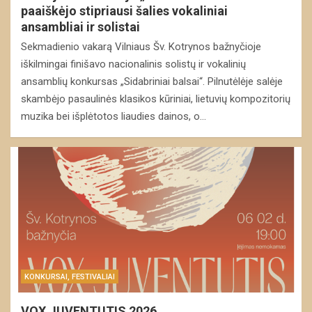
paaiškėjo stipriausi šalies vokaliniai
ansambliai ir solistai
Sekmadienio vakarą Vilniaus Šv. Kotrynos bažnyčioje
iškilmingai finišavo nacionalinis solistų ir vokalinių
ansamblių konkursas „Sidabriniai balsai“. Pilnutėlėje salėje
skambėjo pasaulinės klasikos kūriniai, lietuvių kompozitorių
muzika bei išplėtotos liaudies dainos, o…
KONKURSAI, FESTIVALIAI
VOX JUVENTUTIS 2026