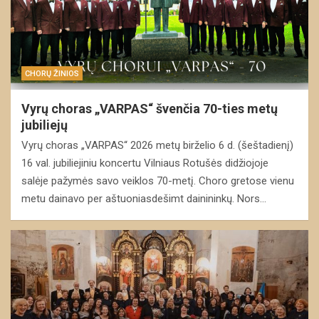
CHORŲ ŽINIOS
Vyrų choras „VARPAS“ švenčia 70-ties metų
jubiliejų
Vyrų choras „VARPAS“ 2026 metų birželio 6 d. (šeštadienį)
16 val. jubiliejiniu koncertu Vilniaus Rotušės didžiojoje
salėje pažymės savo veiklos 70-metį. Choro gretose vienu
metu dainavo per aštuoniasdešimt dainininkų. Nors…