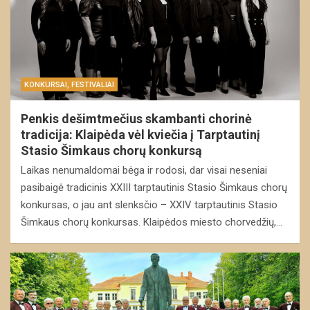
KONKURSAI, FESTIVALIAI
Penkis dešimtmečius skambanti chorinė
tradicija: Klaipėda vėl kviečia į Tarptautinį
Stasio Šimkaus chorų konkursą
Laikas nenumaldomai bėga ir rodosi, dar visai neseniai
pasibaigė tradicinis XXIII tarptautinis Stasio Šimkaus chorų
konkursas, o jau ant slenksčio – XXIV tarptautinis Stasio
Šimkaus chorų konkursas. Klaipėdos miesto chorvedžių,…