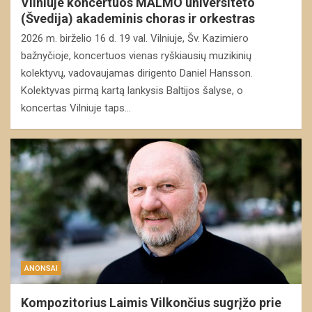
Vilniuje koncertuos MALMÖ universiteto
(Švedija) akademinis choras ir orkestras
2026 m. birželio 16 d. 19 val. Vilniuje, Šv. Kazimiero
bažnyčioje, koncertuos vienas ryškiausių muzikinių
kolektyvų, vadovaujamas dirigento Daniel Hansson.
Kolektyvas pirmą kartą lankysis Baltijos šalyse, o
koncertas Vilniuje taps…
ANONSAI
Kompozitorius Laimis Vilkončius sugrįžo prie