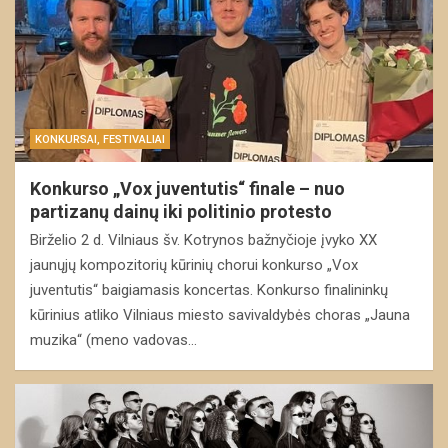
KONKURSAI, FESTIVALIAI
Konkurso „Vox juventutis“ finale – nuo
partizanų dainų iki politinio protesto
Birželio 2 d. Vilniaus šv. Kotrynos bažnyčioje įvyko XX
jaunųjų kompozitorių kūrinių chorui konkurso „Vox
juventutis“ baigiamasis koncertas. Konkurso finalininkų
kūrinius atliko Vilniaus miesto savivaldybės choras „Jauna
muzika“ (meno vadovas…