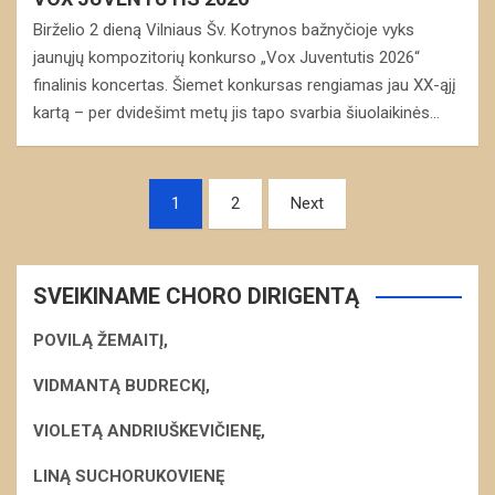
Birželio 2 dieną Vilniaus Šv. Kotrynos bažnyčioje vyks
jaunųjų kompozitorių konkurso „Vox Juventutis 2026“
finalinis koncertas. Šiemet konkursas rengiamas jau XX-ąjį
kartą – per dvidešimt metų jis tapo svarbia šiuolaikinės…
Navigacija
1
2
Next
tarp
įrašų
SVEIKINAME CHORO DIRIGENTĄ
POVILĄ ŽEMAITĮ,
VIDMANTĄ BUDRECKĮ,
VIOLETĄ ANDRIUŠKEVIČIENĘ,
LINĄ SUCHORUKOVIENĘ