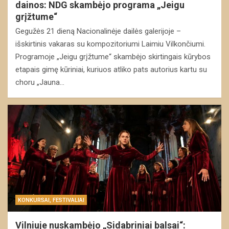
dainos: NDG skambėjo programa „Jeigu
grįžtume“
Gegužės 21 dieną Nacionalinėje dailės galerijoje –
išskirtinis vakaras su kompozitoriumi Laimiu Vilkončiumi.
Programoje „Jeigu grįžtume“ skambėjo skirtingais kūrybos
etapais gimę kūriniai, kuriuos atliko pats autorius kartu su
choru „Jauna…
KONKURSAI, FESTIVALIAI
Vilniuje nuskambėjo „Sidabriniai balsai“: