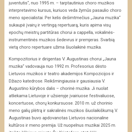
juventutis“, nuo 1995 m. – tarptautinius choro muzikos
interpretavimo kursus, kuriuos veda žymūs pasaulio choro
meno specialistai. Per kelis dešimtmečius „Jauna muzika“
sukaupė įvairų ir vertingą repertuarą, kuris apima visų
epochų meistrų partitūras chorui a cappella, vokalinės-
instrumentinės muzikos šedevrus ir premjeras. Svarbią
vietą choro repertuare užima šiuolaikinė muzika.
Kompozitorius ir dirigentas V. Augustinas chorui „Jauna
muzika“ vadovauja nuo 1992 m. Profesorius dėsto
Lietuvos muzikos ir teatro akademijos Kompozicijos ir
Džiazo katedrose. Reikšmingiausia ir gausiausia V.
Augustino kūrybos dalis – chorinė muzika. Ji nuolat
atliekama Lietuvoje ir užsienyje įvairiuose festivaliuose,
koncertuose, chorų konkursuose. 2010 m. už chorinio
meno galių plėtrą ir sakralinės muzikos šiuolaikiškumą V.
Augustinas buvo apdovanotas Lietuvos nacionaline
kultūros ir meno premija. Už nuopelnus muzikai 2025 m.