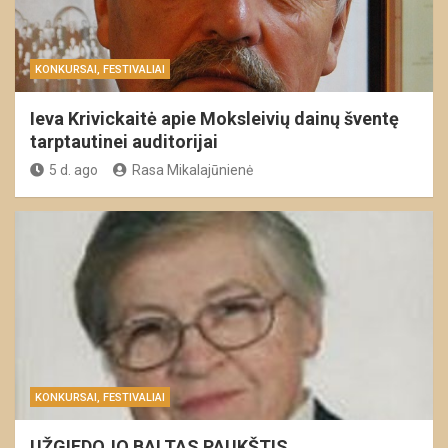
KONKURSAI, FESTIVALIAI
Ieva Krivickaitė apie Moksleivių dainų šventę
tarptautinei auditorijai
5 d. ago
Rasa Mikalajūnienė
KONKURSAI, FESTIVALIAI
UŽGIEDOJO BALTAS PAUKŠTIS