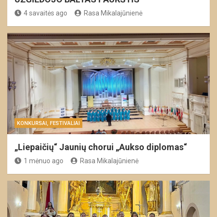
4 savaitės ago
Rasa Mikalajūnienė
KONKURSAI, FESTIVALIAI
„Liepaičių“ Jaunių chorui „Aukso diplomas“
1 mėnuo ago
Rasa Mikalajūnienė