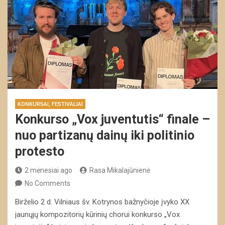
KONKURSAI, FESTIVALIAI
Konkurso „Vox juventutis“ finale –
nuo partizanų dainų iki politinio
protesto
2 mėnesiai ago
Rasa Mikalajūnienė
No Comments
Birželio 2 d. Vilniaus šv. Kotrynos bažnyčioje įvyko XX
jaunųjų kompozitorių kūrinių chorui konkurso „Vox