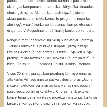
panašios temos atskleidžiamos sumaniai pasitelkiant
skirtingas komponavimo technikas, kūrybiškai išnaudojant
choro galimybes. Manau, kad spalvinga, šių dienų
aktualijomis persmelkta koncerto programa, nepaliks
abejingų“, – sakė konkurso kuratorius, kompozitorius ir
dirigentas V. Augustinas prieš finalinį konkurso koncertą.
Renginio metu paaiškėjo šių metų nugalėtojai: I premiją,
“Jaunos muzikos” ir publikos simpatijų prizą laimėjo
Evaldas Alekna (nuotr. centre) už kūrinį “Lyja lietūs, lyja”; II
premija įteikta Kazimierui Krulikovskiui (nuotr. kairėje) už
kūrinį “Truth” ir III – Domantui Balsui už kūrinį “Veritas.
Visus XX metų jaunųjų kompozitorių kūrinių premjeras
atliekantis Vilniaus miesto savivaldybės choras „Jauna
muzika“ Lietuvoje vertinamas kaip vienas ryškiausių ir
pajėgiausių vokalinių kolektyvų. Choras ne tik aktyviai
koncertuoja, bet ir yra įvairių projektų iniciatorius: kartu su
Lietuvos kompozitorių sąjunga rengia konkursą „Vox