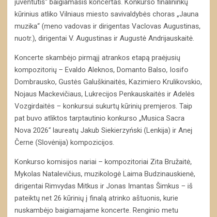
juventutis“ baigiamasis koncertas. Konkurso finalininkų
kūrinius atliko Vilniaus miesto savivaldybės choras „Jauna
muzika“ (meno vadovas ir dirigentas Vaclovas Augustinas,
nuotr.), dirigentai V. Augustinas ir Augustė Andrijauskaitė.
Koncerte skambėjo pirmąjį atrankos etapą praėjusių
kompozitorių – Evaldo Aleknos, Domanto Balso, Iosifo
Dombrausko, Gustės Galuškinaitės, Kazimiero Krulikovskio,
Nojaus Mackevičiaus, Lukrecijos Penkauskaitės ir Adelės
Vozgirdaitės – konkursui sukurtų kūrinių premjeros. Taip
pat buvo atliktos tarptautinio konkurso „Musica Sacra
Nova 2026“ laureatų Jakub Siekierzyński (Lenkija) ir Anej
Černe (Slovėnija) kompozicijos.
Konkurso komisijos nariai – kompozitoriai Zita Bružaitė,
Mykolas Natalevičius, muzikologė Laima Budzinauskienė,
dirigentai Rimvydas Mitkus ir Jonas Imantas Šimkus – iš
pateiktų net 26 kūrinių į finalą atrinko aštuonis, kurie
nuskambėjo baigiamajame koncerte. Renginio metu