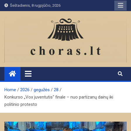
Skip
Šeštadienis, 8 rugpjūčio, 2026
to
content
Home
2026
gegužės
28
Konkurso „Vox juventutis“ finale – nuo partizanų dainų iki
politinio protesto