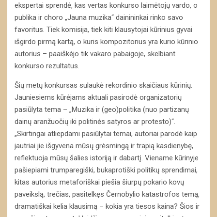
ekspertai sprendė, kas vertas konkurso laimėtojų vardo, o
publika ir choro „Jauna muzika“ dainininkai rinko savo
favoritus. Tiek komisija, tiek kiti klausytojai kūrinius gyvai
išgirdo pirmą kartą, o kuris kompozitorius yra kurio kūrinio
autorius – paaiškėjo tik vakaro pabaigoje, skelbiant
konkurso rezultatus.
Šių metų konkursas sulaukė rekordinio skaičiaus kūrinių.
Jauniesiems kūrėjams aktuali pasirodė organizatorių
pasiūlyta tema – „Muzika ir (geo)politika (nuo partizanų
dainų aranžuočių iki politinės satyros ar protesto)“.
„Skirtingai atliepdami pasiūlytai temai, autoriai parodė kaip
jautriai jie išgyvena mūsų grėsmingą ir trapią kasdienybę,
reflektuoja mūsų šalies istoriją ir dabartį. Viename kūrinyje
pašiepiami trumparegiški, bukaprotiški politikų sprendimai,
kitas autorius metaforiškai piešia šiurpų pokario kovų
paveikslą, trečias, pasitelkęs Černobylio katastrofos temą,
dramatiškai kelia klausimą – kokia yra tiesos kaina? Šios ir