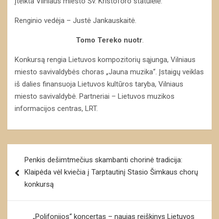
įteikta Vilniaus miesto Šv. Kristoforo statulėlė.
Renginio vedėja – Justė Jankauskaitė.
Tomo Tereko nuotr
.
Konkursą rengia Lietuvos kompozitorių sąjunga, Vilniaus
miesto savivaldybės choras „Jauna muzika“. Įstaigų veiklas
iš dalies finansuoja Lietuvos kultūros taryba, Vilniaus
miesto savivaldybė. Partneriai – Lietuvos muzikos
informacijos centras, LRT.
Navigacija
Penkis dešimtmečius skambanti chorinė tradicija:
tarp
Klaipėda vėl kviečia į Tarptautinį Stasio Šimkaus chorų
įrašų
konkursą
„Polifonijos“ koncertas – naujas reiškinys Lietuvos