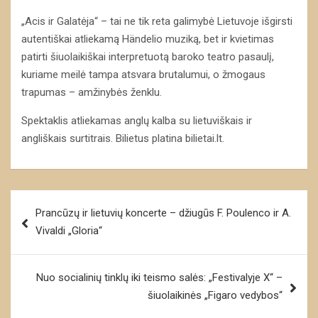
„Acis ir Galatėja“ – tai ne tik reta galimybė Lietuvoje išgirsti
autentiškai atliekamą Händelio muziką, bet ir kvietimas
patirti šiuolaikiškai interpretuotą baroko teatro pasaulį,
kuriame meilė tampa atsvara brutalumui, o žmogaus
trapumas – amžinybės ženklu.
Spektaklis atliekamas anglų kalba su lietuviškais ir
angliškais surtitrais. Bilietus platina bilietai.lt.
Navigacija
Prancūzų ir lietuvių koncerte – džiugūs F. Poulenco ir A.
tarp
Vivaldi „Gloria“
įrašų
Nuo socialinių tinklų iki teismo salės: „Festivalyje X“ –
šiuolaikinės „Figaro vedybos“