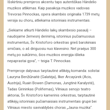
Išskirtiniu premjeros akcentu taps autentiškas Händelio
muzikos atlikimas. Kaip pasakoja muzikos vadovas
Trevoras Pinnockas, opera skambės originalia 1739 metų
versija su choru, atliekama istoriniais instrumentais.
„Siekiame atkurti Händelio laikų skambesio pasaulį –
naudojame žemesnį derinimą, istorinius pučiamuosius
instrumentus, Šv. Kristoforo orkestras grieš barokiniais
smičiais, o aš diriguosiu nuo klavesino. Net praėjus 300
metų po sukūrimo, šios muzikos energija išlieka
nepaprastai gyva“, – teigia T. Pinnockas.
Premjeroje dalyvaus tarptautinė atlikėjų komanda: solistai
Lauryna Benžiūnaitė (Galatėja), Ilker Arcayürek (Acis,
Austrija), Ruairi Bowen (Damonas, Jungtinė Karalystė),
Tadas Girininkas (Polifemas), Vilniaus senojo teatro
aktoriai, Šv. Kristoforo kamerinis orkestras, tarptautinė
atlikėjų istoriniais pučiamaisiais instrumentais grupė bei
Vilniaus miesto savivaldybės choras „Jauna muzika“.