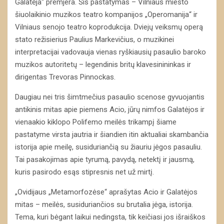
Galatėja“ premjera. Šis pastatymas – Vilniaus miesto
šiuolaikinio muzikos teatro kompanijos „Operomanija“ ir
Vilniaus senojo teatro koprodukcija. Dviejų veiksmų operą
stato režisierius Paulius Markevičius, o muzikinei
interpretacijai vadovauja vienas ryškiausių pasaulio baroko
muzikos autoritetų – legendinis britų klavesinininkas ir
dirigentas Trevoras Pinnockas.
Daugiau nei tris šimtmečius pasaulio scenose gyvuojantis
antikinis mitas apie piemens Acio, jūrų nimfos Galatėjos ir
vienaakio kiklopo Polifemo meilės trikampį šiame
pastatyme virsta jautria ir šiandien itin aktualiai skambančia
istorija apie meilę, susiduriančią su žiauriu jėgos pasauliu.
Tai pasakojimas apie tyrumą, pavydą, netektį ir jausmą,
kuris pasirodo esąs stipresnis net už mirtį.
„Ovidijaus „Metamorfozėse“ aprašytas Acio ir Galatėjos
mitas – meilės, susiduriančios su brutalia jėga, istorija.
Tema, kuri bėgant laikui nedingsta, tik keičiasi jos išraiškos