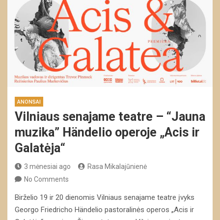
ANONSAI
Vilniaus senajame teatre – “Jauna
muzika” Händelio operoje „Acis ir
Galatėja“
3 mėnesiai ago
Rasa Mikalajūnienė
No Comments
Birželio 19 ir 20 dienomis Vilniaus senajame teatre įvyks
Georgo Friedricho Händelio pastoralinės operos „Acis ir