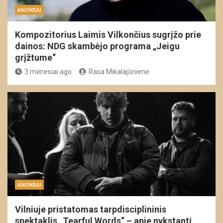
ANONSAI
Kompozitorius Laimis Vilkončius sugrįžo prie
dainos: NDG skambėjo programa „Jeigu
grįžtume“
3 mėnesiai ago
Rasa Mikalajūnienė
ANONSAI
Vilniuje pristatomas tarpdisciplininis
spektaklis „Tearful Words“ – apie nykstantį