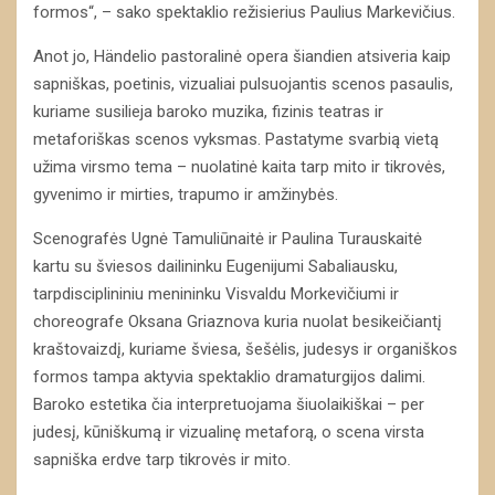
formos“, – sako spektaklio režisierius Paulius Markevičius.
Anot jo, Händelio pastoralinė opera šiandien atsiveria kaip
sapniškas, poetinis, vizualiai pulsuojantis scenos pasaulis,
kuriame susilieja baroko muzika, fizinis teatras ir
metaforiškas scenos vyksmas. Pastatyme svarbią vietą
užima virsmo tema – nuolatinė kaita tarp mito ir tikrovės,
gyvenimo ir mirties, trapumo ir amžinybės.
Scenografės Ugnė Tamuliūnaitė ir Paulina Turauskaitė
kartu su šviesos dailininku Eugenijumi Sabaliausku,
tarpdisciplininiu menininku Visvaldu Morkevičiumi ir
choreografe Oksana Griaznova kuria nuolat besikeičiantį
kraštovaizdį, kuriame šviesa, šešėlis, judesys ir organiškos
formos tampa aktyvia spektaklio dramaturgijos dalimi.
Baroko estetika čia interpretuojama šiuolaikiškai – per
judesį, kūniškumą ir vizualinę metaforą, o scena virsta
sapniška erdve tarp tikrovės ir mito.