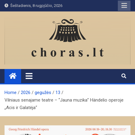
Skip
Šeštadienis, 8 rugpjūčio, 2026
to
content
Home
2026
gegužės
13
Vilniaus senajame teatre – “Jauna muzika” Händelio operoje
„Acis ir Galatėja“