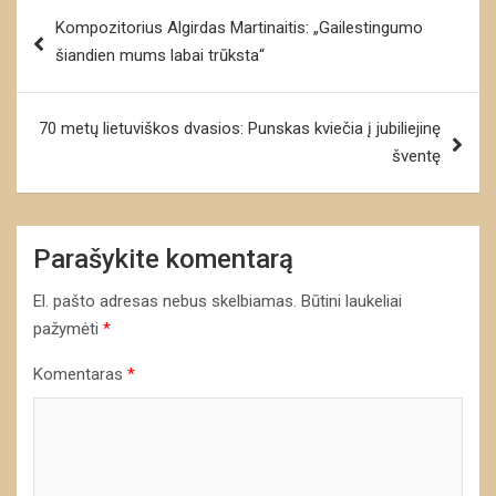
Navigacija
Kompozitorius Algirdas Martinaitis: „Gailestingumo
tarp
šiandien mums labai trūksta“
įrašų
70 metų lietuviškos dvasios: Punskas kviečia į jubiliejinę
šventę
Parašykite komentarą
El. pašto adresas nebus skelbiamas.
Būtini laukeliai
pažymėti
*
Komentaras
*