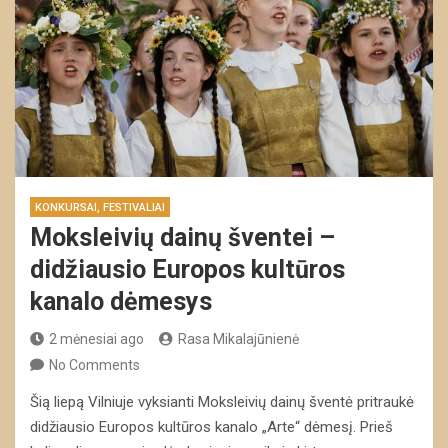
KONKURSAI, FESTIVALIAI
Moksleivių dainų šventei –
didžiausio Europos kultūros
kanalo dėmesys
2 mėnesiai ago
Rasa Mikalajūnienė
No Comments
Šią liepą Vilniuje vyksianti Moksleivių dainų šventė pritraukė
didžiausio Europos kultūros kanalo „Arte“ dėmesį. Prieš