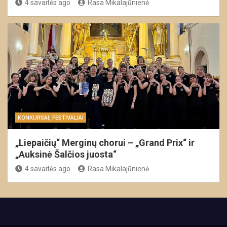
4 savaitės ago
Rasa Mikalajūnienė
KONKURSAI, FESTIVALIAI
„Liepaičių“ Merginų chorui – „Grand Prix“ ir
„Auksinė Šalčios juosta“
4 savaitės ago
Rasa Mikalajūnienė