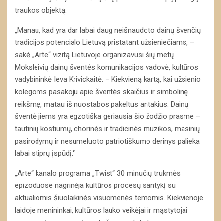
traukos objektą.
„Manau, kad yra dar labai daug neišnaudoto dainų švenčių
tradicijos potencialo Lietuvą pristatant užsieniečiams, –
sakė „Arte“ vizitą Lietuvoje organizavusi šių metų
Moksleivių dainų šventės komunikacijos vadovė, kultūros
vadybininkė Ieva Krivickaitė. – Kiekvieną kartą, kai užsienio
kolegoms pasakoju apie šventės skaičius ir simbolinę
reikšmę, matau iš nuostabos pakeltus antakius. Dainų
šventė jiems yra egzotiška geriausia šio žodžio prasme –
tautinių kostiumų, chorinės ir tradicinės muzikos, masinių
pasirodymų ir nesumeluoto patriotiškumo derinys palieka
labai stiprų įspūdį.“
„Arte“ kanalo programa „Twist“ 30 minučių trukmės
epizoduose nagrinėja kultūros procesų santykį su
aktualiomis šiuolaikinės visuomenės temomis. Kiekvienoje
laidoje menininkai, kultūros lauko veikėjai ir mąstytojai