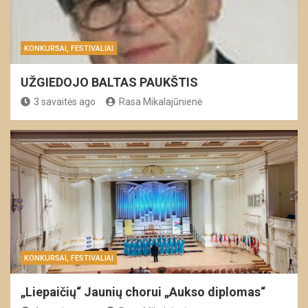
KONKURSAI, FESTIVALIAI
UŽGIEDOJO BALTAS PAUKŠTIS
3 savaitės ago
Rasa Mikalajūnienė
KONKURSAI, FESTIVALIAI
„Liepaičių“ Jaunių chorui „Aukso diplomas“