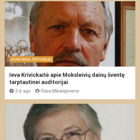
KONKURSAI, FESTIVALIAI
Ieva Krivickaitė apie Moksleivių dainų šventę
tarptautinei auditorijai
3 d. ago
Rasa Mikalajūnienė