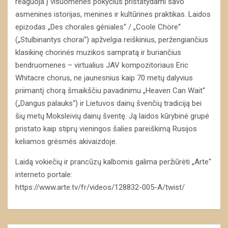
reaguoja į visuomenės pokyčius pristatydami savo
asmenines istorijas, menines ir kultūrines praktikas. Laidos
epizodas „Des chorales géniales“ / „Coole Chöre“
(„Stulbinantys chorai“) apžvelgia reiškinius, peržengiančius
klasikinę chorinės muzikos sampratą ir buriančius
bendruomenes – virtualius JAV kompozitoriaus Eric
Whitacre chorus, ne jaunesnius kaip 70 metų dalyvius
priimantį chorą šmaikščiu pavadinimu „Heaven Can Wait“
(„Dangus palauks“) ir Lietuvos dainų švenčių tradiciją bei
šių metų Moksleivių dainų šventę. Ją laidos kūrybinė grupė
pristato kaip stiprų vieningos šalies pareiškimą Rusijos
keliamos grėsmės akivaizdoje.
Laidą vokiečių ir prancūzų kalbomis galima peržiūrėti „Arte“
interneto portale:
https://www.arte.tv/fr/videos/128832-005-A/twist/