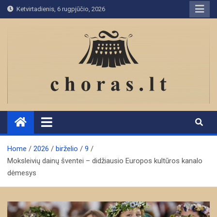
Skip
Ketvirtadienis, 6 rugpjūčio, 2026
to
content
Home
2026
birželio
9
Moksleivių dainų šventei – didžiausio Europos kultūros kanalo
dėmesys