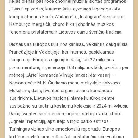
kelias dienas pasirodė chorinei muzikai skirtas programos
„Twist“ epizodas, kuriame šalia gyvosios legendos JAV
kompozitoriaus Eric‘o Whitacre‘o, „Instagram“ sensacijos
Hamburgo mergaičių choro ir kitų chorinės muzikos
fenomenų pristatoma ir Lietuvos dainų švenčių tradicija.
Didžiausias Europos kultūros kanalas, veikiantis daugiausiai
Prancūzijoje ir Vokietijoje, bet internetu pasiekiamas
daugumoje Europos sąjungos šalių, turi 22 milijonus
prenumeratorių ir generuoja 168 milijonus laidų peržiūrų per
mėnesį. „Arte“ komanda Vilniuje lankėsi dar vasarį –
Nacionalinėje M. K. Čiurlionio menų mokykloje dalyvavo
Moksleivių dainų šventės organizacinės komandos
susirinkime, Lietuvos nacionaliniame kultūros centre
susipažino su tautinių kostiumų kolekcija ir 2024 m. vykusiu
Dainų šventės šimtmečio minėjimu, stebėjo vaikų choro
„Ugnelė“ repeticiją, apžiūrėjo Vingio parko estradą.
Turiningas vizitas virto emocionaliu reportažu, Europos
kultūros mylėtojams mūsų šalį pristatančiu kaip ypatingą