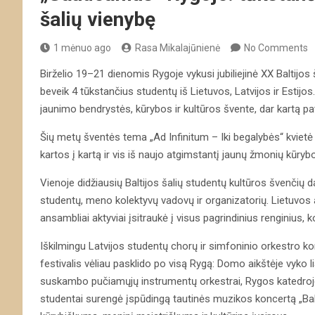
šalių vienybę
1 mėnuo ago
Rasa Mikalajūnienė
No Comments
Birželio 19–21 dienomis Rygoje vykusi jubiliejinė XX Baltijo
beveik 4 tūkstančius studentų iš Lietuvos, Latvijos ir Estij
jaunimo bendrystės, kūrybos ir kultūros švente, dar kartą pat
Šių metų šventės tema „Ad Infinitum – Iki begalybės“ kvietė p
kartos į kartą ir vis iš naujo atgimstantį jaunų žmonių kūryb
Vienoje didžiausių Baltijos šalių studentų kultūros švenčių 
studentų, meno kolektyvų vadovų ir organizatorių. Lietuvos a
ansambliai aktyviai įsitraukė į visus pagrindinius renginius
Iškilmingu Latvijos studentų chorų ir simfoninio orkestro kon
festivalis vėliau pasklido po visą Rygą: Domo aikštėje vyk
suskambo pučiamųjų instrumentų orkestrai, Rygos katedroje 
studentai surengė įspūdingą tautinės muzikos koncertą „Bal