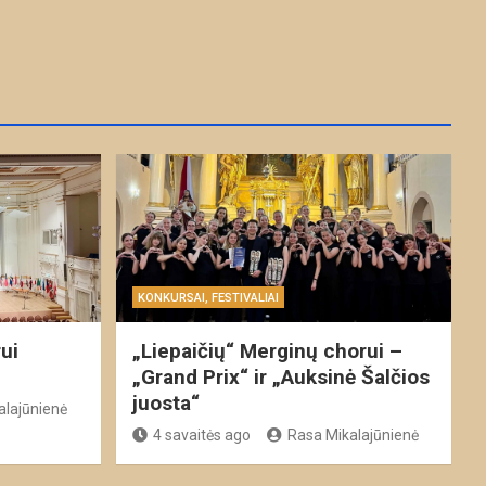
KONKURSAI, FESTIVALIAI
ui
„Liepaičių“ Merginų chorui –
„Grand Prix“ ir „Auksinė Šalčios
juosta“
alajūnienė
4 savaitės ago
Rasa Mikalajūnienė