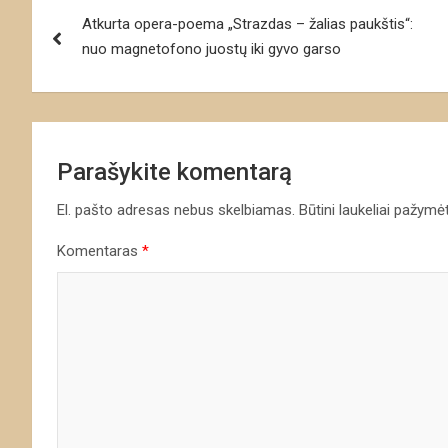
Navigacija
Atkurta opera-poema „Strazdas – žalias paukštis“:
tarp
nuo magnetofono juostų iki gyvo garso
įrašų
Parašykite komentarą
El. pašto adresas nebus skelbiamas.
Būtini laukeliai pažymė
Komentaras
*