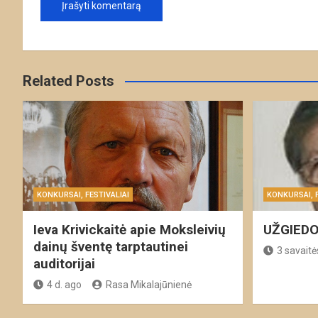
Related Posts
KONKURSAI, FESTIVALIAI
KONKURSAI, F
Ieva Krivickaitė apie Moksleivių
UŽGIEDO
dainų šventę tarptautinei
3 savaitė
auditorijai
4 d. ago
Rasa Mikalajūnienė