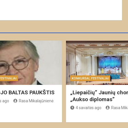
ESTIVALIAI
KONKURSAI, FESTIVALIAI
JO BALTAS PAUKŠTIS
„Liepaičių“ Jaunių chor
„Aukso diplomas“
s ago
Rasa Mikalajūnienė
4 savaitės ago
Rasa Mik