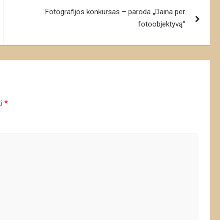
Fotografijos konkursas – paroda „Daina per
fotoobjektyvą“
ti
*