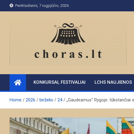
Skip
Penktadienis, 7 rugpjūčio, 2026
to
content
KONKURSAI, FESTIVALIAI
LCHS NAUJIENOS
Home
2026
birželio
24
„Gaudeamus“ Rygoje: tūkstančiai st