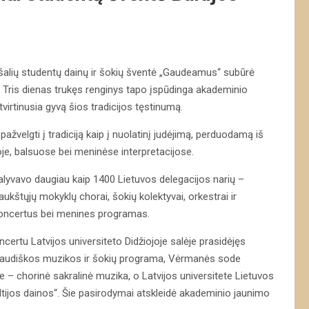
s šalių studentų dainų ir šokių šventė „Gaudeamus“ subūrė
os. Tris dienas trukęs renginys tapo įspūdinga akademinio
virtinusia gyvą šios tradicijos tęstinumą.
ažvelgti į tradiciją kaip į nuolatinį judėjimą, perduodamą iš
oje, balsuose bei meninėse interpretacijose.
dalyvavo daugiau kaip 1400 Lietuvos delegacijos narių –
ukštųjų mokyklų chorai, šokių kolektyvai, orkestrai ir
, koncertus bei menines programas.
certu Latvijos universiteto Didžiojoje salėje prasidėjęs
o liaudiškos muzikos ir šokių programa, Vėrmanės sode
– chorinė sakralinė muzika, o Latvijos universitete Lietuvos
tijos dainos“. Šie pasirodymai atskleidė akademinio jaunimo