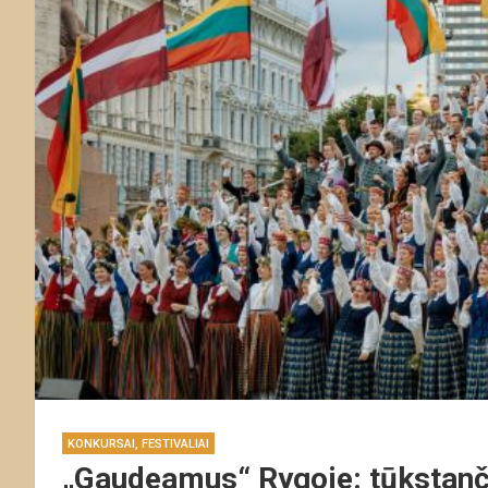
KONKURSAI, FESTIVALIAI
„Gaudeamus“ Rygoje: tūkstanči