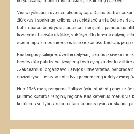
kūrybiškumą, meninį meistriškumą ir kultūrinę įvairovę.
Vienu ryškiausių šventės akcentų tapo Dailės teatre nuskamb
žiūrovus į spalvingą kelionę, atskleidžiančią trijų Baltijos ša
bet ir stiprus bendrystės jausmas, vienijantis jaunuosius at
koncertas Laisvės aikštėje, subūręs tūkstančius dalyvių ir 
scena tapo simboline erdve, kurioje susitiko tradicija, jaunystė
Pasibaigus jubiliejinei šventei dalyviai į namus išsivežė ne t
bendrystės patirtis bei įkvėpimą tęsti gyvą studentų kultūros 
„Gaudeamus“ organizavo Latvijos universitetas, bendradarbi
savivaldybe. Lietuvos kolektyvų pasirengimą ir dalyvavimą š
Nuo 1956 metų rengiama Baltijos šalių studentų dainų ir š
jaunimo kultūros renginių regione. Kas ketverius metus vis k
kultūrines vertybes, stiprina tarptautinius ryšius ir skatina j