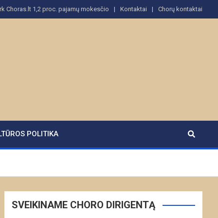
rk Choras.lt 1,2 proc. pajamų mokesčio
Kontaktai
Chorų kontaktai
LTŪROS POLITIKA
SVEIKINAME CHORO DIRIGENTĄ