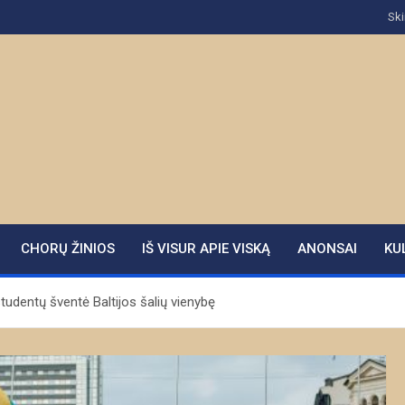
Ski
CHORŲ ŽINIOS
IŠ VISUR APIE VISKĄ
ANONSAI
KU
udentų šventė Baltijos šalių vienybę