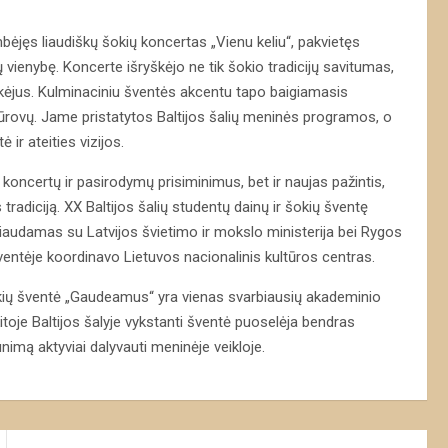
ėjęs liaudiškų šokių koncertas „Vienu keliu“, pakvietęs
lių vienybę. Koncerte išryškėjo ne tik šokio tradicijų savitumas,
likėjus. Kulminaciniu šventės akcentu tapo baigiamasis
žiūrovų. Jame pristatytos Baltijos šalių meninės programos, o
 ir ateities vizijos.
ik koncertų ir pasirodymų prisiminimus, bet ir naujas pažintis,
tradiciją. XX Baltijos šalių studentų dainų ir šokių šventę
audamas su Latvijos švietimo ir mokslo ministerija bei Rygos
ventėje koordinavo Lietuvos nacionalinis kultūros centras.
okių šventė „Gaudeamus“ yra vienas svarbiausių akademinio
itoje Baltijos šalyje vykstanti šventė puoselėja bendras
aunimą aktyviai dalyvauti meninėje veikloje.