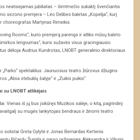
s neatsiejamas jubiliatas – šimtmečio sukaktį švenčiantis
simo sezono premjera – Léo Delibes baletas „Kopelija“, kurį
 ir choreografas Martynas Rimeikis.
oving Rooms“, kurio premjerą parengs ir atliks mūsų baleto
kimirkos lengvumas“, kuris sužavės visus gracingiausio
tus dėlioja Audrius Kundrotas, LNOBT generalinio direktoriaus
ir „Parko“ spektaklius. Jaunuosius teatro žiūrovus džiugins
os „Alisa stebuklų šalyje“ ir „Zuikis puikis“.
i su LNOBT atlikėjais
. Vienas iš jų bus įsikūręs Muzikos salėje, o kitą, pagrindinį
vaitgalį su mugės lankytojais bendraus ir žinomi teatro
o solistai Greta Gylytė ir Jonas Bernardas Kertenis.
gentu Ričardu Šumila ir garso režisieriais Aleksandra ir Viliumi