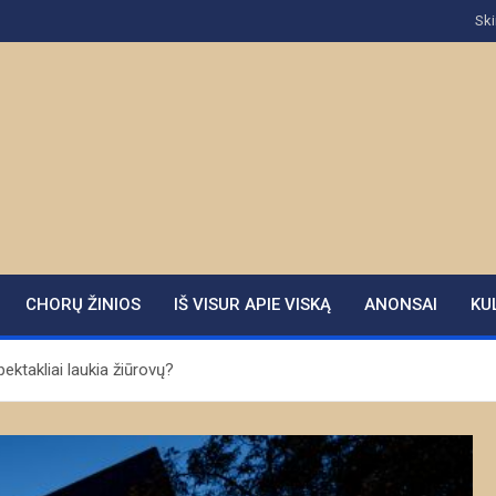
Ski
CHORŲ ŽINIOS
IŠ VISUR APIE VISKĄ
ANONSAI
KU
ktakliai laukia žiūrovų?