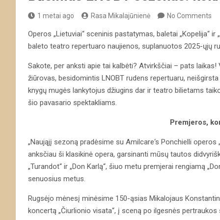
1 metai ago
Rasa Mikalajūnienė
No Comments
Operos „Lietuviai“ sceninis pastatymas, baletai „Kopelija“ i
baleto teatro repertuaro naujienos, suplanuotos 2025-ųjų
Sakote, per anksti apie tai kalbėti? Atvirkščiai – pats laika
žiūrovas, besidomintis LNOBT rudens repertuaru, neišgirsta n
knygų mugės lankytojus džiugins dar ir teatro bilietams taiko
šio pavasario spektakliams.
Premjeros, konc
„Naująjį sezoną pradėsime su Amilcare‘s Ponchielli operos 
anksčiau ši klasikinė opera, garsinanti mūsų tautos didvyri
„Turandot“ ir „Don Karlą“, šiuo metu premjerai rengiamą „Don 
senuosius metus.
Rugsėjo mėnesį minėsime 150-ąsias Mikalojaus Konstantino 
koncertą „Čiurlionio visata“, į sceną po ilgesnės pertraukos 