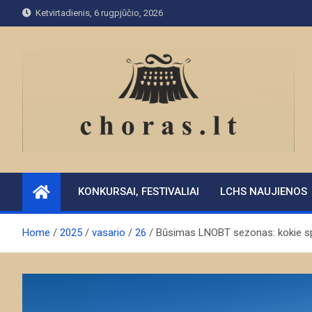
Skip
Ketvirtadienis, 6 rugpjūčio, 2026
to
content
KONKURSAI, FESTIVALIAI
LCHS NAUJIENOS
Home
2025
vasario
26
Būsimas LNOBT sezonas: kokie spe