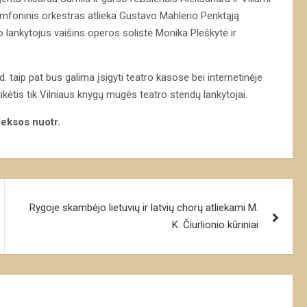
simfoninis orkestras atlieka Gustavo Mahlerio Penktąją
 lankytojus vaišins operos solistė Monika Pleškytė ir
 taip pat bus galima įsigyti teatro kasose bei internetinėje
ikėtis tik Vilniaus knygų mugės teatro stendų lankytojai.
eksos nuotr.
Rygoje skambėjo lietuvių ir latvių chorų atliekami M.
K. Čiurlionio kūriniai