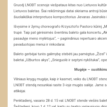
Gruodį LNOBT scenoje viešpataus kitas nuo Lietuvos kultūro
Lietuvos baletas. Šiai reikšmingai datai skiriama antroji bū
šiuolaikiškai interpretuos kompozitorius Jievaras Jasinskis
Išvysime ir žymų choreografo Krzysztofo Pastoro kūrinį „M
trupė. Taip pat gėrėsimės šventiniu baleto gala koncertu „A
pasaulyje meno mylėtojus“, – pagrindinius repertuaro akcen
pavaduotojas menui ir rinkodarai.
Baleto gerbėjai turės galimybę stebėti jau pamėgtus „Žizel“ 
baletai „Užburtos akys“, „Snieguolė ir septyni nykštukai“, oper
Mugėje – susitikima
Vilniaus knygų mugėje, kaip ir kasmet, veiks du LNOBT stendai
LNOBT stendą nesunkiai rasite 3-ioje mugės salėje. Jame sa
atlikėjai.
Penktadienį, vasario 28 d. 15 val. LNOBT stende viešės balet
Šeštadienį, kovo 1 d. 12 val. kartu su teatro vyriausiuoju diri