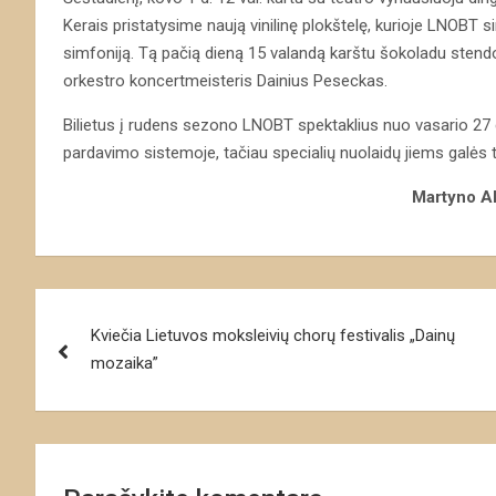
Kerais pristatysime naują vinilinę plokštelę, kurioje LNOBT 
simfoniją. Tą pačią dieną 15 valandą karštu šokoladu stendo
orkestro koncertmeisteris Dainius Peseckas.
Bilietus į rudens sezono LNOBT spektaklius nuo vasario 27 d.
pardavimo sistemoje, tačiau specialių nuolaidų jiems galės t
Martyno Al
Navigacija
Kviečia Lietuvos moksleivių chorų festivalis „Dainų
tarp
mozaika”
įrašų