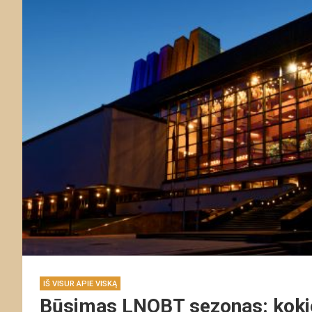
IŠ VISUR APIE VISKĄ
Būsimas LNOBT sezonas: kokie 