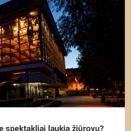
spektakliai laukia žiūrovų?