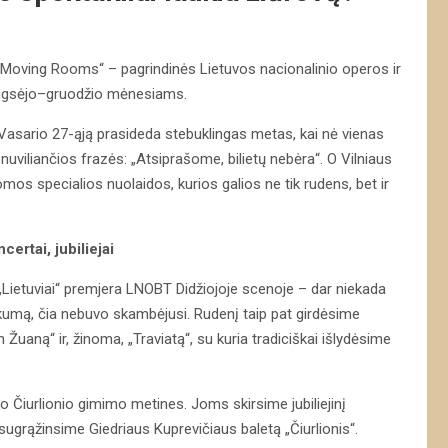
r „Moving Rooms“ – pagrindinės Lietuvos nacionalinio operos ir
 rugsėjo–gruodžio mėnesiams.
s! Vasario 27-ąją prasideda stebuklingas metas, kai nė vienas
uviliančios frazės: „Atsiprašome, bilietų nebėra“. O Vilniaus
mos specialios nuolaidos, kurios galios ne tik rudens, bet ir
ertai, jubiliejai
„Lietuviai“ premjera LNOBT Didžiojoje scenoje – dar niekada
škumą, čia nebuvo skambėjusi. Rudenį taip pat girdėsime
Žuaną“ ir, žinoma, „Traviatą“, su kuria tradiciškai išlydėsime
Čiurlionio gimimo metines. Joms skirsime jubiliejinį
sugrąžinsime Giedriaus Kuprevičiaus baletą „Čiurlionis“.