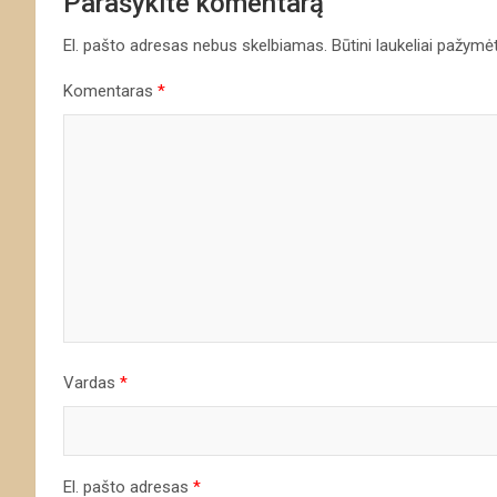
Parašykite komentarą
El. pašto adresas nebus skelbiamas.
Būtini laukeliai pažymė
Komentaras
*
Vardas
*
El. pašto adresas
*