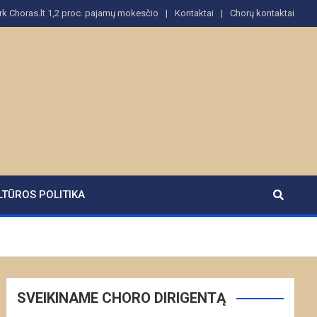
rk Choras.lt 1,2 proc. pajamų mokesčio
Kontaktai
Chorų kontaktai
LTŪROS POLITIKA
SVEIKINAME CHORO DIRIGENTĄ