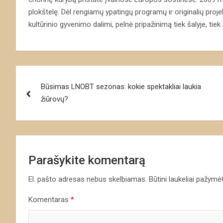
plokštelę. Dėl rengiamų ypatingų programų ir originalių pro
kultūrinio gyvenimo dalimi, pelnė pripažinimą tiek šalyje, tiek
Navigacija
Būsimas LNOBT sezonas: kokie spektakliai laukia
tarp
žiūrovų?
įrašų
Parašykite komentarą
El. pašto adresas nebus skelbiamas.
Būtini laukeliai pažymė
Komentaras
*