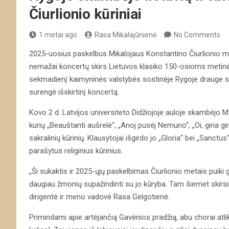
Čiurlionio kūriniai
1 metai ago
Rasa Mikalajūnienė
No Comments
2025-uosius paskelbus Mikalojaus Konstantino Čiurlionio me
nemažai koncertų skirs Lietuvos klasiko 150-osioms metinė
sekmadienį kaimyninės valstybės sostinėje Rygoje drauge su 
surengė išskirtinį koncertą.
Kovo 2 d. Latvijos universiteto Didžiojoje auloje skambėjo M.
kurių „Beauštanti aušrelė“, „Anoj pusėj Nemuno“, „Oi, giria gir
sakralinių kūrinių. Klausytojai išgirdo jo „Gloria“ bei „Sanct
parašytus religinius kūrinius.
„Ši sukaktis ir 2025-ųjų paskelbimas Čiurlionio metais puiki 
daugiau žmonių supažindinti su jo kūryba. Tam šiemet skirs
dirigentė ir meno vadovė Rasa Gelgotienė.
Primindami apie artėjančią Gavėnios pradžią, abu chorai atli