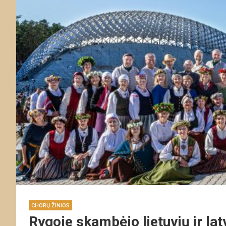
CHORŲ ŽINIOS
Rygoje skambėjo lietuvių ir lat