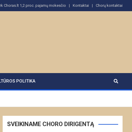
rk Choras.lt 1,2 proc. pajamų mokesčio
Kontaktai
Chorų kontaktai
LTŪROS POLITIKA
SVEIKINAME CHORO DIRIGENTĄ