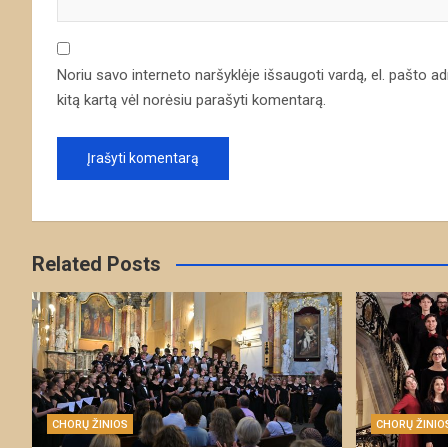
Noriu savo interneto naršyklėje išsaugoti vardą, el. pašto adre
kitą kartą vėl norėsiu parašyti komentarą.
Related Posts
CHORŲ ŽINIOS
CHORŲ ŽINIO