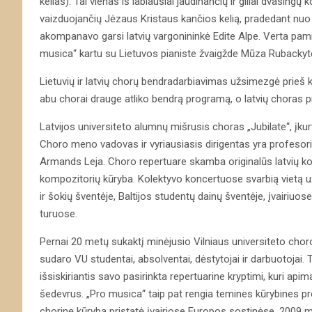
kelias). Tai vienas iš labiausiai jaudinančių ir giliai dvasing
vaizduojančių Jėzaus Kristaus kančios kelią, pradedant nuo
akompanavo garsi latvių vargonininkė Edite Alpe. Verta paminė
musica“ kartu su Lietuvos pianiste žvaigžde Mūza Rubackyte 
Lietuvių ir latvių chorų bendradarbiavimas užsimezgė prieš k
abu chorai drauge atliko bendrą programą, o latvių choras pr
Latvijos universiteto alumnų mišrusis choras „Jubilate“, įkur
Choro meno vadovas ir vyriausiasis dirigentas yra profesori
Armands Leja. Choro repertuare skamba originalūs latvių komp
kompozitorių kūryba. Kolektyvo koncertuose svarbią vietą u
ir šokių šventėje, Baltijos studentų dainų šventėje, įvairiuo
turuose.
Pernai 20 metų sukaktį minėjusio Vilniaus universiteto cho
sudaro VU studentai, absolventai, dėstytojai ir darbuotojai. T
išsiskiriantis savo pasirinkta repertuarine kryptimi, kuri ap
šedevrus. „Pro musica“ taip pat rengia temines kūrybines p
chorinę kūrybą pristatė įvairiose Europos sostinėse. 2009 m.