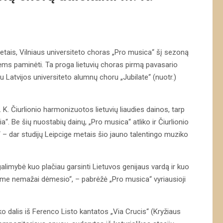
tais, Vilniaus universiteto choras „Pro musica“ šį sezoną
ms paminėti. Ta proga lietuvių choras pirmą pavasario
Latvijos universiteto alumnų choru „Jubilate“ (nuotr.)
 K. Čiurlionio harmonizuotos lietuvių liaudies dainos, tarp
ia“. Be šių nuostabių dainų, „Pro musica“ atliko ir Čiurlionio
us“ – dar studijų Leipcige metais šio jauno talentingo muziko
galimybė kuo plačiau garsinti Lietuvos genijaus vardą ir kuo
ime nemažai dėmesio“, – pabrėžė „Pro musica“ vyriausioji
ko dalis iš Ferenco Listo kantatos „Via Crucis“ (Kryžiaus