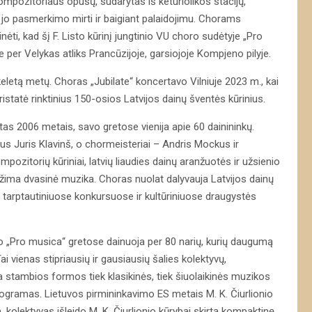
ų kompozitoriaus opusų, sudarytas iš keturiolikos stacijų,
 jo pasmerkimo mirti ir baigiant palaidojimu. Chorams
ti, kad šį F. Listo kūrinį jungtinio VU choro sudėtyje „Pro
per Velykas atliks Prancūzijoje, garsiojoje Kompjeno pilyje.
eletą metų. Choras „Jubilate“ koncertavo Vilniuje 2023 m., kai
istatė rinktinius 150-osios Latvijos dainų šventės kūrinius.
tas 2006 metais, savo gretose vienija apie 60 dainininkų.
us Juris Klavinš, o chormeisteriai – Andris Mockus ir
ozitorių kūriniai, latvių liaudies dainų aranžuotės ir užsienio
žima dvasinė muzika. Choras nuolat dalyvauja Latvijos dainų
se tarptautiniuose konkursuose ir kultūriniuose draugystės
ro „Pro musica“ gretose dainuoja per 80 narių, kurių daugumą
ai vienas stipriausių ir gausiausių šalies kolektyvų,
ima stambios formos tiek klasikinės, tiek šiuolaikinės muzikos
rogramas. Lietuvos pirmininkavimo ES metais M. K. Čiurlionio
 kolektyvas išleido M. K. Čiurlionio kūrybai skirtą kompaktinę