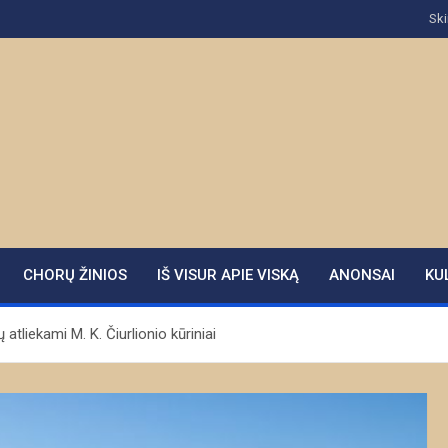
Ski
CHORŲ ŽINIOS
IŠ VISUR APIE VISKĄ
ANONSAI
KU
 atliekami M. K. Čiurlionio kūriniai