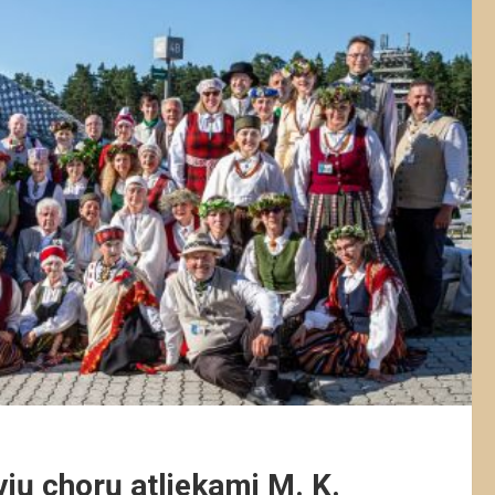
vių chorų atliekami M. K.