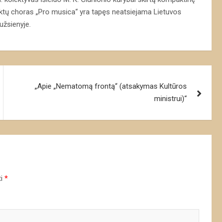
jektų choras „Pro musica“ yra tapęs neatsiejama Lietuvos
 užsienyje.
„Apie „Nematomą frontą“ (atsakymas Kultūros
ministrui)“
ti
*