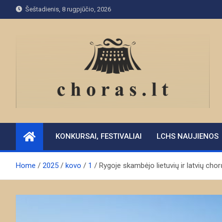
Skip
Šeštadienis, 8 rugpjūčio, 2026
to
content
KONKURSAI, FESTIVALIAI
LCHS NAUJIENOS
Home
2025
kovo
1
Rygoje skambėjo lietuvių ir latvių chorų