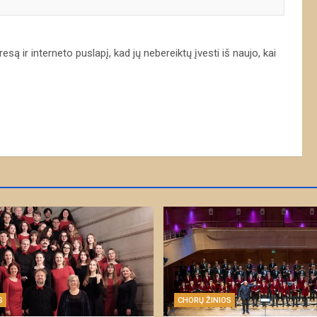
są ir interneto puslapį, kad jų nebereiktų įvesti iš naujo, kai
S
CHORŲ ŽINIOS