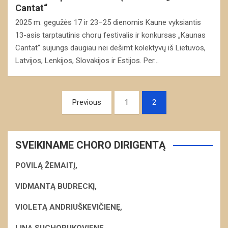
Cantat“
2025 m. gegužės 17 ir 23–25 dienomis Kaune vyksiantis
13-asis tarptautinis chorų festivalis ir konkursas „Kaunas
Cantat“ sujungs daugiau nei dešimt kolektyvų iš Lietuvos,
Latvijos, Lenkijos, Slovakijos ir Estijos. Per…
Navigacija
Previous
1
2
tarp
įrašų
SVEIKINAME CHORO DIRIGENTĄ
POVILĄ ŽEMAITĮ,
VIDMANTĄ BUDRECKĮ,
VIOLETĄ ANDRIUŠKEVIČIENĘ,
LINĄ SUCHORUKOVIENĘ