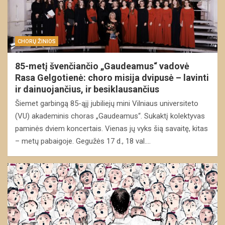
CHORŲ ŽINIOS
85-metį švenčiančio „Gaudeamus“ vadovė
Rasa Gelgotienė: choro misija dvipusė – lavinti
ir dainuojančius, ir besiklausančius
Šiemet garbingą 85-ąjį jubiliejų mini Vilniaus universiteto
(VU) akademinis choras „Gaudeamus“. Sukaktį kolektyvas
paminės dviem koncertais. Vienas jų vyks šią savaitę, kitas
– metų pabaigoje. Gegužės 17 d., 18 val.…