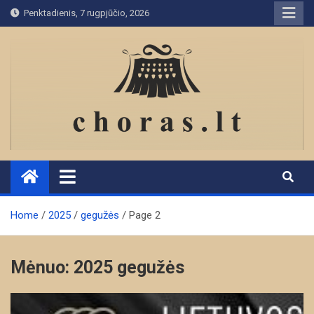
Skip
Penktadienis, 7 rugpjūčio, 2026
to
content
Home
2025
gegužės
Page 2
Mėnuo:
2025 gegužės