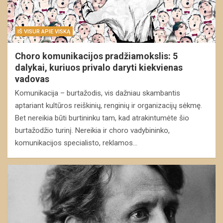
IŠ VISUR APIE VISKĄ
Choro komunikacijos pradžiamokslis: 5
dalykai, kuriuos privalo daryti kiekvienas
vadovas
Komunikacija – burtažodis, vis dažniau skambantis
aptariant kultūros reiškinių, renginių ir organizacijų sėkmę.
Bet nereikia būti burtininku tam, kad atrakintumėte šio
burtažodžio turinį. Nereikia ir choro vadybininko,
komunikacijos specialisto, reklamos…