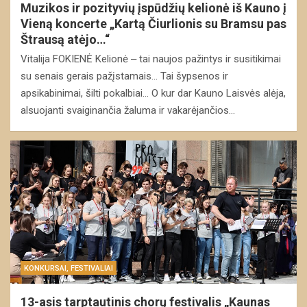
Muzikos ir pozityvių įspūdžių kelionė iš Kauno į
Vieną koncerte „Kartą Čiurlionis su Bramsu pas
Štrausą atėjo…“
Vitalija FOKIENĖ Kelionė ‒ tai naujos pažintys ir susitikimai
su senais gerais pažįstamais… Tai šypsenos ir
apsikabinimai, šilti pokalbiai… O kur dar Kauno Laisvės alėja,
alsuojanti svaiginančia žaluma ir vakarėjančios…
KONKURSAI, FESTIVALIAI
13-asis tarptautinis chorų festivalis „Kaunas