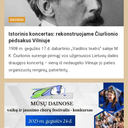
ANONSAI
Istorinis koncertas: rekonstruojame Čiurlionio
pėdsakus Vilniuje
1908 m. gegužės 17 d. dabartinio „Vaidilos teatro“ salėje M.
K. Čiurlionis surengė pirmąjį vos užgimusios Lietuvių dailės
draugijos koncertą – vieną iš nedaugelio Vilniuje jo paties
organizuotų renginių, patvirtintų…