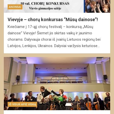
ANONSAI
Vievyje – chorų konkursas “Mūsų dainose”!
Kviečiame į 17-ąjį chorų festivalį – konkursą „Mūsų
dainose“ Vievyje! Šiemet jis skirtas vaikų ir jaunimo
chorams. Dalyvauja chorai iš įvairių Lietuvos regionų bei
Latvijos, Lenkijos, Ukrainos. Dalyviai varžysis keturiose…
IŠ VISUR APIE VISKĄ