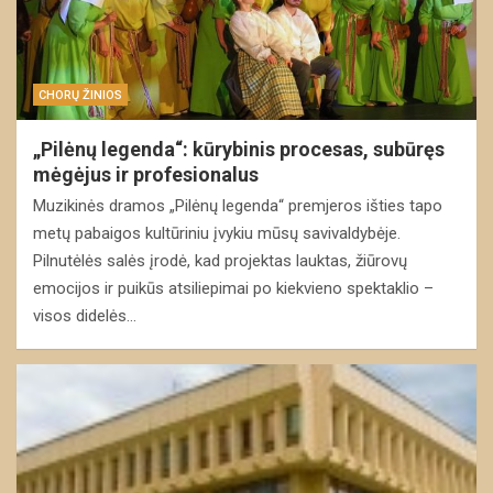
CHORŲ ŽINIOS
„Pilėnų legenda“: kūrybinis procesas, subūręs
mėgėjus ir profesionalus
Muzikinės dramos „Pilėnų legenda“ premjeros išties tapo
metų pabaigos kultūriniu įvykiu mūsų savivaldybėje.
Pilnutėlės salės įrodė, kad projektas lauktas, žiūrovų
emocijos ir puikūs atsiliepimai po kiekvieno spektaklio –
visos didelės…