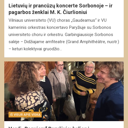
Lietuvių ir prancūzų koncerte Sorbonoje – ir
pagarbos ženklai M. K. Čiurlioniui
Vilniaus universiteto (VU) choras „Gaudeamus“ ir VU
kamerinis orkestras koncertavo Paryžiuje su Sorbonos
universiteto choru ir orkestru. Garbingiausioje Sorbonos
salėje – Didžiajame amfiteatre (Grand Amphithéâtre, nuotr.)
– keturi kolektyvai gruodžio…
IŠ VISUR APIE VISKĄ