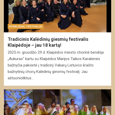
KONKURSAI, FESTIVALIAI
Tradicinis Kalėdinių giesmių festivalis
Klaipėdoje – jau 18 kartą!
2025 m. gruodžio 29 d. Klaipėdos miesto chorinė bendrija
„Aukuras“ kartu su Klaipėdos Marijos Taikos Karalienės
bažnyčia pakvietė į tradicinį Vakarų Lietuvos krašto
bažnytinių chorų Kalėdinių giesmių festivalį. Jau
aštuonioliktus…