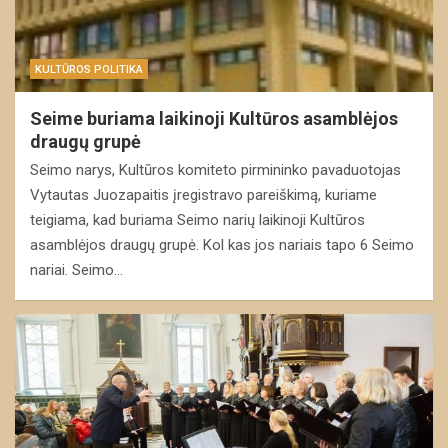
KULTŪROS POLITIKA
Seime buriama laikinoji Kultūros asamblėjos
draugų grupė
Seimo narys, Kultūros komiteto pirmininko pavaduotojas
Vytautas Juozapaitis įregistravo pareiškimą, kuriame
teigiama, kad buriama Seimo narių laikinoji Kultūros
asamblėjos draugų grupė. Kol kas jos nariais tapo 6 Seimo
nariai. Seimo…