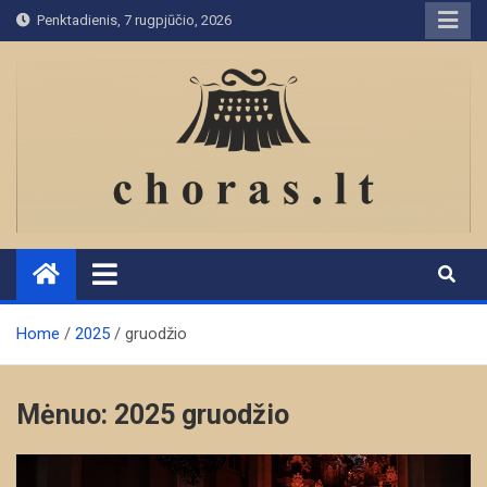
Skip
Penktadienis, 7 rugpjūčio, 2026
to
content
Home
2025
gruodžio
Mėnuo:
2025 gruodžio