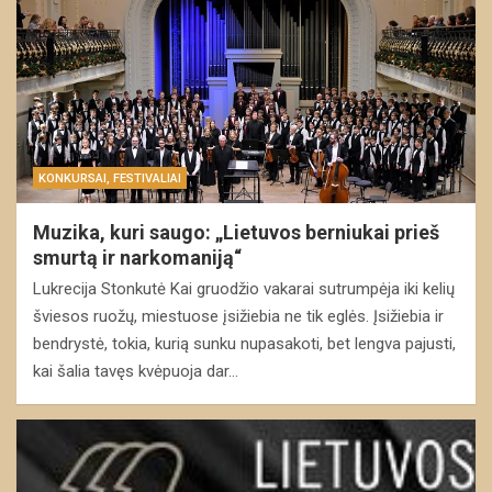
KONKURSAI, FESTIVALIAI
Muzika, kuri saugo: „Lietuvos berniukai prieš
smurtą ir narkomaniją“
Lukrecija Stonkutė Kai gruodžio vakarai sutrumpėja iki kelių
šviesos ruožų, miestuose įsižiebia ne tik eglės. Įsižiebia ir
bendrystė, tokia, kurią sunku nupasakoti, bet lengva pajusti,
kai šalia tavęs kvėpuoja dar…