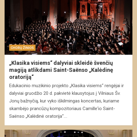
CHORŲ ŽINIOS
„Klasika visiems“ dalyviai skleidė švenčių
magiją atlikdami Saint-Saënso „Kalėdinę
oratoriją“
Edukacinio muzikinio projekto „Klasika visiems“ rengėjai ir
dalyviai gruodžio 20 d. pakvietė klausytojus į Vilniaus Šv.
Jonų bažnyčią, kur vyko iškilmingas koncertas, kuriame
skambėjo prancūzų kompozitoriaus Camille‘io Saint-
Saënso „Kalėdinė oratorija“.…