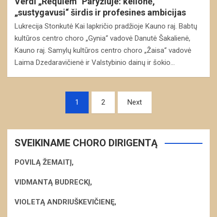
Verdi „Requiem“ Paryžiuje: kelionė,
„sustygavusi“ širdis ir profesines ambicijas
Lukrecija Stonkutė Kai lapkričio pradžioje Kauno raj. Babtų
kultūros centro choro „Gynia“ vadovė Danutė Šakalienė,
Kauno raj. Samylų kultūros centro choro „Žaisa“ vadovė
Laima Dzedaravičienė ir Valstybinio dainų ir šokio…
Navigacija
1
2
Next
tarp
įrašų
SVEIKINAME CHORO DIRIGENTĄ
POVILĄ ŽEMAITĮ,
VIDMANTĄ BUDRECKĮ,
VIOLETĄ ANDRIUŠKEVIČIENĘ,