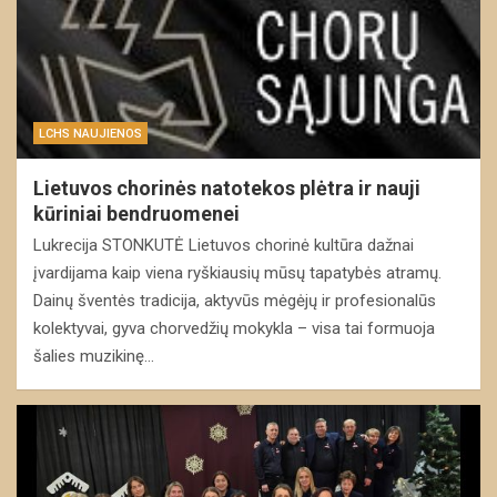
LCHS NAUJIENOS
Lietuvos chorinės natotekos plėtra ir nauji
kūriniai bendruomenei
Lukrecija STONKUTĖ Lietuvos chorinė kultūra dažnai
įvardijama kaip viena ryškiausių mūsų tapatybės atramų.
Dainų šventės tradicija, aktyvūs mėgėjų ir profesionalūs
kolektyvai, gyva chorvedžių mokykla – visa tai formuoja
šalies muzikinę…