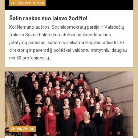
KULTŪROS POLITIKA
Šalin rankas nuo laisvo žodžio!
Kol Nemuno aušros, Socialdemokratų partija ir Valstiečių
frakcija Seime buldozeriu stumia antikonstitucines
įstatymų pataisas, kuriomis siekiama lengviau atleisti LRT
direktorių ir paversti jį politiškai valdomu statytiniu, daugiau
nei 50 profesionalių…
CHORŲ ŽINIOS