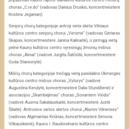
choras „C.re.do“ (vadovas Dainius Druskis, koncertmeisterė
Kristina Jeganian).
Senjorų chorų kategorijoje antroji vieta skirta Vilniaus
kultūros centro senjorų chorui „Versmė“ (vadovas Gintaras
Skapas, koncertmeisterė Janina Kalinaitė), o pirmąją vietą
pelnė Kauno kultūros centro vyresniųjų žmonių mišrus
choras „Ainiai“ (vadovė Jurgita Šalčiūtė, koncertmeisterė
Goda Stanionytė).
Mišrių chorų kategorijoje trečiąją vietą pasidalino Ukmergės
kultūros centro mišrus choras „Vyturys“ (vadovė
Augustina Kerulytė, koncertmeisterė Dalia Stundžienė) ir
asociacijos „Skambėjimas“ choras „Sonantem Viridis“
(vadovė Ausma Sakalauskaitė, koncertmeisterė Justė
Šilaitė). Antrosios vietos skirtos chorui „Alumni Vilnenses“
(vadovas Algimantas Kriūnas, koncertmeisterė Simona
Vitkauskienė), Kauno r. Raudondvario kultūros centro