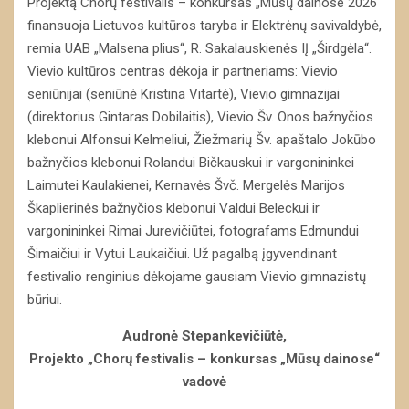
Projektą Chorų festivalis – konkursas „Mūsų dainose 2026“
finansuoja Lietuvos kultūros taryba ir Elektrėnų savivaldybė,
remia UAB „Malsena plius“, R. Sakalauskienės IĮ „Širdgėla“.
Vievio kultūros centras dėkoja ir partneriams: Vievio
seniūnijai (seniūnė Kristina Vitartė), Vievio gimnazijai
(direktorius Gintaras Dobilaitis), Vievio Šv. Onos bažnyčios
klebonui Alfonsui Kelmeliui, Žiežmarių Šv. apaštalo Jokūbo
bažnyčios klebonui Rolandui Bičkauskui ir vargonininkei
Laimutei Kaulakienei, Kernavės Švč. Mergelės Marijos
Škaplierinės bažnyčios klebonui Valdui Beleckui ir
vargonininkei Rimai Jurevičiūtei, fotografams Edmundui
Šimaičiui ir Vytui Laukaičiui. Už pagalbą įgyvendinant
festivalio renginius dėkojame gausiam Vievio gimnazistų
būriui.
Audronė Stepankevičiūtė,
Projekto „Chorų festivalis – konkursas „Mūsų dainose“
vadovė