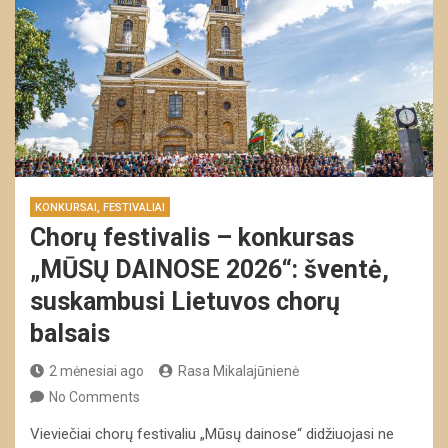
KONKURSAI, FESTIVALIAI
Chorų festivalis – konkursas
„MŪSŲ DAINOSE 2026“: šventė,
suskambusi Lietuvos chorų
balsais
2 mėnesiai ago
Rasa Mikalajūnienė
No Comments
Vieviečiai chorų festivaliu „Mūsų dainose“ didžiuojasi ne