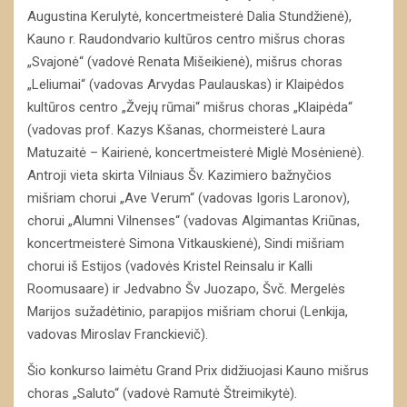
Augustina Kerulytė, koncertmeisterė Dalia Stundžienė),
Kauno r. Raudondvario kultūros centro mišrus choras
„Svajonė“ (vadovė Renata Mišeikienė), mišrus choras
„Leliumai“ (vadovas Arvydas Paulauskas) ir Klaipėdos
kultūros centro „Žvejų rūmai“ mišrus choras „Klaipėda“
(vadovas prof. Kazys Kšanas, chormeisterė Laura
Matuzaitė – Kairienė, koncertmeisterė Miglė Mosėnienė).
Antroji vieta skirta Vilniaus Šv. Kazimiero bažnyčios
mišriam chorui „Ave Verum“ (vadovas Igoris Laronov),
chorui „Alumni Vilnenses“ (vadovas Algimantas Kriūnas,
koncertmeisterė Simona Vitkauskienė), Sindi mišriam
chorui iš Estijos (vadovės Kristel Reinsalu ir Kalli
Roomusaare) ir Jedvabno Šv Juozapo, Švč. Mergelės
Marijos sužadėtinio, parapijos mišriam chorui (Lenkija,
vadovas Miroslav Franckievič).
Šio konkurso laimėtu Grand Prix didžiuojasi Kauno mišrus
choras „Saluto“ (vadovė Ramutė Štreimikytė).