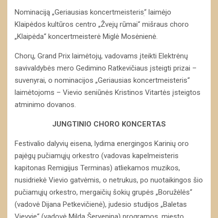
Nominaciją „Geriausias koncertmeisterisׅ“ laimėjo
Klaipėdos kultūros centro „Žvejų rūmai“ mišraus choro
„Klaipėda“ koncertmeisterė Miglė Mosėnienė.
Chorų, Grand Prix laimėtojų, vadovams įteikti Elektrėnų
savivaldybės mero Gedimino Ratkevičiaus įsteigti prizai –
suvenyrai, o nominacijos „Geriausias koncertmeisteris“
laimėtojoms – Vievio seniūnės Kristinos Vitartės įsteigtos
atminimo dovanos.
JUNGTINIO CHORO KONCERTAS
Festivalio dalyvių eisena, lydima energingos Karinių oro
pajėgų pučiamųjų orkestro (vadovas kapelmeisteris
kapitonas Remigijus Terminas) atliekamos muzikos,
nusidriekė Vievio gatvėmis, o netrukus, po nuotaikingos šio
pučiamųjų orkestro, mergaičių šokių grupės „Boružėlės“
(vadovė Dijana Petkevičienė), judesio studijos „Baletas
Vievyje“ (vadovė Milda Šervenina) programos, miesto