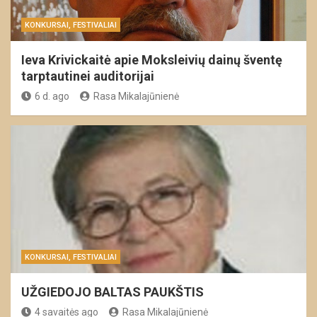
KONKURSAI, FESTIVALIAI
Ieva Krivickaitė apie Moksleivių dainų šventę
tarptautinei auditorijai
6 d. ago
Rasa Mikalajūnienė
KONKURSAI, FESTIVALIAI
UŽGIEDOJO BALTAS PAUKŠTIS
4 savaitės ago
Rasa Mikalajūnienė