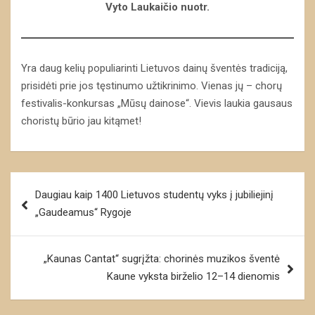
Vyto Laukaičio nuotr.
Yra daug kelių populiarinti Lietuvos dainų šventės tradiciją,
prisidėti prie jos tęstinumo užtikrinimo. Vienas jų – chorų
festivalis-konkursas „Mūsų dainose“. Vievis laukia gausaus
choristų būrio jau kitąmet!
Navigacija
Daugiau kaip 1400 Lietuvos studentų vyks į jubiliejinį
tarp
„Gaudeamus“ Rygoje
įrašų
„Kaunas Cantat“ sugrįžta: chorinės muzikos šventė
Kaune vyksta birželio 12–14 dienomis