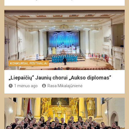
KONKURSAI, FESTIVALIAI
„Liepaičių“ Jaunių chorui „Aukso diplomas“
1 mėnuo ago
Rasa Mikalajūnienė