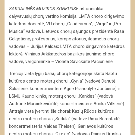
SAKRALINĖS MUZIKOS KONKURSE
aštuoniolika
dalyvavusių chorų vertino komisija: LMTA choro dirigavimo
katedros docentė, VU chorų „Gaudeamus“, „Virgo“ ir „Pro
Musica“ vadovė, Lietuvos chorų sąjungos prezidentė Rasa
Gelgotienė; profesorius, kompozitorius, ilgametis chorų
vadovas – Jurijus Kalcas; LMTA choro dirigavimo katedros
lektorė, Vilniaus Arkikatedros bazilikos jaunimo choro
vadovė, vargonininkė – Violeta Savickaitė Paciūnienė.
Trečioji vieta lygių balsų chorų kategorijoje skirta Babtų
kultūros centro moterų chorui „Gynia“ (vadovė Danutė
Šakalienė, koncertmeisterė Agnė Pranculytė Jončienė) ir
LSMU Kauno klinikų moterų chorui „Kanklės“ (vadovė
Audronė Marcinkevičiūtė, koncertmeisterė Aurika Vitkienė).
Antrąja vieta įvertinti šie chorai: Kazlų Rūdos kultūros
centro moterų choras „Sedula“ (vadovė Rima Berentaitė,
koncertmeisteris Vaidas Theisen), Garliavos kultūros
centro moterų choras „C.re.do“ (vadovas Dainius Druskis,