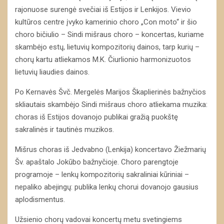
rajonuose surengė svečiai iš Estijos ir Lenkijos. Vievio
kultūros centre įvyko kamerinio choro „Con moto“ ir šio
choro bičiulio – Sindi mišraus choro – koncertas, kuriame
skambėjo estų, lietuvių kompozitorių dainos, tarp kurių –
chorų kartu atliekamos M.K. Čiurlionio harmonizuotos
lietuvių liaudies dainos.
Po Kernavės Švč. Mergelės Marijos Škaplierinės bažnyčios
skliautais skambėjo Sindi mišraus choro atliekama muzika:
choras iš Estijos dovanojo publikai gražią puokštę
sakralinės ir tautinės muzikos.
Mišrus choras iš Jedvabno (Lenkija) koncertavo Žiežmarių
Šv. apaštalo Jokūbo bažnyčioje. Choro parengtoje
programoje – lenkų kompozitorių sakraliniai kūriniai –
nepaliko abejingų: publika lenkų chorui dovanojo gausius
aplodismentus.
Užsienio chorų vadovai koncertų metu svetingiems