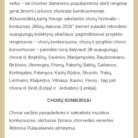
veltui – tai chorinio dainavimo populiarinimui skirti renginiai
gerai žinomi Lietuvos chorinėje bendruomenėje.
Aštuonioliktą kartą Vievyje vykstantis chorų festivalis –
konkursas „Mūsų dainose 2026“ šiemet sulaukė rekordinio
suaugusiųjų kolektyvų skaičiaus: pagrindiniuose projekto
renginiuose – chorų konkursuose, chorų ir jungtinio choro
koncertuose – pareiškė norą dalyvauti 38 suaugusiųjų
chorai iš Anykščių, Varėnos, Marijampolės, Raudondvario,
Birštono, Ukmergės, Prienų, Pakertų, Babtų, Garliavos,
Kretingalės, Palangos, Kazlų Rūdos, Skuodo, Trakų,
Lentvario, Klaipėdos, Vilniaus, Kauno, Vievio, taip pat
chorai iš Sindi (Estija) ir Jedvabno (Lenkija).
CHORŲ KONKURSAI
Chorai varžėsi pasaulietinės ir sakralinės muzikos
konkursuose, skirtuose žymios chorvedės vievietės
Aldonos Pulauskienės atminimui.