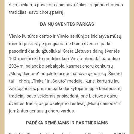
šeimininkams pasakojo apie savo šalies, regiono chorines
tradicijas, savo chorų patirtį.
DAINŲ ŠVENTĖS PARKAS
Vievio kultūros centro ir Vievio seniūnijos iniciatyva mūsų
miesto pakraštyje įrengiamame Dainų šventės parke
pasodinti dar du ąžuoliukai. Greta Lietuvos dainų šventės
100-mečiui skirto medelio, kurį Vievio choristai pasodino
2024 m. balandžio pabaigoje, kasmet chorų konkursų
„Mūsų dainose“ nugalėtojai sodina savą ąžuoliuką. Šiemet
tai – chorų „Trakai“ ir „Saluto“ medeliai, kurie, kartu su jau
žaliuojančiais, primins parko lankytojams apie besitęsiantį
tradicinį, savo veiklomis prisidedantį prie Lietuvos dainų
šventės tradicijos puoselėjimo festivalį „Mūsų dainose“ ir
įamžintus geriausių chorų vardus.
PADĖKA RĖMĖJAMS IR PARTNERIAMS