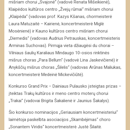
mišriam chorui „Svajonė“ (vadovė Renata Mišeikienė),
Klaipėdos kultūros centro „Žvejų rūmai“ mišriam chorui
„Klaipėda“ (vadovas prof. Kazys Kšanas, chormeisterė
Laura Matuzaitė – Kairienė, koncertmeisterė Miglė
Mosėnienė) ir Kauno kultūros centro mišriam chorui
„Diemedis“ (vadovas Audrius Petrauskas, koncertmeisteris
Arminas Suchovas). Pirmąja vieta džiaugėsi du chorai –
Vilniaus šaulių Karaliaus Mindaugo 10-osios rinktinės
mišrus choras „Para Bellum“ (vadovė Lina Jaskevičienė) ir
Anykščių mišrus choras „Šilelis“ (vadovas Arūnas Maliukas,
koncertmeisterė Medeinė Mickevičiūtė).
Konkurso Grand Prix – Dainiaus Pulausko įsteigtas prizas –
įteiktas Trakų kultūros ir meno centro moterų chorui
„Trakai“ (vadovai Brigita Šakalienė ir Jaunius Šakalys).
Šio konkurso nominacijos „Geriausiam koncertmeisteriui“
laimėtoja paskelbta asociacijos „Skambėjimas“ choro
„Sonantem Viridis“ koncertmeisterė Justė Šilaitė.