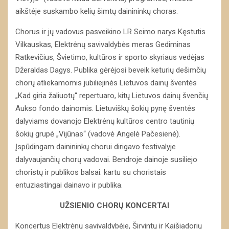
aikštėje suskambo kelių šimtų dainininkų choras.
Chorus ir jų vadovus pasveikino LR Seimo narys Kęstutis
Vilkauskas, Elektrėnų savivaldybės meras Gediminas
Ratkevičius, Švietimo, kultūros ir sporto skyriaus vedėjas
Džeraldas Dagys. Publika gėrėjosi beveik keturių dešimčių
chorų atliekamomis jubiliejinės Lietuvos dainų šventės
„Kad giria žaliuotų“ repertuaro, kitų Lietuvos dainų švenčių
Aukso fondo dainomis. Lietuviškų šokių pynę šventės
dalyviams dovanojo Elektrėnų kultūros centro tautinių
šokių grupė „Vijūnas“ (vadovė Angelė Pačesienė).
Įspūdingam dainininkų chorui dirigavo festivalyje
dalyvaujančių chorų vadovai. Bendroje dainoje susiliejo
choristų ir publikos balsai: kartu su choristais
entuziastingai dainavo ir publika.
UŽSIENIO CHORŲ KONCERTAI
Koncertus Elektrėnų savivaldybėje, Širvintų ir Kaišiadorių