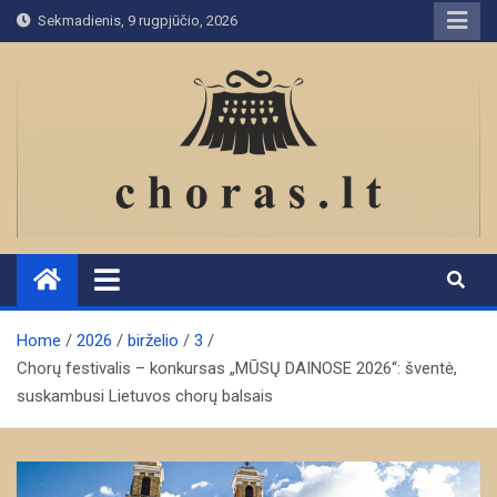
Skip
Sekmadienis, 9 rugpjūčio, 2026
to
content
Home
2026
birželio
3
Chorų festivalis – konkursas „MŪSŲ DAINOSE 2026“: šventė,
suskambusi Lietuvos chorų balsais