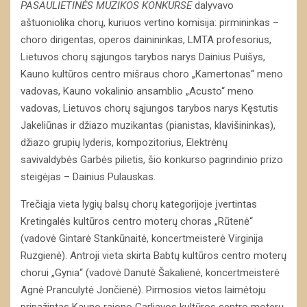
PASAULIETINĖS MUZIKOS KONKURSE
dalyvavo
aštuoniolika chorų, kuriuos vertino komisija: pirmininkas –
choro dirigentas, operos dainininkas, LMTA profesorius,
Lietuvos chorų sąjungos tarybos narys Dainius Puišys,
Kauno kultūros centro mišraus choro „Kamertonas“ meno
vadovas, Kauno vokalinio ansamblio „Acusto“ meno
vadovas, Lietuvos chorų sąjungos tarybos narys Kęstutis
Jakeliūnas ir džiazo muzikantas (pianistas, klavišininkas),
džiazo grupių lyderis, kompozitorius, Elektrėnų
savivaldybės Garbės pilietis, šio konkurso pagrindinio prizo
steigėjas – Dainius Pulauskas.
Trečiąja vieta lygių balsų chorų kategorijoje įvertintas
Kretingalės kultūros centro moterų choras „Rūtenė“
(vadovė Gintarė Stankūnaitė, koncertmeisterė Virginija
Ruzgienė). Antroji vieta skirta Babtų kultūros centro moterų
chorui „Gynia“ (vadovė Danutė Šakalienė, koncertmeisterė
Agnė Pranculytė Jončienė). Pirmosios vietos laimėtoju
pripažintas Kauno rajono Garliavos kultūros centro moterų