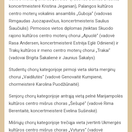
koncertmeisterė Kristina Jeganian), Palangos kultūros
centro moterų vokalinis ansamblis „Guboja“ (vadovas
Rimgaudas Juozapavičius, koncertmeisteris Saulius
Šiaučiulis). Pirmosios vietos diplomas įteiktas Skuodo
rajono kultūros centro moterų chorui „Apuolė“ (vadovė
Rasa Andersen, koncertmeisterė Estrėja Eglė Odinienė) ir
Trakų kultūros ir meno centro moterų chorui „Trakai“
(vadovai Brigita Šakalienė ir Jaunius Šakalys).
Studentų chorų kategorijoje pirmoji vieta skirta merginų
chorui „Vaidilutės“ (vadovė Genovaitė Kumpienė,
chormeisterė Karolina Puodžiūnaitė).
Senjorų chorų kategorijoje antrąją vietą pelnė Marijampolės
kultūros centro mišrus choras „Šešupė“ (vadovė Rima
Berentaitė, koncertmeisterė Evelina Sušinskė).
Mišriųjų chorų kategorijoje trečiąja vieta įvertinti Ukmergės
kultūros centro mišrus choras „Vyturys“ (vadovė