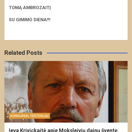
TOMĄ AMBROZAITĮ
S
U GIMIMO DIENA!!!
Related Posts
KONKURSAI, FESTIVALIAI
Ieva Krivickaitė apie Moksleivių dainų šventę