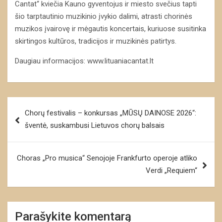
Cantat“ kviečia Kauno gyventojus ir miesto svečius tapti
šio tarptautinio muzikinio įvykio dalimi, atrasti chorinės
muzikos įvairovę ir mėgautis koncertais, kuriuose susitinka
skirtingos kultūros, tradicijos ir muzikinės patirtys.
Daugiau informacijos: www.lituaniacantat.lt
Navigacija
Chorų festivalis – konkursas „MŪSŲ DAINOSE 2026“:
tarp
šventė, suskambusi Lietuvos chorų balsais
įrašų
Choras „Pro musica“ Senojoje Frankfurto operoje atliko
Verdi „Requiem“
Parašykite komentarą