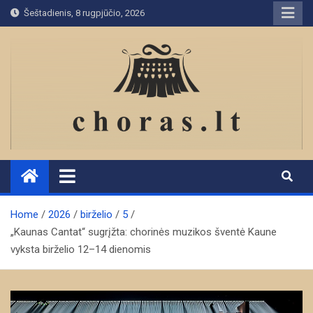
Skip
Šeštadienis, 8 rugpjūčio, 2026
to
content
Home
2026
birželio
5
„Kaunas Cantat“ sugrįžta: chorinės muzikos šventė Kaune
vyksta birželio 12–14 dienomis