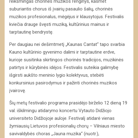
reikšmingas chorinės muzikos renginys, kasmet
suburiantis chorus iš įvairių pasaulio šalių, chorinės
muzikos profesionalus, mėgėjus ir klausytojus. Festivalis
kviečia drauge švęsti muziką, kultūrinius mainus ir
tarptautinę bendrystę.
Per daugiau nei dešimtmetį „Kaunas Cantat“ tapo svarbia
Kauno kultūrinio gyvenimo dalimi ir tarptautine erdve,
kurioje susitinka skirtingos chorinės tradicijos, muzikinės
patirtys ir kūrybinės idėjos. Festivalis suteikia galimybę
išgirsti aukšto meninio lygio kolektyvus, stebėti
konkursinius pasirodymus ir pažinti chorinės muzikos
įvairovę.
Šių metų festivalio programa prasidėjo birželio 12 dieną 19
val. iškilmingu atidarymo koncertu Vytauto Didžiojo
universiteto Didžiojoje auloje. Festivalį atidarė vienas
žymiausių Lietuvos profesionalių chorų – Vilniaus miesto
savivaldybės choras „Jauna muzika“ (nuotr.),