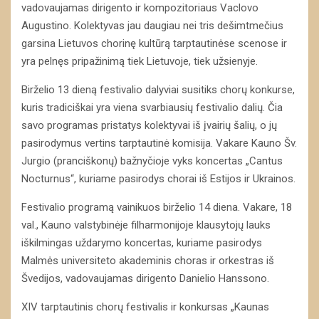
vadovaujamas dirigento ir kompozitoriaus Vaclovo
Augustino. Kolektyvas jau daugiau nei tris dešimtmečius
garsina Lietuvos chorinę kultūrą tarptautinėse scenose ir
yra pelnęs pripažinimą tiek Lietuvoje, tiek užsienyje.
Birželio 13 dieną festivalio dalyviai susitiks chorų konkurse,
kuris tradiciškai yra viena svarbiausių festivalio dalių. Čia
savo programas pristatys kolektyvai iš įvairių šalių, o jų
pasirodymus vertins tarptautinė komisija. Vakare Kauno Šv.
Jurgio (pranciškonų) bažnyčioje vyks koncertas „Cantus
Nocturnus“, kuriame pasirodys chorai iš Estijos ir Ukrainos.
Festivalio programą vainikuos birželio 14 diena. Vakare, 18
val., Kauno valstybinėje filharmonijoje klausytojų lauks
iškilmingas uždarymo koncertas, kuriame pasirodys
Malmės universiteto akademinis choras ir orkestras iš
Švedijos, vadovaujamas dirigento Danielio Hanssono.
XIV tarptautinis chorų festivalis ir konkursas „Kaunas