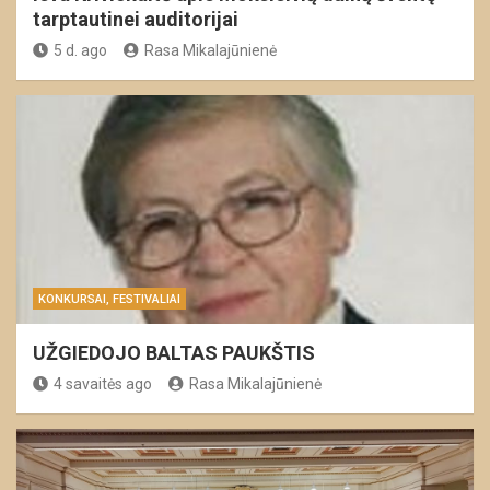
tarptautinei auditorijai
5 d. ago
Rasa Mikalajūnienė
KONKURSAI, FESTIVALIAI
UŽGIEDOJO BALTAS PAUKŠTIS
4 savaitės ago
Rasa Mikalajūnienė