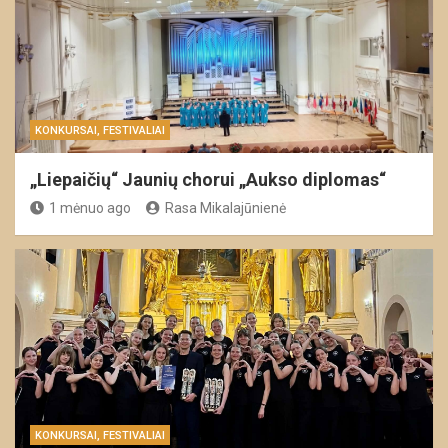
KONKURSAI, FESTIVALIAI
„Liepaičių“ Jaunių chorui „Aukso diplomas“
1 mėnuo ago
Rasa Mikalajūnienė
KONKURSAI, FESTIVALIAI