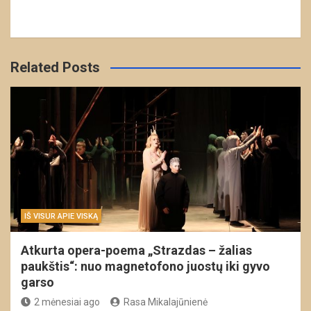
Related Posts
IŠ VISUR APIE VISKĄ
Atkurta opera-poema „Strazdas – žalias
paukštis“: nuo magnetofono juostų iki gyvo
garso
2 mėnesiai ago
Rasa Mikalajūnienė