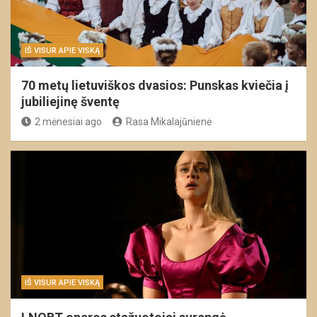
IŠ VISUR APIE VISKĄ
70 metų lietuviškos dvasios: Punskas kviečia į
jubiliejinę šventę
2 mėnesiai ago
Rasa Mikalajūnienė
IŠ VISUR APIE VISKĄ