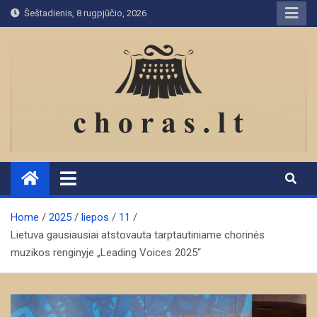
Skip
Šeštadienis, 8 rugpjūčio, 2026
to
content
Home
2025
liepos
11
Lietuva gausiausiai atstovauta tarptautiniame chorinės
muzikos renginyje „Leading Voices 2025“