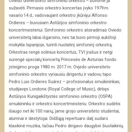
Oviedo universiteto simfoniniu orkestru – buvome ja
sužavėti. Pirmasis orkestro koncertas įvyko 1979 m.
vasario 14 d., vadovaujant orkestro įkūrėjui Alfonso
Ordieres – buvusiam Astūrijos simfoninio orkestro
koncertmeisteriui. Simfoninio orkestro atsiradimas Oviedo
universitetą labai išgarsino, nes tai buvo pirmoji aukštoji
mokykla Ispanijoje, turinti nuolatinį simfoninį orkestrą.
Orkestras rengė solinius koncertus, TVI įrašus ir netgi
surengė specialų koncertą Princesės de Asturias fondo
įsteigimo proga 1980 m. 2017 m. Ovjedo universiteto
simfoninio orkestro vyriausiu dirigentu ir vadovu tapo
Pedro Luis Ordieres Suárez – profesionalus smuikininkas,
studijavęs Londone (Royal College of Music), dirbęs
Astūrijos Kunigaikštystės simfoninio orkestro (OSPA)
smuikininku ir orkestro koncertmeisteriu. Orkestro sudėtis
išaugo net iki 100 narių, jame grojo universiteto studentai,
alumnai ir dėstytojai. Didžiąją repertuaro dalį sudaro
klasikinė muzika, tačiau Pedro dirigavo daugybei šiuolaikinių