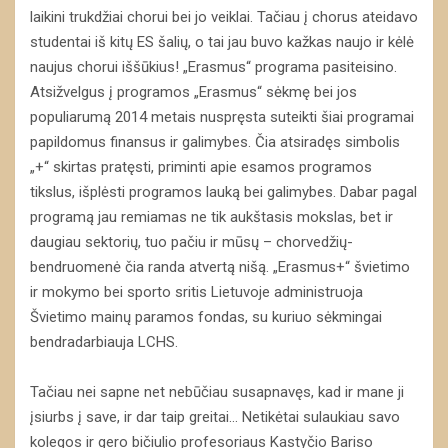
laikini trukdžiai chorui bei jo veiklai. Tačiau į chorus ateidavo
studentai iš kitų ES šalių, o tai jau buvo kažkas naujo ir kėlė
naujus chorui iššūkius! „Erasmus“ programa pasiteisino.
Atsižvelgus į programos „Erasmus“ sėkmę bei jos
populiarumą 2014 metais nuspręsta suteikti šiai programai
papildomus finansus ir galimybes. Čia atsiradęs simbolis
„+“ skirtas pratęsti, priminti apie esamos programos
tikslus, išplėsti programos lauką bei galimybes. Dabar pagal
programą jau remiamas ne tik aukštasis mokslas, bet ir
daugiau sektorių, tuo pačiu ir mūsų – chorvedžių-
bendruomenė čia randa atvertą nišą. „Erasmus+“ švietimo
ir mokymo bei sporto sritis Lietuvoje administruoja
Švietimo mainų paramos fondas, su kuriuo sėkmingai
bendradarbiauja LCHS.
Tačiau nei sapne net nebūčiau susapnavęs, kad ir mane ji
įsiurbs į save, ir dar taip greitai… Netikėtai sulaukiau savo
kolegos ir gero bičiulio profesoriaus Kastyčio Bariso