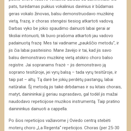
pats, turėdamas puikius vokalinius davinius ir būdamas
geras vokalo žinovas, balsu demonstruodavo muzikinę
vietą, frazę, ir choras stengėsi tiesiog atkartoti vadovą.
Darbas vyko be jokio spaudimo dainuoti labai gerai ar
tiksliai intonuoti, tik buvo prašoma atkartoti jau vadovo
padainuotą frazę. Mes tai vadiname „paukščio metodu“, ir
jis čia labai pasiteisino. Mane žavėjo ir tai, kad jis savo
balsu demonstravo muzikinę vietą atskiro choro balso
registre. Jai sopranams frazė – jis demonstravo ją
soprano tesitūroje, jei vyrų balsą – tada vyrų tesitūroje, ir
taip pat – altų. Tą darė be jokių perdėtų pastangų, labai
natūraliai. Šį metodą jis taikė dirbdamas ir su kitais chorais,
matyt, dainininkai jį geriau suprasdavo, gal todėl jis mažai
naudodavo repeticijose muzikos instrumentą. Taip pratino
dainininkus dainuoti a cappella.
Po šios repeticijos važiavome į Oviedo centrą stebėti
moterų choro „La Regenta“ repeticijos. Choras (per 25-30