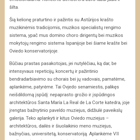
šilta.
Šią kelionę praturtino ir pažintis su Astūrijos krašto
muzikinėmis tradicijomis, muzikos specialistų rengimo
sistema, ypač mus domino choro dirigentų bei muzikos
mokytojų rengimo sistema Ispanijoje bei šiame krašte bei
Oviedo konservatorijoje.
Būčiau prastas pasakotojas, jei nutylėčiau, ką dar, be
intensyvaus repeticijų, koncertų ir pažintinio
bendradarbiavimo su chorais bei jų vadovais, pamatėme,
aplankėme, patyrėme. Tai Ovjedo senamiestis, palikęs
neišdildomą įspūdį: nepaprasto grožio ir įspūdingos
architektūros Santa María La Real de La Corte katedra, joje
įrengtas bažnytinio paveldo muziejus, didžiulė paveikslų
galerija. Teko aplankyti ir kitus Oviedo muziejus –
architektūros, dailės ir šiuolaikinio meno muziejus,
bažnyčias, universitetą, konservatoriją. Aplankėme VII