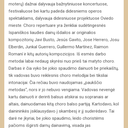
moterų) dažnai dalyvauja bažnytiniuose koncertuose,
festivaliuose bei kartu padeda didesniems operos
spektakliams, dalyvauja didesniuose projektuose Oviedo
mieste. Choro repertuare yra ženkliai sudėtingesnės
Ispaniškos liaudies dainų išdailos ar originalios
kompozitorių Javi Busto, Jesús Gavito, Jose Herrero, Josu
Elberdin, Junkal Guerrero, Guillermo Martínez, Raimon
Romaní ir kitų autorių kompozicijos. Iš esmės darbo
metodai labai nedaug skyrėsi nuo prieš tai matyto choro.
Darbas ir čia vyko be jokio spaudimo dainuoti be priekaištų,
tik vadovas buvo reiklesnis choro melodijai bei tiksliai
intonacijai. Čia rečiau buvo naudojamas „paukščio
metodas“, nors ir jo nebuvo vengiama. Vadovas nevengė
kartu dainuoti ir derinti balsus atskirai su sopranais ar
altais, dainuodamas kitą choro balso partiją. Kartodavo, kol
dainininkės įsiklausydavo į skambesį ir jį suderėdavo. Tai
darė ne įkyriai, be jokio spaudimo, leido choristėms
pačioms išgirsti darnų dainavimą, visada jas