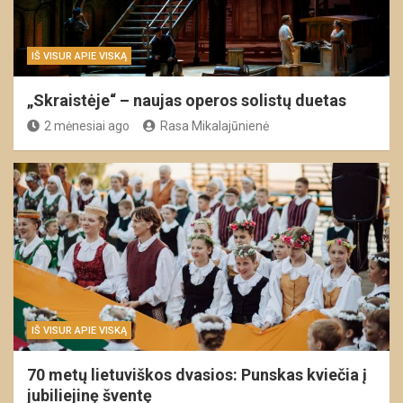
IŠ VISUR APIE VISKĄ
„Skraistėje“ – naujas operos solistų duetas
2 mėnesiai ago
Rasa Mikalajūnienė
IŠ VISUR APIE VISKĄ
70 metų lietuviškos dvasios: Punskas kviečia į
jubiliejinę šventę