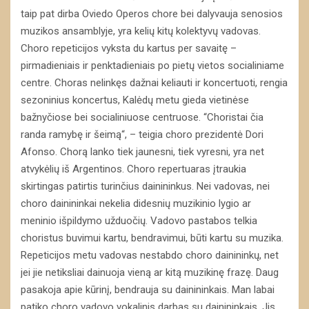
taip pat dirba Oviedo Operos chore bei dalyvauja senosios
muzikos ansamblyje, yra kelių kitų kolektyvų vadovas.
Choro repeticijos vyksta du kartus per savaitę –
pirmadieniais ir penktadieniais po pietų vietos socialiniame
centre. Choras nelinkęs dažnai keliauti ir koncertuoti, rengia
sezoninius koncertus, Kalėdų metu gieda vietinėse
bažnyčiose bei socialiniuose centruose. “Choristai čia
randa ramybę ir šeimą“, – teigia choro prezidentė Dori
Afonso. Chorą lanko tiek jaunesni, tiek vyresni, yra net
atvykėlių iš Argentinos. Choro repertuaras įtraukia
skirtingas patirtis turinčius dainininkus. Nei vadovas, nei
choro dainininkai nekelia didesnių muzikinio lygio ar
meninio išpildymo užduočių. Vadovo pastabos telkia
choristus buvimui kartu, bendravimui, būti kartu su muzika.
Repeticijos metu vadovas nestabdo choro dainininkų, net
jei jie netiksliai dainuoja vieną ar kitą muzikinę frazę. Daug
pasakoja apie kūrinį, bendrauja su dainininkais. Man labai
patiko choro vadovo vokalinis darbas su dainininkais. Jis