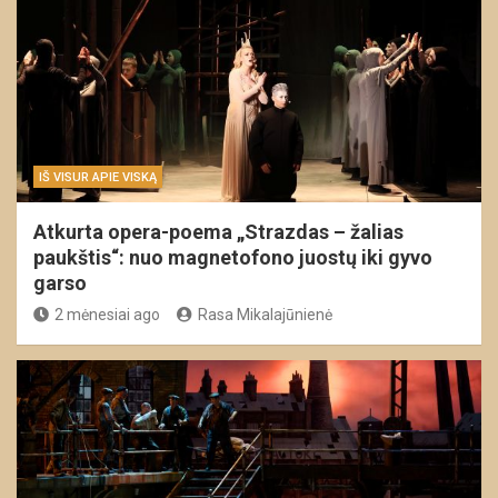
IŠ VISUR APIE VISKĄ
Atkurta opera-poema „Strazdas – žalias
paukštis“: nuo magnetofono juostų iki gyvo
garso
2 mėnesiai ago
Rasa Mikalajūnienė