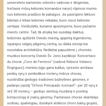
universiteto kamerinio orkestro vadovas ir dirigentas,
trečiasis mūsų kelionės komandos narys) rūpinosi mumis
nuo kelionės pradžios iki pabaigos. Jis pasirūpino lėktuvo
bilietais ir kitais kelionės reikalais, buvo visos kelionės
vertėjas. Viešbutėlis, kuriame apsistojome, buvo pačiame
miesto centre. Tad, tik atvykę bei susidėję daiktus,
leidomės apžiūrėti Oviedo miestą, apipintą legendomis,
Ispanijos religinį piligrimų centrą, su iškilia istorija bei
nuostabia architektūra. Netikėtai papuolėme į chorinės
muzikos koncertą Oviedo Šv. Jono bazilikoje. Koncertavo
du chorai: „Coro de Ferreros“ (vadovė Rebeca Velasco
Rogriguez), meniniu lygiu gana kuklus, vyresnio amžiaus
penkių vyrų ir penkiolikos moterų mišrus choras,
nuoširdžiai giedojęs tradicines bažnytines giesmes, ir
padaręs įspūdį “Orfeon Principado Icomast“- per 20 vyrų ir
virš 30 moterų – giedojo vientisą muzikinę ir poetinę
kompoziciją iš įvairių giesmių. Pastarasis choras skambėjo
sodriau, spalvingiau, išsiskyrė atskiros choro balsų grupės,