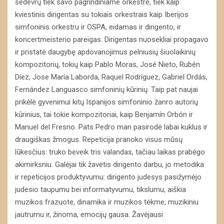
šedevrų tiek savo pagrindiniame orkestre, tiek kaip
kviestinis dirigentas su tokiais orkestrais kaip Iberijos
simfoninis orkestru ir OSPA, eidamas ir dirigento, ir
koncertmeisterio pareigas. Dirigentas nuosekliai propagavo
ir pristatė daugybę apdovanojimus pelniusių šiuolaikinių
kompozitorių, tokių kaip Pablo Moras, José Nieto, Rubén
Díez, Jose María Laborda, Raquel Rodríguez, Gabriel Ordás,
Fernández Languasco simfoninių kūrinių. Taip pat naujai
prikėlė gyvenimui kitų Ispanijos simfoninio žanro autorių
kūrinius, tai tokie kompozitoriai, kaip Benjamín Orbón ir
Manuel del Fresno. Pats Pedro man pasirodė labai kuklus ir
draugiškas žmogus. Repeticija pranoko visus mūsų
lūkesčius: truko beveik tris valandas, tačiau laikas prabėgo
akimirksniu. Galėjai tik žavėtis dirigento darbu, jo metodika
ir repeticijos produktyvumu: dirigento judesys pasižymėjo
judesio taupumu bei informatyvumu, tikslumu, aiškia
muzikos frazuote, dinamika ir muzikos tėkme, muzikiniu
jautrumu ir, žinoma, emocijų gausa. Žavėjausi