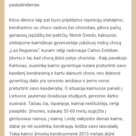
paskatindamas.
Kitos dienos taip pat buvo pripildytos repeticijų stebėjimo,
bendravimo su choro vadovu bei choristais, pilnos pačių
geriausių įspūdžių bei patirčių. Netoli Oviedo, kalnuose,
stebėjome kaimiškoje gyvenvietėje įsikūrusį mišrų chorą
„Las Regueras“, kuriam vėlgi vadovauja Carlos Esteban.
Įdomu ir tai, kad chorą įkūrė patys choristai… Kaip pasakojo
Karlosas, susirinkę kaimo gyventojai nutarė praturtinti savo
kasdienį bendravimą ir kartu dainuoti chore, nes didesnė
gyventojų dalis yra vyresnio amžiaus ir jiems norisi
praturtinti savo kasdienybę. O situacija kaimuose panaši į
Lietuvos: jaunimas išvažiuoja studijuoti, geresnio darbo
susirasti. Tačiau čia, Ispanijoje, kaimai neištuštėja, netgi
pasipildo: žmonės, sulaukę 55-60 metų sugrįžta į
gimtuosius namus, į kaimą. Leidę vaikystės dienas kaime,
dabar jie vėl susitinka, bendrauja, leidžia savo laisvalaikį.
Tokia kaimo žmonių bendruomenė 2013 metais įkūrė