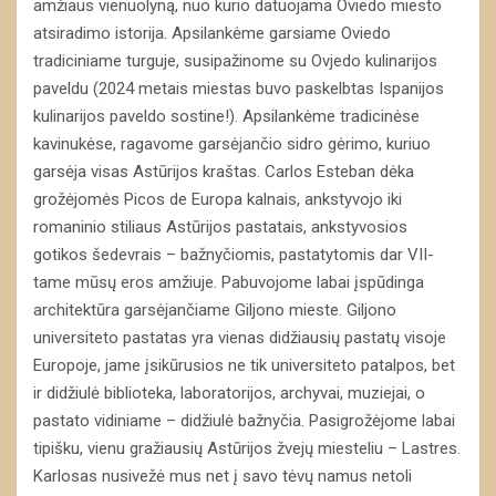
amžiaus vienuolyną, nuo kurio datuojama Oviedo miesto
atsiradimo istorija. Apsilankėme garsiame Oviedo
tradiciniame turguje, susipažinome su Ovjedo kulinarijos
paveldu (2024 metais miestas buvo paskelbtas Ispanijos
kulinarijos paveldo sostine!). Apsilankėme tradicinėse
kavinukėse, ragavome garsėjančio sidro gėrimo, kuriuo
garsėja visas Astūrijos kraštas. Carlos Esteban dėka
grožėjomės Picos de Europa kalnais, ankstyvojo iki
romaninio stiliaus Astūrijos pastatais, ankstyvosios
gotikos šedevrais – bažnyčiomis, pastatytomis dar VII-
tame mūsų eros amžiuje. Pabuvojome labai įspūdinga
architektūra garsėjančiame Giljono mieste. Giljono
universiteto pastatas yra vienas didžiausių pastatų visoje
Europoje, jame įsikūrusios ne tik universiteto patalpos, bet
ir didžiulė biblioteka, laboratorijos, archyvai, muziejai, o
pastato vidiniame – didžiulė bažnyčia. Pasigrožėjome labai
tipišku, vienu gražiausių Astūrijos žvejų miesteliu – Lastres.
Karlosas nusivežė mus net į savo tėvų namus netoli