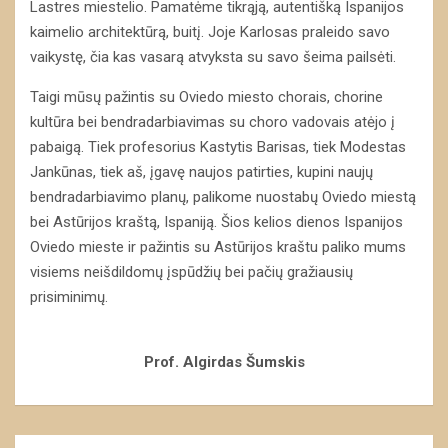
Lastres miestelio. Pamatėme tikrąją, autentišką Ispanijos
kaimelio architektūrą, buitį. Joje Karlosas praleido savo
vaikystę, čia kas vasarą atvyksta su savo šeima pailsėti.
Taigi mūsų pažintis su Oviedo miesto chorais, chorine
kultūra bei bendradarbiavimas su choro vadovais atėjo į
pabaigą. Tiek profesorius Kastytis Barisas, tiek Modestas
Jankūnas, tiek aš, įgavę naujos patirties, kupini naujų
bendradarbiavimo planų, palikome nuostabų Oviedo miestą
bei Astūrijos kraštą, Ispaniją. Šios kelios dienos Ispanijos
Oviedo mieste ir pažintis su Astūrijos kraštu paliko mums
visiems neišdildomų įspūdžių bei pačių gražiausių
prisiminimų.
Prof. Algirdas Šumskis