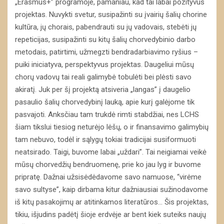
„Erasmus+” programoje, pamaniau, kad tai labai pozityvus
projektas. Nuvykti svetur, susipažinti su įvairių šalių chorine
kultūra, jų chorais, pabendrauti su jų vadovais, stebėti jų
repeticijas, susipažinti su kitų šalių chorvedybinio darbo
metodais, patirtimi, užmegzti bendradarbiavimo ryšius –
puiki iniciatyva, perspektyvus projektas. Daugeliui mūsų
chorų vadovų tai reali galimybė tobulėti bei plėsti savo
akiratį. Juk per šį projektą atsiveria „langas” į daugelio
pasaulio šalių chorvedybinį lauką, apie kurį galėjome tik
pasvajoti. Anksčiau tam trukdė rimti stabdžiai, nes LCHS
šiam tikslui tiesiog neturėjo lėšų, o ir finansavimo galimybių
tam nebuvo, todėl ir sąlygų tokiai tradicijai susiformuoti
neatsirado. Taigi, buvome labai „uždari”. Tai neigiamai veikė
mūsų chorvedžių bendruomenę, prie ko jau lyg ir buvome
pripratę. Dažnai užsisėdėdavome savo namuose, “virėme
savo sultyse”, kaip dirbama kitur dažniausiai sužinodavome
iš kitų pasakojimų ar atitinkamos literatūros… Šis projektas,
tikiu, išjudins padėtį šioje erdvėje ar bent kiek suteiks naujų