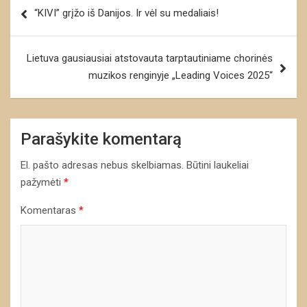
Navigacija
“KIVI” grįžo iš Danijos. Ir vėl su medaliais!
tarp
įrašų
Lietuva gausiausiai atstovauta tarptautiniame chorinės
muzikos renginyje „Leading Voices 2025“
Parašykite komentarą
El. pašto adresas nebus skelbiamas.
Būtini laukeliai
pažymėti
*
Komentaras
*