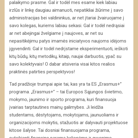
palaikymo prasme. Gal ir todėl mes esame kiek labiau
irzlūs ir linkę daugiau aimanuoti, nepatikliai žiūrime į savo
administracijas bei valdininkus, ar net įtariai žvairuojame į
savo kolegas, kuriems labiau sekasi. Gal ir todėl nedrąsiai
ar net abejingai žvelgiame į naujoves, ar net su
nepasitikėjimu patys imamės iniciatyvos naujoms idėjoms
įgyvendinti. Gal ir todėl nedrįstame eksperimentuoti, ieškoti
kitų būdų, kitų metodikų, kitaip, naujai darbuotis, ypač su
savo kolektyvais! O dabar atsiveria visai kitos realios
praktinės patirties perspektyvos!
Tad pradžioje trumpai apie tai, kas yra ta ES „Erasmus+”
programa. „Erasmus+” – tai Europos Sąjungos švietimo,
mokymo, jaunimo ir sporto programa, kuri finansuoja
įvairias tarptautines mainų galimybes. Ji leidžia
studentams, dėstytojams, mokytojams, jaunuoliams ir
organizacijoms mokytis, stažuotis ar dalyvauti projektuose
kitose šalyse. Tai dosniai finansuojama programa,
suteikianti finansinę paramą kelionėms ir gyvenimo