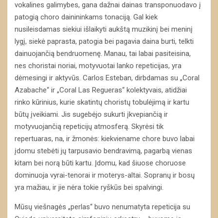
vokalines galimybes, gana dažnai dainas transponuodavo į
patogią choro dainininkams tonaciją. Gal kiek
nusileisdamas siekiui išlaikyti aukštą muzikinį bei meninį
lygį, siekė paprasta, patogia bei pagavia daina burti, telkti
dainuojančią bendruomenę. Manau, tai labai pasiteisina,
nes choristai noriai, motyvuotai lanko repeticijas, yra
dėmesingi ir aktyvūs. Carlos Esteban, dirbdamas su „Coral
Azabache“ ir „Coral Las Regueras“ kolektyvais, atidžiai
rinko kūrinius, kurie skatintų choristų tobulėjimą ir kartu
būtų įveikiami. Jis sugebėjo sukurti įkvepiančią ir
motyvuojančią repeticijų atmosferą. Skyrėsi tik
repertuaras, na, ir žmonės: kiekviename chore buvo labai
įdomu stebėti jų tarpusavio bendravimą, pagarbą vienas
kitam bei norą būti kartu. Įdomu, kad šiuose choruose
dominuoja vyrai-tenorai ir moterys-altai. Sopranų ir bosų
yra mažiau, ir jie nėra tokie ryškūs bei spalvingi.
Mūsų viešnagės „perlas“ buvo nenumatyta repeticija su