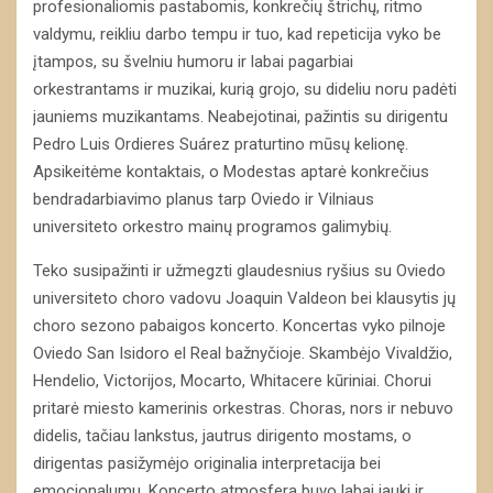
profesionaliomis pastabomis, konkrečių štrichų, ritmo
valdymu, reikliu darbo tempu ir tuo, kad repeticija vyko be
įtampos, su švelniu humoru ir labai pagarbiai
orkestrantams ir muzikai, kurią grojo, su dideliu noru padėti
jauniems muzikantams. Neabejotinai, pažintis su dirigentu
Pedro Luis Ordieres Suárez praturtino mūsų kelionę.
Apsikeitėme kontaktais, o Modestas aptarė konkrečius
bendradarbiavimo planus tarp Oviedo ir Vilniaus
universiteto orkestro mainų programos galimybių.
Teko susipažinti ir užmegzti glaudesnius ryšius su Oviedo
universiteto choro vadovu Joaquin Valdeon bei klausytis jų
choro sezono pabaigos koncerto. Koncertas vyko pilnoje
Oviedo San Isidoro el Real bažnyčioje. Skambėjo Vivaldžio,
Hendelio, Victorijos, Mocarto, Whitacere kūriniai. Chorui
pritarė miesto kamerinis orkestras. Choras, nors ir nebuvo
didelis, tačiau lankstus, jautrus dirigento mostams, o
dirigentas pasižymėjo originalia interpretacija bei
emocionalumu. Koncerto atmosfera buvo labai jauki ir