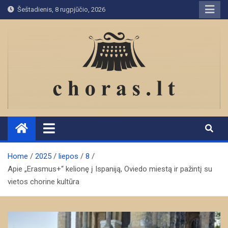
Skip
Šeštadienis, 8 rugpjūčio, 2026
to
content
Home
2025
liepos
8
Apie „Erasmus+“ kelionę į Ispaniją, Oviedo miestą ir pažintį su
vietos chorine kultūra