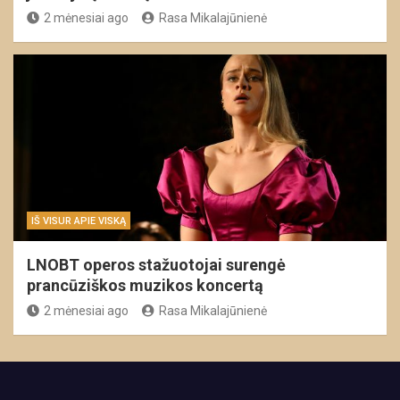
2 mėnesiai ago
Rasa Mikalajūnienė
IŠ VISUR APIE VISKĄ
LNOBT operos stažuotojai surengė
prancūziškos muzikos koncertą
2 mėnesiai ago
Rasa Mikalajūnienė