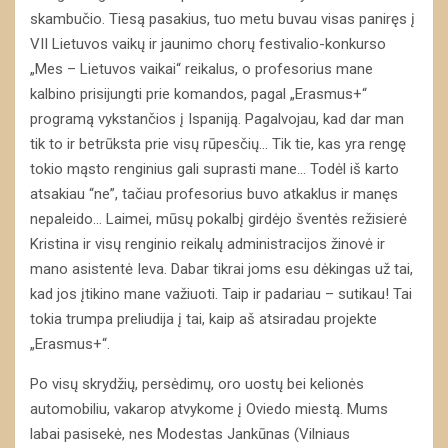
skambučio. Tiesą pasakius, tuo metu buvau visas paniręs į
VII Lietuvos vaikų ir jaunimo chorų festivalio-konkurso
„Mes – Lietuvos vaikai“ reikalus, o profesorius mane
kalbino prisijungti prie komandos, pagal „Erasmus+“
programą vykstančios į Ispaniją. Pagalvojau, kad dar man
tik to ir betrūksta prie visų rūpesčių… Tik tie, kas yra rengę
tokio mąsto renginius gali suprasti mane… Todėl iš karto
atsakiau “ne”, tačiau profesorius buvo atkaklus ir manęs
nepaleido… Laimei, mūsų pokalbį girdėjo šventės režisierė
Kristina ir visų renginio reikalų administracijos žinovė ir
mano asistentė Ieva. Dabar tikrai joms esu dėkingas už tai,
kad jos įtikino mane važiuoti. Taip ir padariau – sutikau! Tai
tokia trumpa preliudija į tai, kaip aš atsiradau projekte
„Erasmus+“.
Po visų skrydžių, persėdimų, oro uostų bei kelionės
automobiliu, vakarop atvykome į Oviedo miestą. Mums
labai pasisekė, nes Modestas Jankūnas (Vilniaus