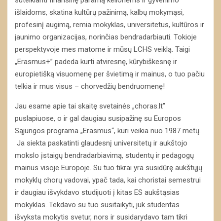
išlaidoms, skatina kultūrų pažinimą, kalbų mokymąsi,
profesinį augimą, remia mokyklas, universitetus, kultūros ir
jaunimo organizacijas, norinčias bendradarbiauti. Tokioje
perspektyvoje mes matome ir mūsų LCHS veiklą. Taigi
„Erasmus+” padeda kurti atviresnę, kūrybiškesnę ir
europietišką visuomenę per švietimą ir mainus, o tuo pačiu
telkia ir mus visus – chorvedžių bendruomenę!
Jau esame apie tai skaitę svetainės „choras.lt”
puslapiuose, o ir gal daugiau susipažinę su Europos
Sąjungos programa „Erasmus“, kuri veikia nuo 1987 metų.
Ja siekta paskatinti glaudesnį universitetų ir aukštojo
mokslo įstaigų bendradarbiavimą, studentų ir pedagogų
mainus visoje Europoje. Su tuo tikrai yra susidūrę aukštųjų
mokyklų chorų vadovai, ypač tada, kai choristai semestrui
ir daugiau išvykdavo studijuoti į kitas ES aukštąsias
mokyklas. Tekdavo su tuo susitaikyti, juk studentas
išvyksta mokytis svetur, nors ir susidarydavo tam tikri