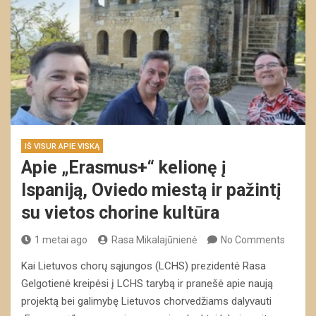
IŠ VISUR APIE VISKĄ
Apie „Erasmus+“ kelionę į
Ispaniją, Oviedo miestą ir pažintį
su vietos chorine kultūra
1 metai ago
Rasa Mikalajūnienė
No Comments
Kai Lietuvos chorų sąjungos (LCHS) prezidentė Rasa
Gelgotienė kreipėsi į LCHS tarybą ir pranešė apie naują
projektą bei galimybę Lietuvos chorvedžiams dalyvauti