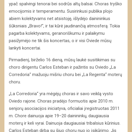
ypač spalvingi tenorai bei sodrūs altų balsai. Choras tryško
emocijomis ir temperamentu. Susirinkusi publika plojo
abiem kolektyvams net atsistoję, išlydėjo dainininkus
šūksniais „Bravo!“, ir tai kūrė jaudinančią atmosferą. Tokia
pagarba kolektyvams, geranoriškumu ir palaikymu
pasižymėjo ne tik šis koncertas, o ir visi Oviede mūsų
lankyti koncertai.
Pirmadienį, birželio 16 dieną, mūsų laukė susitikimas su
choro dirigentu Carlos Esteban ir pažintis su Oviedo „La
Corredoria“ mažuoju mišriu choru bei „La Regenta“ moterų
choru.
„La Corredoria“ yra mėgėjų choras ir savo veiklą vysto
Oviedo rajone. Choras pradėjo formuotis apie 2010 m.
senjorų asociacijos iniciatyva, oficialiai įregistruotas 2011
m. Chore dainuoja apie 19–20 dainininkų, daugiausia
moterų ir keli vyrai. Dainuoja daugiausiai tribalsius kūrinius.
Carlos Esteban dirba su šiuo choru nuo jo įsikūrimo. Jis