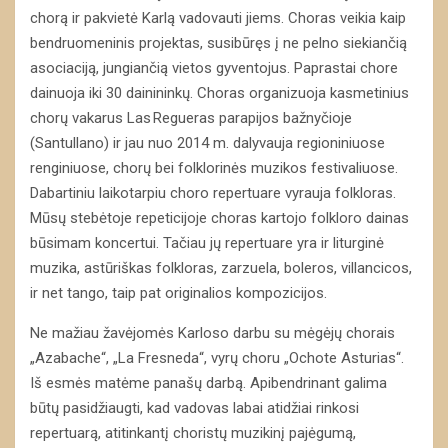
chorą ir pakvietė Karlą vadovauti jiems. Choras veikia kaip
bendruomeninis projektas, susibūręs į ne pelno siekiančią
asociaciją, jungiančią vietos gyventojus. Paprastai chore
dainuoja iki 30 dainininkų. Choras organizuoja kasmetinius
chorų vakarus Las Regueras parapijos bažnyčioje
(Santullano) ir jau nuo 2014 m. dalyvauja regioniniuose
renginiuose, chorų bei folklorinės muzikos festivaliuose.
Dabartiniu laikotarpiu choro repertuare vyrauja folkloras.
Mūsų stebėtoje repeticijoje choras kartojo folkloro dainas
būsimam koncertui. Tačiau jų repertuare yra ir liturginė
muzika, astūriškas folkloras, zarzuela, boleros, villancicos,
ir net tango, taip pat originalios kompozicijos.
Ne mažiau žavėjomės Karloso darbu su mėgėjų chorais
„Azabache“, „La Fresneda“, vyrų choru „Ochote Asturias“.
Iš esmės matėme panašų darbą. Apibendrinant galima
būtų pasidžiaugti, kad vadovas labai atidžiai rinkosi
repertuarą, atitinkantį choristų muzikinį pajėgumą,