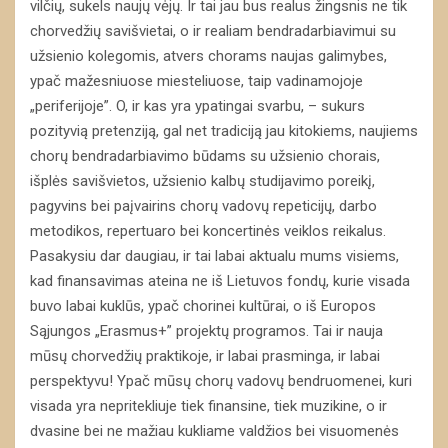
vilčių, sukels naujų vėjų. Ir tai jau bus realus žingsnis ne tik
chorvedžių savišvietai, o ir realiam bendradarbiavimui su
užsienio kolegomis, atvers chorams naujas galimybes,
ypač mažesniuose miesteliuose, taip vadinamojoje
„periferijoje”. O, ir kas yra ypatingai svarbu, – sukurs
pozityvią pretenziją, gal net tradiciją jau kitokiems, naujiems
chorų bendradarbiavimo būdams su užsienio chorais,
išplės savišvietos, užsienio kalbų studijavimo poreikį,
pagyvins bei paįvairins chorų vadovų repeticijų, darbo
metodikos, repertuaro bei koncertinės veiklos reikalus.
Pasakysiu dar daugiau, ir tai labai aktualu mums visiems,
kad finansavimas ateina ne iš Lietuvos fondų, kurie visada
buvo labai kuklūs, ypač chorinei kultūrai, o iš Europos
Sąjungos „Erasmus+” projektų programos. Tai ir nauja
mūsų chorvedžių praktikoje, ir labai prasminga, ir labai
perspektyvu! Ypač mūsų chorų vadovų bendruomenei, kuri
visada yra nepritekliuje tiek finansine, tiek muzikine, o ir
dvasine bei ne mažiau kukliame valdžios bei visuomenės