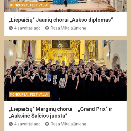
KONKURSAI, FESTIVALIAI
„Liepaičių“ Jaunių chorui „Aukso diplomas“
4 savaitės ago
Rasa Mikalajūnienė
KONKURSAI, FESTIVALIAI
„Liepaičių“ Merginų chorui – „Grand Prix“ ir
„Auksinė Šalčios juosta“
4 savaitės ago
Rasa Mikalajūnienė