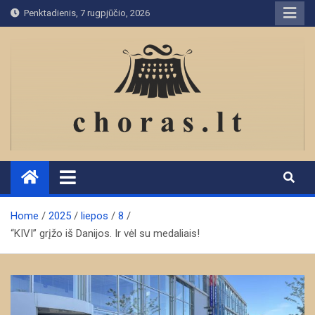
Skip
Penktadienis, 7 rugpjūčio, 2026
to
content
Home
2025
liepos
8
“KIVI” grįžo iš Danijos. Ir vėl su medaliais!