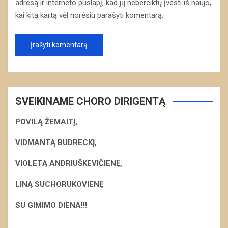
adresą ir interneto puslapį, kad jų nebereiktų įvesti iš naujo,
kai kitą kartą vėl norėsiu parašyti komentarą.
SVEIKINAME CHORO DIRIGENTĄ
POVILĄ ŽEMAITĮ,
VIDMANTĄ BUDRECKĮ,
VIOLETĄ ANDRIUŠKEVIČIENĘ,
LINĄ SUCHORUKOVIENĘ
S
U GIMIMO DIENA!!!