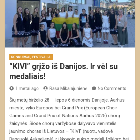
KONKURSAI, FESTIVALIAI
“KIVI” grįžo iš Danijos. Ir vėl su
medaliais!
1 metai ago
Rasa Mikalajūnienė
No Comments
Šių metų birželio 28 – liepos 6 dienomis Danijoje, Aarhus
mieste, vyko Europos bei Grand Prix (European Choir
Games and Grand Prix of Nations Aarhus 2025) chorų
žaidynės. Šiose chorų varžybose dalyvavo vienintelis
jaunimo choras iš Lietuvos – “KIVI” (nuotr., vadovė
Danguolė Aukselienė) ir iškovojo aukso medalį folkloro bei