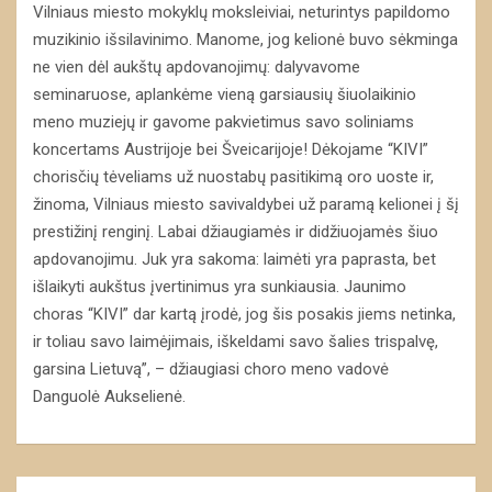
Vilniaus miesto mokyklų moksleiviai, neturintys papildomo
muzikinio išsilavinimo. Manome, jog kelionė buvo sėkminga
ne vien dėl aukštų apdovanojimų: dalyvavome
seminaruose, aplankėme vieną garsiausių šiuolaikinio
meno muziejų ir gavome pakvietimus savo soliniams
koncertams Austrijoje bei Šveicarijoje! Dėkojame “KIVI”
chorisčių tėveliams už nuostabų pasitikimą oro uoste ir,
žinoma, Vilniaus miesto savivaldybei už paramą kelionei į šį
prestižinį renginį. Labai džiaugiamės ir didžiuojamės šiuo
apdovanojimu. Juk yra sakoma: laimėti yra paprasta, bet
išlaikyti aukštus įvertinimus yra sunkiausia. Jaunimo
choras “KIVI” dar kartą įrodė, jog šis posakis jiems netinka,
ir toliau savo laimėjimais, iškeldami savo šalies trispalvę,
garsina Lietuvą”, – džiaugiasi choro meno vadovė
Danguolė Aukselienė.