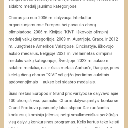
sidabro medalį jaunimo kategorijose.
Choras jau nuo 2006 m. dalyvauja Interkultur
organizuojamuose Europos bei pasaulio chorų
olimpiadose. 2006 m. Kinijoje “KIVI” iškovojo olimpinį
medalį vaikų kategorijoje, 2009 m. Austrijoje, Grace, ir 2012
m. Jungtinėse Amerikos Valstijose, Cincinatyje, iškovojo
aukso medalius, Belgijoje 2021 m. vėl laimėtas olimpinis
medalis vaikų kategorijoje, Švedijoje 2023 m. aukso ir
sidabro medaliai, na, ir šiais metais Aarhus’e, Danijoje, prieš
keletą dienų choras “KIVI” vėl grįžo įvertintas aukštais
apdovanojimais – aukso bei sidabro medaliais.
Šiais metais Europos ir Grand prix varžybose dalyvavo apie
130 chorų iš viso pasaulio. Chorai, dalyvaujantys konkurse
Grand Prix buvo pasiruošę labai stipriai. Dar ruošiantis
konkursui, komisija įdėmiai, netgi smulkmeniškai peržiūrėjo
visų dalyvių konkursines programas. Kelis kartus teko keisti