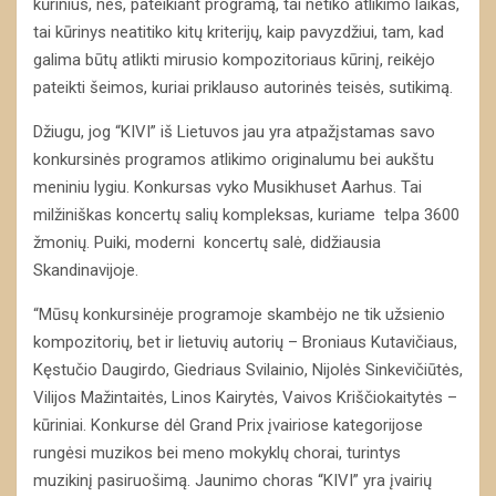
kūrinius, nes, pateikiant programą, tai netiko atlikimo laikas,
tai kūrinys neatitiko kitų kriterijų, kaip pavyzdžiui, tam, kad
galima būtų atlikti mirusio kompozitoriaus kūrinį, reikėjo
pateikti šeimos, kuriai priklauso autorinės teisės, sutikimą.
Džiugu, jog “KIVI” iš Lietuvos jau yra atpažįstamas savo
konkursinės programos atlikimo originalumu bei aukštu
meniniu lygiu. Konkursas vyko Musikhuset Aarhus. Tai
milžiniškas koncertų salių kompleksas, kuriame telpa 3600
žmonių. Puiki, moderni koncertų salė, didžiausia
Skandinavijoje.
“Mūsų konkursinėje programoje skambėjo ne tik užsienio
kompozitorių, bet ir lietuvių autorių – Broniaus Kutavičiaus,
Kęstučio Daugirdo, Giedriaus Svilainio, Nijolės Sinkevičiūtės,
Vilijos Mažintaitės, Linos Kairytės, Vaivos Kriščiokaitytės –
kūriniai. Konkurse dėl Grand Prix įvairiose kategorijose
rungėsi muzikos bei meno mokyklų chorai, turintys
muzikinį pasiruošimą. Jaunimo choras “KIVI” yra įvairių