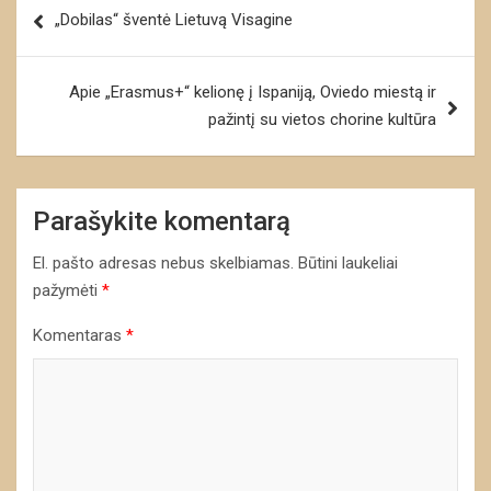
Navigacija
„Dobilas“ šventė Lietuvą Visagine
tarp
įrašų
Apie „Erasmus+“ kelionę į Ispaniją, Oviedo miestą ir
pažintį su vietos chorine kultūra
Parašykite komentarą
El. pašto adresas nebus skelbiamas.
Būtini laukeliai
pažymėti
*
Komentaras
*